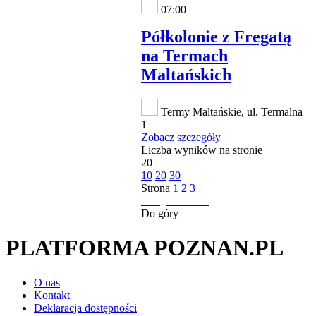
07:00
Półkolonie z Fregatą
na Termach
Maltańskich
Termy Maltańskie, ul. Termalna
1
Zobacz szczegóły
Liczba wyników na stronie
20
10
20
30
Strona
1
2
3
następna strona
Do góry
PLATFORMA POZNAN.PL
O nas
Kontakt
Deklaracja dostępności