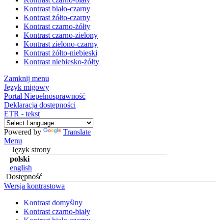
Kontrast biało-czarny
Kontrast żółto-czarny
Kontrast czarno-żółty
Kontrast czarno-zielony
Kontrast zielono-czarny
Kontrast żółto-niebieski
Kontrast niebiesko-żółty
Zamknij menu
Język migowy
Portal Niepełnosprawność
Deklaracja dostępności
ETR - tekst
Powered by
Translate
Menu
Język strony
polski
english
Dostępność
Wersja kontrastowa
Kontrast domyślny
Kontrast czarno-biały