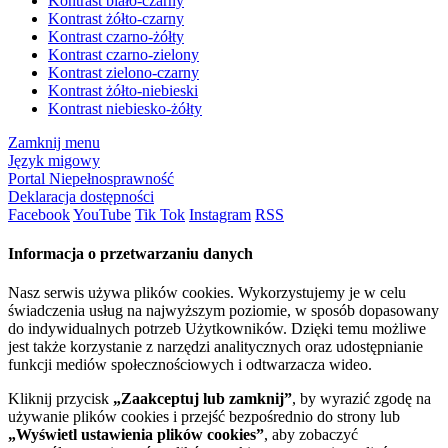
Kontrast biało-czarny
Kontrast żółto-czarny
Kontrast czarno-żółty
Kontrast czarno-zielony
Kontrast zielono-czarny
Kontrast żółto-niebieski
Kontrast niebiesko-żółty
Zamknij menu
Język migowy
Portal Niepełnosprawność
Deklaracja dostępności
Facebook
YouTube
Tik Tok
Instagram
RSS
Informacja o przetwarzaniu danych
Nasz serwis używa plików cookies. Wykorzystujemy je w celu
świadczenia usług na najwyższym poziomie, w sposób dopasowany
do indywidualnych potrzeb Użytkowników. Dzięki temu możliwe
jest także korzystanie z narzędzi analitycznych oraz udostępnianie
funkcji mediów społecznościowych i odtwarzacza wideo.
Kliknij przycisk
„Zaakceptuj lub zamknij”
, by wyrazić zgodę na
używanie plików cookies i przejść bezpośrednio do strony lub
„Wyświetl ustawienia plików cookies”
, aby zobaczyć