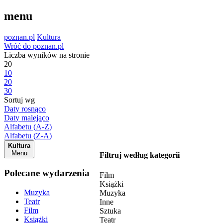
menu
poznan.pl
Kultura
Wróć do poznan.pl
Liczba wyników na stronie
20
10
20
30
Sortuj wg
Daty rosnąco
Daty malejąco
Alfabetu (A-Z)
Alfabetu (Z-A)
Kultura
Menu
Filtruj według kategorii
Polecane wydarzenia
Film
Książki
Muzyka
Muzyka
Teatr
Inne
Film
Sztuka
Książki
Teatr