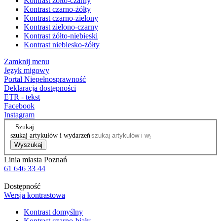
Kontrast żółto-czarny
Kontrast czarno-żółty
Kontrast czarno-zielony
Kontrast zielono-czarny
Kontrast żółto-niebieski
Kontrast niebiesko-żółty
Zamknij menu
Język migowy
Portal Niepełnosprawność
Deklaracja dostępności
ETR - tekst
Facebook
Instagram
Szukaj
szukaj artykułów i wydarzeń
Wyszukaj
Linia miasta Poznań
61 646 33 44
Dostępność
Wersja kontrastowa
Kontrast domyślny
Kontrast czarno-biały