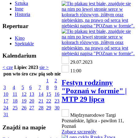
Sztuka
Inne
Historia
Repertuar
Kino
Spektakle
Kalendarium
29.07.2023
< cze
Lipiec 2023
sie >
11:00
pon
wto
śro
czw
pią
sob
nie
1
2
Festyn rodzinny
3
4
5
6
7
8
9
"Poznań w formie" |
10
11
12
13
14
15
16
MTP 29 lipca
17
18
19
20
21
22
23
24
25
26
27
28
29
30
31
Międzynarodowe Targi
Poznańskie, Iglica - pawilon 11,
Poznań
Znajdź na mapie
Zobacz szczegóły