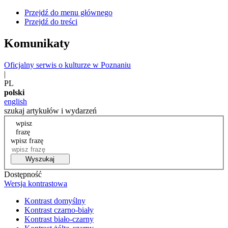
Przejdź do menu głównego
Przejdź do treści
Komunikaty
Oficjalny serwis o kulturze w Poznaniu
|
PL
polski
english
szukaj artykułów i wydarzeń
wpisz
frazę
wpisz frazę
Wyszukaj
Dostępność
Wersja kontrastowa
Kontrast domyślny
Kontrast czarno-biały
Kontrast biało-czarny