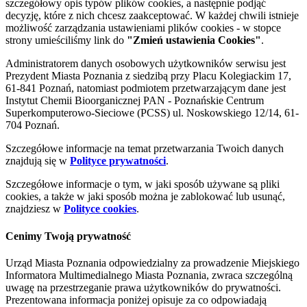
szczegółowy opis typów plików cookies, a następnie podjąć
decyzję, które z nich chcesz zaakceptować. W każdej chwili istnieje
możliwość zarządzania ustawieniami plików cookies - w stopce
strony umieściliśmy link do
"Zmień ustawienia Cookies"
.
Administratorem danych osobowych użytkowników serwisu jest
Prezydent Miasta Poznania z siedzibą przy Placu Kolegiackim 17,
61-841 Poznań, natomiast podmiotem przetwarzającym dane jest
Instytut Chemii Bioorganicznej PAN - Poznańskie Centrum
Superkomputerowo-Sieciowe (PCSS) ul. Noskowskiego 12/14, 61-
704 Poznań.
Szczegółowe informacje na temat przetwarzania Twoich danych
znajdują się w
Polityce prywatności
.
Szczegółowe informacje o tym, w jaki sposób używane są pliki
cookies, a także w jaki sposób można je zablokować lub usunąć,
znajdziesz w
Polityce cookies
.
Cenimy Twoją prywatność
Urząd Miasta Poznania odpowiedzialny za prowadzenie Miejskiego
Informatora Multimedialnego Miasta Poznania, zwraca szczególną
uwagę na przestrzeganie prawa użytkowników do prywatności.
Prezentowana informacja poniżej opisuje za co odpowiadają