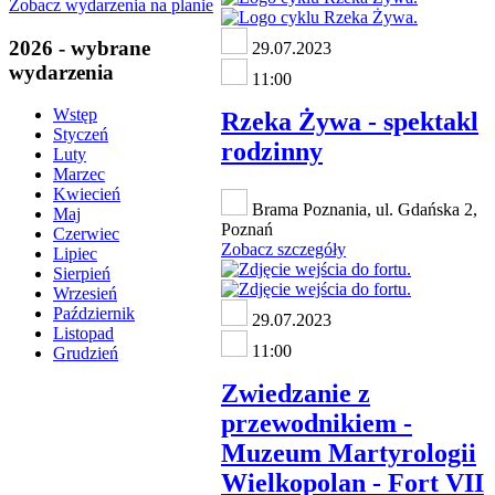
Zobacz wydarzenia na planie
2026 - wybrane
29.07.2023
wydarzenia
11:00
Wstęp
Rzeka Żywa - spektakl
Styczeń
rodzinny
Luty
Marzec
Kwiecień
Brama Poznania, ul. Gdańska 2,
Maj
Poznań
Czerwiec
Zobacz szczegóły
Lipiec
Sierpień
Wrzesień
Październik
29.07.2023
Listopad
11:00
Grudzień
Zwiedzanie z
przewodnikiem -
Muzeum Martyrologii
Wielkopolan - Fort VII