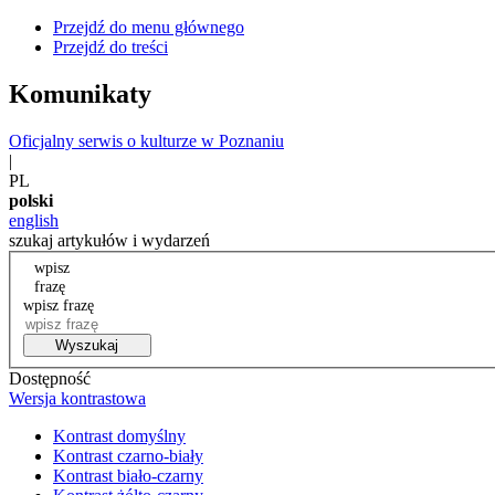
Przejdź do menu głównego
Przejdź do treści
Komunikaty
Oficjalny serwis o kulturze w Poznaniu
|
PL
polski
english
szukaj artykułów i wydarzeń
wpisz
frazę
wpisz frazę
Wyszukaj
Dostępność
Wersja kontrastowa
Kontrast domyślny
Kontrast czarno-biały
Kontrast biało-czarny