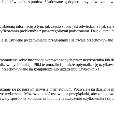
ych plików cookies ponieważ ładowane są dopiero przy odtwarzaniu wid
ierają informację o tym, jak często strona jest odwiedzana i jak się z 
ntyfikowaniu problemów z poszczególnymi podstronami. Dzięki temu mo
 nie są usuwane po zamknięciu przeglądarki i są trwale przechowywane
rzypomnienie sobie informacji wprowadzonych przez użytkownika lub 
nalizowanych funkcji. Pliki te umożliwiają także optymalizację użytko
ale przechowywane na komputerze lub urządzeniu użytkownika.
szanie się po naszym serwisie internetowym. Pozwalają na działanie ni
yć wyłączone. Możesz zmienić ustawienia przeglądarki, aby zablokować
trwały sposób na komputerze lub innym urządzeniu użytkownika i są u