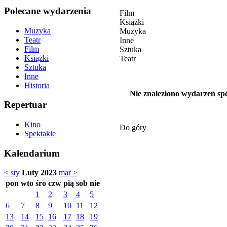
Polecane wydarzenia
Film
Książki
Muzyka
Muzyka
Teatr
Inne
Film
Sztuka
Książki
Teatr
Sztuka
Inne
Historia
Nie znaleziono wydarzeń spe
Repertuar
Kino
Do góry
Spektakle
Kalendarium
< sty
Luty 2023
mar >
pon
wto
śro
czw
pią
sob
nie
1
2
3
4
5
6
7
8
9
10
11
12
13
14
15
16
17
18
19