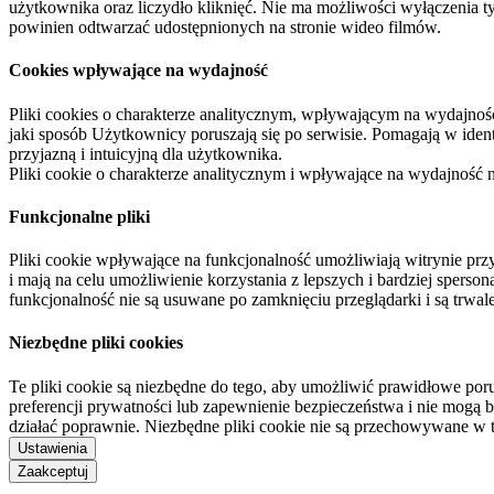
użytkownika oraz liczydło kliknięć. Nie ma możliwości wyłączenia t
powinien odtwarzać udostępnionych na stronie wideo filmów.
Cookies wpływające na wydajność
Pliki cookies o charakterze analitycznym, wpływającym na wydajność zb
jaki sposób Użytkownicy poruszają się po serwisie. Pomagają w ide
przyjazną i intuicyjną dla użytkownika.
Pliki cookie o charakterze analitycznym i wpływające na wydajność
Funkcjonalne pliki
Pliki cookie wpływające na funkcjonalność umożliwiają witrynie p
i mają na celu umożliwienie korzystania z lepszych i bardziej sperso
funkcjonalność nie są usuwane po zamknięciu przeglądarki i są trw
Niezbędne pliki cookies
Te pliki cookie są niezbędne do tego, aby umożliwić prawidłowe poru
preferencji prywatności lub zapewnienie bezpieczeństwa i nie mogą b
działać poprawnie. Niezbędne pliki cookie nie są przechowywane w 
Ustawienia
Zaakceptuj