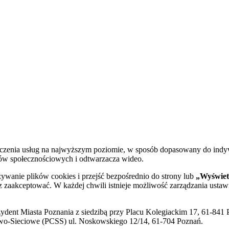
dczenia usług na najwyższym poziomie, w sposób dopasowany do indy
diów społecznościowych i odtwarzacza wideo.
żywanie plików cookies i przejść bezpośrednio do strony lub
„Wyświetl
sz zaakceptować. W każdej chwili istnieje możliwość zarządzania ustaw
ent Miasta Poznania z siedzibą przy Placu Kolegiackim 17, 61-841 P
o-Sieciowe (PCSS) ul. Noskowskiego 12/14, 61-704 Poznań.