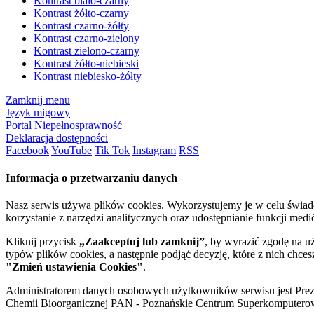
Kontrast biało-czarny
Kontrast żółto-czarny
Kontrast czarno-żółty
Kontrast czarno-zielony
Kontrast zielono-czarny
Kontrast żółto-niebieski
Kontrast niebiesko-żółty
Zamknij menu
Język migowy
Portal Niepełnosprawność
Deklaracja dostępności
Facebook
YouTube
Tik Tok
Instagram
RSS
Informacja o przetwarzaniu danych
Nasz serwis używa plików cookies. Wykorzystujemy je w celu świa
korzystanie z narzędzi analitycznych oraz udostępnianie funkcji me
Kliknij przycisk
„Zaakceptuj lub zamknij”
, by wyrazić zgodę na u
typów plików cookies, a następnie podjąć decyzję, które z nich chce
"Zmień ustawienia Cookies"
.
Administratorem danych osobowych użytkowników serwisu jest Prezyd
Chemii Bioorganicznej PAN - Poznańskie Centrum Superkomputerow