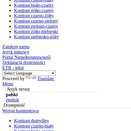
Kontrast biało-czarny
Kontrast żółto-czarny
Kontrast czarno-żółty
Kontrast czarno-zielony
Kontrast zielono-czarny
Kontrast żółto-niebieski
Kontrast niebiesko-żółty
Zamknij menu
Język migowy
Portal Niepełnosprawność
Deklaracja dostępności
ETR - tekst
Powered by
Translate
Menu
Język strony
polski
english
Dostępność
Wersja kontrastowa
Kontrast domyślny
Kontrast czarno-biały