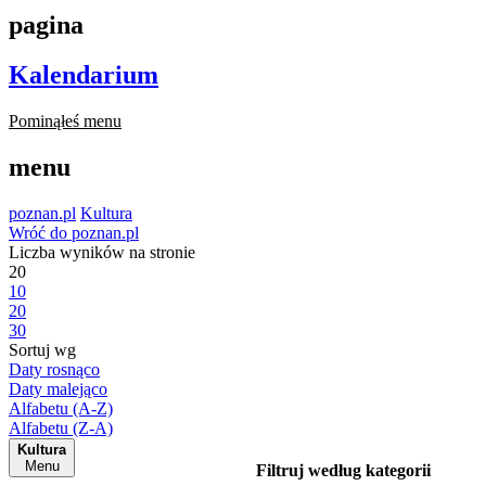
pagina
Kalendarium
Pominąłeś menu
menu
poznan.pl
Kultura
Wróć do poznan.pl
Liczba wyników na stronie
20
10
20
30
Sortuj wg
Daty rosnąco
Daty malejąco
Alfabetu (A-Z)
Alfabetu (Z-A)
Kultura
Menu
Filtruj według kategorii