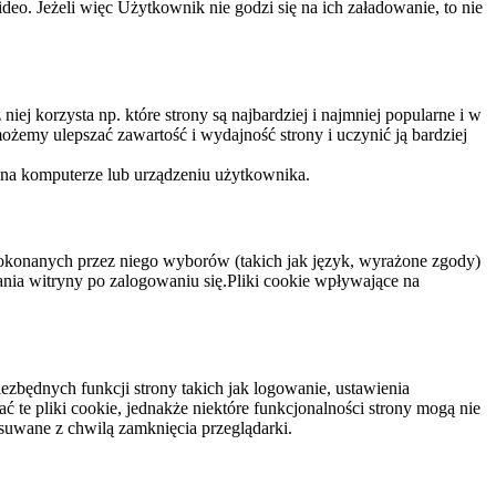
eo. Jeżeli więc Użytkownik nie godzi się na ich załadowanie, to nie
niej korzysta np. które strony są najbardziej i najmniej popularne i w
żemy ulepszać zawartość i wydajność strony i uczynić ją bardziej
 na komputerze lub urządzeniu użytkownika.
dokonanych przez niego wyborów (takich jak język, wyrażone zgody)
wania witryny po zalogowaniu się.Pliki cookie wpływające na
ezbędnych funkcji strony takich jak logowanie, ustawienia
 te pliki cookie, jednakże niektóre funkcjonalności strony mogą nie
suwane z chwilą zamknięcia przeglądarki.