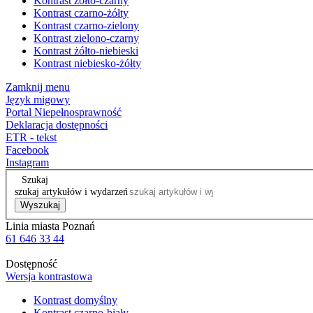
Kontrast żółto-czarny
Kontrast czarno-żółty
Kontrast czarno-zielony
Kontrast zielono-czarny
Kontrast żółto-niebieski
Kontrast niebiesko-żółty
Zamknij menu
Język migowy
Portal Niepełnosprawność
Deklaracja dostępności
ETR - tekst
Facebook
Instagram
Szukaj
szukaj artykułów i wydarzeń
Wyszukaj
Linia miasta Poznań
61 646 33 44
Dostępność
Wersja kontrastowa
Kontrast domyślny
Kontrast czarno-biały