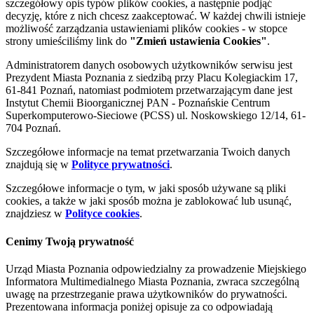
szczegółowy opis typów plików cookies, a następnie podjąć
decyzję, które z nich chcesz zaakceptować. W każdej chwili istnieje
możliwość zarządzania ustawieniami plików cookies - w stopce
strony umieściliśmy link do
"Zmień ustawienia Cookies"
.
Administratorem danych osobowych użytkowników serwisu jest
Prezydent Miasta Poznania z siedzibą przy Placu Kolegiackim 17,
61-841 Poznań, natomiast podmiotem przetwarzającym dane jest
Instytut Chemii Bioorganicznej PAN - Poznańskie Centrum
Superkomputerowo-Sieciowe (PCSS) ul. Noskowskiego 12/14, 61-
704 Poznań.
Szczegółowe informacje na temat przetwarzania Twoich danych
znajdują się w
Polityce prywatności
.
Szczegółowe informacje o tym, w jaki sposób używane są pliki
cookies, a także w jaki sposób można je zablokować lub usunąć,
znajdziesz w
Polityce cookies
.
Cenimy Twoją prywatność
Urząd Miasta Poznania odpowiedzialny za prowadzenie Miejskiego
Informatora Multimedialnego Miasta Poznania, zwraca szczególną
uwagę na przestrzeganie prawa użytkowników do prywatności.
Prezentowana informacja poniżej opisuje za co odpowiadają