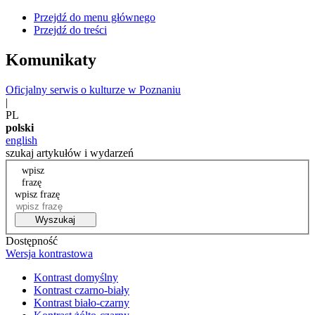
Przejdź do menu głównego
Przejdź do treści
Komunikaty
Oficjalny serwis o kulturze w Poznaniu
|
PL
polski
english
szukaj artykułów i wydarzeń
wpisz
frazę
wpisz frazę
Wyszukaj
Dostępność
Wersja kontrastowa
Kontrast domyślny
Kontrast czarno-biały
Kontrast biało-czarny