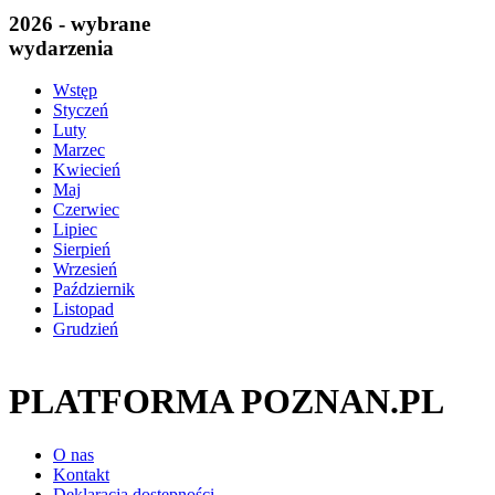
2026 - wybrane
wydarzenia
Wstęp
Styczeń
Luty
Marzec
Kwiecień
Maj
Czerwiec
Lipiec
Sierpień
Wrzesień
Październik
Listopad
Grudzień
PLATFORMA POZNAN.PL
O nas
Kontakt
Deklaracja dostępności