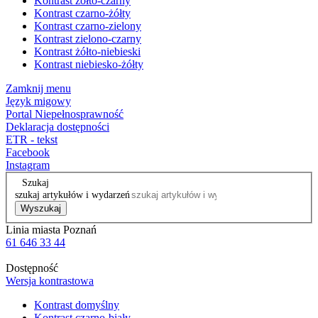
Kontrast żółto-czarny
Kontrast czarno-żółty
Kontrast czarno-zielony
Kontrast zielono-czarny
Kontrast żółto-niebieski
Kontrast niebiesko-żółty
Zamknij menu
Język migowy
Portal Niepełnosprawność
Deklaracja dostępności
ETR - tekst
Facebook
Instagram
Szukaj
szukaj artykułów i wydarzeń
Wyszukaj
Linia miasta Poznań
61 646 33 44
Dostępność
Wersja kontrastowa
Kontrast domyślny
Kontrast czarno-biały