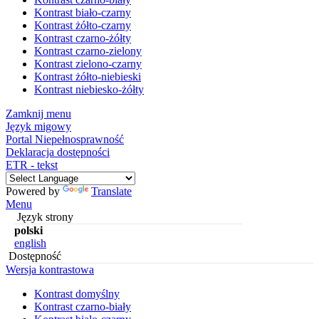
Kontrast biało-czarny
Kontrast żółto-czarny
Kontrast czarno-żółty
Kontrast czarno-zielony
Kontrast zielono-czarny
Kontrast żółto-niebieski
Kontrast niebiesko-żółty
Zamknij menu
Język migowy
Portal Niepełnosprawność
Deklaracja dostępności
ETR - tekst
Powered by
Translate
Menu
Język strony
polski
english
Dostępność
Wersja kontrastowa
Kontrast domyślny
Kontrast czarno-biały