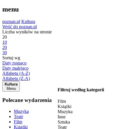
menu
poznan.pl
Kultura
Wróć do poznan.pl
Liczba wyników na stronie
20
10
20
30
Sortuj wg
Daty rosnąco
Daty malejąco
Alfabetu (A-Z)
Alfabetu (Z-A)
Kultura
Menu
Filtruj według kategorii
Polecane wydarzenia
Film
Książki
Muzyka
Muzyka
Teatr
Inne
Film
Sztuka
Książki
Teatr