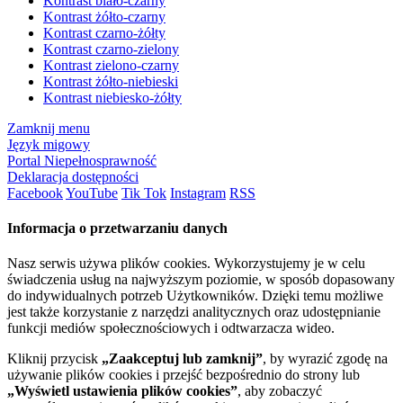
Kontrast biało-czarny
Kontrast żółto-czarny
Kontrast czarno-żółty
Kontrast czarno-zielony
Kontrast zielono-czarny
Kontrast żółto-niebieski
Kontrast niebiesko-żółty
Zamknij menu
Język migowy
Portal Niepełnosprawność
Deklaracja dostępności
Facebook
YouTube
Tik Tok
Instagram
RSS
Informacja o przetwarzaniu danych
Nasz serwis używa plików cookies. Wykorzystujemy je w celu
świadczenia usług na najwyższym poziomie, w sposób dopasowany
do indywidualnych potrzeb Użytkowników. Dzięki temu możliwe
jest także korzystanie z narzędzi analitycznych oraz udostępnianie
funkcji mediów społecznościowych i odtwarzacza wideo.
Kliknij przycisk
„Zaakceptuj lub zamknij”
, by wyrazić zgodę na
używanie plików cookies i przejść bezpośrednio do strony lub
„Wyświetl ustawienia plików cookies”
, aby zobaczyć