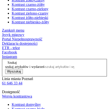
Kontrast żółto-czarny
Kontrast czarno-żółty
Kontrast czarno-zielony
Kontrast zielono-czarny
Kontrast żółto-niebieski
Kontrast niebiesko-żółty
Zamknij menu
Język migowy
Portal Niepełnosprawność
Deklaracja dostępności
ETR - tekst
Facebook
Instagram
Szukaj
szukaj artykułów i wydarzeń
Wyszukaj
Linia miasta Poznań
61 646 33 44
Dostępność
Wersja kontrastowa
Kontrast domyślny
Kontrast czarno-biały