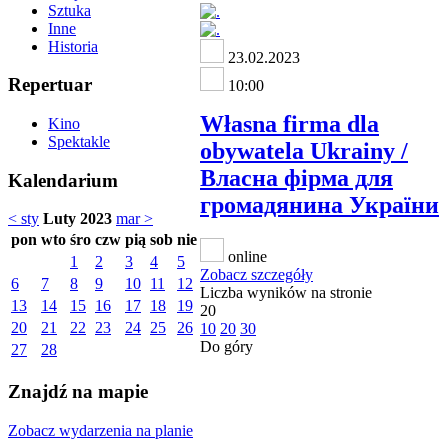
Sztuka
Inne
Historia
23.02.2023
Repertuar
10:00
Własna firma dla
Kino
Spektakle
obywatela Ukrainy /
Власна фірма для
Kalendarium
громадянина України
< sty
Luty 2023
mar >
pon
wto
śro
czw
pią
sob
nie
online
1
2
3
4
5
Zobacz szczegóły
6
7
8
9
10
11
12
Liczba wyników na stronie
13
14
15
16
17
18
19
20
20
21
22
23
24
25
26
10
20
30
Do góry
27
28
Znajdź na mapie
Zobacz wydarzenia na planie