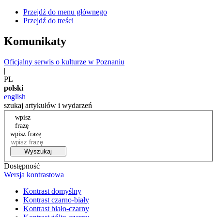
Przejdź do menu głównego
Przejdź do treści
Komunikaty
Oficjalny serwis o kulturze w Poznaniu
|
PL
polski
english
szukaj artykułów i wydarzeń
wpisz
frazę
wpisz frazę
Wyszukaj
Dostępność
Wersja kontrastowa
Kontrast domyślny
Kontrast czarno-biały
Kontrast biało-czarny