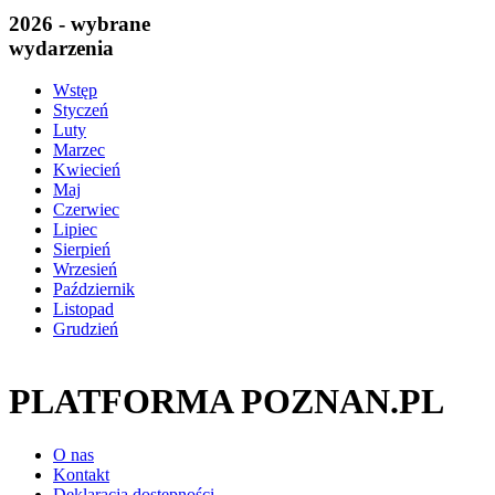
2026 - wybrane
wydarzenia
Wstęp
Styczeń
Luty
Marzec
Kwiecień
Maj
Czerwiec
Lipiec
Sierpień
Wrzesień
Październik
Listopad
Grudzień
PLATFORMA POZNAN.PL
O nas
Kontakt
Deklaracja dostępności