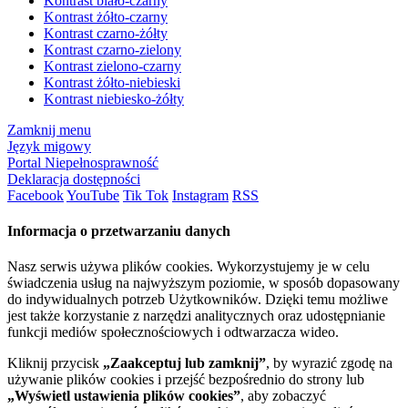
Kontrast biało-czarny
Kontrast żółto-czarny
Kontrast czarno-żółty
Kontrast czarno-zielony
Kontrast zielono-czarny
Kontrast żółto-niebieski
Kontrast niebiesko-żółty
Zamknij menu
Język migowy
Portal Niepełnosprawność
Deklaracja dostępności
Facebook
YouTube
Tik Tok
Instagram
RSS
Informacja o przetwarzaniu danych
Nasz serwis używa plików cookies. Wykorzystujemy je w celu
świadczenia usług na najwyższym poziomie, w sposób dopasowany
do indywidualnych potrzeb Użytkowników. Dzięki temu możliwe
jest także korzystanie z narzędzi analitycznych oraz udostępnianie
funkcji mediów społecznościowych i odtwarzacza wideo.
Kliknij przycisk
„Zaakceptuj lub zamknij”
, by wyrazić zgodę na
używanie plików cookies i przejść bezpośrednio do strony lub
„Wyświetl ustawienia plików cookies”
, aby zobaczyć