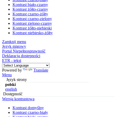
Kontrast biało-czarny
Kontrast żółto-czarny
Kontrast czarno-żółty
Kontrast czarno-zielony
Kontrast zielono-czarny
Kontrast żółto-niebieski
Kontrast niebiesko-żółty
Zamknij menu
Język migowy
Portal Niepełnosprawność
Deklaracja dostępności
ETR - tekst
Powered by
Translate
Menu
Język strony
polski
english
Dostępność
Wersja kontrastowa
Kontrast domyślny
Kontrast czarno-biały