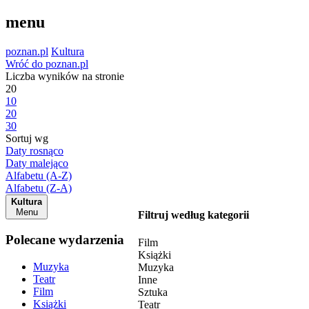
menu
poznan.pl
Kultura
Wróć do poznan.pl
Liczba wyników na stronie
20
10
20
30
Sortuj wg
Daty rosnąco
Daty malejąco
Alfabetu (A-Z)
Alfabetu (Z-A)
Kultura
Menu
Filtruj według kategorii
Polecane wydarzenia
Film
Książki
Muzyka
Muzyka
Teatr
Inne
Film
Sztuka
Książki
Teatr