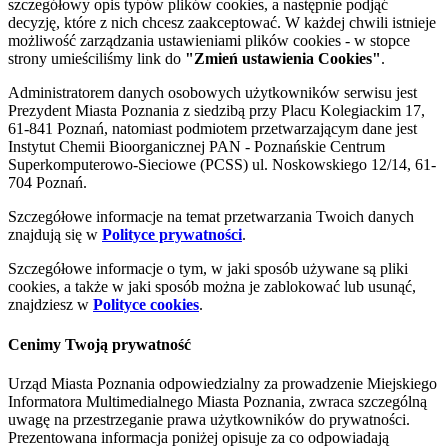
szczegółowy opis typów plików cookies, a następnie podjąć
decyzję, które z nich chcesz zaakceptować. W każdej chwili istnieje
możliwość zarządzania ustawieniami plików cookies - w stopce
strony umieściliśmy link do
"Zmień ustawienia Cookies"
.
Administratorem danych osobowych użytkowników serwisu jest
Prezydent Miasta Poznania z siedzibą przy Placu Kolegiackim 17,
61-841 Poznań, natomiast podmiotem przetwarzającym dane jest
Instytut Chemii Bioorganicznej PAN - Poznańskie Centrum
Superkomputerowo-Sieciowe (PCSS) ul. Noskowskiego 12/14, 61-
704 Poznań.
Szczegółowe informacje na temat przetwarzania Twoich danych
znajdują się w
Polityce prywatności
.
Szczegółowe informacje o tym, w jaki sposób używane są pliki
cookies, a także w jaki sposób można je zablokować lub usunąć,
znajdziesz w
Polityce cookies
.
Cenimy Twoją prywatność
Urząd Miasta Poznania odpowiedzialny za prowadzenie Miejskiego
Informatora Multimedialnego Miasta Poznania, zwraca szczególną
uwagę na przestrzeganie prawa użytkowników do prywatności.
Prezentowana informacja poniżej opisuje za co odpowiadają