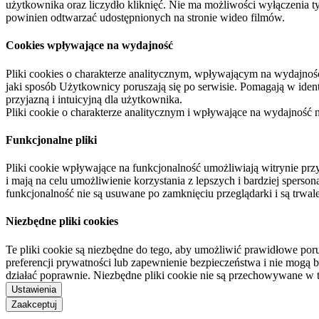
użytkownika oraz liczydło kliknięć. Nie ma możliwości wyłączenia t
powinien odtwarzać udostępnionych na stronie wideo filmów.
Cookies wpływające na wydajność
Pliki cookies o charakterze analitycznym, wpływającym na wydajność zb
jaki sposób Użytkownicy poruszają się po serwisie. Pomagają w ide
przyjazną i intuicyjną dla użytkownika.
Pliki cookie o charakterze analitycznym i wpływające na wydajność
Funkcjonalne pliki
Pliki cookie wpływające na funkcjonalność umożliwiają witrynie p
i mają na celu umożliwienie korzystania z lepszych i bardziej sperso
funkcjonalność nie są usuwane po zamknięciu przeglądarki i są trw
Niezbędne pliki cookies
Te pliki cookie są niezbędne do tego, aby umożliwić prawidłowe poru
preferencji prywatności lub zapewnienie bezpieczeństwa i nie mogą b
działać poprawnie. Niezbędne pliki cookie nie są przechowywane w 
Ustawienia
Zaakceptuj