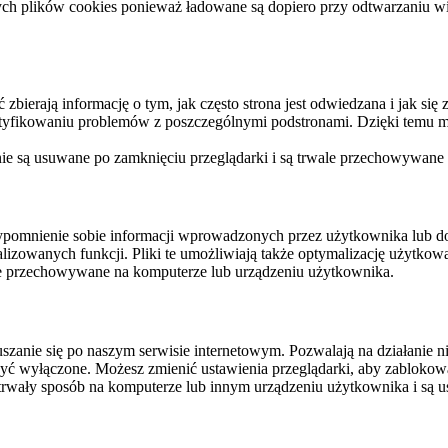
ych plików cookies ponieważ ładowane są dopiero przy odtwarzaniu wid
ierają informację o tym, jak często strona jest odwiedzana i jak się z 
ntyfikowaniu problemów z poszczególnymi podstronami. Dzięki temu mo
 nie są usuwane po zamknięciu przeglądarki i są trwale przechowywane
rzypomnienie sobie informacji wprowadzonych przez użytkownika lub 
nalizowanych funkcji. Pliki te umożliwiają także optymalizację użytko
ale przechowywane na komputerze lub urządzeniu użytkownika.
szanie się po naszym serwisie internetowym. Pozwalają na działanie ni
yć wyłączone. Możesz zmienić ustawienia przeglądarki, aby zablokować
trwały sposób na komputerze lub innym urządzeniu użytkownika i są u