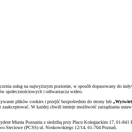
dczenia usług na najwyższym poziomie, w sposób dopasowany do indy
diów społecznościowych i odtwarzacza wideo.
żywanie plików cookies i przejść bezpośrednio do strony lub
„Wyświetl
sz zaakceptować. W każdej chwili istnieje możliwość zarządzania ustaw
ent Miasta Poznania z siedzibą przy Placu Kolegiackim 17, 61-841 P
o-Sieciowe (PCSS) ul. Noskowskiego 12/14, 61-704 Poznań.