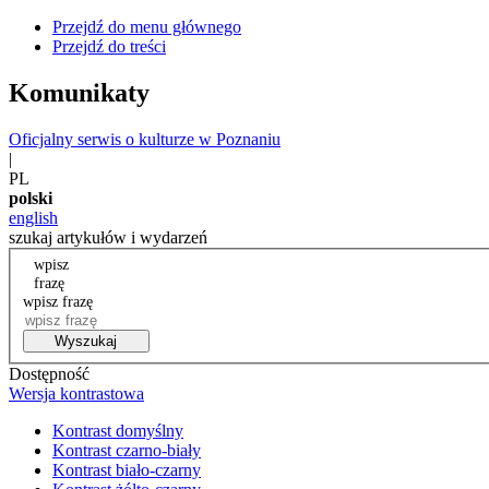
Przejdź do menu głównego
Przejdź do treści
Komunikaty
Oficjalny serwis o kulturze w Poznaniu
|
PL
polski
english
szukaj artykułów i wydarzeń
wpisz
frazę
wpisz frazę
Wyszukaj
Dostępność
Wersja kontrastowa
Kontrast domyślny
Kontrast czarno-biały
Kontrast biało-czarny