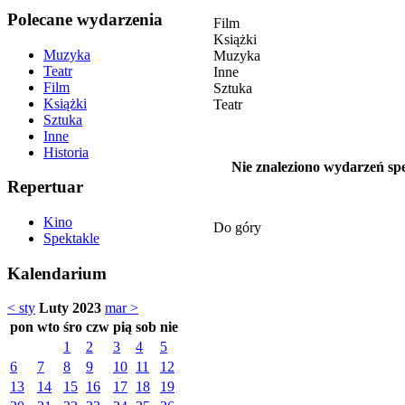
Polecane wydarzenia
Film
Książki
Muzyka
Muzyka
Teatr
Inne
Film
Sztuka
Książki
Teatr
Sztuka
Inne
Historia
Nie znaleziono wydarzeń spe
Repertuar
Kino
Do góry
Spektakle
Kalendarium
< sty
Luty 2023
mar >
pon
wto
śro
czw
pią
sob
nie
1
2
3
4
5
6
7
8
9
10
11
12
13
14
15
16
17
18
19