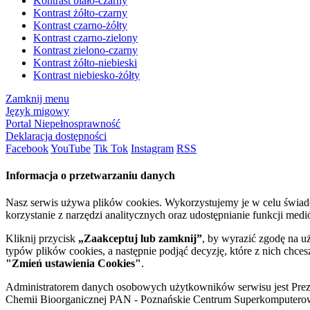
Kontrast biało-czarny
Kontrast żółto-czarny
Kontrast czarno-żółty
Kontrast czarno-zielony
Kontrast zielono-czarny
Kontrast żółto-niebieski
Kontrast niebiesko-żółty
Zamknij menu
Język migowy
Portal Niepełnosprawność
Deklaracja dostępności
Facebook
YouTube
Tik Tok
Instagram
RSS
Informacja o przetwarzaniu danych
Nasz serwis używa plików cookies. Wykorzystujemy je w celu świa
korzystanie z narzędzi analitycznych oraz udostępnianie funkcji me
Kliknij przycisk
„Zaakceptuj lub zamknij”
, by wyrazić zgodę na u
typów plików cookies, a następnie podjąć decyzję, które z nich chce
"Zmień ustawienia Cookies"
.
Administratorem danych osobowych użytkowników serwisu jest Prezyd
Chemii Bioorganicznej PAN - Poznańskie Centrum Superkomputerow