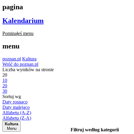
pagina
Kalendarium
Pominąłeś menu
menu
poznan.pl
Kultura
Wróć do poznan.pl
Liczba wyników na stronie
20
10
20
30
Sortuj wg
Daty rosnąco
Daty malejąco
Alfabetu (A-Z)
Alfabetu (Z-A)
Kultura
Menu
Filtruj według kategorii