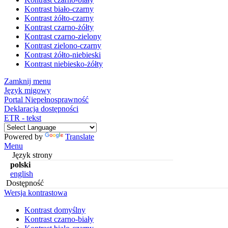
Kontrast biało-czarny
Kontrast żółto-czarny
Kontrast czarno-żółty
Kontrast czarno-zielony
Kontrast zielono-czarny
Kontrast żółto-niebieski
Kontrast niebiesko-żółty
Zamknij menu
Język migowy
Portal Niepełnosprawność
Deklaracja dostępności
ETR - tekst
Powered by
Translate
Menu
Język strony
polski
english
Dostępność
Wersja kontrastowa
Kontrast domyślny
Kontrast czarno-biały