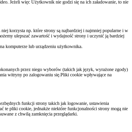
eo. Jeżeli więc Użytkownik nie godzi się na ich załadowanie, to nie
niej korzysta np. które strony są najbardziej i najmniej popularne i w
żemy ulepszać zawartość i wydajność strony i uczynić ją bardziej
 na komputerze lub urządzeniu użytkownika.
dokonanych przez niego wyborów (takich jak język, wyrażone zgody)
wania witryny po zalogowaniu się.Pliki cookie wpływające na
ezbędnych funkcji strony takich jak logowanie, ustawienia
 te pliki cookie, jednakże niektóre funkcjonalności strony mogą nie
suwane z chwilą zamknięcia przeglądarki.