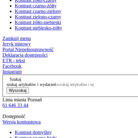
Kontrast żółto-czarny
Kontrast czarno-żółty
Kontrast czarno-zielony
Kontrast zielono-czarny
Kontrast żółto-niebieski
Kontrast niebiesko-żółty
Zamknij menu
Język migowy
Portal Niepełnosprawność
Deklaracja dostępności
ETR - tekst
Facebook
Instagram
Szukaj
szukaj artykułów i wydarzeń
Wyszukaj
Linia miasta Poznań
61 646 33 44
Dostępność
Wersja kontrastowa
Kontrast domyślny
Kontrast czarno-biały