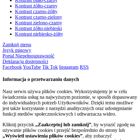
Kontrast biało-czarny
Kontrast żółto-czarny
Kontrast czarno-żółty
Kontrast czarno-zielony
Kontrast zielono-czarny
Kontrast żółto-niebieski
Kontrast niebiesko-żółty
Zamknij menu
Język migowy
Portal Niepełnosprawność
Deklaracja dostępności
Facebook
YouTube
Tik Tok
Instagram
RSS
Informacja o przetwarzaniu danych
Nasz serwis używa plików cookies. Wykorzystujemy je w celu
świadczenia usług na najwyższym poziomie, w sposób dopasowany
do indywidualnych potrzeb Użytkowników. Dzięki temu możliwe
jest także korzystanie z narzędzi analitycznych oraz udostępnianie
funkcji mediów społecznościowych i odtwarzacza wideo.
Kliknij przycisk
„Zaakceptuj lub zamknij”
, by wyrazić zgodę na
używanie plików cookies i przejść bezpośrednio do strony lub
„Wyświetl ustawienia plików cookies”
, aby zobaczyć