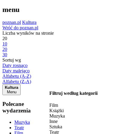
menu
poznan.pl
Kultura
Wróć do poznan.pl
Liczba wyników na stronie
20
10
20
30
Sortuj wg
Daty rosnąco
Daty malejąco
Alfabetu (A-Z)
Alfabetu (Z-A)
Kultura
Menu
Filtruj według kategorii
Polecane
Film
wydarzenia
Książki
Muzyka
Inne
Muzyka
Sztuka
Teatr
Teatr
Film