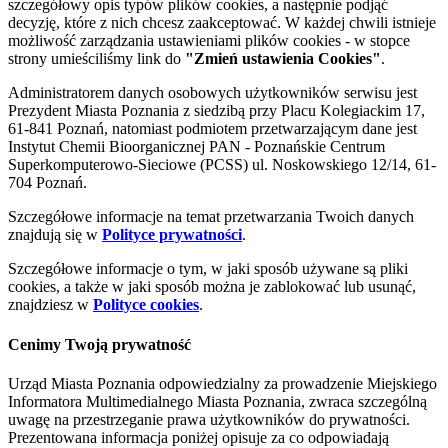
szczegółowy opis typów plików cookies, a następnie podjąć
decyzję, które z nich chcesz zaakceptować. W każdej chwili istnieje
możliwość zarządzania ustawieniami plików cookies - w stopce
strony umieściliśmy link do
"Zmień ustawienia Cookies"
.
Administratorem danych osobowych użytkowników serwisu jest
Prezydent Miasta Poznania z siedzibą przy Placu Kolegiackim 17,
61-841 Poznań, natomiast podmiotem przetwarzającym dane jest
Instytut Chemii Bioorganicznej PAN - Poznańskie Centrum
Superkomputerowo-Sieciowe (PCSS) ul. Noskowskiego 12/14, 61-
704 Poznań.
Szczegółowe informacje na temat przetwarzania Twoich danych
znajdują się w
Polityce prywatności
.
Szczegółowe informacje o tym, w jaki sposób używane są pliki
cookies, a także w jaki sposób można je zablokować lub usunąć,
znajdziesz w
Polityce cookies
.
Cenimy Twoją prywatność
Urząd Miasta Poznania odpowiedzialny za prowadzenie Miejskiego
Informatora Multimedialnego Miasta Poznania, zwraca szczególną
uwagę na przestrzeganie prawa użytkowników do prywatności.
Prezentowana informacja poniżej opisuje za co odpowiadają