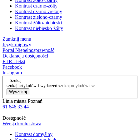
Kontrast żółto-czarny
Kontrast czarno-żółty
Kontrast czarno-zielony
Kontrast zielono-czarny
Kontrast żółto-niebieski
Kontrast niebiesko-żółty
Zamknij menu
Język migowy
Portal Niepełnosprawność
Deklaracja dostępności
ETR - tekst
Facebook
Instagram
Szukaj
szukaj artykułów i wydarzeń
Wyszukaj
Linia miasta Poznań
61 646 33 44
Dostępność
Wersja kontrastowa
Kontrast domyślny
Kontrast czarno-biały