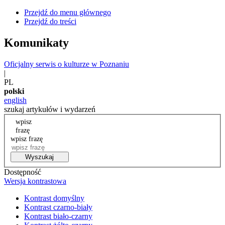
Przejdź do menu głównego
Przejdź do treści
Komunikaty
Oficjalny serwis o kulturze w Poznaniu
|
PL
polski
english
szukaj artykułów i wydarzeń
wpisz
frazę
wpisz frazę
Wyszukaj
Dostępność
Wersja kontrastowa
Kontrast domyślny
Kontrast czarno-biały
Kontrast biało-czarny