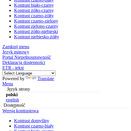
Kontrast biało-czarny
Kontrast żółto-czarny
Kontrast czarno-żółty
Kontrast czarno-zielony
Kontrast zielono-czarny
Kontrast żółto-niebieski
Kontrast niebiesko-żółty
Zamknij menu
Język migowy
Portal Niepełnosprawność
Deklaracja dostępności
ETR - tekst
Powered by
Translate
Menu
Język strony
polski
english
Dostępność
Wersja kontrastowa
Kontrast domyślny
Kontrast czarno-biały