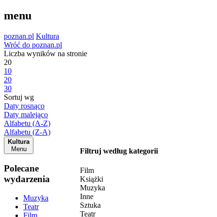
menu
poznan.pl
Kultura
Wróć do poznan.pl
Liczba wyników na stronie
20
10
20
30
Sortuj wg
Daty rosnąco
Daty malejąco
Alfabetu (A-Z)
Alfabetu (Z-A)
Kultura
Menu
Filtruj według kategorii
Polecane
Film
wydarzenia
Książki
Muzyka
Inne
Muzyka
Sztuka
Teatr
Teatr
Film