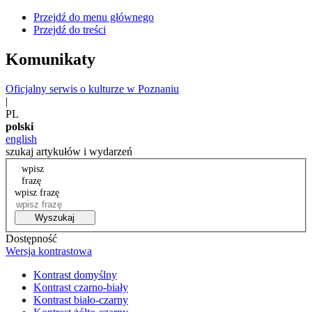
Przejdź do menu głównego
Przejdź do treści
Komunikaty
Oficjalny serwis o kulturze w Poznaniu
|
PL
polski
english
szukaj artykułów i wydarzeń
wpisz
frazę
wpisz frazę
Wyszukaj
Dostępność
Wersja kontrastowa
Kontrast domyślny
Kontrast czarno-biały
Kontrast biało-czarny