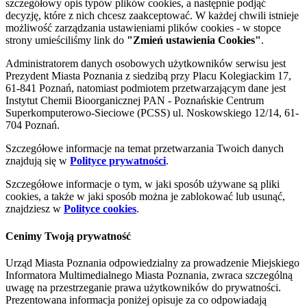
szczegółowy opis typów plików cookies, a następnie podjąć
decyzję, które z nich chcesz zaakceptować. W każdej chwili istnieje
możliwość zarządzania ustawieniami plików cookies - w stopce
strony umieściliśmy link do
"Zmień ustawienia Cookies"
.
Administratorem danych osobowych użytkowników serwisu jest
Prezydent Miasta Poznania z siedzibą przy Placu Kolegiackim 17,
61-841 Poznań, natomiast podmiotem przetwarzającym dane jest
Instytut Chemii Bioorganicznej PAN - Poznańskie Centrum
Superkomputerowo-Sieciowe (PCSS) ul. Noskowskiego 12/14, 61-
704 Poznań.
Szczegółowe informacje na temat przetwarzania Twoich danych
znajdują się w
Polityce prywatności
.
Szczegółowe informacje o tym, w jaki sposób używane są pliki
cookies, a także w jaki sposób można je zablokować lub usunąć,
znajdziesz w
Polityce cookies
.
Cenimy Twoją prywatność
Urząd Miasta Poznania odpowiedzialny za prowadzenie Miejskiego
Informatora Multimedialnego Miasta Poznania, zwraca szczególną
uwagę na przestrzeganie prawa użytkowników do prywatności.
Prezentowana informacja poniżej opisuje za co odpowiadają