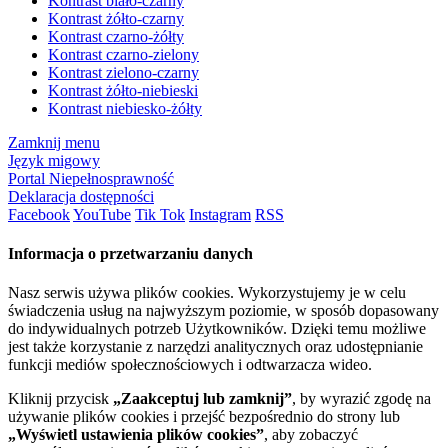
Kontrast biało-czarny
Kontrast żółto-czarny
Kontrast czarno-żółty
Kontrast czarno-zielony
Kontrast zielono-czarny
Kontrast żółto-niebieski
Kontrast niebiesko-żółty
Zamknij menu
Język migowy
Portal Niepełnosprawność
Deklaracja dostępności
Facebook
YouTube
Tik Tok
Instagram
RSS
Informacja o przetwarzaniu danych
Nasz serwis używa plików cookies. Wykorzystujemy je w celu
świadczenia usług na najwyższym poziomie, w sposób dopasowany
do indywidualnych potrzeb Użytkowników. Dzięki temu możliwe
jest także korzystanie z narzędzi analitycznych oraz udostępnianie
funkcji mediów społecznościowych i odtwarzacza wideo.
Kliknij przycisk
„Zaakceptuj lub zamknij”
, by wyrazić zgodę na
używanie plików cookies i przejść bezpośrednio do strony lub
„Wyświetl ustawienia plików cookies”
, aby zobaczyć