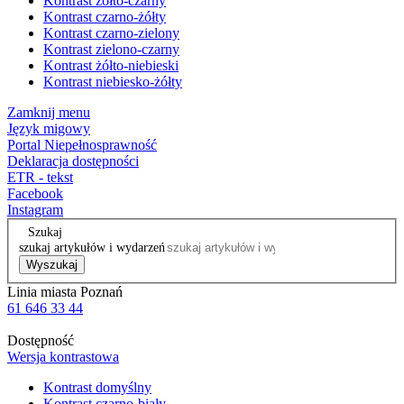
Kontrast żółto-czarny
Kontrast czarno-żółty
Kontrast czarno-zielony
Kontrast zielono-czarny
Kontrast żółto-niebieski
Kontrast niebiesko-żółty
Zamknij menu
Język migowy
Portal Niepełnosprawność
Deklaracja dostępności
ETR - tekst
Facebook
Instagram
Szukaj
szukaj artykułów i wydarzeń
Wyszukaj
Linia miasta Poznań
61 646 33 44
Dostępność
Wersja kontrastowa
Kontrast domyślny
Kontrast czarno-biały