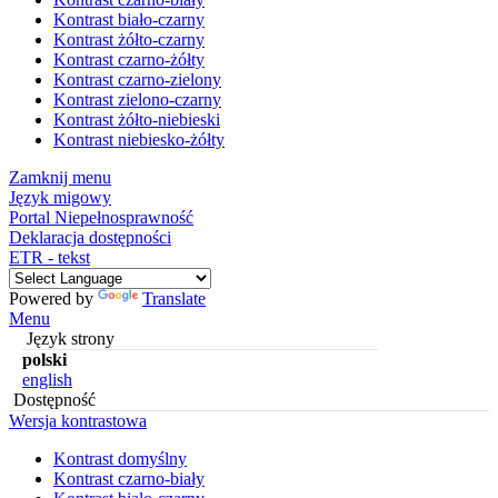
Kontrast biało-czarny
Kontrast żółto-czarny
Kontrast czarno-żółty
Kontrast czarno-zielony
Kontrast zielono-czarny
Kontrast żółto-niebieski
Kontrast niebiesko-żółty
Zamknij menu
Język migowy
Portal Niepełnosprawność
Deklaracja dostępności
ETR - tekst
Powered by
Translate
Menu
Język strony
polski
english
Dostępność
Wersja kontrastowa
Kontrast domyślny
Kontrast czarno-biały