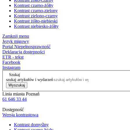
Kontrast żółto-czarny
Kontrast czarno-żółty
Kontrast czarno-zielony
Kontrast zielono-czarny
Kontrast żółto-niebieski
Kontrast niebiesko-żółty
Zamknij menu
Język migowy
Portal Niepełnosprawność
Deklaracja dostępności
ETR - tekst
Facebook
Instagram
Szukaj
szukaj artykułów i wydarzeń
Wyszukaj
Linia miasta Poznań
61 646 33 44
Dostępność
Wersja kontrastowa
Kontrast domyślny
Kontrast czarno-biały