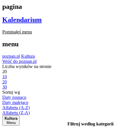
pagina
Kalendarium
Pominąłeś menu
menu
poznan.pl
Kultura
Wróć do poznan.pl
Liczba wyników na stronie
20
10
20
30
Sortuj wg
Daty rosnąco
Daty malejąco
Alfabetu (A-Z)
Alfabetu (Z-A)
Kultura
Menu
Filtruj według kategorii