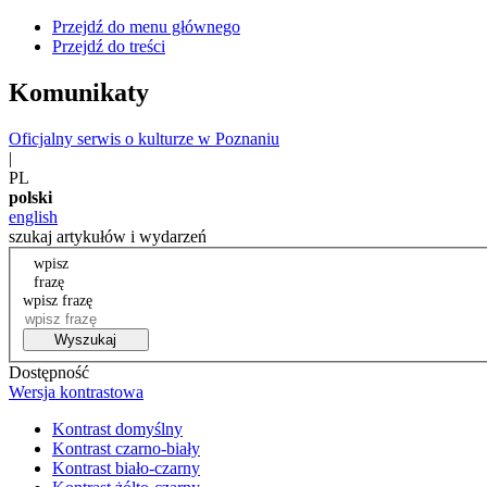
Przejdź do menu głównego
Przejdź do treści
Komunikaty
Oficjalny serwis o kulturze w Poznaniu
|
PL
polski
english
szukaj artykułów i wydarzeń
wpisz
frazę
wpisz frazę
Wyszukaj
Dostępność
Wersja kontrastowa
Kontrast domyślny
Kontrast czarno-biały
Kontrast biało-czarny