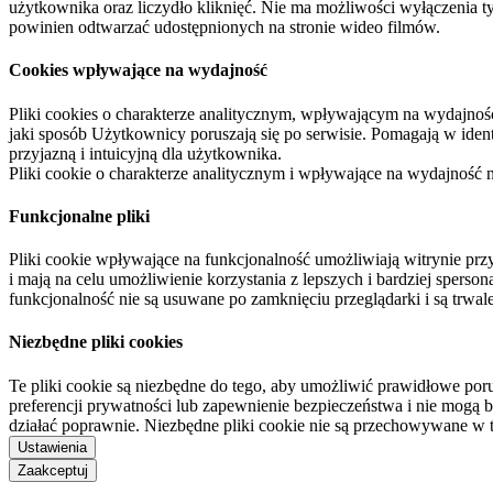
użytkownika oraz liczydło kliknięć. Nie ma możliwości wyłączenia t
powinien odtwarzać udostępnionych na stronie wideo filmów.
Cookies wpływające na wydajność
Pliki cookies o charakterze analitycznym, wpływającym na wydajność zb
jaki sposób Użytkownicy poruszają się po serwisie. Pomagają w ide
przyjazną i intuicyjną dla użytkownika.
Pliki cookie o charakterze analitycznym i wpływające na wydajność
Funkcjonalne pliki
Pliki cookie wpływające na funkcjonalność umożliwiają witrynie p
i mają na celu umożliwienie korzystania z lepszych i bardziej sperso
funkcjonalność nie są usuwane po zamknięciu przeglądarki i są trw
Niezbędne pliki cookies
Te pliki cookie są niezbędne do tego, aby umożliwić prawidłowe poru
preferencji prywatności lub zapewnienie bezpieczeństwa i nie mogą b
działać poprawnie. Niezbędne pliki cookie nie są przechowywane w 
Ustawienia
Zaakceptuj