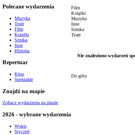
Polecane wydarzenia
Film
Książki
Muzyka
Muzyka
Teatr
Inne
Film
Sztuka
Książki
Teatr
Sztuka
Inne
Historia
Nie znaleziono wydarzeń spe
Repertuar
Kino
Do góry
Spektakle
Znajdź na mapie
Zobacz wydarzenia na planie
2026 - wybrane wydarzenia
Wstęp
Styczeń