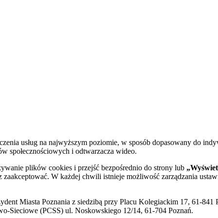
dczenia usług na najwyższym poziomie, w sposób dopasowany do indy
diów społecznościowych i odtwarzacza wideo.
żywanie plików cookies i przejść bezpośrednio do strony lub
„Wyświetl
sz zaakceptować. W każdej chwili istnieje możliwość zarządzania ustaw
ent Miasta Poznania z siedzibą przy Placu Kolegiackim 17, 61-841 P
o-Sieciowe (PCSS) ul. Noskowskiego 12/14, 61-704 Poznań.