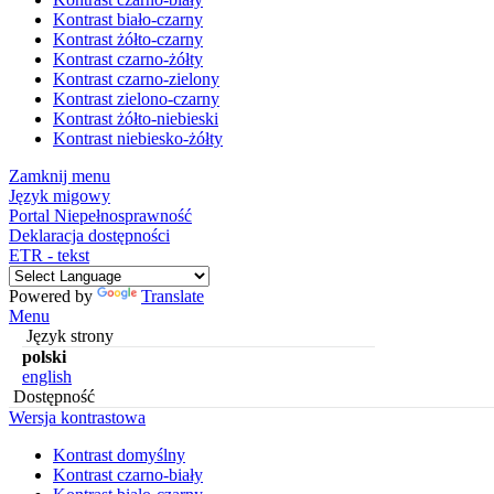
Kontrast biało-czarny
Kontrast żółto-czarny
Kontrast czarno-żółty
Kontrast czarno-zielony
Kontrast zielono-czarny
Kontrast żółto-niebieski
Kontrast niebiesko-żółty
Zamknij menu
Język migowy
Portal Niepełnosprawność
Deklaracja dostępności
ETR - tekst
Powered by
Translate
Menu
Język strony
polski
english
Dostępność
Wersja kontrastowa
Kontrast domyślny
Kontrast czarno-biały