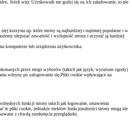
eo. Jeżeli więc Użytkownik nie godzi się na ich załadowanie, to nie
niej korzysta np. które strony są najbardziej i najmniej popularne i w
żemy ulepszać zawartość i wydajność strony i uczynić ją bardziej
 na komputerze lub urządzeniu użytkownika.
dokonanych przez niego wyborów (takich jak język, wyrażone zgody)
wania witryny po zalogowaniu się.Pliki cookie wpływające na
ezbędnych funkcji strony takich jak logowanie, ustawienia
 te pliki cookie, jednakże niektóre funkcjonalności strony mogą nie
suwane z chwilą zamknięcia przeglądarki.