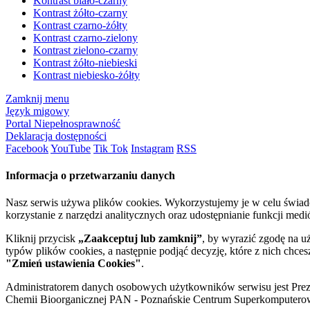
Kontrast biało-czarny
Kontrast żółto-czarny
Kontrast czarno-żółty
Kontrast czarno-zielony
Kontrast zielono-czarny
Kontrast żółto-niebieski
Kontrast niebiesko-żółty
Zamknij menu
Język migowy
Portal Niepełnosprawność
Deklaracja dostępności
Facebook
YouTube
Tik Tok
Instagram
RSS
Informacja o przetwarzaniu danych
Nasz serwis używa plików cookies. Wykorzystujemy je w celu świa
korzystanie z narzędzi analitycznych oraz udostępnianie funkcji me
Kliknij przycisk
„Zaakceptuj lub zamknij”
, by wyrazić zgodę na u
typów plików cookies, a następnie podjąć decyzję, które z nich chce
"Zmień ustawienia Cookies"
.
Administratorem danych osobowych użytkowników serwisu jest Prezyd
Chemii Bioorganicznej PAN - Poznańskie Centrum Superkomputerow