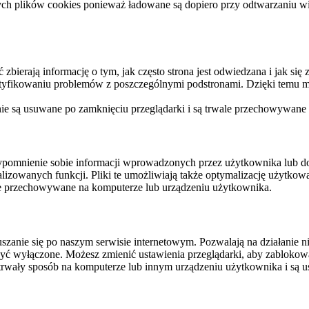
ych plików cookies ponieważ ładowane są dopiero przy odtwarzaniu wid
ierają informację o tym, jak często strona jest odwiedzana i jak się z 
ntyfikowaniu problemów z poszczególnymi podstronami. Dzięki temu mo
 nie są usuwane po zamknięciu przeglądarki i są trwale przechowywane
rzypomnienie sobie informacji wprowadzonych przez użytkownika lub 
nalizowanych funkcji. Pliki te umożliwiają także optymalizację użytko
ale przechowywane na komputerze lub urządzeniu użytkownika.
szanie się po naszym serwisie internetowym. Pozwalają na działanie ni
yć wyłączone. Możesz zmienić ustawienia przeglądarki, aby zablokować
trwały sposób na komputerze lub innym urządzeniu użytkownika i są u