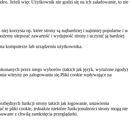
eo. Jeżeli więc Użytkownik nie godzi się na ich załadowanie, to nie
niej korzysta np. które strony są najbardziej i najmniej popularne i w
żemy ulepszać zawartość i wydajność strony i uczynić ją bardziej
 na komputerze lub urządzeniu użytkownika.
dokonanych przez niego wyborów (takich jak język, wyrażone zgody)
wania witryny po zalogowaniu się.Pliki cookie wpływające na
ezbędnych funkcji strony takich jak logowanie, ustawienia
 te pliki cookie, jednakże niektóre funkcjonalności strony mogą nie
suwane z chwilą zamknięcia przeglądarki.