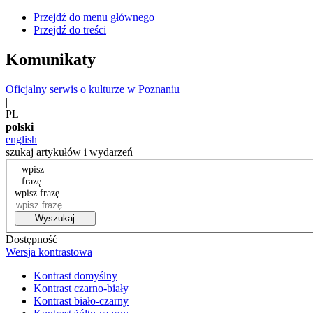
Przejdź do menu głównego
Przejdź do treści
Komunikaty
Oficjalny serwis o kulturze w Poznaniu
|
PL
polski
english
szukaj artykułów i wydarzeń
wpisz
frazę
wpisz frazę
Wyszukaj
Dostępność
Wersja kontrastowa
Kontrast domyślny
Kontrast czarno-biały
Kontrast biało-czarny