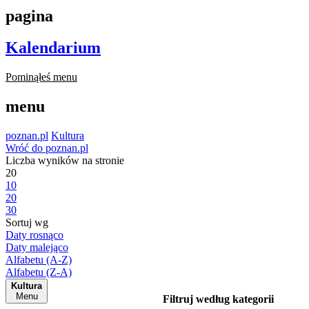
pagina
Kalendarium
Pominąłeś menu
menu
poznan.pl
Kultura
Wróć do poznan.pl
Liczba wyników na stronie
20
10
20
30
Sortuj wg
Daty rosnąco
Daty malejąco
Alfabetu (A-Z)
Alfabetu (Z-A)
Kultura
Menu
Filtruj według kategorii