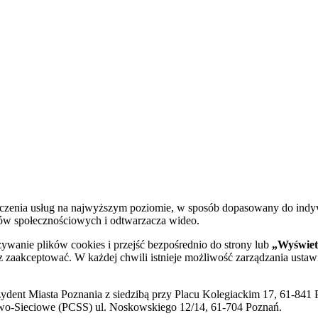
dczenia usług na najwyższym poziomie, w sposób dopasowany do indy
diów społecznościowych i odtwarzacza wideo.
żywanie plików cookies i przejść bezpośrednio do strony lub
„Wyświetl
sz zaakceptować. W każdej chwili istnieje możliwość zarządzania ustaw
ent Miasta Poznania z siedzibą przy Placu Kolegiackim 17, 61-841 P
o-Sieciowe (PCSS) ul. Noskowskiego 12/14, 61-704 Poznań.