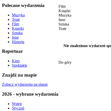
Polecane wydarzenia
Film
Książki
Muzyka
Muzyka
Teatr
Inne
Film
Sztuka
Książki
Teatr
Sztuka
Inne
Historia
Nie znaleziono wydarzeń spe
Repertuar
Kino
Do góry
Spektakle
Znajdź na mapie
Zobacz wydarzenia na planie
2026 - wybrane wydarzenia
Wstęp
Styczeń