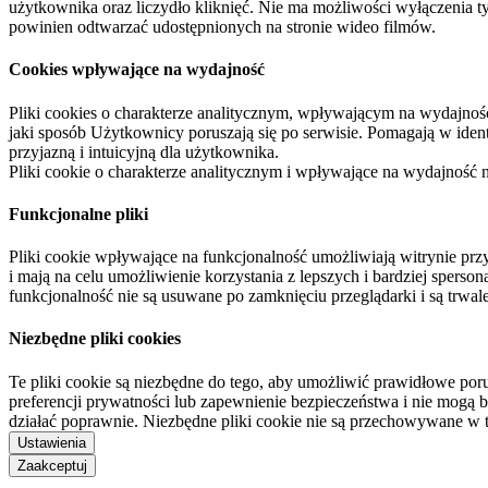
użytkownika oraz liczydło kliknięć. Nie ma możliwości wyłączenia t
powinien odtwarzać udostępnionych na stronie wideo filmów.
Cookies wpływające na wydajność
Pliki cookies o charakterze analitycznym, wpływającym na wydajność zb
jaki sposób Użytkownicy poruszają się po serwisie. Pomagają w ide
przyjazną i intuicyjną dla użytkownika.
Pliki cookie o charakterze analitycznym i wpływające na wydajność
Funkcjonalne pliki
Pliki cookie wpływające na funkcjonalność umożliwiają witrynie p
i mają na celu umożliwienie korzystania z lepszych i bardziej sperso
funkcjonalność nie są usuwane po zamknięciu przeglądarki i są trw
Niezbędne pliki cookies
Te pliki cookie są niezbędne do tego, aby umożliwić prawidłowe poru
preferencji prywatności lub zapewnienie bezpieczeństwa i nie mogą b
działać poprawnie. Niezbędne pliki cookie nie są przechowywane w 
Ustawienia
Zaakceptuj