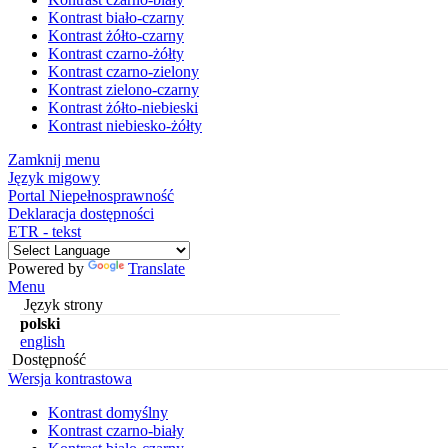
Kontrast biało-czarny
Kontrast żółto-czarny
Kontrast czarno-żółty
Kontrast czarno-zielony
Kontrast zielono-czarny
Kontrast żółto-niebieski
Kontrast niebiesko-żółty
Zamknij menu
Język migowy
Portal Niepełnosprawność
Deklaracja dostępności
ETR - tekst
Powered by
Translate
Menu
Język strony
polski
english
Dostępność
Wersja kontrastowa
Kontrast domyślny
Kontrast czarno-biały