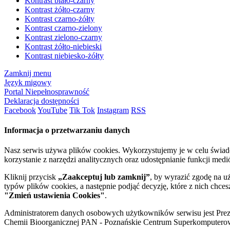
Kontrast biało-czarny
Kontrast żółto-czarny
Kontrast czarno-żółty
Kontrast czarno-zielony
Kontrast zielono-czarny
Kontrast żółto-niebieski
Kontrast niebiesko-żółty
Zamknij menu
Język migowy
Portal Niepełnosprawność
Deklaracja dostępności
Facebook
YouTube
Tik Tok
Instagram
RSS
Informacja o przetwarzaniu danych
Nasz serwis używa plików cookies. Wykorzystujemy je w celu świa
korzystanie z narzędzi analitycznych oraz udostępnianie funkcji me
Kliknij przycisk
„Zaakceptuj lub zamknij”
, by wyrazić zgodę na u
typów plików cookies, a następnie podjąć decyzję, które z nich chce
"Zmień ustawienia Cookies"
.
Administratorem danych osobowych użytkowników serwisu jest Prezyd
Chemii Bioorganicznej PAN - Poznańskie Centrum Superkomputerow