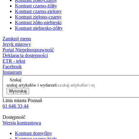
Kontrast żółto-czarny
Kontrast czarno-żółty
Kontrast czarno-zielony
Kontrast zielono-czarny
Kontrast żółto-niebieski
Kontrast niebiesko-żółty
Zamknij menu
Język migowy
Portal Niepełnosprawność
Deklaracja dostępności
ETR - tekst
Facebook
Instagram
Szukaj
szukaj artykułów i wydarzeń
Wyszukaj
Linia miasta Poznań
61 646 33 44
Dostępność
Wersja kontrastowa
Kontrast domyślny
Kontrast czarno-biały