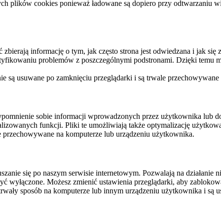
ych plików cookies ponieważ ładowane są dopiero przy odtwarzaniu wid
ierają informację o tym, jak często strona jest odwiedzana i jak się z 
ntyfikowaniu problemów z poszczególnymi podstronami. Dzięki temu mo
 nie są usuwane po zamknięciu przeglądarki i są trwale przechowywane
rzypomnienie sobie informacji wprowadzonych przez użytkownika lub 
nalizowanych funkcji. Pliki te umożliwiają także optymalizację użytko
ale przechowywane na komputerze lub urządzeniu użytkownika.
szanie się po naszym serwisie internetowym. Pozwalają na działanie ni
yć wyłączone. Możesz zmienić ustawienia przeglądarki, aby zablokować
trwały sposób na komputerze lub innym urządzeniu użytkownika i są u