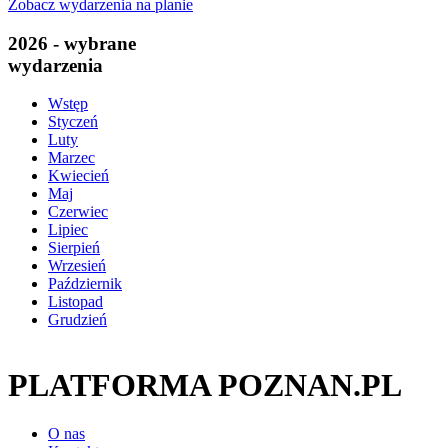
Zobacz wydarzenia na planie
2026 - wybrane
wydarzenia
Wstęp
Styczeń
Luty
Marzec
Kwiecień
Maj
Czerwiec
Lipiec
Sierpień
Wrzesień
Październik
Listopad
Grudzień
PLATFORMA POZNAN.PL
O nas