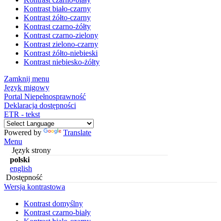
Kontrast biało-czarny
Kontrast żółto-czarny
Kontrast czarno-żółty
Kontrast czarno-zielony
Kontrast zielono-czarny
Kontrast żółto-niebieski
Kontrast niebiesko-żółty
Zamknij menu
Język migowy
Portal Niepełnosprawność
Deklaracja dostępności
ETR - tekst
Powered by
Translate
Menu
Język strony
polski
english
Dostępność
Wersja kontrastowa
Kontrast domyślny
Kontrast czarno-biały