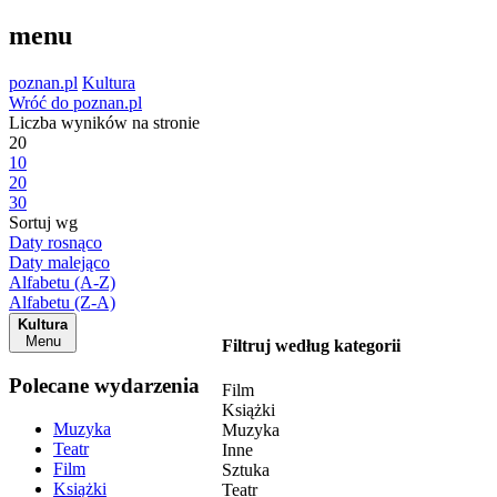
menu
poznan.pl
Kultura
Wróć do poznan.pl
Liczba wyników na stronie
20
10
20
30
Sortuj wg
Daty rosnąco
Daty malejąco
Alfabetu (A-Z)
Alfabetu (Z-A)
Kultura
Menu
Filtruj według kategorii
Polecane wydarzenia
Film
Książki
Muzyka
Muzyka
Teatr
Inne
Film
Sztuka
Książki
Teatr