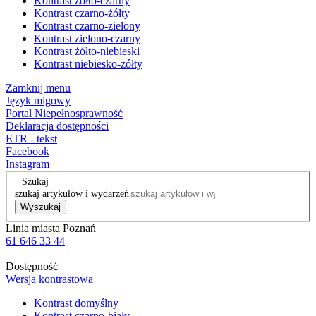
Kontrast żółto-czarny
Kontrast czarno-żółty
Kontrast czarno-zielony
Kontrast zielono-czarny
Kontrast żółto-niebieski
Kontrast niebiesko-żółty
Zamknij menu
Język migowy
Portal Niepełnosprawność
Deklaracja dostępności
ETR - tekst
Facebook
Instagram
Szukaj
szukaj artykułów i wydarzeń
Wyszukaj
Linia miasta Poznań
61 646 33 44
Dostępność
Wersja kontrastowa
Kontrast domyślny
Kontrast czarno-biały