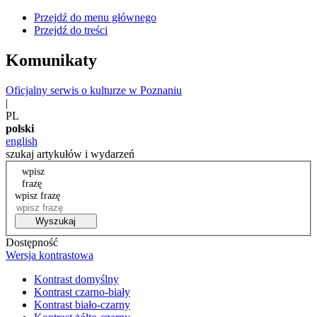
Przejdź do menu głównego
Przejdź do treści
Komunikaty
Oficjalny serwis o kulturze w Poznaniu
|
PL
polski
english
szukaj artykułów i wydarzeń
wpisz
frazę
wpisz frazę
Wyszukaj
Dostępność
Wersja kontrastowa
Kontrast domyślny
Kontrast czarno-biały
Kontrast biało-czarny