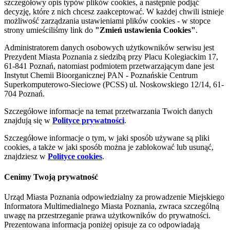
szczegółowy opis typów plików cookies, a następnie podjąć
decyzję, które z nich chcesz zaakceptować. W każdej chwili istnieje
możliwość zarządzania ustawieniami plików cookies - w stopce
strony umieściliśmy link do
"Zmień ustawienia Cookies"
.
Administratorem danych osobowych użytkowników serwisu jest
Prezydent Miasta Poznania z siedzibą przy Placu Kolegiackim 17,
61-841 Poznań, natomiast podmiotem przetwarzającym dane jest
Instytut Chemii Bioorganicznej PAN - Poznańskie Centrum
Superkomputerowo-Sieciowe (PCSS) ul. Noskowskiego 12/14, 61-
704 Poznań.
Szczegółowe informacje na temat przetwarzania Twoich danych
znajdują się w
Polityce prywatności
.
Szczegółowe informacje o tym, w jaki sposób używane są pliki
cookies, a także w jaki sposób można je zablokować lub usunąć,
znajdziesz w
Polityce cookies
.
Cenimy Twoją prywatność
Urząd Miasta Poznania odpowiedzialny za prowadzenie Miejskiego
Informatora Multimedialnego Miasta Poznania, zwraca szczególną
uwagę na przestrzeganie prawa użytkowników do prywatności.
Prezentowana informacja poniżej opisuje za co odpowiadają