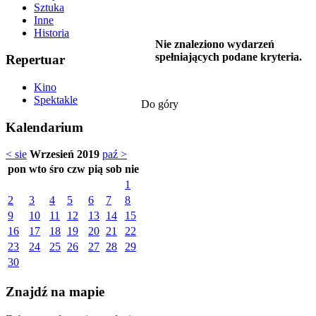
Sztuka
Inne
Historia
Nie znaleziono wydarzeń
spełniających podane kryteria.
Repertuar
Kino
Spektakle
Do góry
Kalendarium
< sie
Wrzesień 2019
paź >
pon
wto
śro
czw
pią
sob
nie
1
2
3
4
5
6
7
8
9
10
11
12
13
14
15
16
17
18
19
20
21
22
23
24
25
26
27
28
29
30
Znajdź na mapie