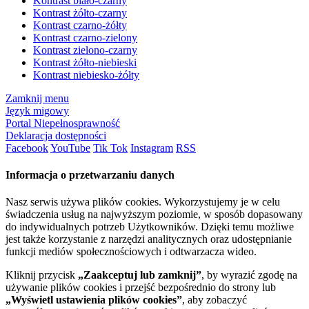
Kontrast biało-czarny
Kontrast żółto-czarny
Kontrast czarno-żółty
Kontrast czarno-zielony
Kontrast zielono-czarny
Kontrast żółto-niebieski
Kontrast niebiesko-żółty
Zamknij menu
Język migowy
Portal Niepełnosprawność
Deklaracja dostępności
Facebook
YouTube
Tik Tok
Instagram
RSS
Informacja o przetwarzaniu danych
Nasz serwis używa plików cookies. Wykorzystujemy je w celu
świadczenia usług na najwyższym poziomie, w sposób dopasowany
do indywidualnych potrzeb Użytkowników. Dzięki temu możliwe
jest także korzystanie z narzędzi analitycznych oraz udostępnianie
funkcji mediów społecznościowych i odtwarzacza wideo.
Kliknij przycisk
„Zaakceptuj lub zamknij”
, by wyrazić zgodę na
używanie plików cookies i przejść bezpośrednio do strony lub
„Wyświetl ustawienia plików cookies”
, aby zobaczyć