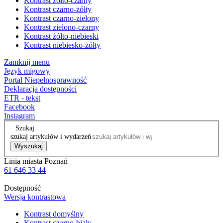
Kontrast żółto-czarny
Kontrast czarno-żółty
Kontrast czarno-zielony
Kontrast zielono-czarny
Kontrast żółto-niebieski
Kontrast niebiesko-żółty
Zamknij menu
Język migowy
Portal Niepełnosprawność
Deklaracja dostępności
ETR - tekst
Facebook
Instagram
Szukaj
szukaj artykułów i wydarzeń
Wyszukaj
Linia miasta Poznań
61 646 33 44
Dostępność
Wersja kontrastowa
Kontrast domyślny
Kontrast czarno-biały