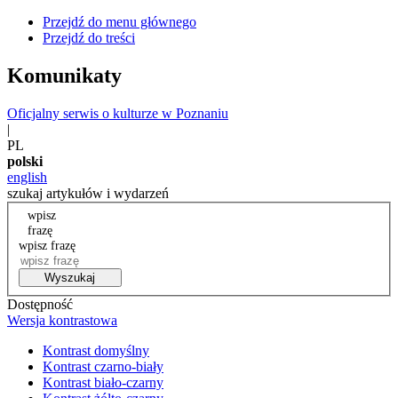
Przejdź do menu głównego
Przejdź do treści
Komunikaty
Oficjalny serwis o kulturze w Poznaniu
|
PL
polski
english
szukaj artykułów i wydarzeń
wpisz
frazę
wpisz frazę
Wyszukaj
Dostępność
Wersja kontrastowa
Kontrast domyślny
Kontrast czarno-biały
Kontrast biało-czarny