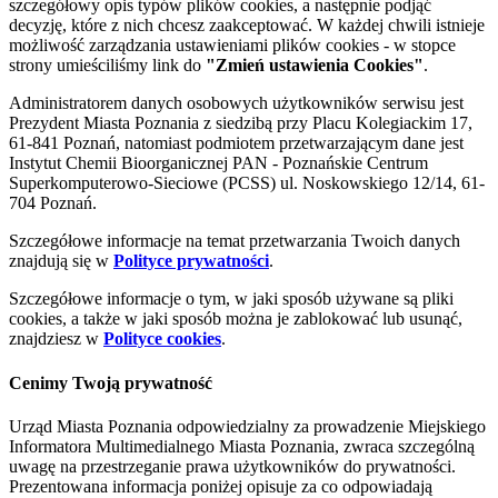
szczegółowy opis typów plików cookies, a następnie podjąć
decyzję, które z nich chcesz zaakceptować. W każdej chwili istnieje
możliwość zarządzania ustawieniami plików cookies - w stopce
strony umieściliśmy link do
"Zmień ustawienia Cookies"
.
Administratorem danych osobowych użytkowników serwisu jest
Prezydent Miasta Poznania z siedzibą przy Placu Kolegiackim 17,
61-841 Poznań, natomiast podmiotem przetwarzającym dane jest
Instytut Chemii Bioorganicznej PAN - Poznańskie Centrum
Superkomputerowo-Sieciowe (PCSS) ul. Noskowskiego 12/14, 61-
704 Poznań.
Szczegółowe informacje na temat przetwarzania Twoich danych
znajdują się w
Polityce prywatności
.
Szczegółowe informacje o tym, w jaki sposób używane są pliki
cookies, a także w jaki sposób można je zablokować lub usunąć,
znajdziesz w
Polityce cookies
.
Cenimy Twoją prywatność
Urząd Miasta Poznania odpowiedzialny za prowadzenie Miejskiego
Informatora Multimedialnego Miasta Poznania, zwraca szczególną
uwagę na przestrzeganie prawa użytkowników do prywatności.
Prezentowana informacja poniżej opisuje za co odpowiadają