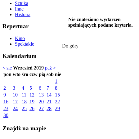
Sztuka
Inne
Historia
Nie znaleziono wydarzeń
spełniających podane kryteria.
Repertuar
Kino
Spektakle
Do góry
Kalendarium
< sie
Wrzesień 2019
paź >
pon
wto
śro
czw
pią
sob
nie
1
2
3
4
5
6
7
8
9
10
11
12
13
14
15
16
17
18
19
20
21
22
23
24
25
26
27
28
29
30
Znajdź na mapie