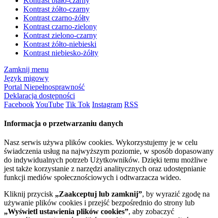
Kontrast biało-czarny
Kontrast żółto-czarny
Kontrast czarno-żółty
Kontrast czarno-zielony
Kontrast zielono-czarny
Kontrast żółto-niebieski
Kontrast niebiesko-żółty
Zamknij menu
Język migowy
Portal Niepełnosprawność
Deklaracja dostępności
Facebook
YouTube
Tik Tok
Instagram
RSS
Informacja o przetwarzaniu danych
Nasz serwis używa plików cookies. Wykorzystujemy je w celu
świadczenia usług na najwyższym poziomie, w sposób dopasowany
do indywidualnych potrzeb Użytkowników. Dzięki temu możliwe
jest także korzystanie z narzędzi analitycznych oraz udostępnianie
funkcji mediów społecznościowych i odtwarzacza wideo.
Kliknij przycisk
„Zaakceptuj lub zamknij”
, by wyrazić zgodę na
używanie plików cookies i przejść bezpośrednio do strony lub
„Wyświetl ustawienia plików cookies”
, aby zobaczyć