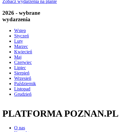
Zobacz wydarzenia na planie
2026 - wybrane
wydarzenia
Wstęp
Styczeń
Luty
Marzec
Kwiecień
Maj
Czerwiec
Lipiec
Sierpień
Wrzesień
Październik
Listopad
Grudzień
PLATFORMA POZNAN.PL
O nas