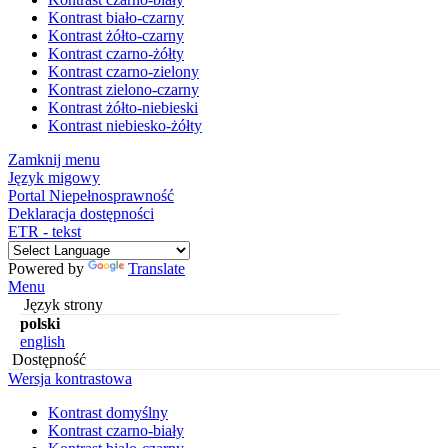
Kontrast biało-czarny
Kontrast żółto-czarny
Kontrast czarno-żółty
Kontrast czarno-zielony
Kontrast zielono-czarny
Kontrast żółto-niebieski
Kontrast niebiesko-żółty
Zamknij menu
Język migowy
Portal Niepełnosprawność
Deklaracja dostępności
ETR - tekst
Powered by
Translate
Menu
Język strony
polski
english
Dostępność
Wersja kontrastowa
Kontrast domyślny
Kontrast czarno-biały