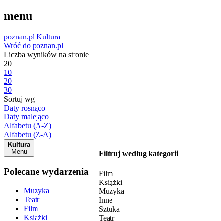
menu
poznan.pl
Kultura
Wróć do poznan.pl
Liczba wyników na stronie
20
10
20
30
Sortuj wg
Daty rosnąco
Daty malejąco
Alfabetu (A-Z)
Alfabetu (Z-A)
Kultura
Menu
Filtruj według kategorii
Polecane wydarzenia
Film
Książki
Muzyka
Muzyka
Teatr
Inne
Film
Sztuka
Książki
Teatr