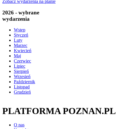
Zobacz wydarzenia na planie
2026 - wybrane
wydarzenia
Wstęp
Styczeń
Luty
Marzec
Kwiecień
Maj
Czerwiec
Lipiec
Sierpień
Wrzesień
Październik
Listopad
Grudzień
PLATFORMA POZNAN.PL
O nas