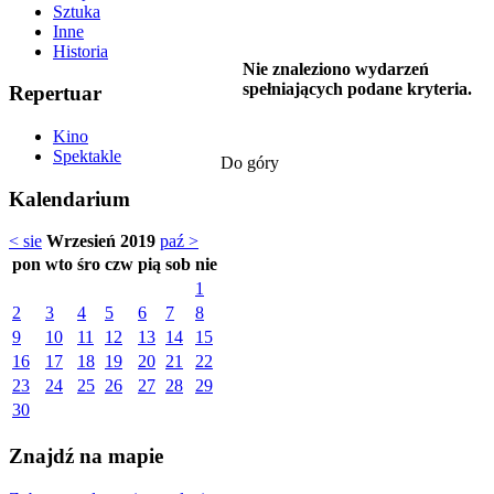
Sztuka
Inne
Historia
Nie znaleziono wydarzeń
spełniających podane kryteria.
Repertuar
Kino
Spektakle
Do góry
Kalendarium
< sie
Wrzesień 2019
paź >
pon
wto
śro
czw
pią
sob
nie
1
2
3
4
5
6
7
8
9
10
11
12
13
14
15
16
17
18
19
20
21
22
23
24
25
26
27
28
29
30
Znajdź na mapie