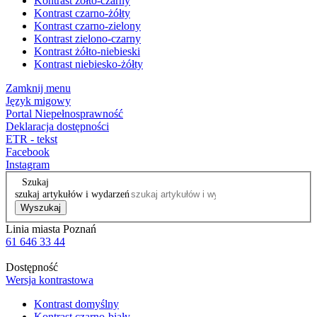
Kontrast żółto-czarny
Kontrast czarno-żółty
Kontrast czarno-zielony
Kontrast zielono-czarny
Kontrast żółto-niebieski
Kontrast niebiesko-żółty
Zamknij menu
Język migowy
Portal Niepełnosprawność
Deklaracja dostępności
ETR - tekst
Facebook
Instagram
Szukaj
szukaj artykułów i wydarzeń
Wyszukaj
Linia miasta Poznań
61 646 33 44
Dostępność
Wersja kontrastowa
Kontrast domyślny
Kontrast czarno-biały