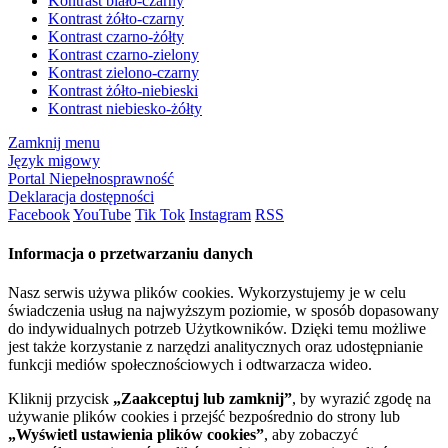
Kontrast biało-czarny
Kontrast żółto-czarny
Kontrast czarno-żółty
Kontrast czarno-zielony
Kontrast zielono-czarny
Kontrast żółto-niebieski
Kontrast niebiesko-żółty
Zamknij menu
Język migowy
Portal Niepełnosprawność
Deklaracja dostępności
Facebook
YouTube
Tik Tok
Instagram
RSS
Informacja o przetwarzaniu danych
Nasz serwis używa plików cookies. Wykorzystujemy je w celu
świadczenia usług na najwyższym poziomie, w sposób dopasowany
do indywidualnych potrzeb Użytkowników. Dzięki temu możliwe
jest także korzystanie z narzędzi analitycznych oraz udostępnianie
funkcji mediów społecznościowych i odtwarzacza wideo.
Kliknij przycisk
„Zaakceptuj lub zamknij”
, by wyrazić zgodę na
używanie plików cookies i przejść bezpośrednio do strony lub
„Wyświetl ustawienia plików cookies”
, aby zobaczyć