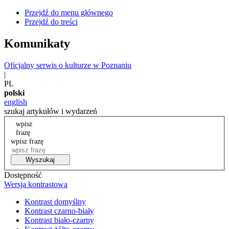
Przejdź do menu głównego
Przejdź do treści
Komunikaty
Oficjalny serwis o kulturze w Poznaniu
|
PL
polski
english
szukaj artykułów i wydarzeń
wpisz
frazę
wpisz frazę
Wyszukaj
Dostępność
Wersja kontrastowa
Kontrast domyślny
Kontrast czarno-biały
Kontrast biało-czarny