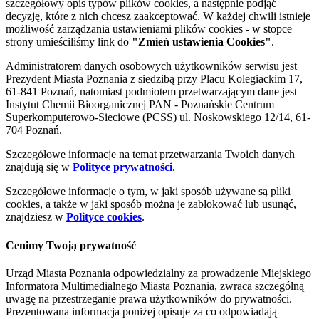
szczegółowy opis typów plików cookies, a następnie podjąć
decyzję, które z nich chcesz zaakceptować. W każdej chwili istnieje
możliwość zarządzania ustawieniami plików cookies - w stopce
strony umieściliśmy link do
"Zmień ustawienia Cookies"
.
Administratorem danych osobowych użytkowników serwisu jest
Prezydent Miasta Poznania z siedzibą przy Placu Kolegiackim 17,
61-841 Poznań, natomiast podmiotem przetwarzającym dane jest
Instytut Chemii Bioorganicznej PAN - Poznańskie Centrum
Superkomputerowo-Sieciowe (PCSS) ul. Noskowskiego 12/14, 61-
704 Poznań.
Szczegółowe informacje na temat przetwarzania Twoich danych
znajdują się w
Polityce prywatności
.
Szczegółowe informacje o tym, w jaki sposób używane są pliki
cookies, a także w jaki sposób można je zablokować lub usunąć,
znajdziesz w
Polityce cookies
.
Cenimy Twoją prywatność
Urząd Miasta Poznania odpowiedzialny za prowadzenie Miejskiego
Informatora Multimedialnego Miasta Poznania, zwraca szczególną
uwagę na przestrzeganie prawa użytkowników do prywatności.
Prezentowana informacja poniżej opisuje za co odpowiadają