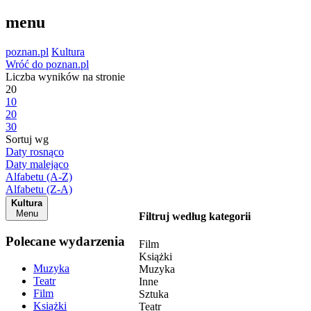
menu
poznan.pl
Kultura
Wróć do poznan.pl
Liczba wyników na stronie
20
10
20
30
Sortuj wg
Daty rosnąco
Daty malejąco
Alfabetu (A-Z)
Alfabetu (Z-A)
Kultura
Menu
Filtruj według kategorii
Polecane wydarzenia
Film
Książki
Muzyka
Muzyka
Teatr
Inne
Film
Sztuka
Książki
Teatr