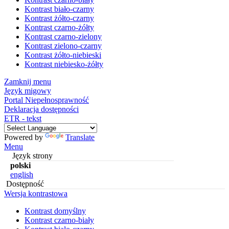
Kontrast biało-czarny
Kontrast żółto-czarny
Kontrast czarno-żółty
Kontrast czarno-zielony
Kontrast zielono-czarny
Kontrast żółto-niebieski
Kontrast niebiesko-żółty
Zamknij menu
Język migowy
Portal Niepełnosprawność
Deklaracja dostępności
ETR - tekst
Powered by
Translate
Menu
Język strony
polski
english
Dostępność
Wersja kontrastowa
Kontrast domyślny
Kontrast czarno-biały