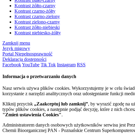
Kontrast biało-czarny
Kontrast żółto-czarny
Kontrast czarno-żółty
Kontrast czarno-zielony
Kontrast zielono-czarny
Kontrast żółto-niebieski
Kontrast niebiesko-żółty
Zamknij menu
Język migowy
Portal Niepełnosprawność
Deklaracja dostępności
Facebook
YouTube
Tik Tok
Instagram
RSS
Informacja o przetwarzaniu danych
Nasz serwis używa plików cookies. Wykorzystujemy je w celu świa
korzystanie z narzędzi analitycznych oraz udostępnianie funkcji me
Kliknij przycisk
„Zaakceptuj lub zamknij”
, by wyrazić zgodę na u
typów plików cookies, a następnie podjąć decyzję, które z nich chce
"Zmień ustawienia Cookies"
.
Administratorem danych osobowych użytkowników serwisu jest Prezyd
Chemii Bioorganicznej PAN - Poznańskie Centrum Superkomputerow