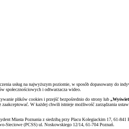
dczenia usług na najwyższym poziomie, w sposób dopasowany do indy
diów społecznościowych i odtwarzacza wideo.
żywanie plików cookies i przejść bezpośrednio do strony lub
„Wyświetl
sz zaakceptować. W każdej chwili istnieje możliwość zarządzania ustaw
ent Miasta Poznania z siedzibą przy Placu Kolegiackim 17, 61-841 P
o-Sieciowe (PCSS) ul. Noskowskiego 12/14, 61-704 Poznań.