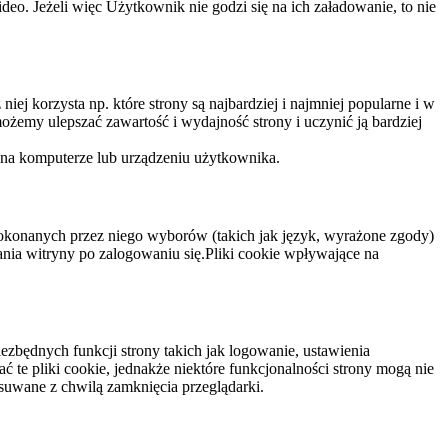
eo. Jeżeli więc Użytkownik nie godzi się na ich załadowanie, to nie
niej korzysta np. które strony są najbardziej i najmniej popularne i w
żemy ulepszać zawartość i wydajność strony i uczynić ją bardziej
 na komputerze lub urządzeniu użytkownika.
dokonanych przez niego wyborów (takich jak język, wyrażone zgody)
wania witryny po zalogowaniu się.Pliki cookie wpływające na
ezbędnych funkcji strony takich jak logowanie, ustawienia
 te pliki cookie, jednakże niektóre funkcjonalności strony mogą nie
suwane z chwilą zamknięcia przeglądarki.