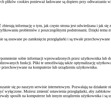
ych plików cookies ponieważ ładowane są dopiero przy odtwarzaniu wid
ierają informację o tym, jak często strona jest odwiedzana i jak się z 
ntyfikowaniu problemów z poszczególnymi podstronami. Dzięki temu mo
 nie są usuwane po zamknięciu przeglądarki i są trwale przechowywane
rzypomnienie sobie informacji wprowadzonych przez użytkownika lub 
nalizowanych funkcji. Pliki te umożliwiają także optymalizację użytko
ale przechowywane na komputerze lub urządzeniu użytkownika.
szanie się po naszym serwisie internetowym. Pozwalają na działanie ni
yć wyłączone. Możesz zmienić ustawienia przeglądarki, aby zablokować
trwały sposób na komputerze lub innym urządzeniu użytkownika i są u