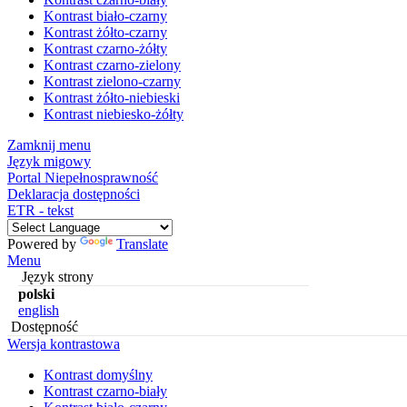
Kontrast biało-czarny
Kontrast żółto-czarny
Kontrast czarno-żółty
Kontrast czarno-zielony
Kontrast zielono-czarny
Kontrast żółto-niebieski
Kontrast niebiesko-żółty
Zamknij menu
Język migowy
Portal Niepełnosprawność
Deklaracja dostępności
ETR - tekst
Powered by
Translate
Menu
Język strony
polski
english
Dostępność
Wersja kontrastowa
Kontrast domyślny
Kontrast czarno-biały