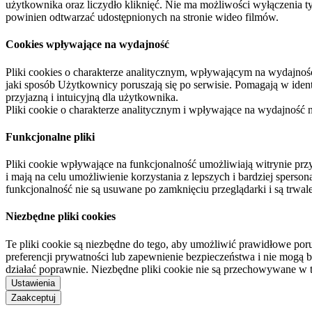
użytkownika oraz liczydło kliknięć. Nie ma możliwości wyłączenia t
powinien odtwarzać udostępnionych na stronie wideo filmów.
Cookies wpływające na wydajność
Pliki cookies o charakterze analitycznym, wpływającym na wydajność zb
jaki sposób Użytkownicy poruszają się po serwisie. Pomagają w ide
przyjazną i intuicyjną dla użytkownika.
Pliki cookie o charakterze analitycznym i wpływające na wydajność
Funkcjonalne pliki
Pliki cookie wpływające na funkcjonalność umożliwiają witrynie p
i mają na celu umożliwienie korzystania z lepszych i bardziej sperso
funkcjonalność nie są usuwane po zamknięciu przeglądarki i są trw
Niezbędne pliki cookies
Te pliki cookie są niezbędne do tego, aby umożliwić prawidłowe poru
preferencji prywatności lub zapewnienie bezpieczeństwa i nie mogą b
działać poprawnie. Niezbędne pliki cookie nie są przechowywane w 
Ustawienia
Zaakceptuj