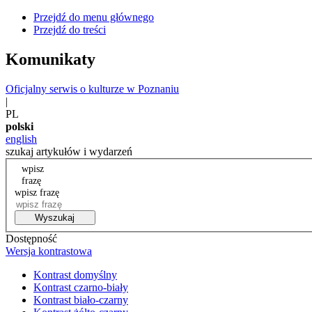
Przejdź do menu głównego
Przejdź do treści
Komunikaty
Oficjalny serwis o kulturze w Poznaniu
|
PL
polski
english
szukaj artykułów i wydarzeń
wpisz
frazę
wpisz frazę
Wyszukaj
Dostępność
Wersja kontrastowa
Kontrast domyślny
Kontrast czarno-biały
Kontrast biało-czarny