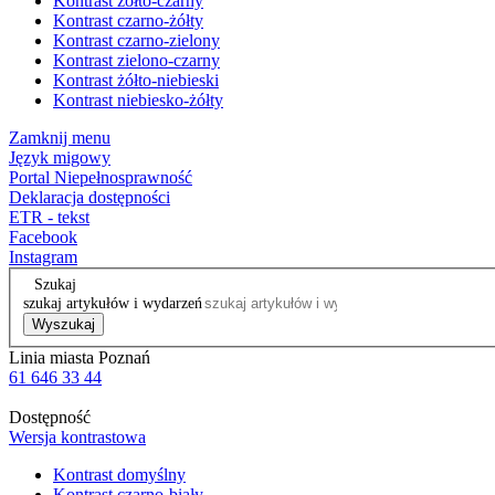
Kontrast żółto-czarny
Kontrast czarno-żółty
Kontrast czarno-zielony
Kontrast zielono-czarny
Kontrast żółto-niebieski
Kontrast niebiesko-żółty
Zamknij menu
Język migowy
Portal Niepełnosprawność
Deklaracja dostępności
ETR - tekst
Facebook
Instagram
Szukaj
szukaj artykułów i wydarzeń
Wyszukaj
Linia miasta Poznań
61 646 33 44
Dostępność
Wersja kontrastowa
Kontrast domyślny
Kontrast czarno-biały