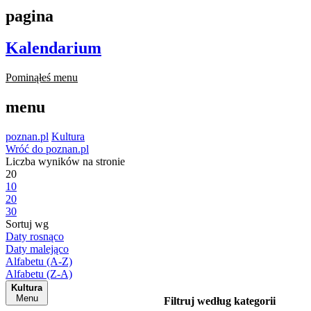
pagina
Kalendarium
Pominąłeś menu
menu
poznan.pl
Kultura
Wróć do poznan.pl
Liczba wyników na stronie
20
10
20
30
Sortuj wg
Daty rosnąco
Daty malejąco
Alfabetu (A-Z)
Alfabetu (Z-A)
Kultura
Menu
Filtruj według kategorii