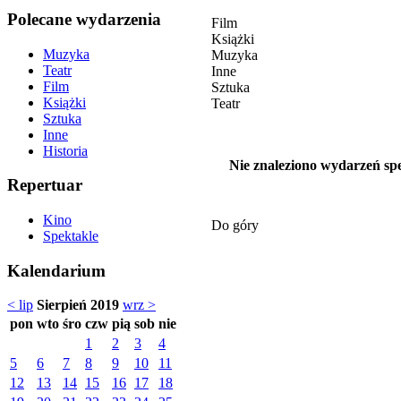
Polecane wydarzenia
Film
Książki
Muzyka
Muzyka
Teatr
Inne
Film
Sztuka
Książki
Teatr
Sztuka
Inne
Historia
Nie znaleziono wydarzeń spe
Repertuar
Kino
Do góry
Spektakle
Kalendarium
< lip
Sierpień 2019
wrz >
pon
wto
śro
czw
pią
sob
nie
1
2
3
4
5
6
7
8
9
10
11
12
13
14
15
16
17
18