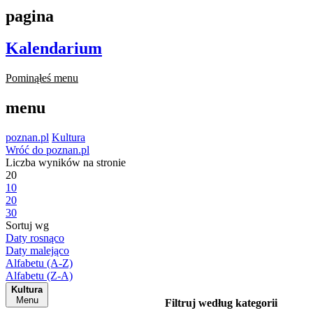
pagina
Kalendarium
Pominąłeś menu
menu
poznan.pl
Kultura
Wróć do poznan.pl
Liczba wyników na stronie
20
10
20
30
Sortuj wg
Daty rosnąco
Daty malejąco
Alfabetu (A-Z)
Alfabetu (Z-A)
Kultura
Menu
Filtruj według kategorii