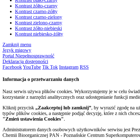
Kontrast biało-czarny
Kontrast żółto-czarny
Kontrast czarno-żółty
Kontrast czarno-zielony
Kontrast zielono-czarny
Kontrast żółto-niebieski
Kontrast niebiesko-żółty
Zamknij menu
Język migowy
Portal Niepełnosprawność
Deklaracja dostępności
Facebook
YouTube
Tik Tok
Instagram
RSS
Informacja o przetwarzaniu danych
Nasz serwis używa plików cookies. Wykorzystujemy je w celu świa
korzystanie z narzędzi analitycznych oraz udostępnianie funkcji me
Kliknij przycisk
„Zaakceptuj lub zamknij”
, by wyrazić zgodę na u
typów plików cookies, a następnie podjąć decyzję, które z nich chce
"Zmień ustawienia Cookies"
.
Administratorem danych osobowych użytkowników serwisu jest Prezyd
Chemii Bioorganicznej PAN - Poznańskie Centrum Superkomputerow