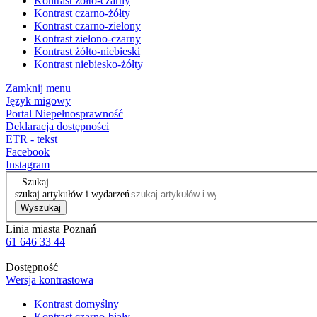
Kontrast żółto-czarny
Kontrast czarno-żółty
Kontrast czarno-zielony
Kontrast zielono-czarny
Kontrast żółto-niebieski
Kontrast niebiesko-żółty
Zamknij menu
Język migowy
Portal Niepełnosprawność
Deklaracja dostępności
ETR - tekst
Facebook
Instagram
Szukaj
szukaj artykułów i wydarzeń
Wyszukaj
Linia miasta Poznań
61 646 33 44
Dostępność
Wersja kontrastowa
Kontrast domyślny
Kontrast czarno-biały