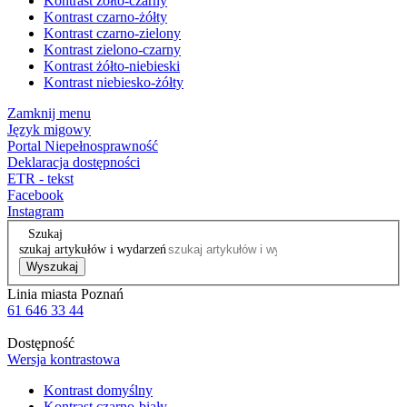
Kontrast żółto-czarny
Kontrast czarno-żółty
Kontrast czarno-zielony
Kontrast zielono-czarny
Kontrast żółto-niebieski
Kontrast niebiesko-żółty
Zamknij menu
Język migowy
Portal Niepełnosprawność
Deklaracja dostępności
ETR - tekst
Facebook
Instagram
Szukaj
szukaj artykułów i wydarzeń
Wyszukaj
Linia miasta Poznań
61 646 33 44
Dostępność
Wersja kontrastowa
Kontrast domyślny
Kontrast czarno-biały