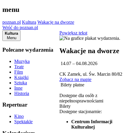
menu
poznan.pl
Kultura
Wakacje na dworze
Wróć do poznan.pl
Powiększ tekst
Kultura
Menu
Polecane wydarzenia
Wakacje na dworze
Muzyka
14.07 – 04.08.2026
Teatr
Film
CK Zamek, ul. Św. Marcin 80/82
Książki
Zobacz na mapie
Sztuka
Bilety płatne
Inne
Historia
Dostępne dla osób z
niepełnosprawnościami
Repertuar
Bilety
Dostępne stacjonarnie:
Kino
Centrum Informacji
Spektakle
Kulturalnej