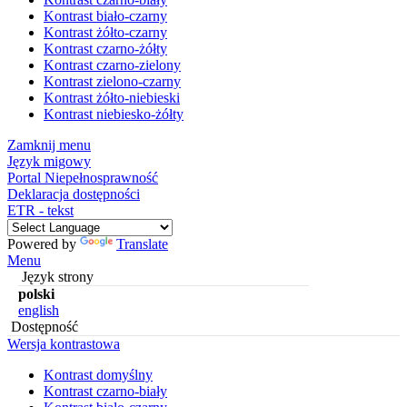
Kontrast biało-czarny
Kontrast żółto-czarny
Kontrast czarno-żółty
Kontrast czarno-zielony
Kontrast zielono-czarny
Kontrast żółto-niebieski
Kontrast niebiesko-żółty
Zamknij menu
Język migowy
Portal Niepełnosprawność
Deklaracja dostępności
ETR - tekst
Powered by
Translate
Menu
Język strony
polski
english
Dostępność
Wersja kontrastowa
Kontrast domyślny
Kontrast czarno-biały