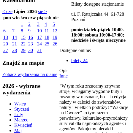
Kalendarium
Bilety dostępne stacjonarnie
< cze
Lipiec 2026
sie >
ul. F. Ratajczaka 44, 61-728
pon
wto
śro
czw
pią
sob
nie
Poznań
1
2
3
4
5
poniedziałek-piątek 10:00-
6
7
8
9
10
11
12
18:00; sobota 10:00-17:00;
13
14
15
16
17
18
19
niedziele i święta nieczynne
20
21
22
23
24
25
26
Dostępne online:
27
28
29
30
31
bilety 24
Znajdź na mapie
Opis
Zobacz wydarzenia na planie
Inne
2026 - wybrane
"W tym roku zrzucamy sztywne
stroje, wciągamy wygodne buty i
wydarzenia
ruszamy w nieznane, bo... ta edycja
należy w całości do zwierzaków,
Wstęp
natury i wielkich podróży! "Wakacje
Styczeń
na Dworze" to tym razem
Luty
prawdziwy, kulturalno-przyrodniczy
Marzec
survival dla najmłodszych agentek i
Kwiecień
agentów. Pakujemy plecaki i
Maj