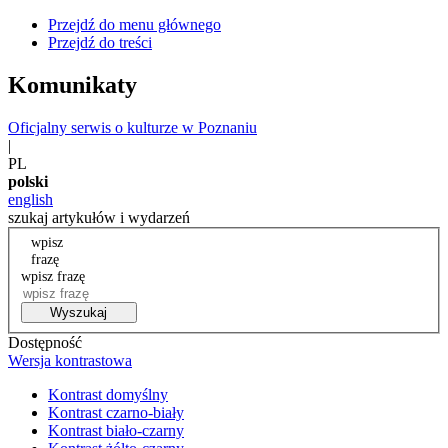
Przejdź do menu głównego
Przejdź do treści
Komunikaty
Oficjalny serwis o kulturze w Poznaniu
|
PL
polski
english
szukaj artykułów i wydarzeń
wpisz
frazę
wpisz frazę
Wyszukaj
Dostępność
Wersja kontrastowa
Kontrast domyślny
Kontrast czarno-biały
Kontrast biało-czarny