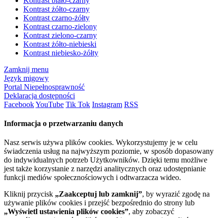
Kontrast biało-czarny
Kontrast żółto-czarny
Kontrast czarno-żółty
Kontrast czarno-zielony
Kontrast zielono-czarny
Kontrast żółto-niebieski
Kontrast niebiesko-żółty
Zamknij menu
Język migowy
Portal Niepełnosprawność
Deklaracja dostępności
Facebook
YouTube
Tik Tok
Instagram
RSS
Informacja o przetwarzaniu danych
Nasz serwis używa plików cookies. Wykorzystujemy je w celu
świadczenia usług na najwyższym poziomie, w sposób dopasowany
do indywidualnych potrzeb Użytkowników. Dzięki temu możliwe
jest także korzystanie z narzędzi analitycznych oraz udostępnianie
funkcji mediów społecznościowych i odtwarzacza wideo.
Kliknij przycisk
„Zaakceptuj lub zamknij”
, by wyrazić zgodę na
używanie plików cookies i przejść bezpośrednio do strony lub
„Wyświetl ustawienia plików cookies”
, aby zobaczyć