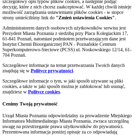
szczegółowy opis typów plików cookies, a następnie podjąć
decyzję, które z nich chcesz zaakceptować. W każdej chwili istnieje
możliwość zarządzania ustawieniami plików cookies - w stopce
strony umieściliśmy link do
"Zmień ustawienia Cookies"
.
Administratorem danych osobowych użytkowników serwisu jest
Prezydent Miasta Poznania z siedzibą przy Placu Kolegiackim 17,
61-841 Poznań, natomiast podmiotem przetwarzającym dane jest
Instytut Chemii Bioorganicznej PAN - Poznańskie Centrum
Superkomputerowo-Sieciowe (PCSS) ul. Noskowskiego 12/14, 61-
704 Poznań.
Szczegółowe informacje na temat przetwarzania Twoich danych
znajdują się w
Polityce prywatności
.
Szczegółowe informacje o tym, w jaki sposób używane są pliki
cookies, a także w jaki sposób można je zablokować lub usunąć,
znajdziesz w
Polityce cookies
.
Cenimy Twoją prywatność
Urząd Miasta Poznania odpowiedzialny za prowadzenie Miejskiego
Informatora Multimedialnego Miasta Poznania, zwraca szczególną
uwagę na przestrzeganie prawa użytkowników do prywatności.
Prezentowana informacja poniżej opisuje za co odpowiadają