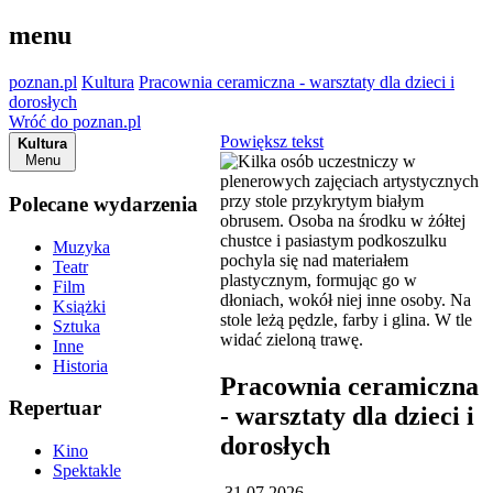
menu
poznan.pl
Kultura
Pracownia ceramiczna - warsztaty dla dzieci i
dorosłych
Wróć do poznan.pl
Powiększ tekst
Kultura
Menu
Polecane wydarzenia
Muzyka
Teatr
Film
Książki
Sztuka
Inne
Historia
Pracownia ceramiczna
Repertuar
- warsztaty dla dzieci i
dorosłych
Kino
Spektakle
31.07.2026