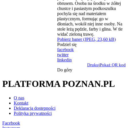
Pobierz baner (JPEG, 23,60 kB)
Podziel się
facebook
twitter
linkedin
Drukuj
Pokaż QR kod
Do góry
PLATFORMA POZNAN.PL
O nas
Kontakt
Deklaracja dostępności
Polityka prywatności
Facebook