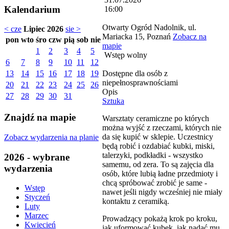
Kalendarium
16:00
Otwarty Ogród Nadolnik, ul.
< cze
Lipiec 2026
sie >
Mariacka 15, Poznań
Zobacz na
pon
wto
śro
czw
pią
sob
nie
mapie
1
2
3
4
5
Wstęp wolny
6
7
8
9
10
11
12
Dostępne dla osób z
13
14
15
16
17
18
19
niepełnosprawnościami
20
21
22
23
24
25
26
Opis
27
28
29
30
31
Sztuka
Znajdź na mapie
Warsztaty ceramiczne po których
można wyjść z rzeczami, których nie
da się kupić w sklepie. Uczestnicy
Zobacz wydarzenia na planie
będą robić i ozdabiać kubki, miski,
talerzyki, podkładki - wszystko
2026 - wybrane
samemu, od zera. To są zajęcia dla
wydarzenia
osób, które lubią ładne przedmioty i
chcą spróbować zrobić je same -
Wstęp
nawet jeśli nigdy wcześniej nie miały
Styczeń
kontaktu z ceramiką.
Luty
Marzec
Prowadzący pokażą krok po kroku,
Kwiecień
jak uformować kubek, jak nadać mu