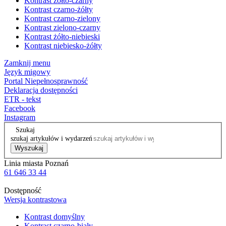
Kontrast żółto-czarny
Kontrast czarno-żółty
Kontrast czarno-zielony
Kontrast zielono-czarny
Kontrast żółto-niebieski
Kontrast niebiesko-żółty
Zamknij menu
Język migowy
Portal Niepełnosprawność
Deklaracja dostępności
ETR - tekst
Facebook
Instagram
Szukaj
szukaj artykułów i wydarzeń
Wyszukaj
Linia miasta Poznań
61 646 33 44
Dostępność
Wersja kontrastowa
Kontrast domyślny
Kontrast czarno-biały