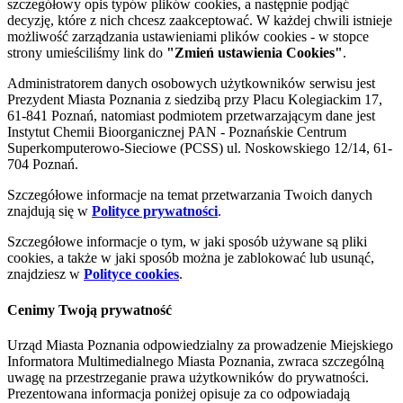
szczegółowy opis typów plików cookies, a następnie podjąć
decyzję, które z nich chcesz zaakceptować. W każdej chwili istnieje
możliwość zarządzania ustawieniami plików cookies - w stopce
strony umieściliśmy link do
"Zmień ustawienia Cookies"
.
Administratorem danych osobowych użytkowników serwisu jest
Prezydent Miasta Poznania z siedzibą przy Placu Kolegiackim 17,
61-841 Poznań, natomiast podmiotem przetwarzającym dane jest
Instytut Chemii Bioorganicznej PAN - Poznańskie Centrum
Superkomputerowo-Sieciowe (PCSS) ul. Noskowskiego 12/14, 61-
704 Poznań.
Szczegółowe informacje na temat przetwarzania Twoich danych
znajdują się w
Polityce prywatności
.
Szczegółowe informacje o tym, w jaki sposób używane są pliki
cookies, a także w jaki sposób można je zablokować lub usunąć,
znajdziesz w
Polityce cookies
.
Cenimy Twoją prywatność
Urząd Miasta Poznania odpowiedzialny za prowadzenie Miejskiego
Informatora Multimedialnego Miasta Poznania, zwraca szczególną
uwagę na przestrzeganie prawa użytkowników do prywatności.
Prezentowana informacja poniżej opisuje za co odpowiadają