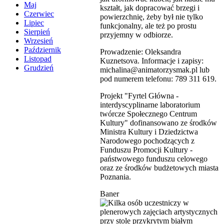
Maj
kształt, jak dopracować brzegi i
Czerwiec
powierzchnię, żeby był nie tylko
Lipiec
funkcjonalny, ale też po prostu
Sierpień
przyjemny w odbiorze.
Wrzesień
Październik
Prowadzenie: Oleksandra
Listopad
Kuznetsova. Informacje i zapisy:
Grudzień
michalina@animatorzysmak.pl lub
pod numerem telefonu: 789 311 619.
Projekt "Fyrtel Główna -
interdyscyplinarne laboratorium
twórcze Społecznego Centrum
Kultury" dofinansowano ze środków
Ministra Kultury i Dziedzictwa
Narodowego pochodzących z
Funduszu Promocji Kultury -
państwowego funduszu celowego
oraz ze środków budżetowych miasta
Poznania.
Baner