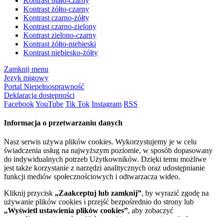
Kontrast biało-czarny
Kontrast żółto-czarny
Kontrast czarno-żółty
Kontrast czarno-zielony
Kontrast zielono-czarny
Kontrast żółto-niebieski
Kontrast niebiesko-żółty
Zamknij menu
Język migowy
Portal Niepełnosprawność
Deklaracja dostępności
Facebook
YouTube
Tik Tok
Instagram
RSS
Informacja o przetwarzaniu danych
Nasz serwis używa plików cookies. Wykorzystujemy je w celu
świadczenia usług na najwyższym poziomie, w sposób dopasowany
do indywidualnych potrzeb Użytkowników. Dzięki temu możliwe
jest także korzystanie z narzędzi analitycznych oraz udostępnianie
funkcji mediów społecznościowych i odtwarzacza wideo.
Kliknij przycisk
„Zaakceptuj lub zamknij”
, by wyrazić zgodę na
używanie plików cookies i przejść bezpośrednio do strony lub
„Wyświetl ustawienia plików cookies”
, aby zobaczyć