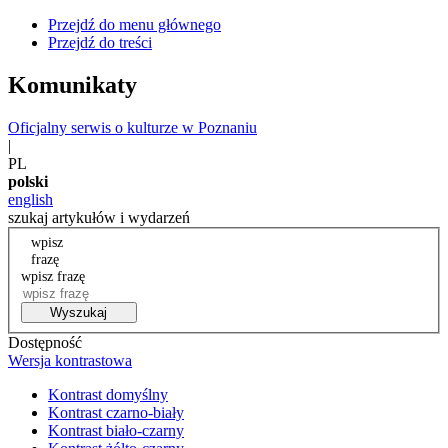
Przejdź do menu głównego
Przejdź do treści
Komunikaty
Oficjalny serwis o kulturze w Poznaniu
|
PL
polski
english
szukaj artykułów i wydarzeń
wpisz
frazę
wpisz frazę
Wyszukaj
Dostępność
Wersja kontrastowa
Kontrast domyślny
Kontrast czarno-biały
Kontrast biało-czarny