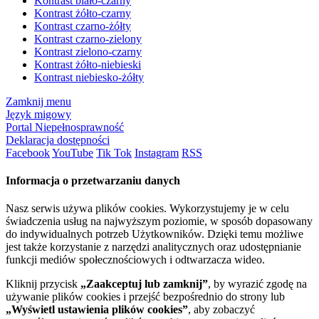
Kontrast biało-czarny
Kontrast żółto-czarny
Kontrast czarno-żółty
Kontrast czarno-zielony
Kontrast zielono-czarny
Kontrast żółto-niebieski
Kontrast niebiesko-żółty
Zamknij menu
Język migowy
Portal Niepełnosprawność
Deklaracja dostępności
Facebook
YouTube
Tik Tok
Instagram
RSS
Informacja o przetwarzaniu danych
Nasz serwis używa plików cookies. Wykorzystujemy je w celu
świadczenia usług na najwyższym poziomie, w sposób dopasowany
do indywidualnych potrzeb Użytkowników. Dzięki temu możliwe
jest także korzystanie z narzędzi analitycznych oraz udostępnianie
funkcji mediów społecznościowych i odtwarzacza wideo.
Kliknij przycisk
„Zaakceptuj lub zamknij”
, by wyrazić zgodę na
używanie plików cookies i przejść bezpośrednio do strony lub
„Wyświetl ustawienia plików cookies”
, aby zobaczyć