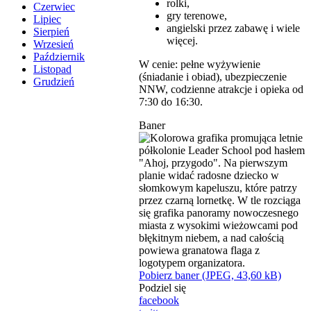
rolki,
Czerwiec
gry terenowe,
Lipiec
angielski przez zabawę i wiele
Sierpień
więcej.
Wrzesień
Październik
W cenie: pełne wyżywienie
Listopad
(śniadanie i obiad), ubezpieczenie
Grudzień
NNW, codzienne atrakcje i opieka od
7:30 do 16:30.
Baner
Pobierz baner (JPEG, 43,60 kB)
Podziel się
facebook