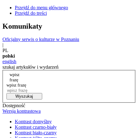
Przejdź do menu głównego
Przejdź do treści
Komunikaty
Oficjalny serwis o kulturze w Poznaniu
|
PL
polski
english
szukaj artykułów i wydarzeń
wpisz
frazę
wpisz frazę
Wyszukaj
Dostępność
Wersja kontrastowa
Kontrast domyślny
Kontrast czarno-biały
Kontrast biało-czarny