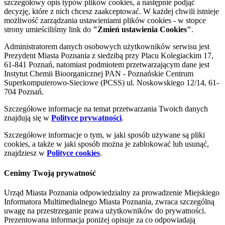
szczegółowy opis typów plików cookies, a następnie podjąć
decyzję, które z nich chcesz zaakceptować. W każdej chwili istnieje
możliwość zarządzania ustawieniami plików cookies - w stopce
strony umieściliśmy link do
"Zmień ustawienia Cookies"
.
Administratorem danych osobowych użytkowników serwisu jest
Prezydent Miasta Poznania z siedzibą przy Placu Kolegiackim 17,
61-841 Poznań, natomiast podmiotem przetwarzającym dane jest
Instytut Chemii Bioorganicznej PAN - Poznańskie Centrum
Superkomputerowo-Sieciowe (PCSS) ul. Noskowskiego 12/14, 61-
704 Poznań.
Szczegółowe informacje na temat przetwarzania Twoich danych
znajdują się w
Polityce prywatności
.
Szczegółowe informacje o tym, w jaki sposób używane są pliki
cookies, a także w jaki sposób można je zablokować lub usunąć,
znajdziesz w
Polityce cookies
.
Cenimy Twoją prywatność
Urząd Miasta Poznania odpowiedzialny za prowadzenie Miejskiego
Informatora Multimedialnego Miasta Poznania, zwraca szczególną
uwagę na przestrzeganie prawa użytkowników do prywatności.
Prezentowana informacja poniżej opisuje za co odpowiadają