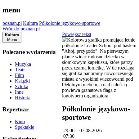
menu
poznan.pl
Kultura
Półkolonie językowo-sportowe
Wróć do poznan.pl
Powiększ tekst
Kultura
Menu
Polecane wydarzenia
Muzyka
Teatr
Film
Książki
Sztuka
Inne
Historia
Półkolonie językowo-
Repertuar
sportowe
Kino
Spektakle
29.06 – 07.08.2026
07:30