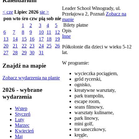
Kalendarium
Leader School Winogrady, ul.
< cze
Lipiec 2026
sie >
Przełajowa 2, Poznań
Zobacz na
pon
wto
śro
czw
pią
sob
nie
mapie
Bilety płatne
1
2
3
4
5
Opis
6
7
8
9
10
11
12
Inne
13
14
15
16
17
18
19
20
21
22
23
24
25
26
Półkolonie dla dzieci w wieku 5-12
lat.
27
28
29
30
31
W programie:
Znajdź na mapie
wycieczka pociągiem,
Zobacz wydarzenia na planie
gród rycerski,
ognisko,
2026 - wybrane
kreatywne warsztaty,
park trampolin,
wydarzenia
escape room,
seans filmowy,
Wstęp
warsztaty kulinarne,
Styczeń
park linowy,
Luty
mini golf,
Marzec
tor saneczkowy,
Kwiecień
kręgle,
Maj