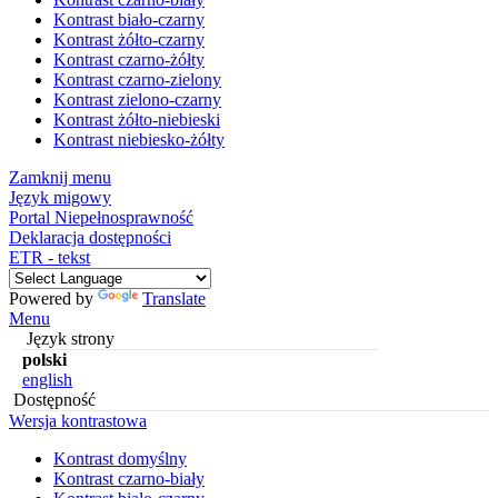
Kontrast biało-czarny
Kontrast żółto-czarny
Kontrast czarno-żółty
Kontrast czarno-zielony
Kontrast zielono-czarny
Kontrast żółto-niebieski
Kontrast niebiesko-żółty
Zamknij menu
Język migowy
Portal Niepełnosprawność
Deklaracja dostępności
ETR - tekst
Powered by
Translate
Menu
Język strony
polski
english
Dostępność
Wersja kontrastowa
Kontrast domyślny
Kontrast czarno-biały