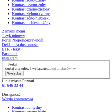
Kontrast żółto-czarny
Kontrast czarno-żółty
Kontrast czarno-zielony
Kontrast zielono-czarny
Kontrast żółto-niebieski
Kontrast niebiesko-żółty
Zamknij menu
Język migowy
Portal Niepełnosprawność
Deklaracja dostępności
ETR - tekst
Facebook
Instagram
Szukaj
szukaj artykułów i wydarzeń
Wyszukaj
Linia miasta Poznań
61 646 33 44
Dostępność
Wersja kontrastowa
Kontrast domyślny
Kontrast czarno-biały