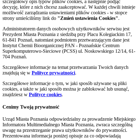
szczegółowy opis typów plików cookies, a następnie podjąć
decyzję, które z nich chcesz zaakceptować. W każdej chwili istnieje
możliwość zarządzania ustawieniami plików cookies - w stopce
strony umieściliśmy link do
"Zmień ustawienia Cookies"
.
Administratorem danych osobowych użytkowników serwisu jest
Prezydent Miasta Poznania z siedzibą przy Placu Kolegiackim 17,
61-841 Poznań, natomiast podmiotem przetwarzającym dane jest
Instytut Chemii Bioorganicznej PAN - Poznańskie Centrum
Superkomputerowo-Sieciowe (PCSS) ul. Noskowskiego 12/14, 61-
704 Poznań.
Szczegółowe informacje na temat przetwarzania Twoich danych
znajdują się w
Polityce prywatności
.
Szczegółowe informacje o tym, w jaki sposób używane są pliki
cookies, a także w jaki sposób można je zablokować lub usunąć,
znajdziesz w
Polityce cookies
.
Cenimy Twoją prywatność
Urząd Miasta Poznania odpowiedzialny za prowadzenie Miejskiego
Informatora Multimedialnego Miasta Poznania, zwraca szczególną
uwagę na przestrzeganie prawa użytkowników do prywatności.
Prezentowana informacja poniżej opisuje za co odpowiadają