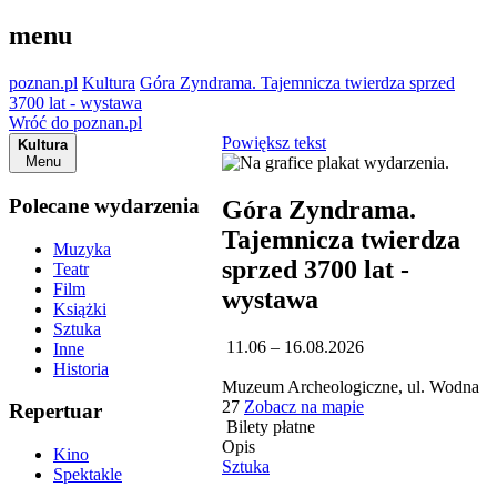
menu
poznan.pl
Kultura
Góra Zyndrama. Tajemnicza twierdza sprzed
3700 lat - wystawa
Wróć do poznan.pl
Powiększ tekst
Kultura
Menu
Polecane wydarzenia
Góra Zyndrama.
Tajemnicza twierdza
Muzyka
sprzed 3700 lat -
Teatr
Film
wystawa
Książki
Sztuka
11.06 – 16.08.2026
Inne
Historia
Muzeum Archeologiczne, ul. Wodna
27
Zobacz na mapie
Repertuar
Bilety płatne
Opis
Kino
Sztuka
Spektakle