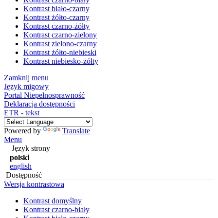
Kontrast biało-czarny
Kontrast żółto-czarny
Kontrast czarno-żółty
Kontrast czarno-zielony
Kontrast zielono-czarny
Kontrast żółto-niebieski
Kontrast niebiesko-żółty
Zamknij menu
Język migowy
Portal Niepełnosprawność
Deklaracja dostępności
ETR - tekst
Powered by
Translate
Menu
Język strony
polski
english
Dostępność
Wersja kontrastowa
Kontrast domyślny
Kontrast czarno-biały