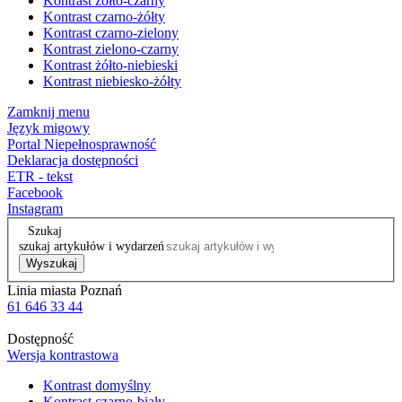
Kontrast żółto-czarny
Kontrast czarno-żółty
Kontrast czarno-zielony
Kontrast zielono-czarny
Kontrast żółto-niebieski
Kontrast niebiesko-żółty
Zamknij menu
Język migowy
Portal Niepełnosprawność
Deklaracja dostępności
ETR - tekst
Facebook
Instagram
Szukaj
szukaj artykułów i wydarzeń
Wyszukaj
Linia miasta Poznań
61 646 33 44
Dostępność
Wersja kontrastowa
Kontrast domyślny
Kontrast czarno-biały