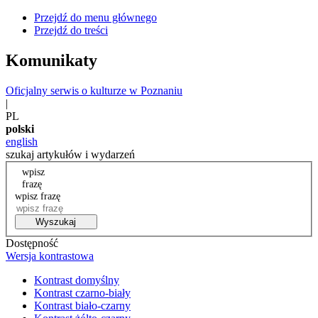
Przejdź do menu głównego
Przejdź do treści
Komunikaty
Oficjalny serwis o kulturze w Poznaniu
|
PL
polski
english
szukaj artykułów i wydarzeń
wpisz
frazę
wpisz frazę
Wyszukaj
Dostępność
Wersja kontrastowa
Kontrast domyślny
Kontrast czarno-biały
Kontrast biało-czarny