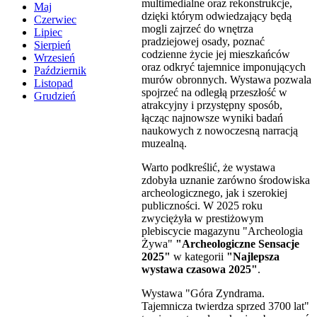
multimedialne oraz rekonstrukcje,
Maj
dzięki którym odwiedzający będą
Czerwiec
mogli zajrzeć do wnętrza
Lipiec
pradziejowej osady, poznać
Sierpień
codzienne życie jej mieszkańców
Wrzesień
oraz odkryć tajemnice imponujących
Październik
murów obronnych. Wystawa pozwala
Listopad
spojrzeć na odległą przeszłość w
Grudzień
atrakcyjny i przystępny sposób,
łącząc najnowsze wyniki badań
naukowych z nowoczesną narracją
muzealną.
Warto podkreślić, że wystawa
zdobyła uznanie zarówno środowiska
archeologicznego, jak i szerokiej
publiczności. W 2025 roku
zwyciężyła w prestiżowym
plebiscycie magazynu "Archeologia
Żywa"
"Archeologiczne Sensacje
2025"
w kategorii
"Najlepsza
wystawa czasowa 2025"
.
Wystawa "Góra Zyndrama.
Tajemnicza twierdza sprzed 3700 lat"