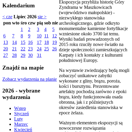
Ekspozycja przybliża historię Góry
Kalendarium
Zyndrama w Maszkowicach
(województwo małopolskie) -
< cze
Lipiec 2026
sie >
niezwykłego stanowiska
pon
wto
śro
czw
pią
sob
nie
archeologicznego, gdzie odkryto
monumentalne kamienne fortyfikacje
1
2
3
4
5
wzniesione około 3700 lat temu.
6
7
8
9
10
11
12
Wyniki badań prowadzonych od
13
14
15
16
17
18
19
2015 roku rzuciły nowe światło na
20
21
22
23
24
25
26
dzieje społeczności zamieszkujących
Karpaty i ich kontakty z kulturami
27
28
29
30
31
południowej Europy.
Znajdź na mapie
Na wystawie zwiedzający będą mogli
zobaczyć unikatowe zabytki
Zobacz wydarzenia na planie
wykonane z gliny, brązu, poroża,
kości i bursztynu. Prezentowane
2026 - wybrane
artefakty pochodzą zarówno z epoki
wydarzenia
brązu, kiedy funkcjonowała osada
obronna, jak i z późniejszych
okresów zasiedlenia stanowiska w
Wstęp
epoce żelaza.
Styczeń
Luty
Ważnym elementem ekspozycji są
Marzec
nowoczesne rozwiązania
Kwiecień