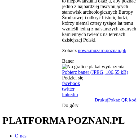
to niepowtarzalna okazja, aby poznać
jedno z najbardziej fascynujących
stanowisk archeologicznych Europy
Środkowej i odkryć historię ludzi,
którzy niemal cztery tysiące lat temu
wznieśli jedną z najstarszych znanych
kamiennych twierdz na terenach
dzisiejszej Polski.
Zobacz
nowa.muzarp.poznan.pl/
Baner
Pobierz baner (JPEG, 106,55 kB)
Podziel się
facebook
twitter
linkedin
Drukuj
Pokaż QR kod
Do góry
PLATFORMA POZNAN.PL
O nas