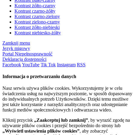
Kontrast biało-czarny
Kontrast żółto-czarny
Kontrast czarno-żółty
Kontrast czarno-zielony
Kontrast zielono-czarny
Kontrast żółto-niebieski
Kontrast niebiesko-żółty
Zamknij menu
Język migowy
Portal Niepełnosprawność
Deklaracja dostępności
Facebook
YouTube
Tik Tok
Instagram
RSS
Informacja o przetwarzaniu danych
Nasz serwis używa plików cookies. Wykorzystujemy je w celu
świadczenia usług na najwyższym poziomie, w sposób dopasowany
do indywidualnych potrzeb Użytkowników. Dzięki temu możliwe
jest także korzystanie z narzędzi analitycznych oraz udostępnianie
funkcji mediów społecznościowych i odtwarzacza wideo.
Kliknij przycisk
„Zaakceptuj lub zamknij”
, by wyrazić zgodę na
używanie plików cookies i przejść bezpośrednio do strony lub
„Wyświetl ustawienia plików cookies”
, aby zobaczyć