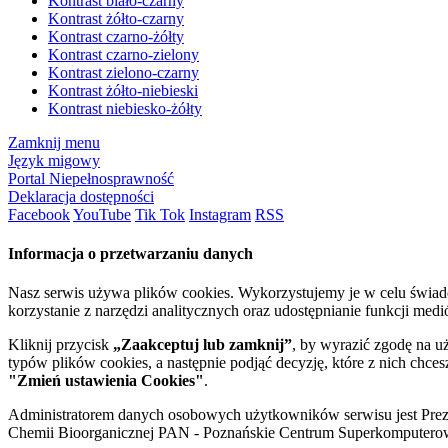
Kontrast biało-czarny
Kontrast żółto-czarny
Kontrast czarno-żółty
Kontrast czarno-zielony
Kontrast zielono-czarny
Kontrast żółto-niebieski
Kontrast niebiesko-żółty
Zamknij menu
Język migowy
Portal Niepełnosprawność
Deklaracja dostępności
Facebook
YouTube
Tik Tok
Instagram
RSS
Informacja o przetwarzaniu danych
Nasz serwis używa plików cookies. Wykorzystujemy je w celu świa
korzystanie z narzędzi analitycznych oraz udostępnianie funkcji me
Kliknij przycisk
„Zaakceptuj lub zamknij”
, by wyrazić zgodę na u
typów plików cookies, a następnie podjąć decyzję, które z nich chce
"Zmień ustawienia Cookies"
.
Administratorem danych osobowych użytkowników serwisu jest Prezyd
Chemii Bioorganicznej PAN - Poznańskie Centrum Superkomputerow