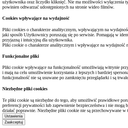
użytkownika oraz liczydło kliknięć. Nie ma możliwości wyłączenia t
powinien odtwarzać udostępnionych na stronie wideo filmów.
Cookies wpływające na wydajność
Pliki cookies o charakterze analitycznym, wpływającym na wydajność zb
jaki sposób Użytkownicy poruszają się po serwisie. Pomagają w ide
przyjazną i intuicyjną dla użytkownika.
Pliki cookie o charakterze analitycznym i wpływające na wydajność
Funkcjonalne pliki
Pliki cookie wpływające na funkcjonalność umożliwiają witrynie p
i mają na celu umożliwienie korzystania z lepszych i bardziej sperso
funkcjonalność nie są usuwane po zamknięciu przeglądarki i są trw
Niezbędne pliki cookies
Te pliki cookie są niezbędne do tego, aby umożliwić prawidłowe poru
preferencji prywatności lub zapewnienie bezpieczeństwa i nie mogą b
działać poprawnie. Niezbędne pliki cookie nie są przechowywane w 
Ustawienia
Zaakceptuj