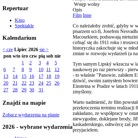
Wstęp wolny
Repertuar
Opis
Film
Inne
Kino
Co należałoby zrobić, gdyby w w
Spektakle
pisarzem sci-fi, Josefem Nesvad
Macourkiem, podsuwają nietuzinko
Kalendarium
cofnąć się do 1911 roku i trosz
historyczka zakochuje się w mło
< cze
Lipiec 2026
sie >
zmian w rozwoju wydarzeń (a nawet
pon
wto
śro
czw
pią
sob
nie
1
2
3
4
5
Tym samym Lipský wkracza w lata 
naukowej po raz pierwszy - pierw
6
7
8
9
10
11
12
- to właśnie "Panowie, zabiłem Ei
13
14
15
16
17
18
19
dziwić, swoim zamysłem bowiem w
20
21
22
23
24
25
26
Einsteina w Pradze w latach 1911
27
28
29
30
31
zmyślony.
Warto nadmienić, że film powstał
Znajdź na mapie
przekroczenia terminu realizacji
zakładano, ze współpracy w ostat
Zobacz wydarzenia na planie
niewygodne, doklejane brody, Ji
kaskaderskiego, odtwórcę zaś pos
2026 - wybrane wydarzenia
przyjacielem.