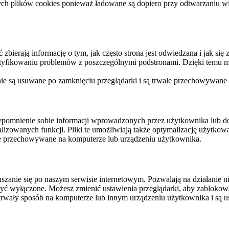
ych plików cookies ponieważ ładowane są dopiero przy odtwarzaniu wid
ierają informację o tym, jak często strona jest odwiedzana i jak się z 
ntyfikowaniu problemów z poszczególnymi podstronami. Dzięki temu mo
 nie są usuwane po zamknięciu przeglądarki i są trwale przechowywane
rzypomnienie sobie informacji wprowadzonych przez użytkownika lub 
nalizowanych funkcji. Pliki te umożliwiają także optymalizację użytko
ale przechowywane na komputerze lub urządzeniu użytkownika.
szanie się po naszym serwisie internetowym. Pozwalają na działanie ni
yć wyłączone. Możesz zmienić ustawienia przeglądarki, aby zablokować
trwały sposób na komputerze lub innym urządzeniu użytkownika i są u