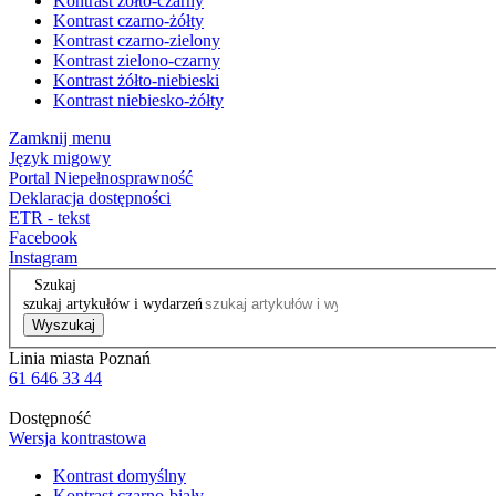
Kontrast żółto-czarny
Kontrast czarno-żółty
Kontrast czarno-zielony
Kontrast zielono-czarny
Kontrast żółto-niebieski
Kontrast niebiesko-żółty
Zamknij menu
Język migowy
Portal Niepełnosprawność
Deklaracja dostępności
ETR - tekst
Facebook
Instagram
Szukaj
szukaj artykułów i wydarzeń
Wyszukaj
Linia miasta Poznań
61 646 33 44
Dostępność
Wersja kontrastowa
Kontrast domyślny
Kontrast czarno-biały