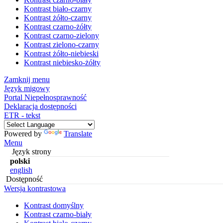
Kontrast biało-czarny
Kontrast żółto-czarny
Kontrast czarno-żółty
Kontrast czarno-zielony
Kontrast zielono-czarny
Kontrast żółto-niebieski
Kontrast niebiesko-żółty
Zamknij menu
Język migowy
Portal Niepełnosprawność
Deklaracja dostępności
ETR - tekst
Powered by
Translate
Menu
Język strony
polski
english
Dostępność
Wersja kontrastowa
Kontrast domyślny
Kontrast czarno-biały