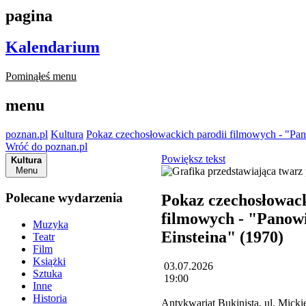
pagina
Kalendarium
Pominąłeś menu
menu
poznan.pl
Kultura
Pokaz czechosłowackich parodii filmowych - "Pan
Wróć do poznan.pl
Powiększ tekst
Kultura
Menu
Polecane wydarzenia
Pokaz czechosłowack
filmowych - "Panowi
Muzyka
Einsteina" (1970)
Teatr
Film
Książki
03.07.2026
Sztuka
19:00
Inne
Historia
Antykwariat Bukinista, ul. Mick