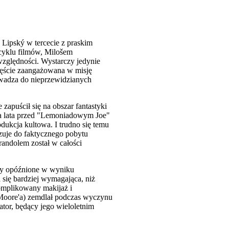
Lipský w tercecie z praskim
 cyklu filmów, Milošem
względności. Wystarczy jedynie
zęście zaangażowana w misję
owadza do nieprzewidzianych
apuścił się na obszar fantastyki
dwa lata przed "Lemoniadowym Joe"
rodukcja kultowa. I trudno się temu
zuje do faktycznego pobytu
randolem został w całości
ały opóźnione w wyniku
 się bardziej wymagająca, niż
komplikowany makijaż i
 Moore'a) zemdlał podczas wyczynu
ator, będący jego wieloletnim