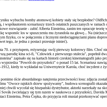
yniku wybuchu bomby atomowej kobiety stały się bezpłodne? Oldřich 
bą, i współautorem scenariuszy trzech ostatnich puszczanych w ramach
we rozwiązanie - zabić Alberta Einsteina, zanim ten opracuje teorię 
eczkę wspomóc los w spuszczeniu mu żyrandola na głowę... Na (nie)szc
dym fizyku, co w połączeniu z licznymi niedociągnięciami planu dopr
 tego, że jedna z postaci przestaje istnieć).
70. z przytupem, reżyserując swój pierwszy kolorowy film. Choć nie z
szą parodię kina sci-fi, "Człowiek z pierwszego stulecia", popełnił 
nsteina" zapisało się na kartach historii czeskiej kinematografii jako p
yprzedza "Powrót do przyszłości" o ponad 15 lat. Scenariusz nawią
-1912, kiedy to wykładał na Uniwersytecie Karola, choć incydent z ży
 pomimo iście absurdalnego natężenia przeciwności losu: zdjęcia zost
 filmu "Owoce rajskich drzew spożywamy", budowa scenografii okazała
niej chwili wycofał się hiszpański dystrybutor, aktorki narzekały na s
ří Sovák (wcielający się tym razem w naukowca z przyszłości, Davida
taci Einsteina, Petra Čepka, do przyjęcia roli musiał przekonywać oper