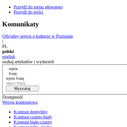
Przejdź do menu głównego
Przejdź do treści
Komunikaty
Oficjalny serwis o kulturze w Poznaniu
|
PL
polski
english
szukaj artykułów i wydarzeń
wpisz
frazę
wpisz frazę
Wyszukaj
Dostępność
Wersja kontrastowa
Kontrast domyślny
Kontrast czarno-biały
Kontrast biało-czarny