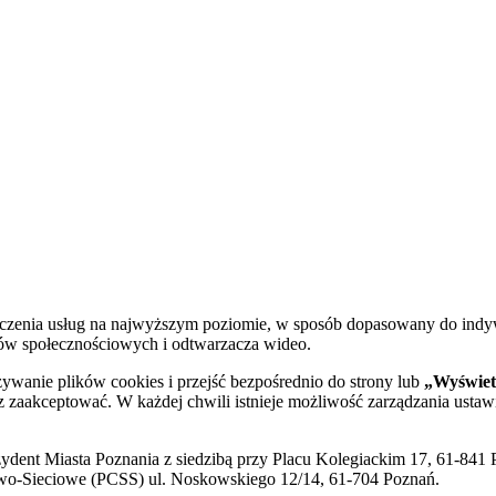
dczenia usług na najwyższym poziomie, w sposób dopasowany do indy
diów społecznościowych i odtwarzacza wideo.
żywanie plików cookies i przejść bezpośrednio do strony lub
„Wyświetl
sz zaakceptować. W każdej chwili istnieje możliwość zarządzania ustaw
ent Miasta Poznania z siedzibą przy Placu Kolegiackim 17, 61-841 P
o-Sieciowe (PCSS) ul. Noskowskiego 12/14, 61-704 Poznań.