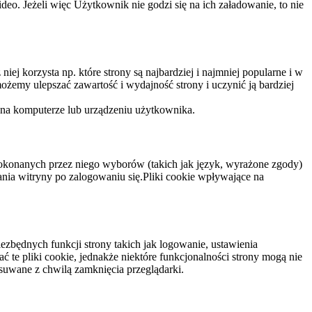
eo. Jeżeli więc Użytkownik nie godzi się na ich załadowanie, to nie
niej korzysta np. które strony są najbardziej i najmniej popularne i w
żemy ulepszać zawartość i wydajność strony i uczynić ją bardziej
 na komputerze lub urządzeniu użytkownika.
dokonanych przez niego wyborów (takich jak język, wyrażone zgody)
wania witryny po zalogowaniu się.Pliki cookie wpływające na
ezbędnych funkcji strony takich jak logowanie, ustawienia
 te pliki cookie, jednakże niektóre funkcjonalności strony mogą nie
suwane z chwilą zamknięcia przeglądarki.