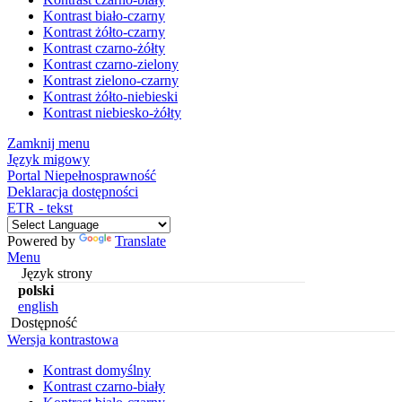
Kontrast biało-czarny
Kontrast żółto-czarny
Kontrast czarno-żółty
Kontrast czarno-zielony
Kontrast zielono-czarny
Kontrast żółto-niebieski
Kontrast niebiesko-żółty
Zamknij menu
Język migowy
Portal Niepełnosprawność
Deklaracja dostępności
ETR - tekst
Powered by
Translate
Menu
Język strony
polski
english
Dostępność
Wersja kontrastowa
Kontrast domyślny
Kontrast czarno-biały