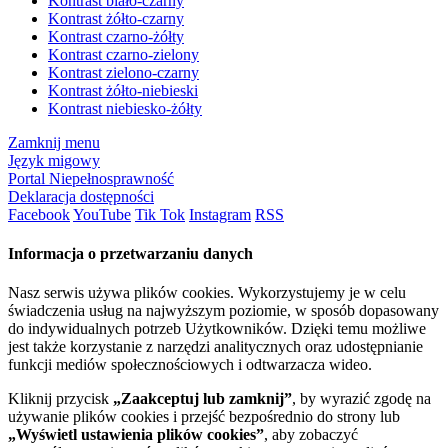
Kontrast biało-czarny
Kontrast żółto-czarny
Kontrast czarno-żółty
Kontrast czarno-zielony
Kontrast zielono-czarny
Kontrast żółto-niebieski
Kontrast niebiesko-żółty
Zamknij menu
Język migowy
Portal Niepełnosprawność
Deklaracja dostępności
Facebook
YouTube
Tik Tok
Instagram
RSS
Informacja o przetwarzaniu danych
Nasz serwis używa plików cookies. Wykorzystujemy je w celu
świadczenia usług na najwyższym poziomie, w sposób dopasowany
do indywidualnych potrzeb Użytkowników. Dzięki temu możliwe
jest także korzystanie z narzędzi analitycznych oraz udostępnianie
funkcji mediów społecznościowych i odtwarzacza wideo.
Kliknij przycisk
„Zaakceptuj lub zamknij”
, by wyrazić zgodę na
używanie plików cookies i przejść bezpośrednio do strony lub
„Wyświetl ustawienia plików cookies”
, aby zobaczyć