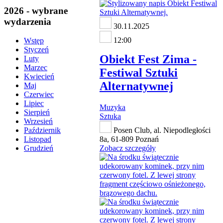
2026 - wybrane
wydarzenia
30.11.2025
12:00
Wstęp
Styczeń
Obiekt Fest Zima -
Luty
Marzec
Festiwal Sztuki
Kwiecień
Alternatywnej
Maj
Czerwiec
Lipiec
Muzyka
Sierpień
Sztuka
Wrzesień
Posen Club, al. Niepodległości
Październik
8a, 61-809 Poznań
Listopad
Zobacz szczegóły
Grudzień