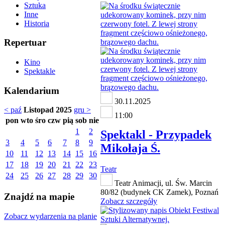
Sztuka
Inne
Historia
Repertuar
Kino
Spektakle
Kalendarium
30.11.2025
< paź
Listopad 2025
gru >
11:00
pon
wto
śro
czw
pią
sob
nie
1
2
Spektakl - Przypadek
3
4
5
6
7
8
9
Mikołaja Ś.
10
11
12
13
14
15
16
17
18
19
20
21
22
23
Teatr
24
25
26
27
28
29
30
Teatr Animacji, ul. Św. Marcin
80/82 (budynek CK Zamek), Poznań
Znajdź na mapie
Zobacz szczegóły
Zobacz wydarzenia na planie