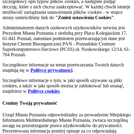
szczegółowy opis typów plików cookies, a następnie podjąć
decyzję, które z nich chcesz zaakceptować. W każdej chwili istnieje
możliwość zarządzania ustawieniami plików cookies - w stopce
strony umieściliśmy link do
"Zmień ustawienia Cookies"
.
Administratorem danych osobowych użytkowników serwisu jest
Prezydent Miasta Poznania z siedzibą przy Placu Kolegiackim 17,
61-841 Poznań, natomiast podmiotem przetwarzającym dane jest
Instytut Chemii Bioorganicznej PAN - Poznańskie Centrum
Superkomputerowo-Sieciowe (PCSS) ul. Noskowskiego 12/14, 61-
704 Poznań.
Szczegółowe informacje na temat przetwarzania Twoich danych
znajdują się w
Polityce prywatności
.
Szczegółowe informacje o tym, w jaki sposób używane są pliki
cookies, a także w jaki sposób można je zablokować lub usunąć,
znajdziesz w
Polityce cookies
.
Cenimy Twoją prywatność
Urząd Miasta Poznania odpowiedzialny za prowadzenie Miejskiego
Informatora Multimedialnego Miasta Poznania, zwraca szczególną
uwagę na przestrzeganie prawa użytkowników do prywatności.
Prezentowana informacja poniżej opisuje za co odpowiadają