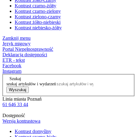
Kontrast żółto-czarny
Kontrast czarno-żółty
Kontrast czarno-zielony
Kontrast zielono-czarny
Kontrast żółto-niebieski
Kontrast niebiesko-żółty
Zamknij menu
Język migowy
Portal Niepełnosprawność
Deklaracja dostępności
ETR - tekst
Facebook
Instagram
Szukaj
szukaj artykułów i wydarzeń
Wyszukaj
Linia miasta Poznań
61 646 33 44
Dostępność
Wersja kontrastowa
Kontrast domyślny
Kontrast czarno-biały