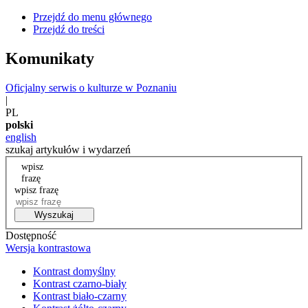
Przejdź do menu głównego
Przejdź do treści
Komunikaty
Oficjalny serwis o kulturze w Poznaniu
|
PL
polski
english
szukaj artykułów i wydarzeń
wpisz
frazę
wpisz frazę
Wyszukaj
Dostępność
Wersja kontrastowa
Kontrast domyślny
Kontrast czarno-biały
Kontrast biało-czarny