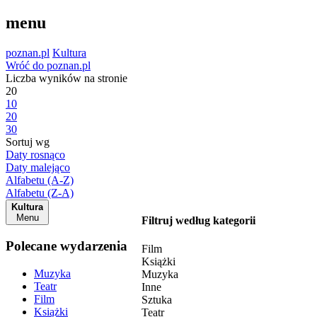
menu
poznan.pl
Kultura
Wróć do poznan.pl
Liczba wyników na stronie
20
10
20
30
Sortuj wg
Daty rosnąco
Daty malejąco
Alfabetu (A-Z)
Alfabetu (Z-A)
Kultura
Menu
Filtruj według kategorii
Polecane wydarzenia
Film
Książki
Muzyka
Muzyka
Teatr
Inne
Film
Sztuka
Książki
Teatr