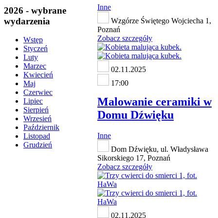
Inne
2026 - wybrane
wydarzenia
Wzgórze Świętego Wojciecha 1,
Poznań
Zobacz szczegóły
Wstęp
Styczeń
Luty
Marzec
02.11.2025
Kwiecień
17:00
Maj
Czerwiec
Malowanie ceramiki w
Lipiec
Sierpień
Domu Dźwięku
Wrzesień
Październik
Inne
Listopad
Grudzień
Dom Dźwięku, ul. Władysława
Sikorskiego 17, Poznań
Zobacz szczegóły
02.11.2025