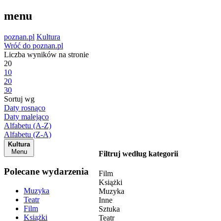
menu
poznan.pl
Kultura
Wróć do poznan.pl
Liczba wyników na stronie
20
10
20
30
Sortuj wg
Daty rosnąco
Daty malejąco
Alfabetu (A-Z)
Alfabetu (Z-A)
Kultura
Menu
Filtruj według kategorii
Polecane wydarzenia
Film
Książki
Muzyka
Muzyka
Teatr
Inne
Film
Sztuka
Książki
Teatr