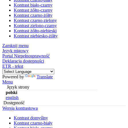
Kontrast biało-czarny
Kontrast żółto-czarny
Kontrast czarno-żółty
Kontrast czarno-zielony
Kontrast zielono-czarny
Kontrast żółto-niebieski
Kontrast niebiesko-żółty
Zamknij menu
Język migowy
Portal Niepełnosprawność
Deklaracja dostępności
ETR - tekst
Powered by
Translate
Menu
Język strony
polski
english
Dostępność
Wersja kontrastowa
Kontrast domyślny
Kontrast czarno-biały