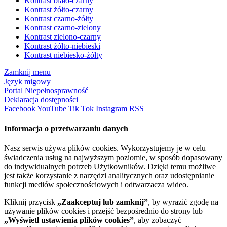
Kontrast biało-czarny
Kontrast żółto-czarny
Kontrast czarno-żółty
Kontrast czarno-zielony
Kontrast zielono-czarny
Kontrast żółto-niebieski
Kontrast niebiesko-żółty
Zamknij menu
Język migowy
Portal Niepełnosprawność
Deklaracja dostępności
Facebook
YouTube
Tik Tok
Instagram
RSS
Informacja o przetwarzaniu danych
Nasz serwis używa plików cookies. Wykorzystujemy je w celu
świadczenia usług na najwyższym poziomie, w sposób dopasowany
do indywidualnych potrzeb Użytkowników. Dzięki temu możliwe
jest także korzystanie z narzędzi analitycznych oraz udostępnianie
funkcji mediów społecznościowych i odtwarzacza wideo.
Kliknij przycisk
„Zaakceptuj lub zamknij”
, by wyrazić zgodę na
używanie plików cookies i przejść bezpośrednio do strony lub
„Wyświetl ustawienia plików cookies”
, aby zobaczyć