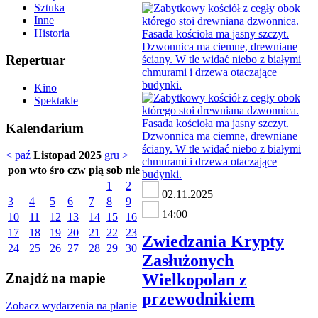
Sztuka
Inne
Historia
Repertuar
Kino
Spektakle
Kalendarium
< paź
Listopad 2025
gru >
pon
wto
śro
czw
pią
sob
nie
1
2
02.11.2025
3
4
5
6
7
8
9
14:00
10
11
12
13
14
15
16
17
18
19
20
21
22
23
Zwiedzania Krypty
24
25
26
27
28
29
30
Zasłużonych
Wielkopolan z
Znajdź na mapie
przewodnikiem
Zobacz wydarzenia na planie