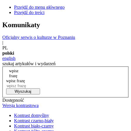
Przejdź do menu głównego
Przejdź do treści
Komunikaty
Oficjalny serwis o kulturze w Poznaniu
|
PL
polski
english
szukaj artykułów i wydarzeń
wpisz
frazę
wpisz frazę
Wyszukaj
Dostępność
Wersja kontrastowa
Kontrast domyślny
Kontrast czarno-biały
Kontrast biało-czarny