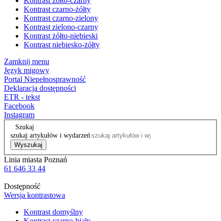
Kontrast żółto-czarny
Kontrast czarno-żółty
Kontrast czarno-zielony
Kontrast zielono-czarny
Kontrast żółto-niebieski
Kontrast niebiesko-żółty
Zamknij menu
Język migowy
Portal Niepełnosprawność
Deklaracja dostępności
ETR - tekst
Facebook
Instagram
Szukaj
szukaj artykułów i wydarzeń
Wyszukaj
Linia miasta Poznań
61 646 33 44
Dostępność
Wersja kontrastowa
Kontrast domyślny
Kontrast czarno-biały