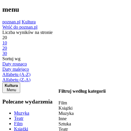
menu
poznan.pl
Kultura
Wróć do poznan.pl
Liczba wyników na stronie
20
10
20
30
Sortuj wg
Daty rosnąco
Daty malejąco
Alfabetu (A-Z)
Alfabetu (Z-A)
Kultura
Menu
Filtruj według kategorii
Polecane wydarzenia
Film
Książki
Muzyka
Muzyka
Teatr
Inne
Film
Sztuka
Książki
Teatr