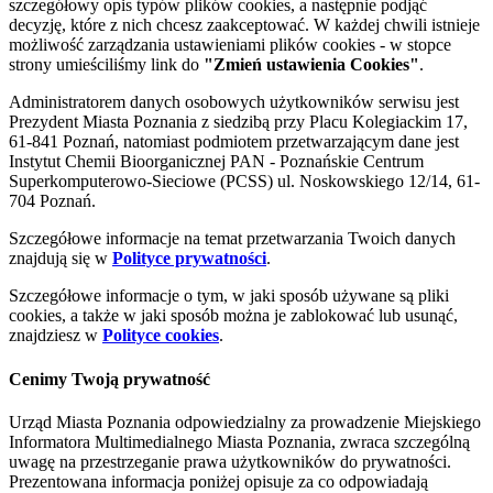
szczegółowy opis typów plików cookies, a następnie podjąć
decyzję, które z nich chcesz zaakceptować. W każdej chwili istnieje
możliwość zarządzania ustawieniami plików cookies - w stopce
strony umieściliśmy link do
"Zmień ustawienia Cookies"
.
Administratorem danych osobowych użytkowników serwisu jest
Prezydent Miasta Poznania z siedzibą przy Placu Kolegiackim 17,
61-841 Poznań, natomiast podmiotem przetwarzającym dane jest
Instytut Chemii Bioorganicznej PAN - Poznańskie Centrum
Superkomputerowo-Sieciowe (PCSS) ul. Noskowskiego 12/14, 61-
704 Poznań.
Szczegółowe informacje na temat przetwarzania Twoich danych
znajdują się w
Polityce prywatności
.
Szczegółowe informacje o tym, w jaki sposób używane są pliki
cookies, a także w jaki sposób można je zablokować lub usunąć,
znajdziesz w
Polityce cookies
.
Cenimy Twoją prywatność
Urząd Miasta Poznania odpowiedzialny za prowadzenie Miejskiego
Informatora Multimedialnego Miasta Poznania, zwraca szczególną
uwagę na przestrzeganie prawa użytkowników do prywatności.
Prezentowana informacja poniżej opisuje za co odpowiadają