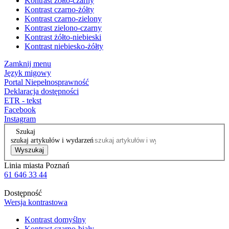
Kontrast żółto-czarny
Kontrast czarno-żółty
Kontrast czarno-zielony
Kontrast zielono-czarny
Kontrast żółto-niebieski
Kontrast niebiesko-żółty
Zamknij menu
Język migowy
Portal Niepełnosprawność
Deklaracja dostępności
ETR - tekst
Facebook
Instagram
Szukaj
szukaj artykułów i wydarzeń
Wyszukaj
Linia miasta Poznań
61 646 33 44
Dostępność
Wersja kontrastowa
Kontrast domyślny
Kontrast czarno-biały