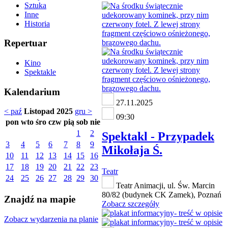
Sztuka
Inne
Historia
Repertuar
Kino
Spektakle
Kalendarium
27.11.2025
< paź
Listopad 2025
gru >
09:30
pon
wto
śro
czw
pią
sob
nie
1
2
Spektakl - Przypadek
3
4
5
6
7
8
9
Mikołaja Ś.
10
11
12
13
14
15
16
17
18
19
20
21
22
23
Teatr
24
25
26
27
28
29
30
Teatr Animacji, ul. Św. Marcin
80/82 (budynek CK Zamek), Poznań
Znajdź na mapie
Zobacz szczegóły
Zobacz wydarzenia na planie