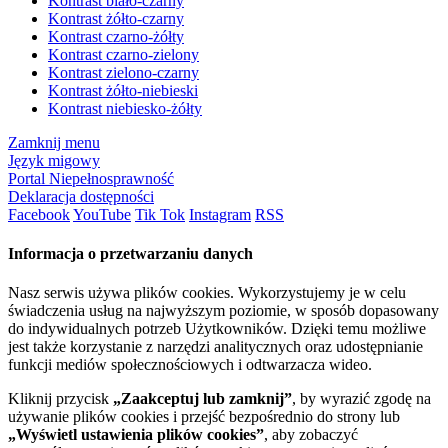
Kontrast biało-czarny
Kontrast żółto-czarny
Kontrast czarno-żółty
Kontrast czarno-zielony
Kontrast zielono-czarny
Kontrast żółto-niebieski
Kontrast niebiesko-żółty
Zamknij menu
Język migowy
Portal Niepełnosprawność
Deklaracja dostępności
Facebook
YouTube
Tik Tok
Instagram
RSS
Informacja o przetwarzaniu danych
Nasz serwis używa plików cookies. Wykorzystujemy je w celu
świadczenia usług na najwyższym poziomie, w sposób dopasowany
do indywidualnych potrzeb Użytkowników. Dzięki temu możliwe
jest także korzystanie z narzędzi analitycznych oraz udostępnianie
funkcji mediów społecznościowych i odtwarzacza wideo.
Kliknij przycisk
„Zaakceptuj lub zamknij”
, by wyrazić zgodę na
używanie plików cookies i przejść bezpośrednio do strony lub
„Wyświetl ustawienia plików cookies”
, aby zobaczyć