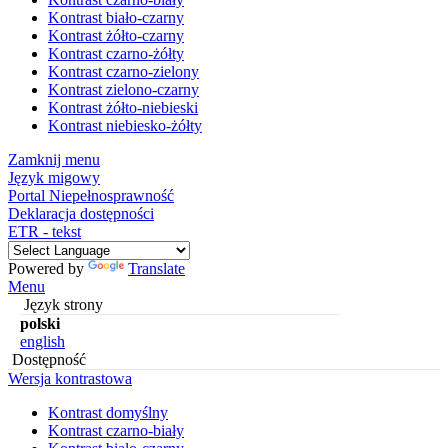
Kontrast biało-czarny
Kontrast żółto-czarny
Kontrast czarno-żółty
Kontrast czarno-zielony
Kontrast zielono-czarny
Kontrast żółto-niebieski
Kontrast niebiesko-żółty
Zamknij menu
Język migowy
Portal Niepełnosprawność
Deklaracja dostępności
ETR - tekst
Powered by
Translate
Menu
Język strony
polski
english
Dostępność
Wersja kontrastowa
Kontrast domyślny
Kontrast czarno-biały