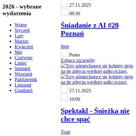
27.11.2025
2026 - wybrane
wydarzenia
09:30
Śniadanie z AI #20
Wstęp
Styczeń
Poznań
Luty
Marzec
Inne
Kwiecień
Maj
Posto
Czerwiec
Zobacz szczegóły
Lipiec
Sierpień
Wrzesień
Październik
Listopad
Grudzień
27.11.2025
10:00
Spektakl - Śnieżka nie
chce spać
Teatr