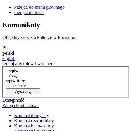
Przejdź do menu głównego
Przejdź do treści
Komunikaty
Oficjalny serwis o kulturze w Poznaniu
|
PL
polski
english
szukaj artykułów i wydarzeń
wpisz
frazę
wpisz frazę
Wyszukaj
Dostępność
Wersja kontrastowa
Kontrast domyślny
Kontrast czarno-biały
Kontrast biało-czarny