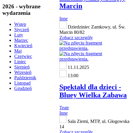
Marcin
2026 - wybrane
wydarzenia
Inne
Wstęp
Dziedziniec Zamkowy, ul. Św.
Styczeń
Marcin 80/82
Luty
Zobacz szczegóły
Marzec
Kwiecień
Maj
Czerwiec
Lipiec
Sierpień
11.11.2025
Wrzesień
13:00
Październik
Listopad
Spektakl dla dzieci -
Grudzień
Bluey Wielka Zabawa
Teatr
Inne
Sala Ziemi, MTP, ul. Głogowska
14
Zobacz szczegóły