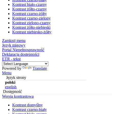
Kontrast biało-czarny
Kontrast żółto-czarny
Kontrast czarno-żółty
Kontrast czarno-zielony
Kontrast zielono-czarny
Kontrast żółto-niebieski
Kontrast niebiesko-żółty
Zamknij menu
Język migowy
Portal Niepełnosprawność
Deklaracja dostępności
ETR - tekst
Powered by
Translate
Menu
Język strony
polski
english
Dostępność
Wersja kontrastowa
Kontrast domyślny
Kontrast czarno-biały