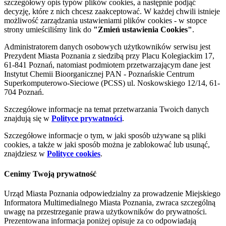
szczegółowy opis typów plików cookies, a następnie podjąć
decyzję, które z nich chcesz zaakceptować. W każdej chwili istnieje
możliwość zarządzania ustawieniami plików cookies - w stopce
strony umieściliśmy link do
"Zmień ustawienia Cookies"
.
Administratorem danych osobowych użytkowników serwisu jest
Prezydent Miasta Poznania z siedzibą przy Placu Kolegiackim 17,
61-841 Poznań, natomiast podmiotem przetwarzającym dane jest
Instytut Chemii Bioorganicznej PAN - Poznańskie Centrum
Superkomputerowo-Sieciowe (PCSS) ul. Noskowskiego 12/14, 61-
704 Poznań.
Szczegółowe informacje na temat przetwarzania Twoich danych
znajdują się w
Polityce prywatności
.
Szczegółowe informacje o tym, w jaki sposób używane są pliki
cookies, a także w jaki sposób można je zablokować lub usunąć,
znajdziesz w
Polityce cookies
.
Cenimy Twoją prywatność
Urząd Miasta Poznania odpowiedzialny za prowadzenie Miejskiego
Informatora Multimedialnego Miasta Poznania, zwraca szczególną
uwagę na przestrzeganie prawa użytkowników do prywatności.
Prezentowana informacja poniżej opisuje za co odpowiadają