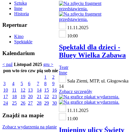
Sztuka
Inne
Historia
Repertuar
11.11.2025
10:00
Kino
Spektakle
Spektakl dla dzieci -
Kalendarium
Bluey Wielka Zabawa
< paź
Listopad 2025
gru >
Teatr
pon
wto
śro
czw
pią
sob
nie
Inne
1
2
Sala Ziemi, MTP, ul. Głogowska
3
4
5
6
7
8
9
14
10
11
12
13
14
15
16
Zobacz szczegóły
17
18
19
20
21
22
23
24
25
26
27
28
29
30
11.11.2025
Znajdź na mapie
11:00
Zobacz wydarzenia na planie
Imieniny ulicy Święty