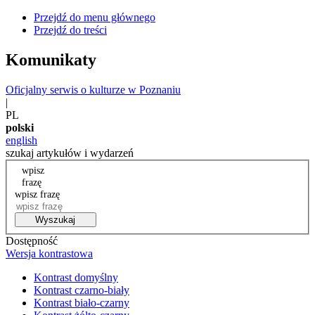
Przejdź do menu głównego
Przejdź do treści
Komunikaty
Oficjalny serwis o kulturze w Poznaniu
|
PL
polski
english
szukaj artykułów i wydarzeń
wpisz
frazę
wpisz frazę
Wyszukaj
Dostępność
Wersja kontrastowa
Kontrast domyślny
Kontrast czarno-biały
Kontrast biało-czarny