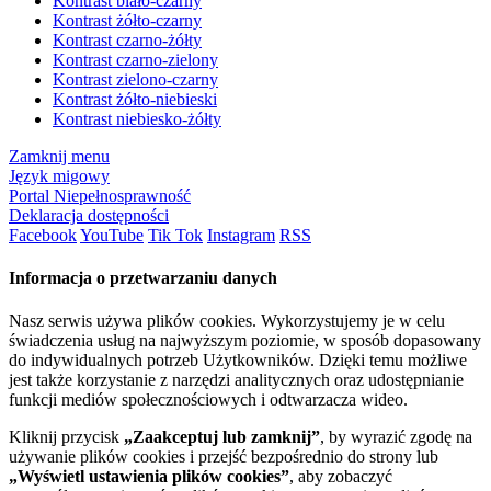
Kontrast biało-czarny
Kontrast żółto-czarny
Kontrast czarno-żółty
Kontrast czarno-zielony
Kontrast zielono-czarny
Kontrast żółto-niebieski
Kontrast niebiesko-żółty
Zamknij menu
Język migowy
Portal Niepełnosprawność
Deklaracja dostępności
Facebook
YouTube
Tik Tok
Instagram
RSS
Informacja o przetwarzaniu danych
Nasz serwis używa plików cookies. Wykorzystujemy je w celu
świadczenia usług na najwyższym poziomie, w sposób dopasowany
do indywidualnych potrzeb Użytkowników. Dzięki temu możliwe
jest także korzystanie z narzędzi analitycznych oraz udostępnianie
funkcji mediów społecznościowych i odtwarzacza wideo.
Kliknij przycisk
„Zaakceptuj lub zamknij”
, by wyrazić zgodę na
używanie plików cookies i przejść bezpośrednio do strony lub
„Wyświetl ustawienia plików cookies”
, aby zobaczyć