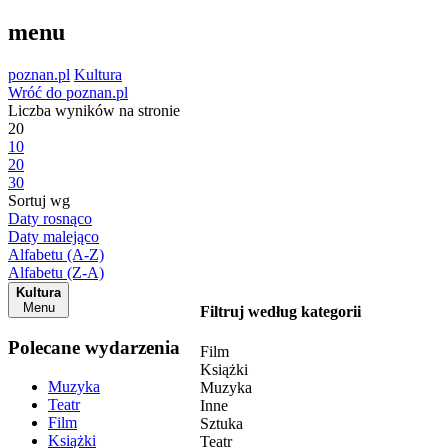
menu
poznan.pl
Kultura
Wróć do poznan.pl
Liczba wyników na stronie
20
10
20
30
Sortuj wg
Daty rosnąco
Daty malejąco
Alfabetu (A-Z)
Alfabetu (Z-A)
Kultura
Menu
Filtruj według kategorii
Polecane wydarzenia
Film
Książki
Muzyka
Muzyka
Teatr
Inne
Film
Sztuka
Książki
Teatr