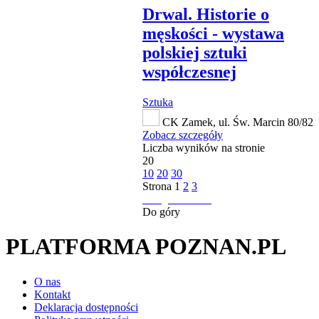
Drwal. Historie o
męskości - wystawa
polskiej sztuki
współczesnej
Sztuka
CK Zamek, ul. Św. Marcin 80/82
Zobacz szczegóły
Liczba wyników na stronie
20
10
20
30
Strona
1
2
3
następna strona
Do góry
PLATFORMA POZNAN.PL
O nas
Kontakt
Deklaracja dostępności