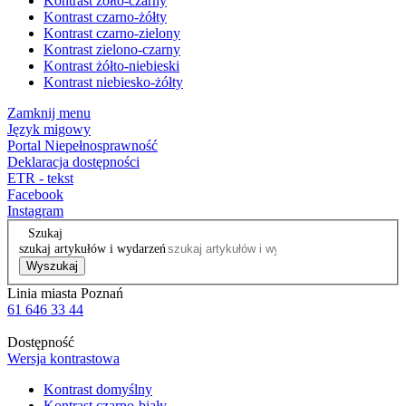
Kontrast żółto-czarny
Kontrast czarno-żółty
Kontrast czarno-zielony
Kontrast zielono-czarny
Kontrast żółto-niebieski
Kontrast niebiesko-żółty
Zamknij menu
Język migowy
Portal Niepełnosprawność
Deklaracja dostępności
ETR - tekst
Facebook
Instagram
Szukaj
szukaj artykułów i wydarzeń
Wyszukaj
Linia miasta Poznań
61 646 33 44
Dostępność
Wersja kontrastowa
Kontrast domyślny
Kontrast czarno-biały