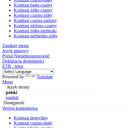
Kontrast biało-czarny
Kontrast żółto-czarny
Kontrast czarno-żółty
Kontrast czarno-zielony
Kontrast zielono-czarny
Kontrast żółto-niebieski
Kontrast niebiesko-żółty
Zamknij menu
Język migowy
Portal Niepełnosprawność
Deklaracja dostępności
ETR - tekst
Powered by
Translate
Menu
Język strony
polski
english
Dostępność
Wersja kontrastowa
Kontrast domyślny
Kontrast czarno-biały