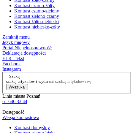
Kontrast żółto-czarny
Kontrast czarno-żółty
Kontrast czarno-zielony
Kontrast zielono-czarny
Kontrast żółto-niebieski
Kontrast niebiesko-żółty
Zamknij menu
Język migowy
Portal Niepełnosprawność
Deklaracja dostępności
ETR - tekst
Facebook
Instagram
Szukaj
szukaj artykułów i wydarzeń
Wyszukaj
Linia miasta Poznań
61 646 33 44
Dostępność
Wersja kontrastowa
Kontrast domyślny
Kontrast czarno-biały