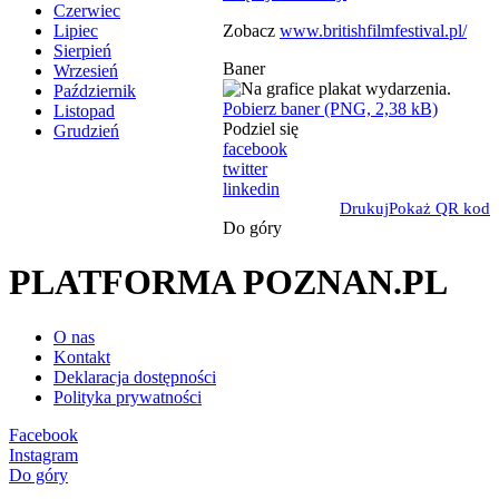
Czerwiec
Zobacz
www.britishfilmfestival.pl/
Lipiec
Sierpień
Baner
Wrzesień
Październik
Pobierz baner (PNG, 2,38 kB)
Listopad
Podziel się
Grudzień
facebook
twitter
linkedin
Drukuj
Pokaż QR kod
Do góry
PLATFORMA POZNAN.PL
O nas
Kontakt
Deklaracja dostępności
Polityka prywatności
Facebook
Instagram
Do góry