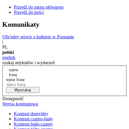
Przejdź do menu głównego
Przejdź do treści
Komunikaty
Oficjalny serwis o kulturze w Poznaniu
|
PL
polski
english
szukaj artykułów i wydarzeń
wpisz
frazę
wpisz frazę
Wyszukaj
Dostępność
Wersja kontrastowa
Kontrast domyślny
Kontrast czarno-biały
Kontrast biało-czarny