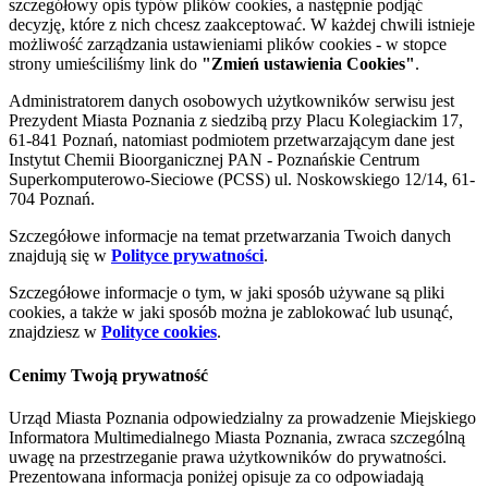
szczegółowy opis typów plików cookies, a następnie podjąć
decyzję, które z nich chcesz zaakceptować. W każdej chwili istnieje
możliwość zarządzania ustawieniami plików cookies - w stopce
strony umieściliśmy link do
"Zmień ustawienia Cookies"
.
Administratorem danych osobowych użytkowników serwisu jest
Prezydent Miasta Poznania z siedzibą przy Placu Kolegiackim 17,
61-841 Poznań, natomiast podmiotem przetwarzającym dane jest
Instytut Chemii Bioorganicznej PAN - Poznańskie Centrum
Superkomputerowo-Sieciowe (PCSS) ul. Noskowskiego 12/14, 61-
704 Poznań.
Szczegółowe informacje na temat przetwarzania Twoich danych
znajdują się w
Polityce prywatności
.
Szczegółowe informacje o tym, w jaki sposób używane są pliki
cookies, a także w jaki sposób można je zablokować lub usunąć,
znajdziesz w
Polityce cookies
.
Cenimy Twoją prywatność
Urząd Miasta Poznania odpowiedzialny za prowadzenie Miejskiego
Informatora Multimedialnego Miasta Poznania, zwraca szczególną
uwagę na przestrzeganie prawa użytkowników do prywatności.
Prezentowana informacja poniżej opisuje za co odpowiadają