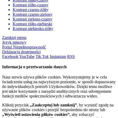
Kontrast biało-czarny
Kontrast żółto-czarny
Kontrast czarno-żółty
Kontrast czarno-zielony
Kontrast zielono-czarny
Kontrast żółto-niebieski
Kontrast niebiesko-żółty
Zamknij menu
Język migowy
Portal Niepełnosprawność
Deklaracja dostępności
Facebook
YouTube
Tik Tok
Instagram
RSS
Informacja o przetwarzaniu danych
Nasz serwis używa plików cookies. Wykorzystujemy je w celu
świadczenia usług na najwyższym poziomie, w sposób dopasowany
do indywidualnych potrzeb Użytkowników. Dzięki temu możliwe
jest także korzystanie z narzędzi analitycznych oraz udostępnianie
funkcji mediów społecznościowych i odtwarzacza wideo.
Kliknij przycisk
„Zaakceptuj lub zamknij”
, by wyrazić zgodę na
używanie plików cookies i przejść bezpośrednio do strony lub
„Wyświetl ustawienia plików cookies”
, aby zobaczyć