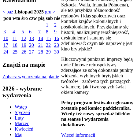
Kalendarium
Szkocja, Walia, Irlandia Północna),
ale też przybliża różnorodność
< paź
Listopad 2025
gru >
regionów i klas społecznych oraz
pon
wto
śro
czw
pią
sob
nie
kontekst krajów kolonialnych i
1
2
postkolonialnych. Przyglądamy się
3
4
5
6
7
8
9
historii, analizujemy teraźniejszość,
dyskutujemy i staramy się
10
11
12
13
14
15
16
zdefiniować: czym tak naprawdę jest
17
18
19
20
21
22
23
kino brytyjskie?
24
25
26
27
28
29
30
Kluczowymi punktami imprezy będą
Znajdź na mapie
dwie filmowe retrospektywy
zderzające ze sobą dokonania punkty
widzenia wybitnych brytyjskich
Zobacz wydarzenia na planie
twórców - zarówno tych patrzących
w kamerę, jak i tworzących świat
2026 - wybrane
okiem kamery.
wydarzenia
Pełny program festiwalu ogłoszony
Wstęp
zostanie pod koniec października.
Styczeń
Wtedy też ruszy sprzedaż biletów
Luty
na seanse i wydarzenia
Marzec
dodatkowe.
Kwiecień
Maj
Więcej informacji