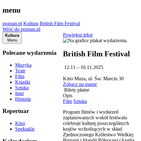
menu
poznan.pl
Kultura
British Film Festival
Wróć do poznan.pl
Powiększ tekst
Kultura
Menu
Polecane wydarzenia
British Film Festival
Muzyka
12.11 – 16.11.2025
Teatr
Film
Kino Muza, ul. Św. Marcin 30
Książki
Zobacz na mapie
Sztuka
Bilety płatne
Inne
Opis
Historia
Film
Sztuka
Repertuar
Program filmów i wydarzeń
zaplanowanych wokół festiwalu
celebruje kulturę poszczególnych
Kino
krajów wchodzących w skład
Spektakle
Zjednoczonego Królestwo Wielkiej
Brytanii i Irlandii Północnej (Anglia,