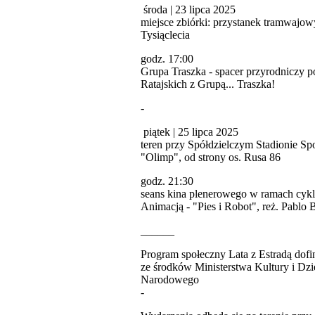
środa | 23 lipca 2025
miejsce zbiórki: przystanek tramwajow
Tysiąclecia
godz. 17:00
Grupa Traszka - spacer przyrodniczy p
Ratajskich z Grupą... Traszka!
-
piątek | 25 lipca 2025
teren przy Spółdzielczym Stadionie S
"Olimp", od strony os. Rusa 86
godz. 21:30
seans kina plenerowego w ramach cykl
Animacją - "Pies i Robot", reż. Pablo 
______
Program społeczny Lata z Estradą dof
ze środków Ministerstwa Kultury i Dz
Narodowego
-