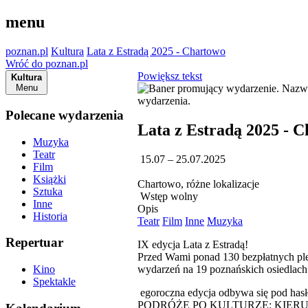
menu
poznan.pl
Kultura
Lata z Estradą 2025 - Chartowo
Wróć do poznan.pl
Powiększ tekst
Kultura
Menu
Polecane wydarzenia
Lata z Estradą 2025 - 
Muzyka
Teatr
15.07 – 25.07.2025
Film
Książki
Chartowo, różne lokalizacje
Sztuka
Wstęp wolny
Inne
Opis
Historia
Teatr
Film
Inne
Muzyka
Repertuar
IX edycja Lata z Estradą!
Przed Wami ponad 130 bezpłatnych p
wydarzeń na 19 poznańskich osiedlach
Kino
Spektakle
egoroczna edycja odbywa się pod hasł
PODRÓŻE PO KULTURZE: KIER