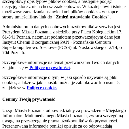
szczegółowy opis typów plików cookies, a następnie podjąć
decyzję, które z nich chcesz zaakceptować. W każdej chwili istnieje
możliwość zarządzania ustawieniami plików cookies - w stopce
strony umieściliśmy link do
"Zmień ustawienia Cookies"
.
Administratorem danych osobowych użytkowników serwisu jest
Prezydent Miasta Poznania z siedzibą przy Placu Kolegiackim 17,
61-841 Poznań, natomiast podmiotem przetwarzającym dane jest
Instytut Chemii Bioorganicznej PAN - Poznańskie Centrum
Superkomputerowo-Sieciowe (PCSS) ul. Noskowskiego 12/14, 61-
704 Poznań.
Szczegółowe informacje na temat przetwarzania Twoich danych
znajdują się w
Polityce prywatności
.
Szczegółowe informacje o tym, w jaki sposób używane są pliki
cookies, a także w jaki sposób można je zablokować lub usunąć,
znajdziesz w
Polityce cookies
.
Cenimy Twoją prywatność
Urząd Miasta Poznania odpowiedzialny za prowadzenie Miejskiego
Informatora Multimedialnego Miasta Poznania, zwraca szczególną
uwagę na przestrzeganie prawa użytkowników do prywatności.
Prezentowana informacja poniżej opisuje za co odpowiadają