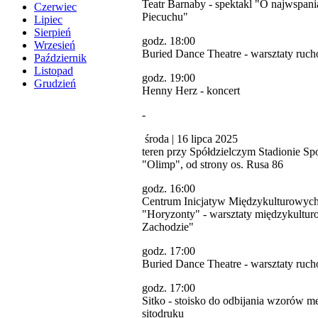
Teatr Barnaby - spektakl "O najwspan
Czerwiec
Piecuchu"
Lipiec
Sierpień
godz. 18:00
Wrzesień
Buried Dance Theatre - warsztaty ruc
Październik
Listopad
godz. 19:00
Grudzień
Henny Herz - koncert
-
środa | 16 lipca 2025
teren przy Spółdzielczym Stadionie S
"Olimp", od strony os. Rusa 86
godz. 16:00
Centrum Inicjatyw Międzykulturowyc
"Horyzonty" - warsztaty międzykultu
Zachodzie"
godz. 17:00
Buried Dance Theatre - warsztaty ruc
godz. 17:00
Sitko - stoisko do odbijania wzorów m
sitodruku