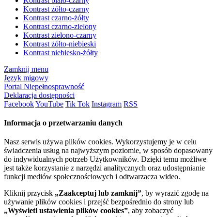
Kontrast biało-czarny
Kontrast żółto-czarny
Kontrast czarno-żółty
Kontrast czarno-zielony
Kontrast zielono-czarny
Kontrast żółto-niebieski
Kontrast niebiesko-żółty
Zamknij menu
Język migowy
Portal Niepełnosprawność
Deklaracja dostępności
Facebook
YouTube
Tik Tok
Instagram
RSS
Informacja o przetwarzaniu danych
Nasz serwis używa plików cookies. Wykorzystujemy je w celu
świadczenia usług na najwyższym poziomie, w sposób dopasowany
do indywidualnych potrzeb Użytkowników. Dzięki temu możliwe
jest także korzystanie z narzędzi analitycznych oraz udostępnianie
funkcji mediów społecznościowych i odtwarzacza wideo.
Kliknij przycisk
„Zaakceptuj lub zamknij”
, by wyrazić zgodę na
używanie plików cookies i przejść bezpośrednio do strony lub
„Wyświetl ustawienia plików cookies”
, aby zobaczyć