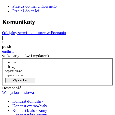
Przejdź do menu głównego
Przejdź do treści
Komunikaty
Oficjalny serwis o kulturze w Poznaniu
|
PL
polski
english
szukaj artykułów i wydarzeń
wpisz
frazę
wpisz frazę
Wyszukaj
Dostępność
Wersja kontrastowa
Kontrast domyślny
Kontrast czarno-biały
Kontrast biało-czarny