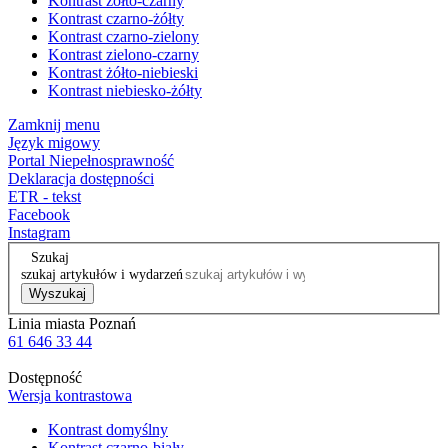
Kontrast żółto-czarny
Kontrast czarno-żółty
Kontrast czarno-zielony
Kontrast zielono-czarny
Kontrast żółto-niebieski
Kontrast niebiesko-żółty
Zamknij menu
Język migowy
Portal Niepełnosprawność
Deklaracja dostępności
ETR - tekst
Facebook
Instagram
Szukaj
szukaj artykułów i wydarzeń
Wyszukaj
Linia miasta Poznań
61 646 33 44
Dostępność
Wersja kontrastowa
Kontrast domyślny
Kontrast czarno-biały