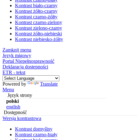
Kontrast biało-czarny
Kontrast żółto-czarny
Kontrast czarno-żółty
Kontrast czarno-zielony
Kontrast zielono-czarny
Kontrast żółto-niebieski
Kontrast niebiesko-żółty
Zamknij menu
Język migowy
Portal Niepełnosprawność
Deklaracja dostępności
ETR - tekst
Powered by
Translate
Menu
Język strony
polski
english
Dostępność
Wersja kontrastowa
Kontrast domyślny
Kontrast czarno-biały