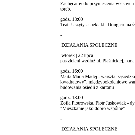
Zachęcamy do przyniesienia własnych 
toreb.
godz. 18:00
Teatr Uszyty - spektakl "Dong co ma 
-
DZIAŁANIA SPOŁECZNE
wtorek | 22 lipca
pas zieleni wzdłuż ul. Piaśnickiej, par
godz. 16:00
Marta Maria Madej - warsztat sąsiedzk
kwadratowy", międzypokoleniowe war
budowania osiedli z kartonu
godz. 18:00
Zofia Piotrowska, Piotr Juskowiak - dy
"Mieszkanie jako dobro wspólne"
-
DZIAŁANIA SPOŁECZNE