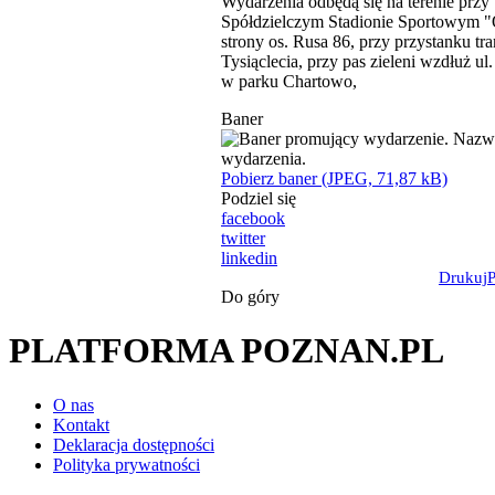
Wydarzenia odbędą się na terenie przy
Spółdzielczym Stadionie Sportowym "
strony os. Rusa 86, przy przystanku t
Tysiąclecia, przy pas zieleni wzdłuż ul.
w parku Chartowo,
Baner
Pobierz baner (JPEG, 71,87 kB)
Podziel się
facebook
twitter
linkedin
Drukuj
Do góry
PLATFORMA POZNAN.PL
O nas
Kontakt
Deklaracja dostępności
Polityka prywatności