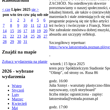
Kalendarium
ZACHÓD. Na osiedlowym skwerze
porozmawiamy o naszej społeczności, e
< cze
Lipiec 2025
sie >
lokalnej historii, ale także o (nie)zwyk
pon
wto
śro
czw
pią
sob
nie
marzeniach i stale zmieniających się m
1
2
3
4
5
6
programie pojawią się nie tylko artyści 
też twórcy i twórczynie z Francji, Nie
7
8
9
10
11
12
13
Nie zabraknie mnóstwa dobrej muzyki,
14
15
16
17
18
19
20
absurdu ani szczypty refleksji.
21
22
23
24
25
26
27
28
29
30
31
Szczegółowy repertuar:
https://www.latozestrada.poznan.pl/eve
Znajdź na mapie
-
Zobacz wydarzenia na planie
wtorek | 15 lipca 2025
teren przy Spółdzielczym Stadionie S
2026 - wybrane
"Olimp", od strony os. Rusa 86
wydarzenia
godz. 16:00
Julia Szmyt - warsztaty plastyczno-fi
Wstęp
narysowany, czyli storyboard"
Styczeń
liczba miejsc ograniczona - zapisy:
Luty
latozestrada@estrada.poznan.pl
Marzec
Kwiecień
godz. 17:00
Maj