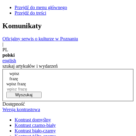
Przejdź do menu głównego
Przejdź do treści
Komunikaty
Oficjalny serwis o kulturze w Poznaniu
|
PL
polski
english
szukaj artykułów i wydarzeń
wpisz
frazę
wpisz frazę
Wyszukaj
Dostępność
Wersja kontrastowa
Kontrast domyślny
Kontrast czarno-biały
Kontrast biało-czarny