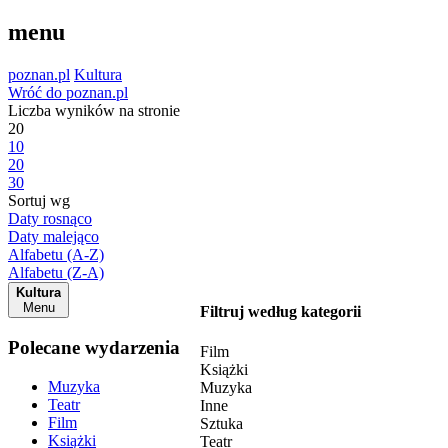
menu
poznan.pl
Kultura
Wróć do poznan.pl
Liczba wyników na stronie
20
10
20
30
Sortuj wg
Daty rosnąco
Daty malejąco
Alfabetu (A-Z)
Alfabetu (Z-A)
Kultura
Menu
Filtruj według kategorii
Polecane wydarzenia
Film
Książki
Muzyka
Muzyka
Teatr
Inne
Film
Sztuka
Książki
Teatr