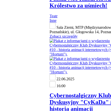
Królestwo za uśmiech!
Teatr
Inne
Sala Ziemi, MTP (Międzynarodow
Poznańskie), ul. Głogowska 14, Pozna
Zobacz szczegóły
22.06.2025
16:00
Cybernostalgiczny Klu
Dyskusyjny "CyKaDa" #
historia animacji