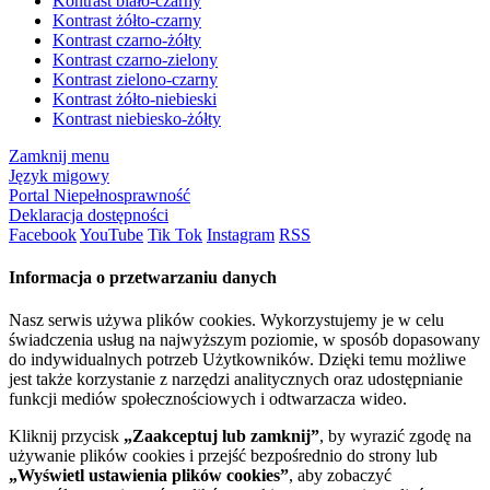
Kontrast biało-czarny
Kontrast żółto-czarny
Kontrast czarno-żółty
Kontrast czarno-zielony
Kontrast zielono-czarny
Kontrast żółto-niebieski
Kontrast niebiesko-żółty
Zamknij menu
Język migowy
Portal Niepełnosprawność
Deklaracja dostępności
Facebook
YouTube
Tik Tok
Instagram
RSS
Informacja o przetwarzaniu danych
Nasz serwis używa plików cookies. Wykorzystujemy je w celu
świadczenia usług na najwyższym poziomie, w sposób dopasowany
do indywidualnych potrzeb Użytkowników. Dzięki temu możliwe
jest także korzystanie z narzędzi analitycznych oraz udostępnianie
funkcji mediów społecznościowych i odtwarzacza wideo.
Kliknij przycisk
„Zaakceptuj lub zamknij”
, by wyrazić zgodę na
używanie plików cookies i przejść bezpośrednio do strony lub
„Wyświetl ustawienia plików cookies”
, aby zobaczyć