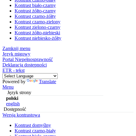
Kontrast biało-czarny
Kontrast żółto-czarny
Kontrast czarno-żółty
Kontrast czarno-zielony
Kontrast zielono-czarny
Kontrast żółto-niebieski
Kontrast niebiesko-żółty
Zamknij menu
Język migowy
Portal Niepełnosprawność
Deklaracja dostępności
ETR - tekst
Powered by
Translate
Menu
Język strony
polski
english
Dostępność
Wersja kontrastowa
Kontrast domyślny
Kontrast czarno-biały