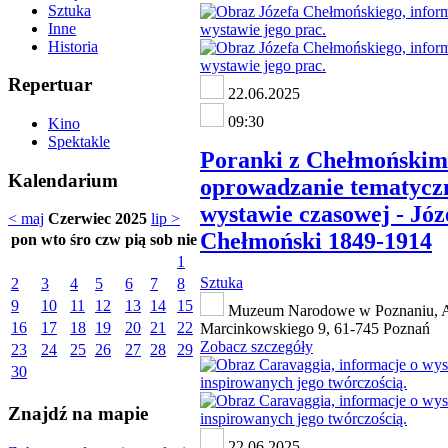
Sztuka
Inne
Historia
Repertuar
22.06.2025
09:30
Kino
Spektakle
Poranki z Chełmońskim
Kalendarium
oprowadzanie tematycz
wystawie czasowej - Józ
< maj
Czerwiec 2025
lip >
Chełmoński 1849-1914
pon
wto
śro
czw
pią
sob
nie
1
Sztuka
2
3
4
5
6
7
8
9
10
11
12
13
14
15
Muzeum Narodowe w Poznaniu, A
16
17
18
19
20
21
22
Marcinkowskiego 9, 61-745 Poznań
Zobacz szczegóły
23
24
25
26
27
28
29
30
Znajdź na mapie
22.06.2025