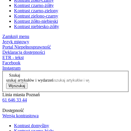
Kontrast żółto-czarny
Kontrast czarno-żółty
Kontrast czarno-zielony
Kontrast zielono-czarny
Kontrast żółto-niebieski
Kontrast niebiesko-żółty
Zamknij menu
Język migowy
Portal Niepełnosprawność
Deklaracja dostępności
ETR - tekst
Facebook
Instagram
Szukaj
szukaj artykułów i wydarzeń
Wyszukaj
Linia miasta Poznań
61 646 33 44
Dostępność
Wersja kontrastowa
Kontrast domyślny
Kontrast czarno-biały