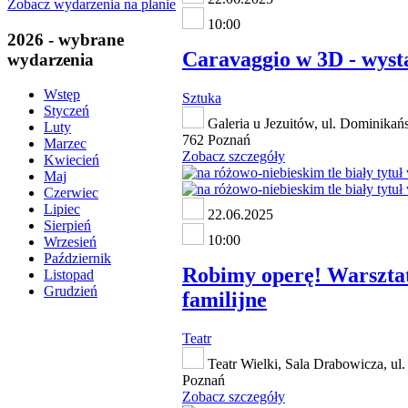
Zobacz wydarzenia na planie
10:00
2026 - wybrane
Caravaggio w 3D - wys
wydarzenia
Wstęp
Sztuka
Styczeń
Galeria u Jezuitów, ul. Dominikań
Luty
762 Poznań
Marzec
Zobacz szczegóły
Kwiecień
Maj
Czerwiec
Lipiec
22.06.2025
Sierpień
10:00
Wrzesień
Październik
Robimy operę! Warszta
Listopad
Grudzień
familijne
Teatr
Teatr Wielki, Sala Drabowicza, ul.
Poznań
Zobacz szczegóły