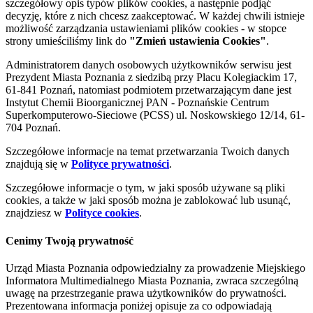
szczegółowy opis typów plików cookies, a następnie podjąć
decyzję, które z nich chcesz zaakceptować. W każdej chwili istnieje
możliwość zarządzania ustawieniami plików cookies - w stopce
strony umieściliśmy link do
"Zmień ustawienia Cookies"
.
Administratorem danych osobowych użytkowników serwisu jest
Prezydent Miasta Poznania z siedzibą przy Placu Kolegiackim 17,
61-841 Poznań, natomiast podmiotem przetwarzającym dane jest
Instytut Chemii Bioorganicznej PAN - Poznańskie Centrum
Superkomputerowo-Sieciowe (PCSS) ul. Noskowskiego 12/14, 61-
704 Poznań.
Szczegółowe informacje na temat przetwarzania Twoich danych
znajdują się w
Polityce prywatności
.
Szczegółowe informacje o tym, w jaki sposób używane są pliki
cookies, a także w jaki sposób można je zablokować lub usunąć,
znajdziesz w
Polityce cookies
.
Cenimy Twoją prywatność
Urząd Miasta Poznania odpowiedzialny za prowadzenie Miejskiego
Informatora Multimedialnego Miasta Poznania, zwraca szczególną
uwagę na przestrzeganie prawa użytkowników do prywatności.
Prezentowana informacja poniżej opisuje za co odpowiadają