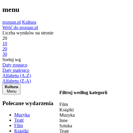
menu
poznan.pl
Kultura
Wróć do poznan.pl
Liczba wyników na stronie
20
10
20
30
Sortuj wg
Daty rosnąco
Daty malejąco
Alfabetu (A-Z)
Alfabetu (Z-A)
Kultura
Menu
Filtruj według kategorii
Polecane wydarzenia
Film
Książki
Muzyka
Muzyka
Teatr
Inne
Film
Sztuka
Książki
Teatr