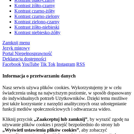
Kontrast biało-czarny
Kontrast żółto-czarny
Kontrast czarno-żółty
Kontrast czarno-zielony
Kontrast zielono-czarny
Kontrast żółto-niebieski
Kontrast niebiesko-żółty
Zamknij menu
Język migowy
Portal Niepełnosprawność
Deklaracja dostępności
Facebook
YouTube
Tik Tok
Instagram
RSS
Informacja o przetwarzaniu danych
Nasz serwis używa plików cookies. Wykorzystujemy je w celu
świadczenia usług na najwyższym poziomie, w sposób dopasowany
do indywidualnych potrzeb Użytkowników. Dzięki temu możliwe
jest także korzystanie z narzędzi analitycznych oraz udostępnianie
funkcji mediów społecznościowych i odtwarzacza wideo.
Kliknij przycisk
„Zaakceptuj lub zamknij”
, by wyrazić zgodę na
używanie plików cookies i przejść bezpośrednio do strony lub
„Wyświetl ustawienia plików cookies”
, aby zobaczyć