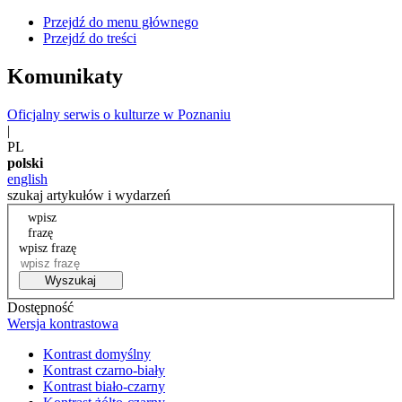
Przejdź do menu głównego
Przejdź do treści
Komunikaty
Oficjalny serwis o kulturze w Poznaniu
|
PL
polski
english
szukaj artykułów i wydarzeń
wpisz
frazę
wpisz frazę
Wyszukaj
Dostępność
Wersja kontrastowa
Kontrast domyślny
Kontrast czarno-biały
Kontrast biało-czarny