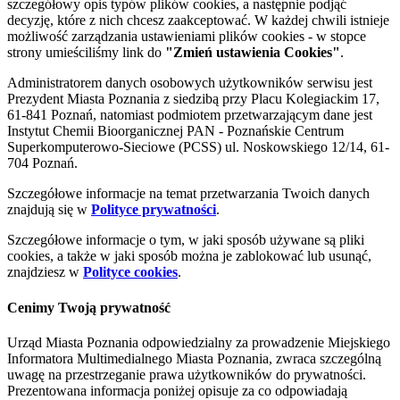
szczegółowy opis typów plików cookies, a następnie podjąć
decyzję, które z nich chcesz zaakceptować. W każdej chwili istnieje
możliwość zarządzania ustawieniami plików cookies - w stopce
strony umieściliśmy link do
"Zmień ustawienia Cookies"
.
Administratorem danych osobowych użytkowników serwisu jest
Prezydent Miasta Poznania z siedzibą przy Placu Kolegiackim 17,
61-841 Poznań, natomiast podmiotem przetwarzającym dane jest
Instytut Chemii Bioorganicznej PAN - Poznańskie Centrum
Superkomputerowo-Sieciowe (PCSS) ul. Noskowskiego 12/14, 61-
704 Poznań.
Szczegółowe informacje na temat przetwarzania Twoich danych
znajdują się w
Polityce prywatności
.
Szczegółowe informacje o tym, w jaki sposób używane są pliki
cookies, a także w jaki sposób można je zablokować lub usunąć,
znajdziesz w
Polityce cookies
.
Cenimy Twoją prywatność
Urząd Miasta Poznania odpowiedzialny za prowadzenie Miejskiego
Informatora Multimedialnego Miasta Poznania, zwraca szczególną
uwagę na przestrzeganie prawa użytkowników do prywatności.
Prezentowana informacja poniżej opisuje za co odpowiadają