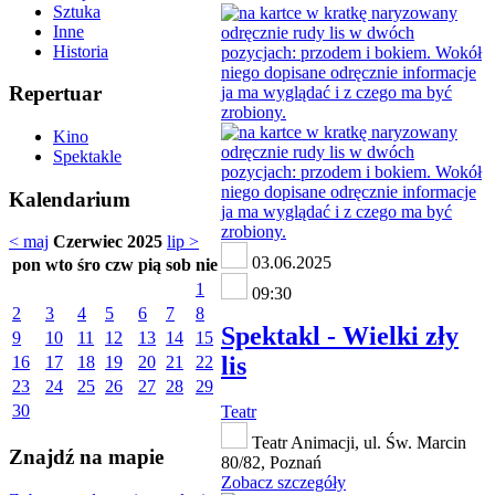
Sztuka
Inne
Historia
Repertuar
Kino
Spektakle
Kalendarium
< maj
Czerwiec 2025
lip >
03.06.2025
pon
wto
śro
czw
pią
sob
nie
1
09:30
2
3
4
5
6
7
8
Spektakl - Wielki zły
9
10
11
12
13
14
15
lis
16
17
18
19
20
21
22
23
24
25
26
27
28
29
30
Teatr
Teatr Animacji, ul. Św. Marcin
Znajdź na mapie
80/82, Poznań
Zobacz szczegóły