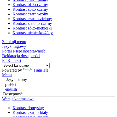
Kontrast biało-czarny
Kontrast żółto-czarny
Kontrast czarno-żółty
Kontrast czarno-zielony
Kontrast zielono-czarny
Kontrast żółto-niebieski
Kontrast niebiesko-żółty
Zamknij menu
Język migowy
Portal Niepełnosprawność
Deklaracja dostępności
ETR - tekst
Powered by
Translate
Menu
Język strony
polski
english
Dostępność
Wersja kontrastowa
Kontrast domyślny
Kontrast czarno-biały