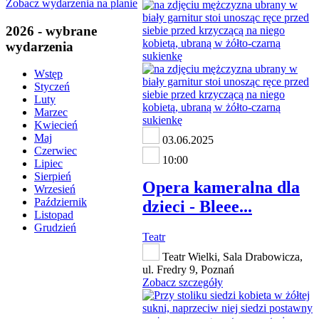
Zobacz wydarzenia na planie
2026 - wybrane
wydarzenia
Wstęp
Styczeń
Luty
Marzec
Kwiecień
Maj
03.06.2025
Czerwiec
10:00
Lipiec
Sierpień
Opera kameralna dla
Wrzesień
Październik
dzieci - Bleee...
Listopad
Grudzień
Teatr
Teatr Wielki, Sala Drabowicza,
ul. Fredry 9, Poznań
Zobacz szczegóły