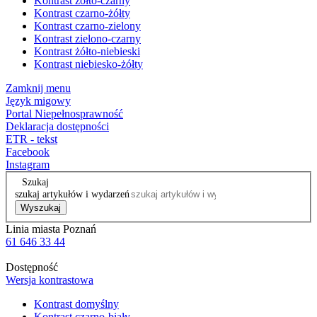
Kontrast żółto-czarny
Kontrast czarno-żółty
Kontrast czarno-zielony
Kontrast zielono-czarny
Kontrast żółto-niebieski
Kontrast niebiesko-żółty
Zamknij menu
Język migowy
Portal Niepełnosprawność
Deklaracja dostępności
ETR - tekst
Facebook
Instagram
Szukaj
szukaj artykułów i wydarzeń
Wyszukaj
Linia miasta Poznań
61 646 33 44
Dostępność
Wersja kontrastowa
Kontrast domyślny
Kontrast czarno-biały