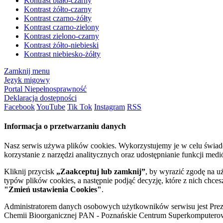
Kontrast biało-czarny
Kontrast żółto-czarny
Kontrast czarno-żółty
Kontrast czarno-zielony
Kontrast zielono-czarny
Kontrast żółto-niebieski
Kontrast niebiesko-żółty
Zamknij menu
Język migowy
Portal Niepełnosprawność
Deklaracja dostępności
Facebook
YouTube
Tik Tok
Instagram
RSS
Informacja o przetwarzaniu danych
Nasz serwis używa plików cookies. Wykorzystujemy je w celu świa
korzystanie z narzędzi analitycznych oraz udostępnianie funkcji me
Kliknij przycisk
„Zaakceptuj lub zamknij”
, by wyrazić zgodę na u
typów plików cookies, a następnie podjąć decyzję, które z nich chce
"Zmień ustawienia Cookies"
.
Administratorem danych osobowych użytkowników serwisu jest Prezyd
Chemii Bioorganicznej PAN - Poznańskie Centrum Superkomputerow