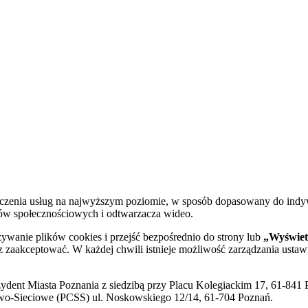
dczenia usług na najwyższym poziomie, w sposób dopasowany do indy
diów społecznościowych i odtwarzacza wideo.
żywanie plików cookies i przejść bezpośrednio do strony lub
„Wyświetl
sz zaakceptować. W każdej chwili istnieje możliwość zarządzania ustaw
ent Miasta Poznania z siedzibą przy Placu Kolegiackim 17, 61-841 P
o-Sieciowe (PCSS) ul. Noskowskiego 12/14, 61-704 Poznań.