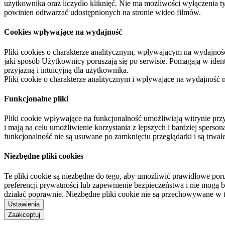
użytkownika oraz liczydło kliknięć. Nie ma możliwości wyłączenia t
powinien odtwarzać udostępnionych na stronie wideo filmów.
Cookies wpływające na wydajność
Pliki cookies o charakterze analitycznym, wpływającym na wydajność zb
jaki sposób Użytkownicy poruszają się po serwisie. Pomagają w ide
przyjazną i intuicyjną dla użytkownika.
Pliki cookie o charakterze analitycznym i wpływające na wydajność
Funkcjonalne pliki
Pliki cookie wpływające na funkcjonalność umożliwiają witrynie p
i mają na celu umożliwienie korzystania z lepszych i bardziej sperso
funkcjonalność nie są usuwane po zamknięciu przeglądarki i są trw
Niezbędne pliki cookies
Te pliki cookie są niezbędne do tego, aby umożliwić prawidłowe poru
preferencji prywatności lub zapewnienie bezpieczeństwa i nie mogą b
działać poprawnie. Niezbędne pliki cookie nie są przechowywane w 
Ustawienia
Zaakceptuj