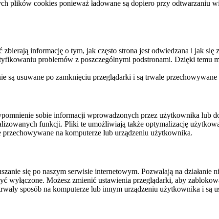
ych plików cookies ponieważ ładowane są dopiero przy odtwarzaniu wid
ierają informację o tym, jak często strona jest odwiedzana i jak się z 
ntyfikowaniu problemów z poszczególnymi podstronami. Dzięki temu mo
 nie są usuwane po zamknięciu przeglądarki i są trwale przechowywane
rzypomnienie sobie informacji wprowadzonych przez użytkownika lub 
nalizowanych funkcji. Pliki te umożliwiają także optymalizację użytko
ale przechowywane na komputerze lub urządzeniu użytkownika.
szanie się po naszym serwisie internetowym. Pozwalają na działanie ni
yć wyłączone. Możesz zmienić ustawienia przeglądarki, aby zablokować
trwały sposób na komputerze lub innym urządzeniu użytkownika i są u