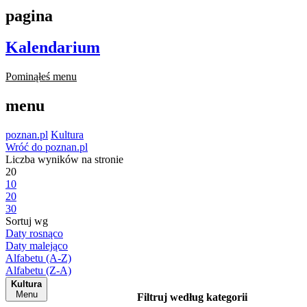
pagina
Kalendarium
Pominąłeś menu
menu
poznan.pl
Kultura
Wróć do poznan.pl
Liczba wyników na stronie
20
10
20
30
Sortuj wg
Daty rosnąco
Daty malejąco
Alfabetu (A-Z)
Alfabetu (Z-A)
Kultura
Menu
Filtruj według kategorii