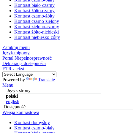
Kontrast biało-czarny
Kontrast żółto-czarny
Kontrast czarno-żółty
Kontrast czarno-zielony
Kontrast zielono-czarny
Kontrast żółto-niebieski
Kontrast niebiesko-żółty
Zamknij menu
Język migowy
Portal Niepełnosprawność
Deklaracja dostępności
ETR - tekst
Powered by
Translate
Menu
Język strony
polski
english
Dostępność
Wersja kontrastowa
Kontrast domyślny
Kontrast czarno-biały