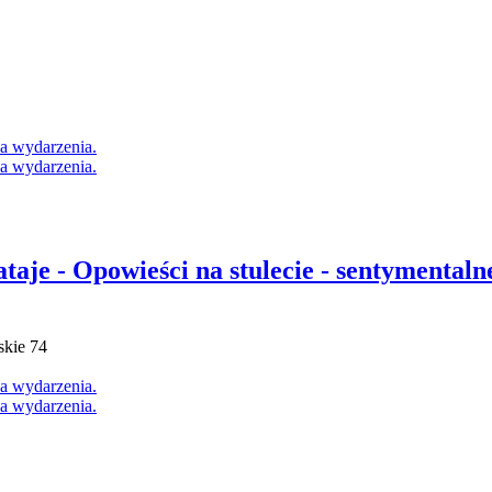
taje - Opowieści na stulecie - sentymentaln
skie 74