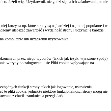
eo. Jeżeli więc Użytkownik nie godzi się na ich załadowanie, to nie
niej korzysta np. które strony są najbardziej i najmniej popularne i w
żemy ulepszać zawartość i wydajność strony i uczynić ją bardziej
 na komputerze lub urządzeniu użytkownika.
dokonanych przez niego wyborów (takich jak język, wyrażone zgody)
wania witryny po zalogowaniu się.Pliki cookie wpływające na
ezbędnych funkcji strony takich jak logowanie, ustawienia
 te pliki cookie, jednakże niektóre funkcjonalności strony mogą nie
suwane z chwilą zamknięcia przeglądarki.