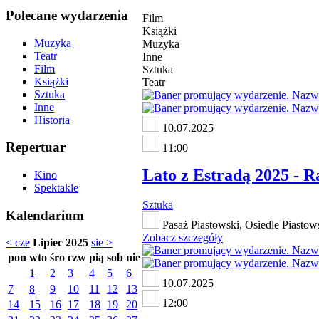
Polecane wydarzenia
Film
Książki
Muzyka
Muzyka
Teatr
Inne
Film
Sztuka
Książki
Teatr
Sztuka
Inne
Historia
10.07.2025
Repertuar
11:00
Lato z Estradą 2025 - Ra
Kino
Spektakle
Sztuka
Kalendarium
Pasaż Piastowski, Osiedle Piastow
Zobacz szczegóły
< cze
Lipiec 2025
sie >
pon
wto
śro
czw
pią
sob
nie
1
2
3
4
5
6
10.07.2025
7
8
9
10
11
12
13
12:00
14
15
16
17
18
19
20