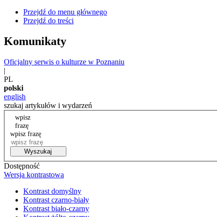
Przejdź do menu głównego
Przejdź do treści
Komunikaty
Oficjalny serwis o kulturze w Poznaniu
|
PL
polski
english
szukaj artykułów i wydarzeń
wpisz
frazę
wpisz frazę
Wyszukaj
Dostępność
Wersja kontrastowa
Kontrast domyślny
Kontrast czarno-biały
Kontrast biało-czarny