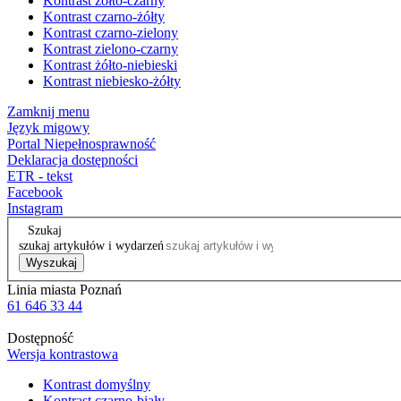
Kontrast żółto-czarny
Kontrast czarno-żółty
Kontrast czarno-zielony
Kontrast zielono-czarny
Kontrast żółto-niebieski
Kontrast niebiesko-żółty
Zamknij menu
Język migowy
Portal Niepełnosprawność
Deklaracja dostępności
ETR - tekst
Facebook
Instagram
Szukaj
szukaj artykułów i wydarzeń
Wyszukaj
Linia miasta Poznań
61 646 33 44
Dostępność
Wersja kontrastowa
Kontrast domyślny
Kontrast czarno-biały