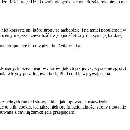
eo. Jeżeli więc Użytkownik nie godzi się na ich załadowanie, to nie
niej korzysta np. które strony są najbardziej i najmniej popularne i w
żemy ulepszać zawartość i wydajność strony i uczynić ją bardziej
 na komputerze lub urządzeniu użytkownika.
dokonanych przez niego wyborów (takich jak język, wyrażone zgody)
wania witryny po zalogowaniu się.Pliki cookie wpływające na
ezbędnych funkcji strony takich jak logowanie, ustawienia
 te pliki cookie, jednakże niektóre funkcjonalności strony mogą nie
suwane z chwilą zamknięcia przeglądarki.