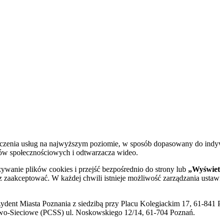
dczenia usług na najwyższym poziomie, w sposób dopasowany do indy
diów społecznościowych i odtwarzacza wideo.
żywanie plików cookies i przejść bezpośrednio do strony lub
„Wyświetl
sz zaakceptować. W każdej chwili istnieje możliwość zarządzania ustaw
ent Miasta Poznania z siedzibą przy Placu Kolegiackim 17, 61-841 P
o-Sieciowe (PCSS) ul. Noskowskiego 12/14, 61-704 Poznań.