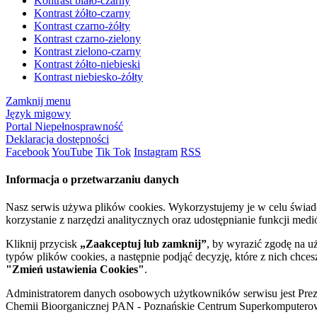
Kontrast biało-czarny
Kontrast żółto-czarny
Kontrast czarno-żółty
Kontrast czarno-zielony
Kontrast zielono-czarny
Kontrast żółto-niebieski
Kontrast niebiesko-żółty
Zamknij menu
Język migowy
Portal Niepełnosprawność
Deklaracja dostępności
Facebook
YouTube
Tik Tok
Instagram
RSS
Informacja o przetwarzaniu danych
Nasz serwis używa plików cookies. Wykorzystujemy je w celu świa
korzystanie z narzędzi analitycznych oraz udostępnianie funkcji me
Kliknij przycisk
„Zaakceptuj lub zamknij”
, by wyrazić zgodę na u
typów plików cookies, a następnie podjąć decyzję, które z nich chce
"Zmień ustawienia Cookies"
.
Administratorem danych osobowych użytkowników serwisu jest Prezyd
Chemii Bioorganicznej PAN - Poznańskie Centrum Superkomputerow