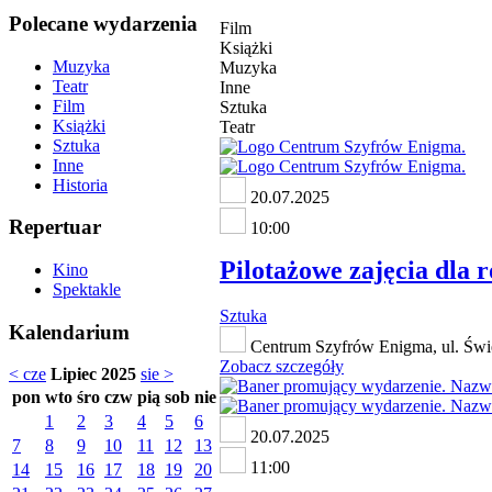
Polecane wydarzenia
Film
Książki
Muzyka
Muzyka
Teatr
Inne
Film
Sztuka
Książki
Teatr
Sztuka
Inne
Historia
20.07.2025
Repertuar
10:00
Pilotażowe zajęcia dla 
Kino
Spektakle
Sztuka
Kalendarium
Centrum Szyfrów Enigma, ul. Świ
Zobacz szczegóły
< cze
Lipiec 2025
sie >
pon
wto
śro
czw
pią
sob
nie
1
2
3
4
5
6
20.07.2025
7
8
9
10
11
12
13
11:00
14
15
16
17
18
19
20