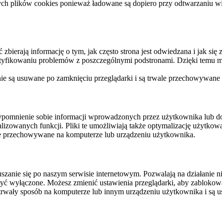
ych plików cookies ponieważ ładowane są dopiero przy odtwarzaniu wid
ierają informację o tym, jak często strona jest odwiedzana i jak się z 
ntyfikowaniu problemów z poszczególnymi podstronami. Dzięki temu mo
 nie są usuwane po zamknięciu przeglądarki i są trwale przechowywane
rzypomnienie sobie informacji wprowadzonych przez użytkownika lub 
nalizowanych funkcji. Pliki te umożliwiają także optymalizację użytko
ale przechowywane na komputerze lub urządzeniu użytkownika.
szanie się po naszym serwisie internetowym. Pozwalają na działanie ni
yć wyłączone. Możesz zmienić ustawienia przeglądarki, aby zablokować
trwały sposób na komputerze lub innym urządzeniu użytkownika i są u