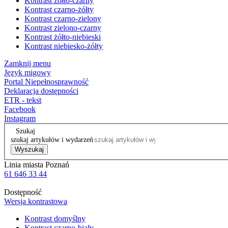
Kontrast żółto-czarny
Kontrast czarno-żółty
Kontrast czarno-zielony
Kontrast zielono-czarny
Kontrast żółto-niebieski
Kontrast niebiesko-żółty
Zamknij menu
Język migowy
Portal Niepełnosprawność
Deklaracja dostępności
ETR - tekst
Facebook
Instagram
Szukaj
szukaj artykułów i wydarzeń
Wyszukaj
Linia miasta Poznań
61 646 33 44
Dostępność
Wersja kontrastowa
Kontrast domyślny
Kontrast czarno-biały