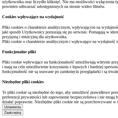
użytkownika oraz liczydło kliknięć. Nie ma możliwości wyłączenia t
powinien odtwarzać udostępnionych na stronie wideo filmów.
Cookies wpływające na wydajność
Pliki cookies o charakterze analitycznym, wpływającym na wydajność zb
jaki sposób Użytkownicy poruszają się po serwisie. Pomagają w ide
przyjazną i intuicyjną dla użytkownika.
Pliki cookie o charakterze analitycznym i wpływające na wydajność
Funkcjonalne pliki
Pliki cookie wpływające na funkcjonalność umożliwiają witrynie p
i mają na celu umożliwienie korzystania z lepszych i bardziej sperso
funkcjonalność nie są usuwane po zamknięciu przeglądarki i są trw
Niezbędne pliki cookies
Te pliki cookie są niezbędne do tego, aby umożliwić prawidłowe poru
preferencji prywatności lub zapewnienie bezpieczeństwa i nie mogą b
działać poprawnie. Niezbędne pliki cookie nie są przechowywane w 
Ustawienia
Zaakceptuj