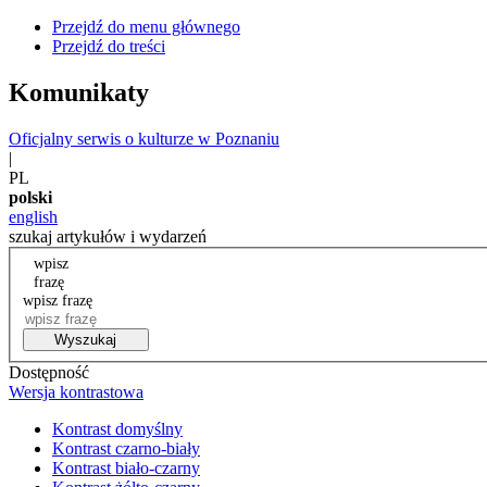
Przejdź do menu głównego
Przejdź do treści
Komunikaty
Oficjalny serwis o kulturze w Poznaniu
|
PL
polski
english
szukaj artykułów i wydarzeń
wpisz
frazę
wpisz frazę
Wyszukaj
Dostępność
Wersja kontrastowa
Kontrast domyślny
Kontrast czarno-biały
Kontrast biało-czarny