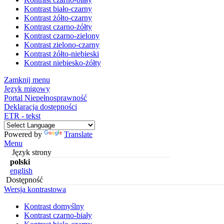
Kontrast biało-czarny
Kontrast żółto-czarny
Kontrast czarno-żółty
Kontrast czarno-zielony
Kontrast zielono-czarny
Kontrast żółto-niebieski
Kontrast niebiesko-żółty
Zamknij menu
Język migowy
Portal Niepełnosprawność
Deklaracja dostępności
ETR - tekst
Powered by
Translate
Menu
Język strony
polski
english
Dostępność
Wersja kontrastowa
Kontrast domyślny
Kontrast czarno-biały