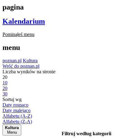
pagina
Kalendarium
Pominąłeś menu
menu
poznan.pl
Kultura
Wróć do poznan.pl
Liczba wyników na stronie
20
10
20
30
Sortuj wg
Daty rosnąco
Daty malejąco
Alfabetu (A-Z)
Alfabetu (Z-A)
Kultura
Menu
Filtruj według kategorii