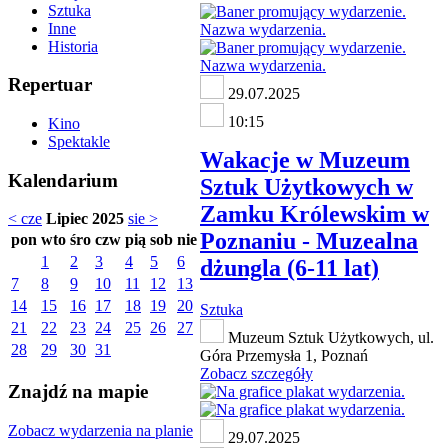
Sztuka
Inne
Historia
Repertuar
29.07.2025
10:15
Kino
Spektakle
Wakacje w Muzeum
Kalendarium
Sztuk Użytkowych w
Zamku Królewskim w
< cze
Lipiec 2025
sie >
Poznaniu - Muzealna
pon
wto
śro
czw
pią
sob
nie
1
2
3
4
5
6
dżungla (6-11 lat)
7
8
9
10
11
12
13
14
15
16
17
18
19
20
Sztuka
21
22
23
24
25
26
27
Muzeum Sztuk Użytkowych, ul.
28
29
30
31
Góra Przemysła 1, Poznań
Zobacz szczegóły
Znajdź na mapie
Zobacz wydarzenia na planie
29.07.2025