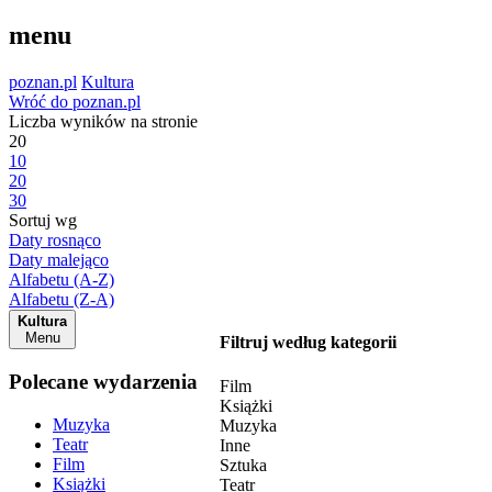
menu
poznan.pl
Kultura
Wróć do poznan.pl
Liczba wyników na stronie
20
10
20
30
Sortuj wg
Daty rosnąco
Daty malejąco
Alfabetu (A-Z)
Alfabetu (Z-A)
Kultura
Menu
Filtruj według kategorii
Polecane wydarzenia
Film
Książki
Muzyka
Muzyka
Teatr
Inne
Film
Sztuka
Książki
Teatr