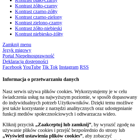
Kontrast biało-czarny
Kontrast żółto-czarny
Kontrast czarno-żółty
Kontrast czarno-zielony
Kontrast zielono-czarny
Kontrast żółto-niebieski
Kontrast niebiesko-żółty
Zamknij menu
Język migowy
Portal Niepełnosprawność
Deklaracja dostępności
Facebook
YouTube
Tik Tok
Instagram
RSS
Informacja o przetwarzaniu danych
Nasz serwis używa plików cookies. Wykorzystujemy je w celu
świadczenia usług na najwyższym poziomie, w sposób dopasowany
do indywidualnych potrzeb Użytkowników. Dzięki temu możliwe
jest także korzystanie z narzędzi analitycznych oraz udostępnianie
funkcji mediów społecznościowych i odtwarzacza wideo.
Kliknij przycisk
„Zaakceptuj lub zamknij”
, by wyrazić zgodę na
używanie plików cookies i przejść bezpośrednio do strony lub
„Wyświetl ustawienia plików cookies”
, aby zobaczyć