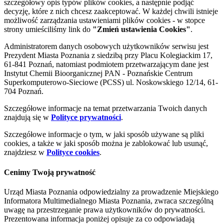
szczegółowy opis typów plików cookies, a następnie podjąć
decyzję, które z nich chcesz zaakceptować. W każdej chwili istnieje
możliwość zarządzania ustawieniami plików cookies - w stopce
strony umieściliśmy link do
"Zmień ustawienia Cookies"
.
Administratorem danych osobowych użytkowników serwisu jest
Prezydent Miasta Poznania z siedzibą przy Placu Kolegiackim 17,
61-841 Poznań, natomiast podmiotem przetwarzającym dane jest
Instytut Chemii Bioorganicznej PAN - Poznańskie Centrum
Superkomputerowo-Sieciowe (PCSS) ul. Noskowskiego 12/14, 61-
704 Poznań.
Szczegółowe informacje na temat przetwarzania Twoich danych
znajdują się w
Polityce prywatności
.
Szczegółowe informacje o tym, w jaki sposób używane są pliki
cookies, a także w jaki sposób można je zablokować lub usunąć,
znajdziesz w
Polityce cookies
.
Cenimy Twoją prywatność
Urząd Miasta Poznania odpowiedzialny za prowadzenie Miejskiego
Informatora Multimedialnego Miasta Poznania, zwraca szczególną
uwagę na przestrzeganie prawa użytkowników do prywatności.
Prezentowana informacja poniżej opisuje za co odpowiadają