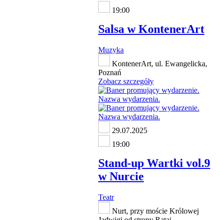
19:00
Salsa w KontenerArt
Muzyka
KontenerArt, ul. Ewangelicka,
Poznań
Zobacz szczegóły
29.07.2025
19:00
Stand-up Wartki vol.9
w Nurcie
Teatr
Nurt, przy moście Królowej
Jadwigi od strony Rataj