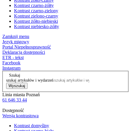
Kontrast żółto-czarny
Kontrast czarno-żółty
Kontrast czarno-zielony
Kontrast zielono-czarny
Kontrast żółto-niebieski
Kontrast niebiesko-żółty
Zamknij menu
Język migowy
Portal Niepełnosprawność
Deklaracja dostępności
ETR - tekst
Facebook
Instagram
Szukaj
szukaj artykułów i wydarzeń
Wyszukaj
Linia miasta Poznań
61 646 33 44
Dostępność
Wersja kontrastowa
Kontrast domyślny
Kontrast czarno-biały