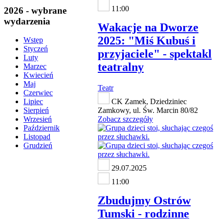
11:00
2026 - wybrane
wydarzenia
Wakacje na Dworze
2025: "Miś Kubuś i
Wstęp
Styczeń
przyjaciele" - spektakl
Luty
teatralny
Marzec
Kwiecień
Maj
Teatr
Czerwiec
CK Zamek, Dziedziniec
Lipiec
Zamkowy, ul. Św. Marcin 80/82
Sierpień
Zobacz szczegóły
Wrzesień
Październik
Listopad
Grudzień
29.07.2025
11:00
Zbudujmy Ostrów
Tumski - rodzinne