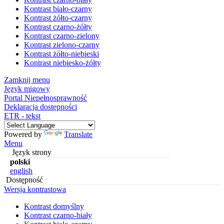
Kontrast biało-czarny
Kontrast żółto-czarny
Kontrast czarno-żółty
Kontrast czarno-zielony
Kontrast zielono-czarny
Kontrast żółto-niebieski
Kontrast niebiesko-żółty
Zamknij menu
Język migowy
Portal Niepełnosprawność
Deklaracja dostępności
ETR - tekst
Powered by
Translate
Menu
Język strony
polski
english
Dostępność
Wersja kontrastowa
Kontrast domyślny
Kontrast czarno-biały