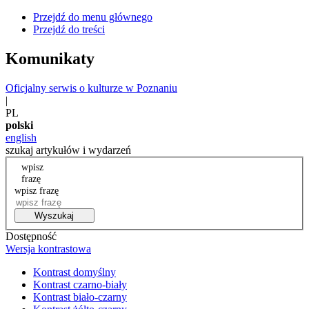
Przejdź do menu głównego
Przejdź do treści
Komunikaty
Oficjalny serwis o kulturze w Poznaniu
|
PL
polski
english
szukaj artykułów i wydarzeń
wpisz
frazę
wpisz frazę
Wyszukaj
Dostępność
Wersja kontrastowa
Kontrast domyślny
Kontrast czarno-biały
Kontrast biało-czarny