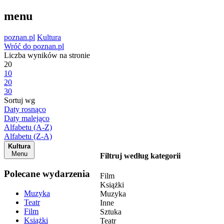
menu
poznan.pl
Kultura
Wróć do poznan.pl
Liczba wyników na stronie
20
10
20
30
Sortuj wg
Daty rosnąco
Daty malejąco
Alfabetu (A-Z)
Alfabetu (Z-A)
Kultura
Menu
Filtruj według kategorii
Polecane wydarzenia
Film
Książki
Muzyka
Muzyka
Teatr
Inne
Film
Sztuka
Książki
Teatr