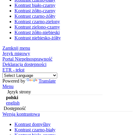
Kontrast biało-czarny
Kontrast żółto-czarny
Kontrast czarno-żółty
Kontrast czarno-zielony
Kontrast zielono-czarny
Kontrast żółto-niebieski
Kontrast niebiesko-żółty
Zamknij menu
Język migowy
Portal Niepełnosprawność
Deklaracja dostępności
ETR - tekst
Powered by
Translate
Menu
Język strony
polski
english
Dostępność
Wersja kontrastowa
Kontrast domyślny
Kontrast czarno-biały