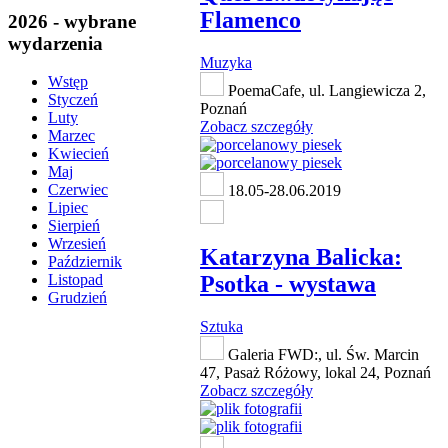
Flamenco
2026 - wybrane
wydarzenia
Muzyka
Wstęp
PoemaCafe, ul. Langiewicza 2,
Styczeń
Poznań
Luty
Zobacz szczegóły
Marzec
Kwiecień
Maj
Czerwiec
18.05-28.06.2019
Lipiec
Sierpień
Wrzesień
Katarzyna Balicka:
Październik
Psotka - wystawa
Listopad
Grudzień
Sztuka
Galeria FWD:, ul. Św. Marcin
47, Pasaż Różowy, lokal 24, Poznań
Zobacz szczegóły