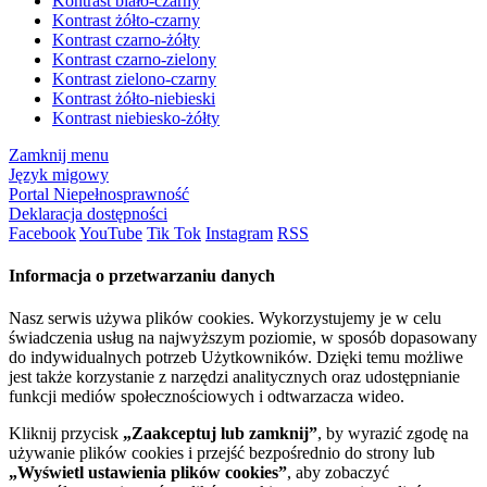
Kontrast biało-czarny
Kontrast żółto-czarny
Kontrast czarno-żółty
Kontrast czarno-zielony
Kontrast zielono-czarny
Kontrast żółto-niebieski
Kontrast niebiesko-żółty
Zamknij menu
Język migowy
Portal Niepełnosprawność
Deklaracja dostępności
Facebook
YouTube
Tik Tok
Instagram
RSS
Informacja o przetwarzaniu danych
Nasz serwis używa plików cookies. Wykorzystujemy je w celu
świadczenia usług na najwyższym poziomie, w sposób dopasowany
do indywidualnych potrzeb Użytkowników. Dzięki temu możliwe
jest także korzystanie z narzędzi analitycznych oraz udostępnianie
funkcji mediów społecznościowych i odtwarzacza wideo.
Kliknij przycisk
„Zaakceptuj lub zamknij”
, by wyrazić zgodę na
używanie plików cookies i przejść bezpośrednio do strony lub
„Wyświetl ustawienia plików cookies”
, aby zobaczyć