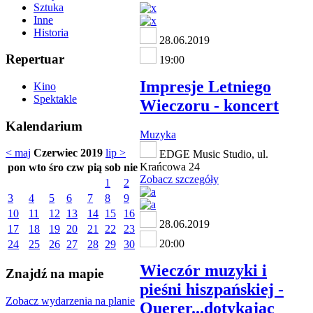
Sztuka
Inne
Historia
28.06.2019
Repertuar
19:00
Impresje Letniego
Kino
Spektakle
Wieczoru - koncert
Kalendarium
Muzyka
< maj
Czerwiec 2019
lip >
EDGE Music Studio, ul.
Krańcowa 24
pon
wto
śro
czw
pią
sob
nie
Zobacz szczegóły
1
2
3
4
5
6
7
8
9
10
11
12
13
14
15
16
28.06.2019
17
18
19
20
21
22
23
20:00
24
25
26
27
28
29
30
Wieczór muzyki i
Znajdź na mapie
pieśni hiszpańskiej -
Zobacz wydarzenia na planie
Querer...dotykając