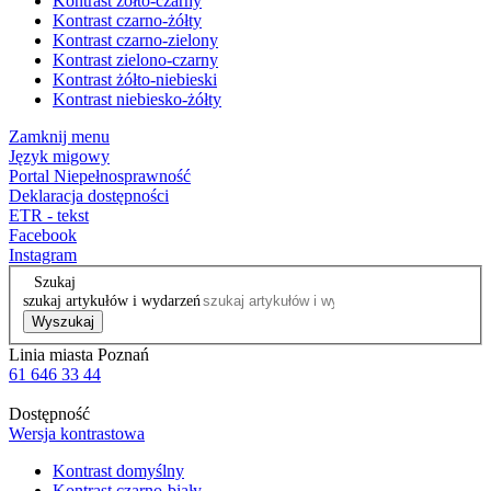
Kontrast żółto-czarny
Kontrast czarno-żółty
Kontrast czarno-zielony
Kontrast zielono-czarny
Kontrast żółto-niebieski
Kontrast niebiesko-żółty
Zamknij menu
Język migowy
Portal Niepełnosprawność
Deklaracja dostępności
ETR - tekst
Facebook
Instagram
Szukaj
szukaj artykułów i wydarzeń
Wyszukaj
Linia miasta Poznań
61 646 33 44
Dostępność
Wersja kontrastowa
Kontrast domyślny
Kontrast czarno-biały