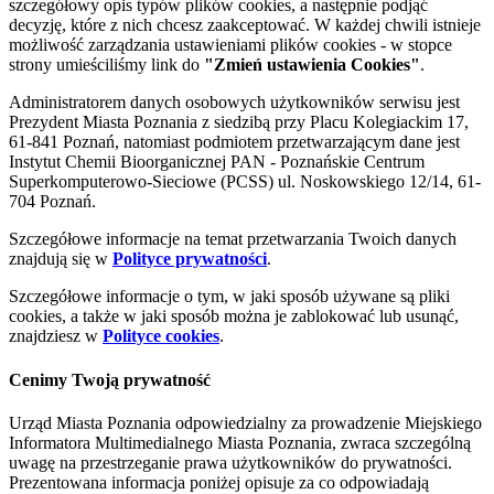
szczegółowy opis typów plików cookies, a następnie podjąć
decyzję, które z nich chcesz zaakceptować. W każdej chwili istnieje
możliwość zarządzania ustawieniami plików cookies - w stopce
strony umieściliśmy link do
"Zmień ustawienia Cookies"
.
Administratorem danych osobowych użytkowników serwisu jest
Prezydent Miasta Poznania z siedzibą przy Placu Kolegiackim 17,
61-841 Poznań, natomiast podmiotem przetwarzającym dane jest
Instytut Chemii Bioorganicznej PAN - Poznańskie Centrum
Superkomputerowo-Sieciowe (PCSS) ul. Noskowskiego 12/14, 61-
704 Poznań.
Szczegółowe informacje na temat przetwarzania Twoich danych
znajdują się w
Polityce prywatności
.
Szczegółowe informacje o tym, w jaki sposób używane są pliki
cookies, a także w jaki sposób można je zablokować lub usunąć,
znajdziesz w
Polityce cookies
.
Cenimy Twoją prywatność
Urząd Miasta Poznania odpowiedzialny za prowadzenie Miejskiego
Informatora Multimedialnego Miasta Poznania, zwraca szczególną
uwagę na przestrzeganie prawa użytkowników do prywatności.
Prezentowana informacja poniżej opisuje za co odpowiadają