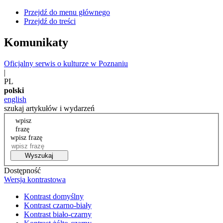
Przejdź do menu głównego
Przejdź do treści
Komunikaty
Oficjalny serwis o kulturze w Poznaniu
|
PL
polski
english
szukaj artykułów i wydarzeń
wpisz
frazę
wpisz frazę
Wyszukaj
Dostępność
Wersja kontrastowa
Kontrast domyślny
Kontrast czarno-biały
Kontrast biało-czarny