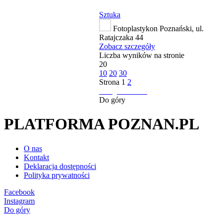
Sztuka
Fotoplastykon Poznański, ul.
Ratajczaka 44
Zobacz szczegóły
Liczba wyników na stronie
20
10
20
30
Strona
1
2
następna strona
Do góry
PLATFORMA POZNAN.PL
O nas
Kontakt
Deklaracja dostępności
Polityka prywatności
Facebook
Instagram
Do góry