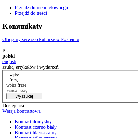
Przejdź do menu głównego
Przejdź do treści
Komunikaty
Oficjalny serwis o kulturze w Poznaniu
|
PL
polski
english
szukaj artykułów i wydarzeń
wpisz
frazę
wpisz frazę
Wyszukaj
Dostępność
Wersja kontrastowa
Kontrast domyślny
Kontrast czarno-biały
Kontrast biało-czarny