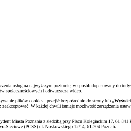
dczenia usług na najwyższym poziomie, w sposób dopasowany do indy
diów społecznościowych i odtwarzacza wideo.
żywanie plików cookies i przejść bezpośrednio do strony lub
„Wyświetl
sz zaakceptować. W każdej chwili istnieje możliwość zarządzania ustaw
ent Miasta Poznania z siedzibą przy Placu Kolegiackim 17, 61-841 P
o-Sieciowe (PCSS) ul. Noskowskiego 12/14, 61-704 Poznań.