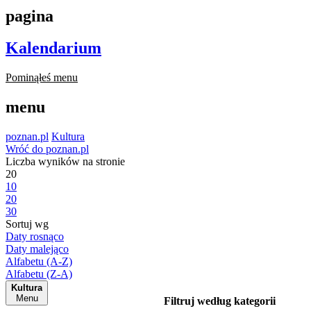
pagina
Kalendarium
Pominąłeś menu
menu
poznan.pl
Kultura
Wróć do poznan.pl
Liczba wyników na stronie
20
10
20
30
Sortuj wg
Daty rosnąco
Daty malejąco
Alfabetu (A-Z)
Alfabetu (Z-A)
Kultura
Menu
Filtruj według kategorii