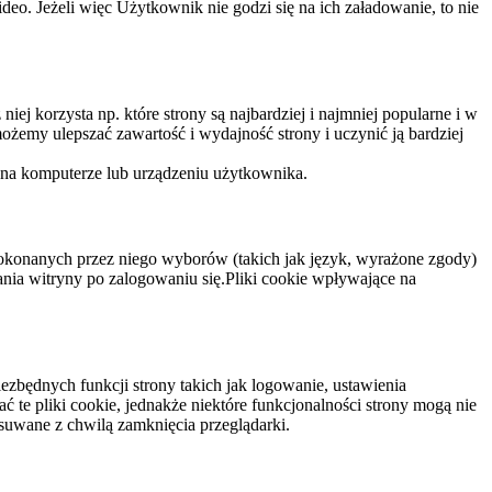
eo. Jeżeli więc Użytkownik nie godzi się na ich załadowanie, to nie
niej korzysta np. które strony są najbardziej i najmniej popularne i w
żemy ulepszać zawartość i wydajność strony i uczynić ją bardziej
 na komputerze lub urządzeniu użytkownika.
dokonanych przez niego wyborów (takich jak język, wyrażone zgody)
wania witryny po zalogowaniu się.Pliki cookie wpływające na
ezbędnych funkcji strony takich jak logowanie, ustawienia
 te pliki cookie, jednakże niektóre funkcjonalności strony mogą nie
suwane z chwilą zamknięcia przeglądarki.