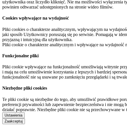
użytkownika oraz liczydło kliknięć. Nie ma możliwości wyłączenia t
powinien odtwarzać udostępnionych na stronie wideo filmów.
Cookies wpływające na wydajność
Pliki cookies o charakterze analitycznym, wpływającym na wydajność zb
jaki sposób Użytkownicy poruszają się po serwisie. Pomagają w ide
przyjazną i intuicyjną dla użytkownika.
Pliki cookie o charakterze analitycznym i wpływające na wydajność
Funkcjonalne pliki
Pliki cookie wpływające na funkcjonalność umożliwiają witrynie p
i mają na celu umożliwienie korzystania z lepszych i bardziej sperso
funkcjonalność nie są usuwane po zamknięciu przeglądarki i są trw
Niezbędne pliki cookies
Te pliki cookie są niezbędne do tego, aby umożliwić prawidłowe poru
preferencji prywatności lub zapewnienie bezpieczeństwa i nie mogą b
działać poprawnie. Niezbędne pliki cookie nie są przechowywane w 
Ustawienia
Zaakceptuj