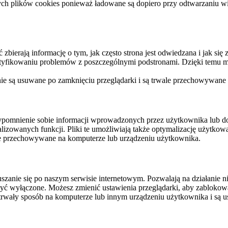
ych plików cookies ponieważ ładowane są dopiero przy odtwarzaniu wid
ierają informację o tym, jak często strona jest odwiedzana i jak się z 
ntyfikowaniu problemów z poszczególnymi podstronami. Dzięki temu mo
 nie są usuwane po zamknięciu przeglądarki i są trwale przechowywane
rzypomnienie sobie informacji wprowadzonych przez użytkownika lub 
nalizowanych funkcji. Pliki te umożliwiają także optymalizację użytko
ale przechowywane na komputerze lub urządzeniu użytkownika.
szanie się po naszym serwisie internetowym. Pozwalają na działanie ni
yć wyłączone. Możesz zmienić ustawienia przeglądarki, aby zablokować
trwały sposób na komputerze lub innym urządzeniu użytkownika i są u