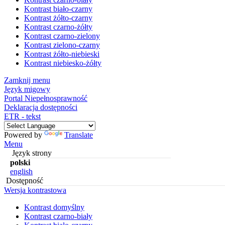
Kontrast biało-czarny
Kontrast żółto-czarny
Kontrast czarno-żółty
Kontrast czarno-zielony
Kontrast zielono-czarny
Kontrast żółto-niebieski
Kontrast niebiesko-żółty
Zamknij menu
Język migowy
Portal Niepełnosprawność
Deklaracja dostępności
ETR - tekst
Powered by
Translate
Menu
Język strony
polski
english
Dostępność
Wersja kontrastowa
Kontrast domyślny
Kontrast czarno-biały