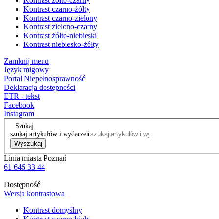
Kontrast żółto-czarny
Kontrast czarno-żółty
Kontrast czarno-zielony
Kontrast zielono-czarny
Kontrast żółto-niebieski
Kontrast niebiesko-żółty
Zamknij menu
Język migowy
Portal Niepełnosprawność
Deklaracja dostępności
ETR - tekst
Facebook
Instagram
Szukaj
szukaj artykułów i wydarzeń
Wyszukaj
Linia miasta Poznań
61 646 33 44
Dostępność
Wersja kontrastowa
Kontrast domyślny
Kontrast czarno-biały