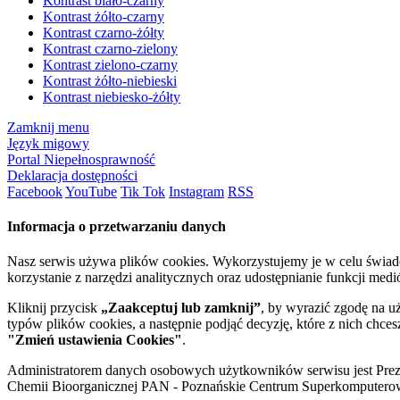
Kontrast biało-czarny
Kontrast żółto-czarny
Kontrast czarno-żółty
Kontrast czarno-zielony
Kontrast zielono-czarny
Kontrast żółto-niebieski
Kontrast niebiesko-żółty
Zamknij menu
Język migowy
Portal Niepełnosprawność
Deklaracja dostępności
Facebook
YouTube
Tik Tok
Instagram
RSS
Informacja o przetwarzaniu danych
Nasz serwis używa plików cookies. Wykorzystujemy je w celu świa
korzystanie z narzędzi analitycznych oraz udostępnianie funkcji me
Kliknij przycisk
„Zaakceptuj lub zamknij”
, by wyrazić zgodę na u
typów plików cookies, a następnie podjąć decyzję, które z nich chce
"Zmień ustawienia Cookies"
.
Administratorem danych osobowych użytkowników serwisu jest Prezyd
Chemii Bioorganicznej PAN - Poznańskie Centrum Superkomputerow