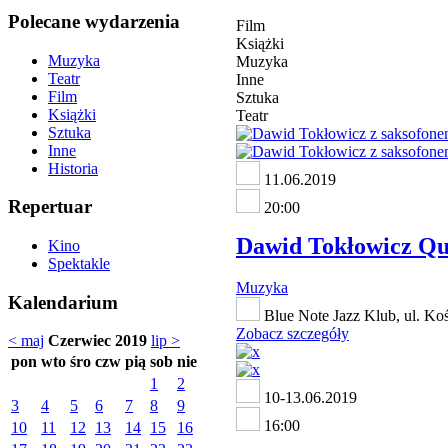
Polecane wydarzenia
Film
Książki
Muzyka
Muzyka
Teatr
Inne
Film
Sztuka
Książki
Teatr
Sztuka
Inne
Historia
11.06.2019
Repertuar
20:00
Dawid Tokłowicz Qua
Kino
Spektakle
Muzyka
Kalendarium
Blue Note Jazz Klub, ul. K
Zobacz szczegóły
< maj
Czerwiec 2019
lip >
pon
wto
śro
czw
pią
sob
nie
1
2
10-13.06.2019
3
4
5
6
7
8
9
16:00
10
11
12
13
14
15
16