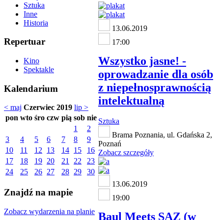
Sztuka
Inne
Historia
13.06.2019
Repertuar
17:00
Wszystko jasne! -
Kino
Spektakle
oprowadzanie dla osób
z niepełnosprawnością
Kalendarium
intelektualną
< maj
Czerwiec 2019
lip >
pon
wto
śro
czw
pią
sob
nie
Sztuka
1
2
Brama Poznania, ul. Gdańska 2,
3
4
5
6
7
8
9
Poznań
10
11
12
13
14
15
16
Zobacz szczegóły
17
18
19
20
21
22
23
24
25
26
27
28
29
30
13.06.2019
Znajdź na mapie
19:00
Zobacz wydarzenia na planie
Baul Meets SAZ (w