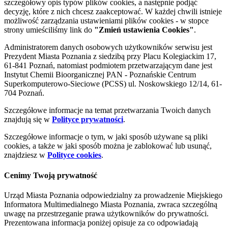
szczegółowy opis typów plików cookies, a następnie podjąć
decyzję, które z nich chcesz zaakceptować. W każdej chwili istnieje
możliwość zarządzania ustawieniami plików cookies - w stopce
strony umieściliśmy link do
"Zmień ustawienia Cookies"
.
Administratorem danych osobowych użytkowników serwisu jest
Prezydent Miasta Poznania z siedzibą przy Placu Kolegiackim 17,
61-841 Poznań, natomiast podmiotem przetwarzającym dane jest
Instytut Chemii Bioorganicznej PAN - Poznańskie Centrum
Superkomputerowo-Sieciowe (PCSS) ul. Noskowskiego 12/14, 61-
704 Poznań.
Szczegółowe informacje na temat przetwarzania Twoich danych
znajdują się w
Polityce prywatności
.
Szczegółowe informacje o tym, w jaki sposób używane są pliki
cookies, a także w jaki sposób można je zablokować lub usunąć,
znajdziesz w
Polityce cookies
.
Cenimy Twoją prywatność
Urząd Miasta Poznania odpowiedzialny za prowadzenie Miejskiego
Informatora Multimedialnego Miasta Poznania, zwraca szczególną
uwagę na przestrzeganie prawa użytkowników do prywatności.
Prezentowana informacja poniżej opisuje za co odpowiadają