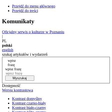
Przejdź do menu głównego
Przejdź do treści
Komunikaty
Oficjalny serwis o kulturze w Poznaniu
|
PL
polski
english
szukaj artykułów i wydarzeń
wpisz
frazę
wpisz frazę
Wyszukaj
Dostępność
Wersja kontrastowa
Kontrast domyślny
Kontrast czarno-biały
Kontrast biało-czarny