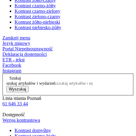
Kontrast żółto-czarny
Kontrast czarno-żółty
Kontrast czarno-zielony
Kontrast zielono-czarny
Kontrast żółto-niebieski
Kontrast niebiesko-żółty
Zamknij menu
Język migowy
Portal Niepełnosprawność
Deklaracja dostępności
ETR - tekst
Facebook
Instagram
Szukaj
szukaj artykułów i wydarzeń
Wyszukaj
Linia miasta Poznań
61 646 33 44
Dostępność
Wersja kontrastowa
Kontrast domyślny
Kontrast czarno-biały