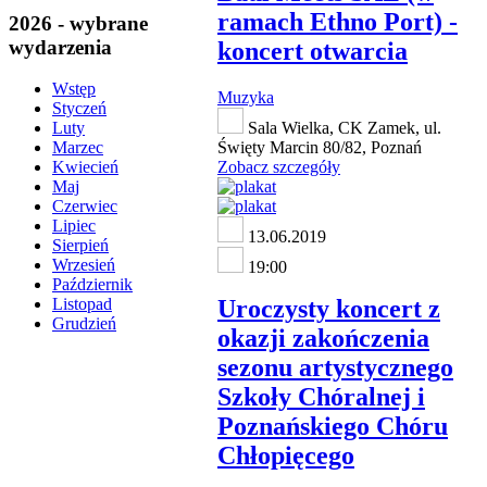
ramach Ethno Port) -
2026 - wybrane
wydarzenia
koncert otwarcia
Wstęp
Muzyka
Styczeń
Sala Wielka, CK Zamek, ul.
Luty
Święty Marcin 80/82, Poznań
Marzec
Zobacz szczegóły
Kwiecień
Maj
Czerwiec
Lipiec
13.06.2019
Sierpień
Wrzesień
19:00
Październik
Uroczysty koncert z
Listopad
Grudzień
okazji zakończenia
sezonu artystycznego
Szkoły Chóralnej i
Poznańskiego Chóru
Chłopięcego