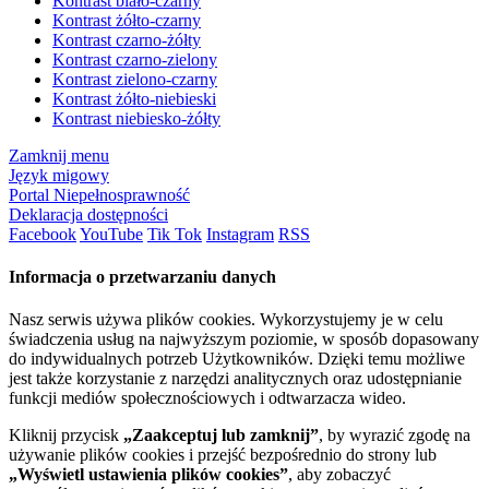
Kontrast biało-czarny
Kontrast żółto-czarny
Kontrast czarno-żółty
Kontrast czarno-zielony
Kontrast zielono-czarny
Kontrast żółto-niebieski
Kontrast niebiesko-żółty
Zamknij menu
Język migowy
Portal Niepełnosprawność
Deklaracja dostępności
Facebook
YouTube
Tik Tok
Instagram
RSS
Informacja o przetwarzaniu danych
Nasz serwis używa plików cookies. Wykorzystujemy je w celu
świadczenia usług na najwyższym poziomie, w sposób dopasowany
do indywidualnych potrzeb Użytkowników. Dzięki temu możliwe
jest także korzystanie z narzędzi analitycznych oraz udostępnianie
funkcji mediów społecznościowych i odtwarzacza wideo.
Kliknij przycisk
„Zaakceptuj lub zamknij”
, by wyrazić zgodę na
używanie plików cookies i przejść bezpośrednio do strony lub
„Wyświetl ustawienia plików cookies”
, aby zobaczyć