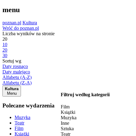
menu
poznan.pl
Kultura
Wróć do poznan.pl
Liczba wyników na stronie
20
10
20
30
Sortuj wg
Daty rosnąco
Daty malejąco
Alfabetu (A-Z)
Alfabetu (Z-A)
Kultura
Menu
Filtruj według kategorii
Polecane wydarzenia
Film
Książki
Muzyka
Muzyka
Teatr
Inne
Film
Sztuka
Książki
Teatr