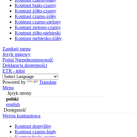
Kontrast biało-czarny
Kontrast żółto-czarny
Kontrast czarno-żółty
Kontrast czarno-zielony
Kontrast zielono-czarny
Kontrast żółto-niebieski
Kontrast niebiesko-żółty
Zamknij menu
Język migowy
Portal Niepełnosprawność
Deklaracja dostępności
ETR - tekst
Powered by
Translate
Menu
Język strony
polski
english
Dostępność
Wersja kontrastowa
Kontrast domyślny
Kontrast czarno-biały