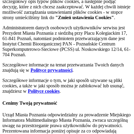
szczegółowy opis typów plików cookies, a następnie podjąć
decyzję, które z nich chcesz zaakceptować. W każdej chwili istnieje
możliwość zarządzania ustawieniami plików cookies - w stopce
strony umieściliśmy link do
"Zmień ustawienia Cookies"
.
Administratorem danych osobowych użytkowników serwisu jest
Prezydent Miasta Poznania z siedzibą przy Placu Kolegiackim 17,
61-841 Poznań, natomiast podmiotem przetwarzającym dane jest
Instytut Chemii Bioorganicznej PAN - Poznańskie Centrum
Superkomputerowo-Sieciowe (PCSS) ul. Noskowskiego 12/14, 61-
704 Poznań.
Szczegółowe informacje na temat przetwarzania Twoich danych
znajdują się w
Polityce prywatności
.
Szczegółowe informacje o tym, w jaki sposób używane są pliki
cookies, a także w jaki sposób można je zablokować lub usunąć,
znajdziesz w
Polityce cookies
.
Cenimy Twoją prywatność
Urząd Miasta Poznania odpowiedzialny za prowadzenie Miejskiego
Informatora Multimedialnego Miasta Poznania, zwraca szczególną
uwagę na przestrzeganie prawa użytkowników do prywatności.
Prezentowana informacja poniżej opisuje za co odpowiadają