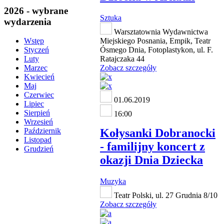
2026 - wybrane
Sztuka
wydarzenia
Warsztatownia Wydawnictwa
Miejskiego Posnania, Empik, Teatr
Wstęp
Ósmego Dnia, Fotoplastykon, ul. F.
Styczeń
Ratajczaka 44
Luty
Zobacz szczegóły
Marzec
Kwiecień
Maj
Czerwiec
01.06.2019
Lipiec
Sierpień
16:00
Wrzesień
Kołysanki Dobranocki
Październik
Listopad
- familijny koncert z
Grudzień
okazji Dnia Dziecka
Muzyka
Teatr Polski, ul. 27 Grudnia 8/10
Zobacz szczegóły