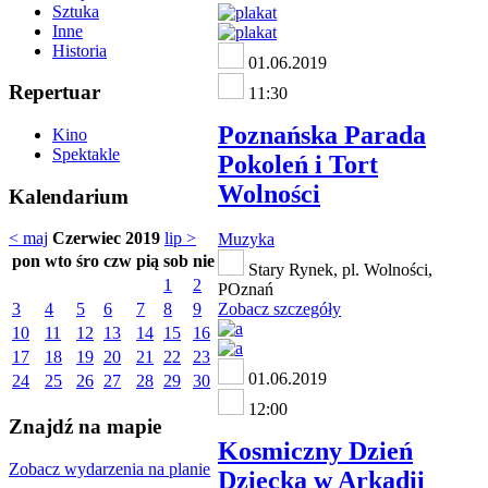
Sztuka
Inne
Historia
01.06.2019
Repertuar
11:30
Poznańska Parada
Kino
Spektakle
Pokoleń i Tort
Wolności
Kalendarium
< maj
Czerwiec 2019
lip >
Muzyka
pon
wto
śro
czw
pią
sob
nie
Stary Rynek, pl. Wolności,
1
2
POznań
3
4
5
6
7
8
9
Zobacz szczegóły
10
11
12
13
14
15
16
17
18
19
20
21
22
23
01.06.2019
24
25
26
27
28
29
30
12:00
Znajdź na mapie
Kosmiczny Dzień
Zobacz wydarzenia na planie
Dziecka w Arkadii