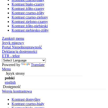
Kontrast biało-czarny
Kontrast żółto-czarny
Kontrast czarno-żółty
Kontrast czarno-zielony
Kontrast zielono-czarny
Kontrast żółto-niebieski
Kontrast niebiesko-żółty
Zamknij menu
Język migowy
Portal Niepełnosprawność
Deklaracja dostępności
ETR - tekst
Powered by
Translate
Menu
Język strony
polski
english
Dostępność
Wersja kontrastowa
Kontrast domyślny
Kontrast czarno-biały