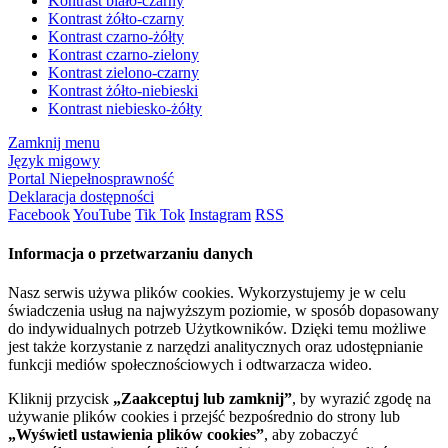
Kontrast biało-czarny
Kontrast żółto-czarny
Kontrast czarno-żółty
Kontrast czarno-zielony
Kontrast zielono-czarny
Kontrast żółto-niebieski
Kontrast niebiesko-żółty
Zamknij menu
Język migowy
Portal Niepełnosprawność
Deklaracja dostępności
Facebook
YouTube
Tik Tok
Instagram
RSS
Informacja o przetwarzaniu danych
Nasz serwis używa plików cookies. Wykorzystujemy je w celu
świadczenia usług na najwyższym poziomie, w sposób dopasowany
do indywidualnych potrzeb Użytkowników. Dzięki temu możliwe
jest także korzystanie z narzędzi analitycznych oraz udostępnianie
funkcji mediów społecznościowych i odtwarzacza wideo.
Kliknij przycisk
„Zaakceptuj lub zamknij”
, by wyrazić zgodę na
używanie plików cookies i przejść bezpośrednio do strony lub
„Wyświetl ustawienia plików cookies”
, aby zobaczyć