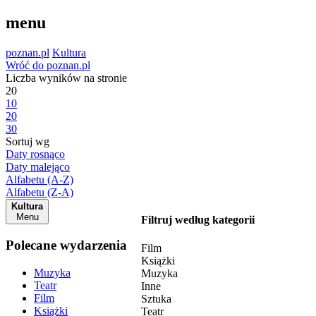
menu
poznan.pl
Kultura
Wróć do poznan.pl
Liczba wyników na stronie
20
10
20
30
Sortuj wg
Daty rosnąco
Daty malejąco
Alfabetu (A-Z)
Alfabetu (Z-A)
Kultura
Menu
Filtruj według kategorii
Polecane wydarzenia
Film
Książki
Muzyka
Muzyka
Teatr
Inne
Film
Sztuka
Książki
Teatr