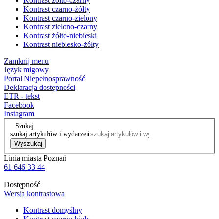
Kontrast żółto-czarny
Kontrast czarno-żółty
Kontrast czarno-zielony
Kontrast zielono-czarny
Kontrast żółto-niebieski
Kontrast niebiesko-żółty
Zamknij menu
Język migowy
Portal Niepełnosprawność
Deklaracja dostępności
ETR - tekst
Facebook
Instagram
Szukaj
szukaj artykułów i wydarzeń
Wyszukaj
Linia miasta Poznań
61 646 33 44
Dostępność
Wersja kontrastowa
Kontrast domyślny
Kontrast czarno-biały