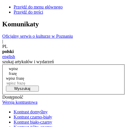
Przejdź do menu głównego
Przejdź do treści
Komunikaty
Oficjalny serwis o kulturze w Poznaniu
|
PL
polski
english
szukaj artykułów i wydarzeń
wpisz
frazę
wpisz frazę
Wyszukaj
Dostępność
Wersja kontrastowa
Kontrast domyślny
Kontrast czarno-biały
Kontrast biało-czarny