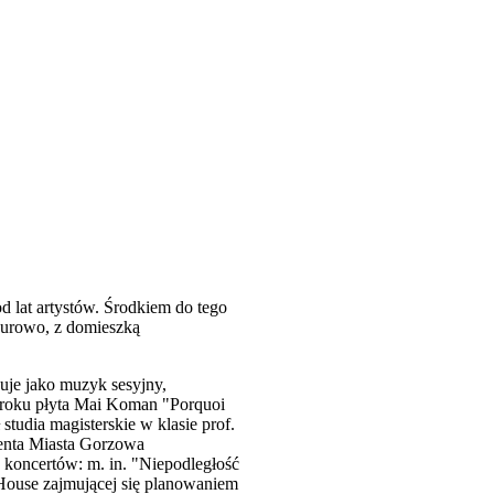
 lat artystów. Środkiem do tego
 surowo, z domieszką
uje jako muzyk sesyjny,
5 roku płyta Mai Koman "Porquoi
udia magisterskie w klasie prof.
denta Miasta Gorzowa
 koncertów: m. in. "Niepodległość
 House zajmującej się planowaniem