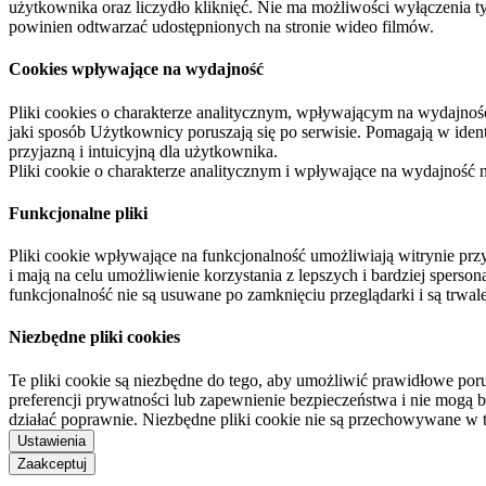
użytkownika oraz liczydło kliknięć. Nie ma możliwości wyłączenia t
powinien odtwarzać udostępnionych na stronie wideo filmów.
Cookies wpływające na wydajność
Pliki cookies o charakterze analitycznym, wpływającym na wydajność zb
jaki sposób Użytkownicy poruszają się po serwisie. Pomagają w ide
przyjazną i intuicyjną dla użytkownika.
Pliki cookie o charakterze analitycznym i wpływające na wydajność
Funkcjonalne pliki
Pliki cookie wpływające na funkcjonalność umożliwiają witrynie p
i mają na celu umożliwienie korzystania z lepszych i bardziej sperso
funkcjonalność nie są usuwane po zamknięciu przeglądarki i są trw
Niezbędne pliki cookies
Te pliki cookie są niezbędne do tego, aby umożliwić prawidłowe poru
preferencji prywatności lub zapewnienie bezpieczeństwa i nie mogą b
działać poprawnie. Niezbędne pliki cookie nie są przechowywane w 
Ustawienia
Zaakceptuj