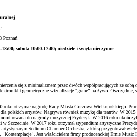
uralnej
e
28 Poznań
-18:00; sobota 10:00-17:00; niedziele i święta nieczynne
:
ierzenia się z minimalizmem przez dwóch współpracujących ze sobą od
lektroniki i geometryczne wizualizacje "grane" na żywo. Oszczędnie,
0 roku otrzymał nagrodę Rady Miasta Gorzowa Wielkopolskiego. Prac
. dla polskich artystów. Nagrywa również muzykę dla teatrów. W 201
ła nominowana do nagrody muzycznej Fryderyk. W 2016 roku ukończył st
i w Szczecinie. W 2017 roku otrzymał stypendium artystyczne Prezy
m artystycznym Sedinum Chamber Orchestra, z którą przygotował wiele
", "Kontemplacje". Jest właścicielem firmy producenckiej Ernie Music