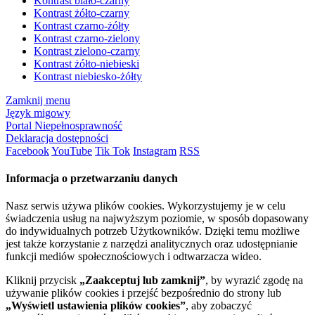
Kontrast biało-czarny
Kontrast żółto-czarny
Kontrast czarno-żółty
Kontrast czarno-zielony
Kontrast zielono-czarny
Kontrast żółto-niebieski
Kontrast niebiesko-żółty
Zamknij menu
Język migowy
Portal Niepełnosprawność
Deklaracja dostępności
Facebook
YouTube
Tik Tok
Instagram
RSS
Informacja o przetwarzaniu danych
Nasz serwis używa plików cookies. Wykorzystujemy je w celu
świadczenia usług na najwyższym poziomie, w sposób dopasowany
do indywidualnych potrzeb Użytkowników. Dzięki temu możliwe
jest także korzystanie z narzędzi analitycznych oraz udostępnianie
funkcji mediów społecznościowych i odtwarzacza wideo.
Kliknij przycisk
„Zaakceptuj lub zamknij”
, by wyrazić zgodę na
używanie plików cookies i przejść bezpośrednio do strony lub
„Wyświetl ustawienia plików cookies”
, aby zobaczyć