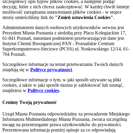
szczegółowy opis typów plików cookies, a następnie podjąć
decyzję, które z nich chcesz zaakceptować. W każdej chwili istnieje
możliwość zarządzania ustawieniami plików cookies - w stopce
strony umieściliśmy link do
"Zmień ustawienia Cookies"
.
Administratorem danych osobowych użytkowników serwisu jest
Prezydent Miasta Poznania z siedzibą przy Placu Kolegiackim 17,
61-841 Poznań, natomiast podmiotem przetwarzającym dane jest
Instytut Chemii Bioorganicznej PAN - Poznańskie Centrum
Superkomputerowo-Sieciowe (PCSS) ul. Noskowskiego 12/14, 61-
704 Poznań.
Szczegółowe informacje na temat przetwarzania Twoich danych
znajdują się w
Polityce prywatności
.
Szczegółowe informacje o tym, w jaki sposób używane są pliki
cookies, a także w jaki sposób można je zablokować lub usunąć,
znajdziesz w
Polityce cookies
.
Cenimy Twoją prywatność
Urząd Miasta Poznania odpowiedzialny za prowadzenie Miejskiego
Informatora Multimedialnego Miasta Poznania, zwraca szczególną
uwagę na przestrzeganie prawa użytkowników do prywatności.
Prezentowana informacja poniżej opisuje za co odpowiadają