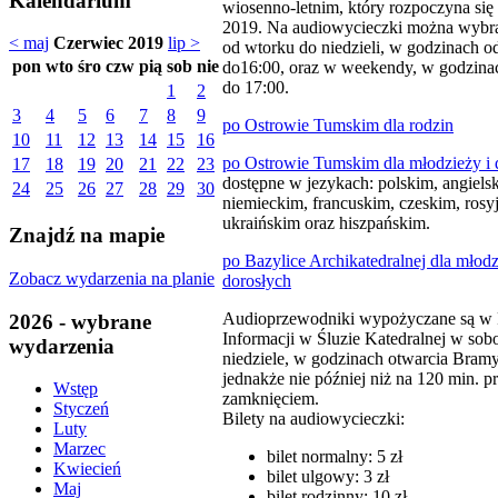
Kalendarium
wiosenno-letnim, który rozpoczyna się
2019. Na audiowycieczki można wybra
< maj
Czerwiec 2019
lip >
od wtorku do niedzieli, w godzinach o
pon
wto
śro
czw
pią
sob
nie
do16:00, oraz w weekendy, w godzina
do 17:00.
1
2
3
4
5
6
7
8
9
po Ostrowie Tumskim dla rodzin
10
11
12
13
14
15
16
po Ostrowie Tumskim dla młodzieży i 
17
18
19
20
21
22
23
dostępne w jezykach: polskim, angiels
24
25
26
27
28
29
30
niemieckim, francuskim, czeskim, rosy
ukraińskim oraz hiszpańskim.
Znajdź na mapie
po Bazylice Archikatedralnej dla młodz
Zobacz wydarzenia na planie
dorosłych
Audioprzewodniki wypożyczane są w 
2026 - wybrane
Informacji w Śluzie Katedralnej w sobo
wydarzenia
niedziele, w godzinach otwarcia Bram
jednakże nie później niż na 120 min. p
Wstęp
zamknięciem.
Styczeń
Bilety na audiowycieczki:
Luty
Marzec
bilet normalny: 5 zł
Kwiecień
bilet ulgowy: 3 zł
Maj
bilet rodzinny: 10 zł