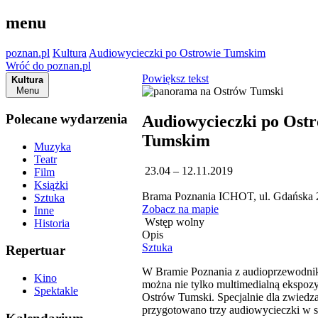
menu
poznan.pl
Kultura
Audiowycieczki po Ostrowie Tumskim
Wróć do poznan.pl
Powiększ tekst
Kultura
Menu
Polecane wydarzenia
Audiowycieczki po Ostr
Tumskim
Muzyka
Teatr
23.04 – 12.11.2019
Film
Książki
Brama Poznania ICHOT, ul. Gdańska 
Sztuka
Zobacz na mapie
Inne
Wstęp wolny
Historia
Opis
Sztuka
Repertuar
W Bramie Poznania z audioprzewodni
Kino
można nie tylko multimedialną ekspozyc
Spektakle
Ostrów Tumski. Specjalnie dla zwiedz
przygotowano trzy audiowycieczki w s