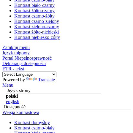
Kontrast biało-czarny
Kontrast żółto-czarny
Kontrast czarno-żółty
Kontrast czarno-zielony
Kontrast zielono-czarny
Kontrast żółto-niebieski
Kontrast niebiesko-żółty
Zamknij menu
Język migowy
Portal Niepełnosprawność
Deklaracja dostępności
ETR - tekst
Powered by
Translate
Menu
Język strony
polski
english
Dostępność
Wersja kontrastowa
Kontrast domyślny
Kontrast czarno-biały