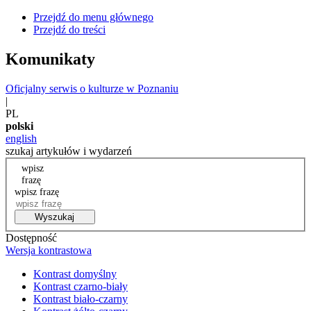
Przejdź do menu głównego
Przejdź do treści
Komunikaty
Oficjalny serwis o kulturze w Poznaniu
|
PL
polski
english
szukaj artykułów i wydarzeń
wpisz
frazę
wpisz frazę
Wyszukaj
Dostępność
Wersja kontrastowa
Kontrast domyślny
Kontrast czarno-biały
Kontrast biało-czarny