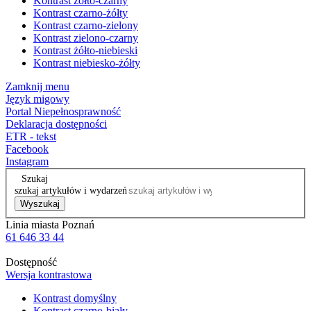
Kontrast żółto-czarny
Kontrast czarno-żółty
Kontrast czarno-zielony
Kontrast zielono-czarny
Kontrast żółto-niebieski
Kontrast niebiesko-żółty
Zamknij menu
Język migowy
Portal Niepełnosprawność
Deklaracja dostępności
ETR - tekst
Facebook
Instagram
Szukaj
szukaj artykułów i wydarzeń
Wyszukaj
Linia miasta Poznań
61 646 33 44
Dostępność
Wersja kontrastowa
Kontrast domyślny
Kontrast czarno-biały