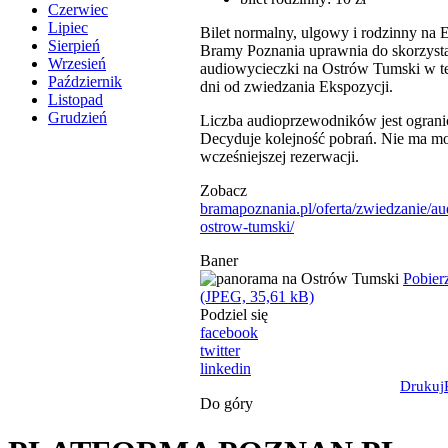
Czerwiec
Lipiec
Bilet normalny, ulgowy i rodzinny na 
Sierpień
Bramy Poznania uprawnia do skorzysta
Wrzesień
audiowycieczki na Ostrów Tumski w t
Październik
dni od zwiedzania Ekspozycji.
Listopad
Grudzień
Liczba audioprzewodników jest ograni
Decyduje kolejność pobrań. Nie ma mo
wcześniejszej rezerwacji.
Zobacz
bramapoznania.pl/oferta/zwiedzanie/au
ostrow-tumski/
Baner
Pobier
(JPEG, 35,61 kB)
Podziel się
facebook
twitter
linkedin
Drukuj
Do góry