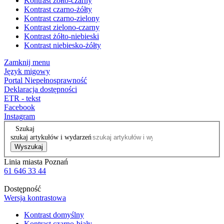
Kontrast żółto-czarny
Kontrast czarno-żółty
Kontrast czarno-zielony
Kontrast zielono-czarny
Kontrast żółto-niebieski
Kontrast niebiesko-żółty
Zamknij menu
Język migowy
Portal Niepełnosprawność
Deklaracja dostępności
ETR - tekst
Facebook
Instagram
Szukaj
szukaj artykułów i wydarzeń
Wyszukaj
Linia miasta Poznań
61 646 33 44
Dostępność
Wersja kontrastowa
Kontrast domyślny
Kontrast czarno-biały