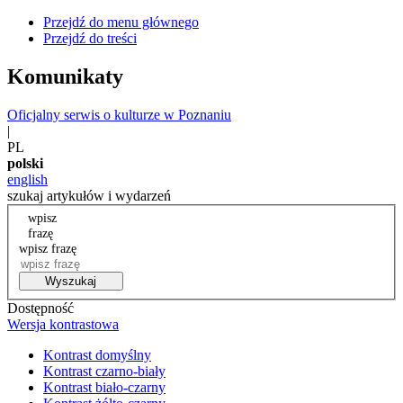
Przejdź do menu głównego
Przejdź do treści
Komunikaty
Oficjalny serwis o kulturze w Poznaniu
|
PL
polski
english
szukaj artykułów i wydarzeń
wpisz
frazę
wpisz frazę
Wyszukaj
Dostępność
Wersja kontrastowa
Kontrast domyślny
Kontrast czarno-biały
Kontrast biało-czarny