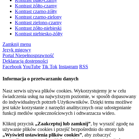
Kontrast biało-czarny
Kontrast żółto-czarny
Kontrast czarno-żółty
Kontrast czarno-zielony
Kontrast zielono-czarny
Kontrast żółto-niebieski
Kontrast niebiesko-żółty
Zamknij menu
Język migowy
Portal Niepełnosprawność
Deklaracja dostępności
Facebook
YouTube
Tik Tok
Instagram
RSS
Informacja o przetwarzaniu danych
Nasz serwis używa plików cookies. Wykorzystujemy je w celu
świadczenia usług na najwyższym poziomie, w sposób dopasowany
do indywidualnych potrzeb Użytkowników. Dzięki temu możliwe
jest także korzystanie z narzędzi analitycznych oraz udostępnianie
funkcji mediów społecznościowych i odtwarzacza wideo.
Kliknij przycisk
„Zaakceptuj lub zamknij”
, by wyrazić zgodę na
używanie plików cookies i przejść bezpośrednio do strony lub
„Wyświetl ustawienia plików cookies”
, aby zobaczyć