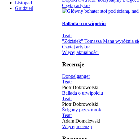
Listopad
Czytaj artykuł
Grudzień
Ballada o urwipołciu
Teatr
"Zdzisiek" Tomasza Mana wyróżnia się
Czytaj artykuł
Więcej aktualności
Recenzje
Doppelganger
Teatr
Piotr Dobrowolski
Ballada o urwipołciu
Teatr
Piotr Dobrowolski
Ścigany przez mrok
Teatr
Adam Domalewski
Więcej recenzji
Rozmowy