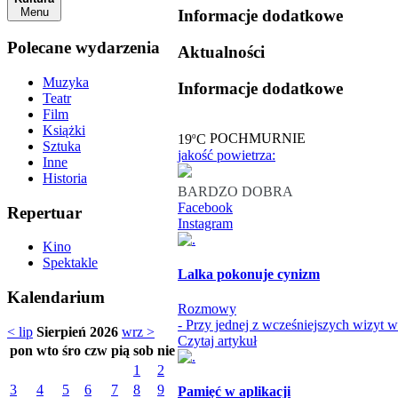
Menu
Informacje dodatkowe
Polecane wydarzenia
Aktualności
Muzyka
Informacje dodatkowe
Teatr
Film
Książki
o
19
C
POCHMURNIE
Sztuka
jakość powietrza:
Inne
Historia
BARDZO DOBRA
Facebook
Repertuar
Instagram
Kino
Spektakle
Lalka pokonuje cynizm
Kalendarium
Rozmowy
- Przy jednej z wcześniejszych wizyt 
< lip
Sierpień 2026
wrz >
Czytaj artykuł
pon
wto
śro
czw
pią
sob
nie
1
2
3
4
5
6
7
8
9
Pamięć w aplikacji