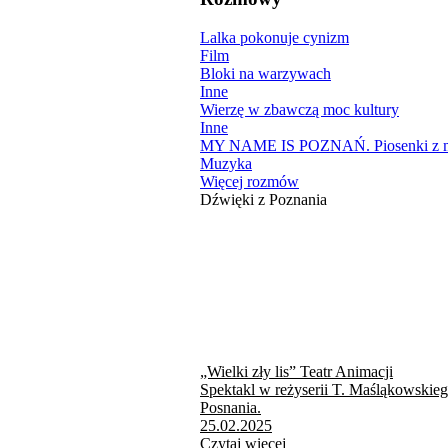
Lalka pokonuje cynizm
Film
Bloki na warzywach
Inne
Wierzę w zbawczą moc kultury
Inne
MY NAME IS POZNAŃ. Piosenki z mi
Muzyka
Więcej rozmów
Dźwięki z Poznania
„Wielki zły lis” Teatr Animacji
Spektakl w reżyserii T. Maśląkowskie
Posnania.
25.02.2025
Czytaj więcej