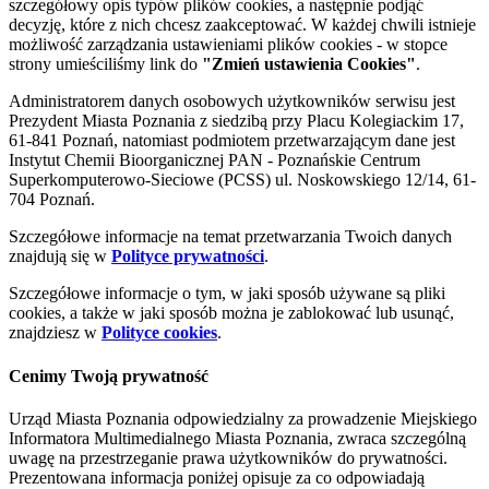
szczegółowy opis typów plików cookies, a następnie podjąć
decyzję, które z nich chcesz zaakceptować. W każdej chwili istnieje
możliwość zarządzania ustawieniami plików cookies - w stopce
strony umieściliśmy link do
"Zmień ustawienia Cookies"
.
Administratorem danych osobowych użytkowników serwisu jest
Prezydent Miasta Poznania z siedzibą przy Placu Kolegiackim 17,
61-841 Poznań, natomiast podmiotem przetwarzającym dane jest
Instytut Chemii Bioorganicznej PAN - Poznańskie Centrum
Superkomputerowo-Sieciowe (PCSS) ul. Noskowskiego 12/14, 61-
704 Poznań.
Szczegółowe informacje na temat przetwarzania Twoich danych
znajdują się w
Polityce prywatności
.
Szczegółowe informacje o tym, w jaki sposób używane są pliki
cookies, a także w jaki sposób można je zablokować lub usunąć,
znajdziesz w
Polityce cookies
.
Cenimy Twoją prywatność
Urząd Miasta Poznania odpowiedzialny za prowadzenie Miejskiego
Informatora Multimedialnego Miasta Poznania, zwraca szczególną
uwagę na przestrzeganie prawa użytkowników do prywatności.
Prezentowana informacja poniżej opisuje za co odpowiadają