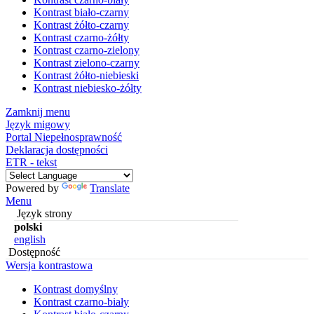
Kontrast biało-czarny
Kontrast żółto-czarny
Kontrast czarno-żółty
Kontrast czarno-zielony
Kontrast zielono-czarny
Kontrast żółto-niebieski
Kontrast niebiesko-żółty
Zamknij menu
Język migowy
Portal Niepełnosprawność
Deklaracja dostępności
ETR - tekst
Powered by
Translate
Menu
Język strony
polski
english
Dostępność
Wersja kontrastowa
Kontrast domyślny
Kontrast czarno-biały