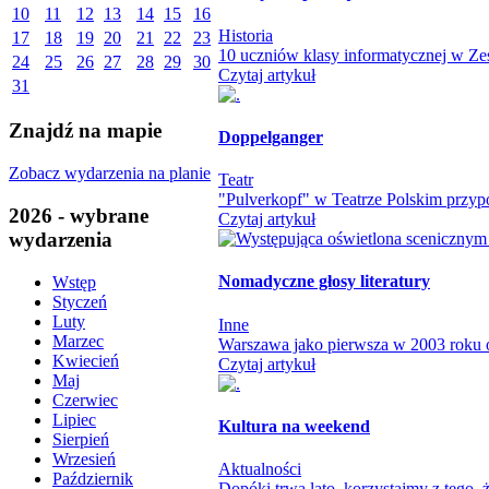
10
11
12
13
14
15
16
Historia
17
18
19
20
21
22
23
10 uczniów klasy informatycznej w Zes
24
25
26
27
28
29
30
Czytaj artykuł
31
Znajdź na mapie
Doppelganger
Zobacz wydarzenia na planie
Teatr
"Pulverkopf" w Teatrze Polskim przypo
2026 - wybrane
Czytaj artykuł
wydarzenia
Nomadyczne głosy literatury
Wstęp
Styczeń
Luty
Inne
Marzec
Warszawa jako pierwsza w 2003 roku otw
Kwiecień
Czytaj artykuł
Maj
Czerwiec
Lipiec
Kultura na weekend
Sierpień
Wrzesień
Aktualności
Październik
Dopóki trwa lato, korzystajmy z tego