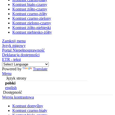
Kontrast biało-czarny
Kontrast żółto-czarny
Kontrast czarno-żółty
Kontrast czarno-zielony
Kontrast zielono-czarny
Kontrast żółto-niebieski
Kontrast niebiesko-żółty
Zamknij menu
Język migowy
Portal Niepełnosprawność
Deklaracja dostępności
ETR - tekst
Powered by
Translate
Menu
Język strony
polski
english
Dostępność
Wersja kontrastowa
Kontrast domyślny
Kontrast czarno-biały