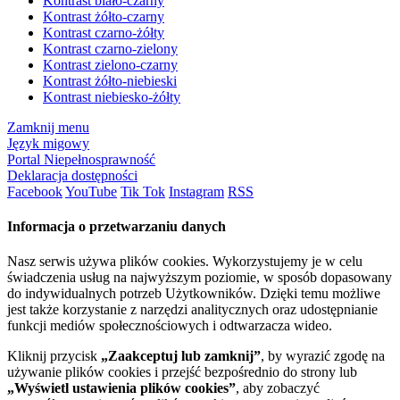
Kontrast biało-czarny
Kontrast żółto-czarny
Kontrast czarno-żółty
Kontrast czarno-zielony
Kontrast zielono-czarny
Kontrast żółto-niebieski
Kontrast niebiesko-żółty
Zamknij menu
Język migowy
Portal Niepełnosprawność
Deklaracja dostępności
Facebook
YouTube
Tik Tok
Instagram
RSS
Informacja o przetwarzaniu danych
Nasz serwis używa plików cookies. Wykorzystujemy je w celu
świadczenia usług na najwyższym poziomie, w sposób dopasowany
do indywidualnych potrzeb Użytkowników. Dzięki temu możliwe
jest także korzystanie z narzędzi analitycznych oraz udostępnianie
funkcji mediów społecznościowych i odtwarzacza wideo.
Kliknij przycisk
„Zaakceptuj lub zamknij”
, by wyrazić zgodę na
używanie plików cookies i przejść bezpośrednio do strony lub
„Wyświetl ustawienia plików cookies”
, aby zobaczyć