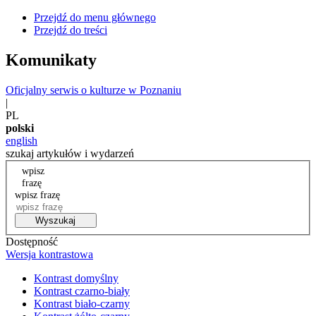
Przejdź do menu głównego
Przejdź do treści
Komunikaty
Oficjalny serwis o kulturze w Poznaniu
|
PL
polski
english
szukaj artykułów i wydarzeń
wpisz
frazę
wpisz frazę
Wyszukaj
Dostępność
Wersja kontrastowa
Kontrast domyślny
Kontrast czarno-biały
Kontrast biało-czarny