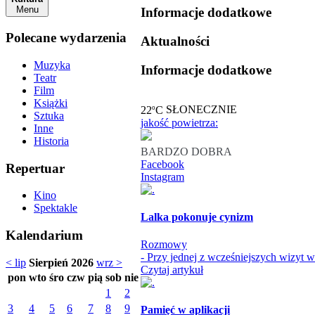
Menu
Informacje dodatkowe
Polecane wydarzenia
Aktualności
Muzyka
Informacje dodatkowe
Teatr
Film
Książki
o
22
C
SŁONECZNIE
Sztuka
jakość powietrza:
Inne
Historia
BARDZO DOBRA
Facebook
Repertuar
Instagram
Kino
Spektakle
Lalka pokonuje cynizm
Kalendarium
Rozmowy
- Przy jednej z wcześniejszych wizyt 
< lip
Sierpień 2026
wrz >
Czytaj artykuł
pon
wto
śro
czw
pią
sob
nie
1
2
3
4
5
6
7
8
9
Pamięć w aplikacji