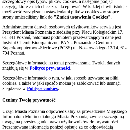
szczegółowy opis typów plików cookies, a następnie podjąć
decyzję, które z nich chcesz zaakceptować. W każdej chwili istnieje
możliwość zarządzania ustawieniami plików cookies - w stopce
strony umieściliśmy link do
"Zmień ustawienia Cookies"
.
Administratorem danych osobowych użytkowników serwisu jest
Prezydent Miasta Poznania z siedzibą przy Placu Kolegiackim 17,
61-841 Poznań, natomiast podmiotem przetwarzającym dane jest
Instytut Chemii Bioorganicznej PAN - Poznańskie Centrum
Superkomputerowo-Sieciowe (PCSS) ul. Noskowskiego 12/14, 61-
704 Poznań.
Szczegółowe informacje na temat przetwarzania Twoich danych
znajdują się w
Polityce prywatności
.
Szczegółowe informacje o tym, w jaki sposób używane są pliki
cookies, a także w jaki sposób można je zablokować lub usunąć,
znajdziesz w
Polityce cookies
.
Cenimy Twoją prywatność
Urząd Miasta Poznania odpowiedzialny za prowadzenie Miejskiego
Informatora Multimedialnego Miasta Poznania, zwraca szczególną
uwagę na przestrzeganie prawa użytkowników do prywatności.
Prezentowana informacja poniżej opisuje za co odpowiadają