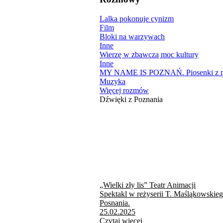
Lalka pokonuje cynizm
Film
Bloki na warzywach
Inne
Wierzę w zbawczą moc kultury
Inne
MY NAME IS POZNAŃ. Piosenki z mi
Muzyka
Więcej rozmów
Dźwięki z Poznania
„Wielki zły lis” Teatr Animacji
Spektakl w reżyserii T. Maśląkowskie
Posnania.
25.02.2025
Czytaj więcej