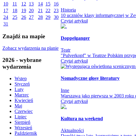
10
11
12
13
14
15
16
Historia
17
18
19
20
21
22
23
10 uczniów klasy informatycznej w Zes
24
25
26
27
28
29
30
Czytaj artykuł
31
Znajdź na mapie
Doppelganger
Zobacz wydarzenia na planie
Teatr
"Pulverkopf" w Teatrze Polskim przypo
2026 - wybrane
Czytaj artykuł
wydarzenia
Nomadyczne głosy literatury
Wstęp
Styczeń
Luty
Inne
Marzec
Warszawa jako pierwsza w 2003 roku otw
Kwiecień
Czytaj artykuł
Maj
Czerwiec
Lipiec
Kultura na weekend
Sierpień
Wrzesień
Aktualności
Październik
Dopóki trwa lato, korzystajmy z tego