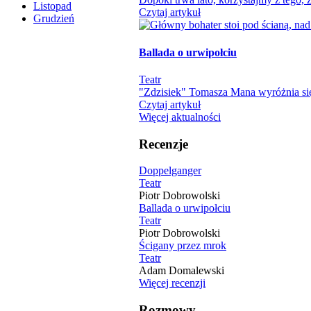
Listopad
Czytaj artykuł
Grudzień
Ballada o urwipołciu
Teatr
"Zdzisiek" Tomasza Mana wyróżnia się
Czytaj artykuł
Więcej aktualności
Recenzje
Doppelganger
Teatr
Piotr Dobrowolski
Ballada o urwipołciu
Teatr
Piotr Dobrowolski
Ścigany przez mrok
Teatr
Adam Domalewski
Więcej recenzji
Rozmowy