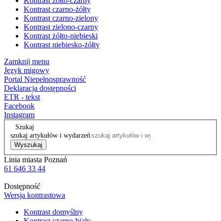
Kontrast żółto-czarny
Kontrast czarno-żółty
Kontrast czarno-zielony
Kontrast zielono-czarny
Kontrast żółto-niebieski
Kontrast niebiesko-żółty
Zamknij menu
Język migowy
Portal Niepełnosprawność
Deklaracja dostępności
ETR - tekst
Facebook
Instagram
Szukaj
szukaj artykułów i wydarzeń
Wyszukaj
Linia miasta Poznań
61 646 33 44
Dostępność
Wersja kontrastowa
Kontrast domyślny
Kontrast czarno-biały