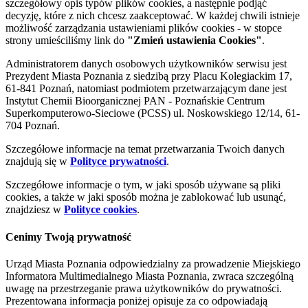
szczegółowy opis typów plików cookies, a następnie podjąć
decyzję, które z nich chcesz zaakceptować. W każdej chwili istnieje
możliwość zarządzania ustawieniami plików cookies - w stopce
strony umieściliśmy link do
"Zmień ustawienia Cookies"
.
Administratorem danych osobowych użytkowników serwisu jest
Prezydent Miasta Poznania z siedzibą przy Placu Kolegiackim 17,
61-841 Poznań, natomiast podmiotem przetwarzającym dane jest
Instytut Chemii Bioorganicznej PAN - Poznańskie Centrum
Superkomputerowo-Sieciowe (PCSS) ul. Noskowskiego 12/14, 61-
704 Poznań.
Szczegółowe informacje na temat przetwarzania Twoich danych
znajdują się w
Polityce prywatności
.
Szczegółowe informacje o tym, w jaki sposób używane są pliki
cookies, a także w jaki sposób można je zablokować lub usunąć,
znajdziesz w
Polityce cookies
.
Cenimy Twoją prywatność
Urząd Miasta Poznania odpowiedzialny za prowadzenie Miejskiego
Informatora Multimedialnego Miasta Poznania, zwraca szczególną
uwagę na przestrzeganie prawa użytkowników do prywatności.
Prezentowana informacja poniżej opisuje za co odpowiadają