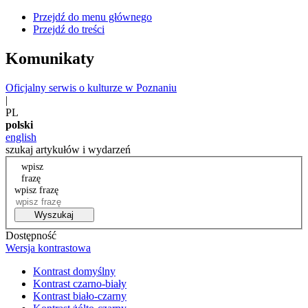
Przejdź do menu głównego
Przejdź do treści
Komunikaty
Oficjalny serwis o kulturze w Poznaniu
|
PL
polski
english
szukaj artykułów i wydarzeń
wpisz
frazę
wpisz frazę
Wyszukaj
Dostępność
Wersja kontrastowa
Kontrast domyślny
Kontrast czarno-biały
Kontrast biało-czarny