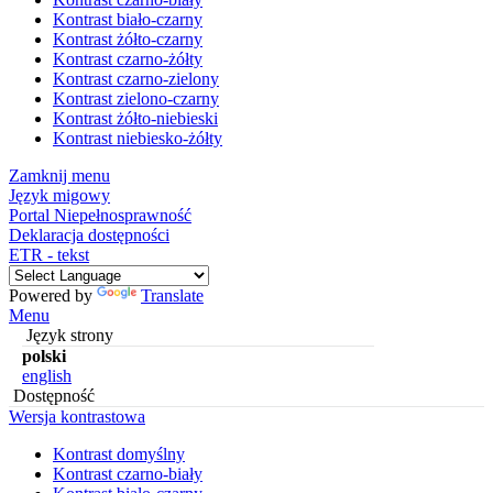
Kontrast biało-czarny
Kontrast żółto-czarny
Kontrast czarno-żółty
Kontrast czarno-zielony
Kontrast zielono-czarny
Kontrast żółto-niebieski
Kontrast niebiesko-żółty
Zamknij menu
Język migowy
Portal Niepełnosprawność
Deklaracja dostępności
ETR - tekst
Powered by
Translate
Menu
Język strony
polski
english
Dostępność
Wersja kontrastowa
Kontrast domyślny
Kontrast czarno-biały