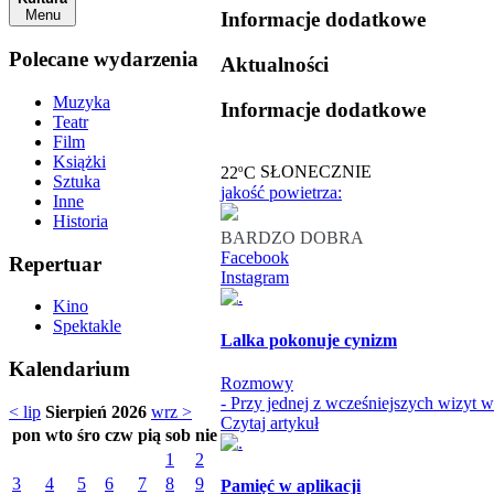
Menu
Informacje dodatkowe
Polecane wydarzenia
Aktualności
Muzyka
Informacje dodatkowe
Teatr
Film
Książki
o
22
C
SŁONECZNIE
Sztuka
jakość powietrza:
Inne
Historia
BARDZO DOBRA
Facebook
Repertuar
Instagram
Kino
Spektakle
Lalka pokonuje cynizm
Kalendarium
Rozmowy
- Przy jednej z wcześniejszych wizyt 
< lip
Sierpień 2026
wrz >
Czytaj artykuł
pon
wto
śro
czw
pią
sob
nie
1
2
3
4
5
6
7
8
9
Pamięć w aplikacji