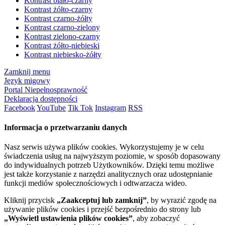
Kontrast biało-czarny
Kontrast żółto-czarny
Kontrast czarno-żółty
Kontrast czarno-zielony
Kontrast zielono-czarny
Kontrast żółto-niebieski
Kontrast niebiesko-żółty
Zamknij menu
Język migowy
Portal Niepełnosprawność
Deklaracja dostępności
Facebook
YouTube
Tik Tok
Instagram
RSS
Informacja o przetwarzaniu danych
Nasz serwis używa plików cookies. Wykorzystujemy je w celu
świadczenia usług na najwyższym poziomie, w sposób dopasowany
do indywidualnych potrzeb Użytkowników. Dzięki temu możliwe
jest także korzystanie z narzędzi analitycznych oraz udostępnianie
funkcji mediów społecznościowych i odtwarzacza wideo.
Kliknij przycisk
„Zaakceptuj lub zamknij”
, by wyrazić zgodę na
używanie plików cookies i przejść bezpośrednio do strony lub
„Wyświetl ustawienia plików cookies”
, aby zobaczyć