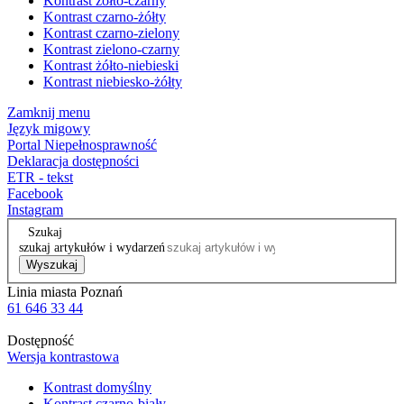
Kontrast żółto-czarny
Kontrast czarno-żółty
Kontrast czarno-zielony
Kontrast zielono-czarny
Kontrast żółto-niebieski
Kontrast niebiesko-żółty
Zamknij menu
Język migowy
Portal Niepełnosprawność
Deklaracja dostępności
ETR - tekst
Facebook
Instagram
Szukaj
szukaj artykułów i wydarzeń
Wyszukaj
Linia miasta Poznań
61 646 33 44
Dostępność
Wersja kontrastowa
Kontrast domyślny
Kontrast czarno-biały