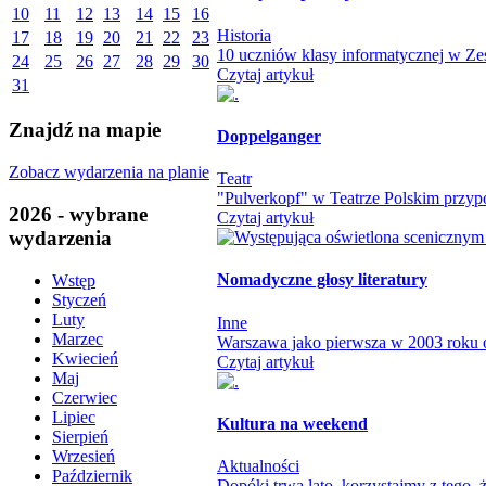
10
11
12
13
14
15
16
Historia
17
18
19
20
21
22
23
10 uczniów klasy informatycznej w Zes
24
25
26
27
28
29
30
Czytaj artykuł
31
Znajdź na mapie
Doppelganger
Zobacz wydarzenia na planie
Teatr
"Pulverkopf" w Teatrze Polskim przypo
2026 - wybrane
Czytaj artykuł
wydarzenia
Nomadyczne głosy literatury
Wstęp
Styczeń
Luty
Inne
Marzec
Warszawa jako pierwsza w 2003 roku otw
Kwiecień
Czytaj artykuł
Maj
Czerwiec
Lipiec
Kultura na weekend
Sierpień
Wrzesień
Aktualności
Październik
Dopóki trwa lato, korzystajmy z tego