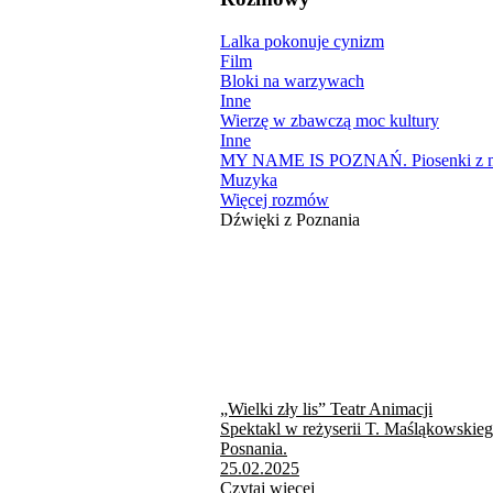
Lalka pokonuje cynizm
Film
Bloki na warzywach
Inne
Wierzę w zbawczą moc kultury
Inne
MY NAME IS POZNAŃ. Piosenki z mi
Muzyka
Więcej rozmów
Dźwięki z Poznania
„Wielki zły lis” Teatr Animacji
Spektakl w reżyserii T. Maśląkowskie
Posnania.
25.02.2025
Czytaj więcej