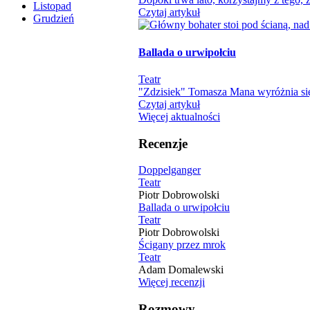
Listopad
Czytaj artykuł
Grudzień
Ballada o urwipołciu
Teatr
"Zdzisiek" Tomasza Mana wyróżnia się
Czytaj artykuł
Więcej aktualności
Recenzje
Doppelganger
Teatr
Piotr Dobrowolski
Ballada o urwipołciu
Teatr
Piotr Dobrowolski
Ścigany przez mrok
Teatr
Adam Domalewski
Więcej recenzji
Rozmowy