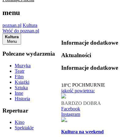
menu
poznan.pl
Kultura
Wróć do poznan.pl
Kultura
Menu
Informacje dodatkowe
Polecane wydarzenia
Aktualności
Muzyka
Informacje dodatkowe
Teatr
Film
Książki
o
18
C
POCHMURNIE
Sztuka
jakość powietrza:
Inne
Historia
BARDZO DOBRA
Facebook
Repertuar
Instagram
Kino
Spektakle
Kultura na weekend