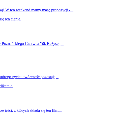
rką! W ten weekend mamy masę propozycji -...
 Poznańskiego Czerwca '56. Reżyser,...
órego życie i twórczość pozostają...
ieści, z których składa się ten film....