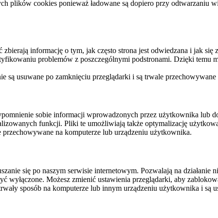
ych plików cookies ponieważ ładowane są dopiero przy odtwarzaniu wid
ierają informację o tym, jak często strona jest odwiedzana i jak się z 
ntyfikowaniu problemów z poszczególnymi podstronami. Dzięki temu mo
 nie są usuwane po zamknięciu przeglądarki i są trwale przechowywane
rzypomnienie sobie informacji wprowadzonych przez użytkownika lub 
nalizowanych funkcji. Pliki te umożliwiają także optymalizację użytko
ale przechowywane na komputerze lub urządzeniu użytkownika.
szanie się po naszym serwisie internetowym. Pozwalają na działanie ni
yć wyłączone. Możesz zmienić ustawienia przeglądarki, aby zablokować
trwały sposób na komputerze lub innym urządzeniu użytkownika i są u