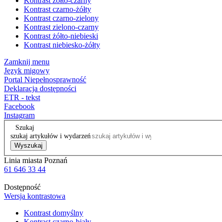
Kontrast żółto-czarny
Kontrast czarno-żółty
Kontrast czarno-zielony
Kontrast zielono-czarny
Kontrast żółto-niebieski
Kontrast niebiesko-żółty
Zamknij menu
Język migowy
Portal Niepełnosprawność
Deklaracja dostępności
ETR - tekst
Facebook
Instagram
Szukaj
szukaj artykułów i wydarzeń
Wyszukaj
Linia miasta Poznań
61 646 33 44
Dostępność
Wersja kontrastowa
Kontrast domyślny
Kontrast czarno-biały