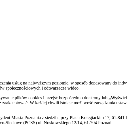
dczenia usług na najwyższym poziomie, w sposób dopasowany do indy
diów społecznościowych i odtwarzacza wideo.
żywanie plików cookies i przejść bezpośrednio do strony lub
„Wyświetl
sz zaakceptować. W każdej chwili istnieje możliwość zarządzania ustaw
ent Miasta Poznania z siedzibą przy Placu Kolegiackim 17, 61-841 P
o-Sieciowe (PCSS) ul. Noskowskiego 12/14, 61-704 Poznań.