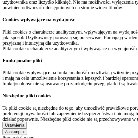
użytkownika oraz liczydło kliknięć. Nie ma możliwości wyłączenia t
powinien odtwarzać udostępnionych na stronie wideo filmów.
Cookies wpływające na wydajność
Pliki cookies o charakterze analitycznym, wpływającym na wydajność zb
jaki sposób Użytkownicy poruszają się po serwisie. Pomagają w ide
przyjazną i intuicyjną dla użytkownika.
Pliki cookie o charakterze analitycznym i wpływające na wydajność
Funkcjonalne pliki
Pliki cookie wpływające na funkcjonalność umożliwiają witrynie p
i mają na celu umożliwienie korzystania z lepszych i bardziej sperso
funkcjonalność nie są usuwane po zamknięciu przeglądarki i są trw
Niezbędne pliki cookies
Te pliki cookie są niezbędne do tego, aby umożliwić prawidłowe poru
preferencji prywatności lub zapewnienie bezpieczeństwa i nie mogą b
działać poprawnie. Niezbędne pliki cookie nie są przechowywane w 
Ustawienia
Zaakceptuj
Pominąłeś menu