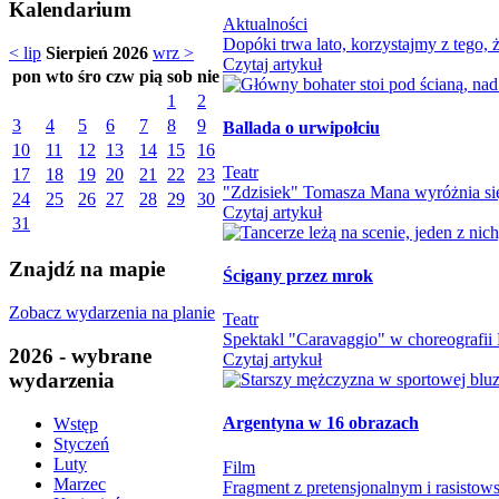
Kalendarium
Aktualności
Dopóki trwa lato, korzystajmy z tego
< lip
Sierpień 2026
wrz >
Czytaj artykuł
pon
wto
śro
czw
pią
sob
nie
1
2
3
4
5
6
7
8
9
Ballada o urwipołciu
10
11
12
13
14
15
16
Teatr
17
18
19
20
21
22
23
"Zdzisiek" Tomasza Mana wyróżnia się
24
25
26
27
28
29
30
Czytaj artykuł
31
Znajdź na mapie
Ścigany przez mrok
Zobacz wydarzenia na planie
Teatr
Spektakl "Caravaggio" w choreografii M
2026 - wybrane
Czytaj artykuł
wydarzenia
Argentyna w 16 obrazach
Wstęp
Styczeń
Luty
Film
Marzec
Fragment z pretensjonalnym i rasistowsk