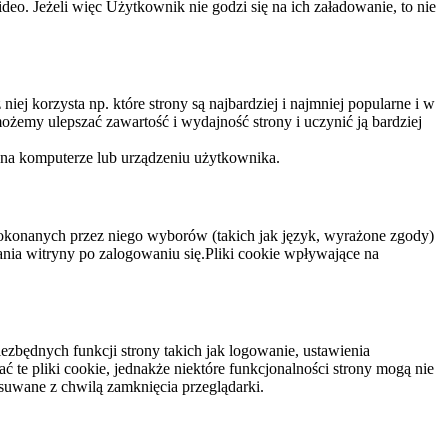
eo. Jeżeli więc Użytkownik nie godzi się na ich załadowanie, to nie
niej korzysta np. które strony są najbardziej i najmniej popularne i w
żemy ulepszać zawartość i wydajność strony i uczynić ją bardziej
 na komputerze lub urządzeniu użytkownika.
dokonanych przez niego wyborów (takich jak język, wyrażone zgody)
wania witryny po zalogowaniu się.Pliki cookie wpływające na
ezbędnych funkcji strony takich jak logowanie, ustawienia
 te pliki cookie, jednakże niektóre funkcjonalności strony mogą nie
suwane z chwilą zamknięcia przeglądarki.