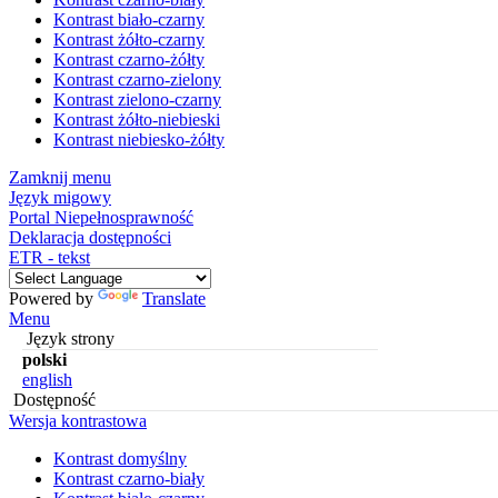
Kontrast biało-czarny
Kontrast żółto-czarny
Kontrast czarno-żółty
Kontrast czarno-zielony
Kontrast zielono-czarny
Kontrast żółto-niebieski
Kontrast niebiesko-żółty
Zamknij menu
Język migowy
Portal Niepełnosprawność
Deklaracja dostępności
ETR - tekst
Powered by
Translate
Menu
Język strony
polski
english
Dostępność
Wersja kontrastowa
Kontrast domyślny
Kontrast czarno-biały