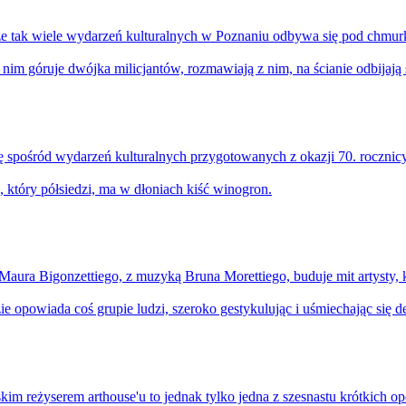
, że tak wiele wydarzeń kulturalnych w Poznaniu odbywa się pod chmu
 spośród wydarzeń kulturalnych przygotowanych z okazji 70. rocznicy
aura Bigonzettiego, z muzyką Bruna Morettiego, buduje mit artysty, kt
im reżyserem arthouse'u to jednak tylko jedna z szesnastu krótkich opow