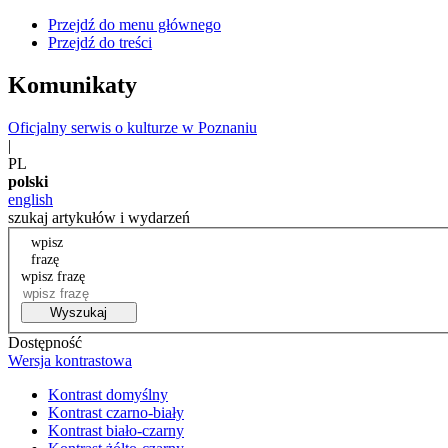
Przejdź do menu głównego
Przejdź do treści
Komunikaty
Oficjalny serwis o kulturze w Poznaniu
|
PL
polski
english
szukaj artykułów i wydarzeń
wpisz
frazę
wpisz frazę
Wyszukaj
Dostępność
Wersja kontrastowa
Kontrast domyślny
Kontrast czarno-biały
Kontrast biało-czarny