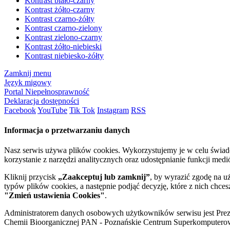
Kontrast biało-czarny
Kontrast żółto-czarny
Kontrast czarno-żółty
Kontrast czarno-zielony
Kontrast zielono-czarny
Kontrast żółto-niebieski
Kontrast niebiesko-żółty
Zamknij menu
Język migowy
Portal Niepełnosprawność
Deklaracja dostępności
Facebook
YouTube
Tik Tok
Instagram
RSS
Informacja o przetwarzaniu danych
Nasz serwis używa plików cookies. Wykorzystujemy je w celu świa
korzystanie z narzędzi analitycznych oraz udostępnianie funkcji me
Kliknij przycisk
„Zaakceptuj lub zamknij”
, by wyrazić zgodę na u
typów plików cookies, a następnie podjąć decyzję, które z nich chce
"Zmień ustawienia Cookies"
.
Administratorem danych osobowych użytkowników serwisu jest Prezyd
Chemii Bioorganicznej PAN - Poznańskie Centrum Superkomputerow