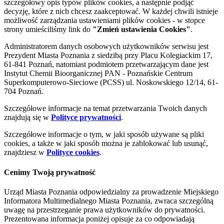
szczegółowy opis typów plików cookies, a następnie podjąć
decyzję, które z nich chcesz zaakceptować. W każdej chwili istnieje
możliwość zarządzania ustawieniami plików cookies - w stopce
strony umieściliśmy link do
"Zmień ustawienia Cookies"
.
Administratorem danych osobowych użytkowników serwisu jest
Prezydent Miasta Poznania z siedzibą przy Placu Kolegiackim 17,
61-841 Poznań, natomiast podmiotem przetwarzającym dane jest
Instytut Chemii Bioorganicznej PAN - Poznańskie Centrum
Superkomputerowo-Sieciowe (PCSS) ul. Noskowskiego 12/14, 61-
704 Poznań.
Szczegółowe informacje na temat przetwarzania Twoich danych
znajdują się w
Polityce prywatności
.
Szczegółowe informacje o tym, w jaki sposób używane są pliki
cookies, a także w jaki sposób można je zablokować lub usunąć,
znajdziesz w
Polityce cookies
.
Cenimy Twoją prywatność
Urząd Miasta Poznania odpowiedzialny za prowadzenie Miejskiego
Informatora Multimedialnego Miasta Poznania, zwraca szczególną
uwagę na przestrzeganie prawa użytkowników do prywatności.
Prezentowana informacja poniżej opisuje za co odpowiadają