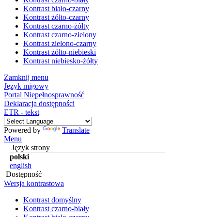
Kontrast biało-czarny
Kontrast żółto-czarny
Kontrast czarno-żółty
Kontrast czarno-zielony
Kontrast zielono-czarny
Kontrast żółto-niebieski
Kontrast niebiesko-żółty
Zamknij menu
Język migowy
Portal Niepełnosprawność
Deklaracja dostępności
ETR - tekst
Powered by
Translate
Menu
Język strony
polski
english
Dostępność
Wersja kontrastowa
Kontrast domyślny
Kontrast czarno-biały