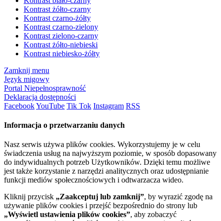
Kontrast biało-czarny
Kontrast żółto-czarny
Kontrast czarno-żółty
Kontrast czarno-zielony
Kontrast zielono-czarny
Kontrast żółto-niebieski
Kontrast niebiesko-żółty
Zamknij menu
Język migowy
Portal Niepełnosprawność
Deklaracja dostępności
Facebook
YouTube
Tik Tok
Instagram
RSS
Informacja o przetwarzaniu danych
Nasz serwis używa plików cookies. Wykorzystujemy je w celu
świadczenia usług na najwyższym poziomie, w sposób dopasowany
do indywidualnych potrzeb Użytkowników. Dzięki temu możliwe
jest także korzystanie z narzędzi analitycznych oraz udostępnianie
funkcji mediów społecznościowych i odtwarzacza wideo.
Kliknij przycisk
„Zaakceptuj lub zamknij”
, by wyrazić zgodę na
używanie plików cookies i przejść bezpośrednio do strony lub
„Wyświetl ustawienia plików cookies”
, aby zobaczyć