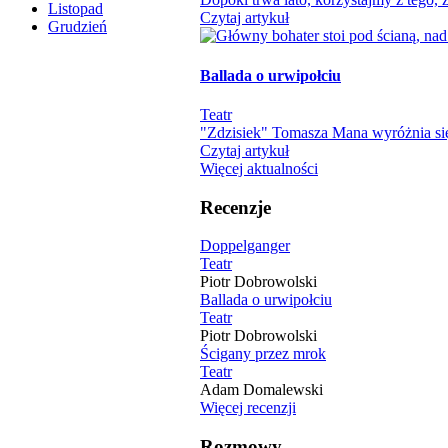
Listopad
Czytaj artykuł
Grudzień
Ballada o urwipołciu
Teatr
"Zdzisiek" Tomasza Mana wyróżnia się
Czytaj artykuł
Więcej aktualności
Recenzje
Doppelganger
Teatr
Piotr Dobrowolski
Ballada o urwipołciu
Teatr
Piotr Dobrowolski
Ścigany przez mrok
Teatr
Adam Domalewski
Więcej recenzji
Rozmowy