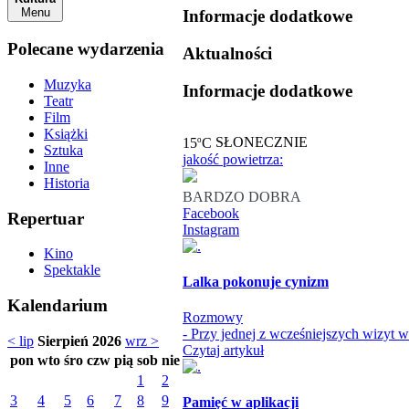
Menu
Informacje dodatkowe
Polecane wydarzenia
Aktualności
Muzyka
Informacje dodatkowe
Teatr
Film
Książki
o
15
C
SŁONECZNIE
Sztuka
jakość powietrza:
Inne
Historia
BARDZO DOBRA
Facebook
Repertuar
Instagram
Kino
Spektakle
Lalka pokonuje cynizm
Kalendarium
Rozmowy
- Przy jednej z wcześniejszych wizyt 
< lip
Sierpień 2026
wrz >
Czytaj artykuł
pon
wto
śro
czw
pią
sob
nie
1
2
3
4
5
6
7
8
9
Pamięć w aplikacji