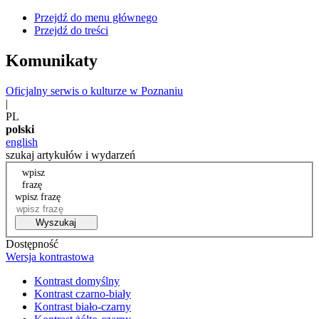
Przejdź do menu głównego
Przejdź do treści
Komunikaty
Oficjalny serwis o kulturze w Poznaniu
|
PL
polski
english
szukaj artykułów i wydarzeń
wpisz
frazę
wpisz frazę
Wyszukaj
Dostępność
Wersja kontrastowa
Kontrast domyślny
Kontrast czarno-biały
Kontrast biało-czarny