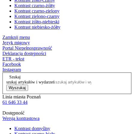
Kontrast żółto-czarny
Kontrast czarno-żółty
Kontrast czarno-zielony
Kontrast zielono-czarny
Kontrast żółto-niebieski
Kontrast niebiesko-żółty
Zamknij menu
Język migowy
Portal Niepełnosprawność
Deklaracja dostępności
ETR - tekst
Facebook
Instagram
Szukaj
szukaj artykułów i wydarzeń
Wyszukaj
Linia miasta Poznań
61 646 33 44
Dostępność
Wersja kontrastowa
Kontrast domyślny
Kontrast czarno-biały