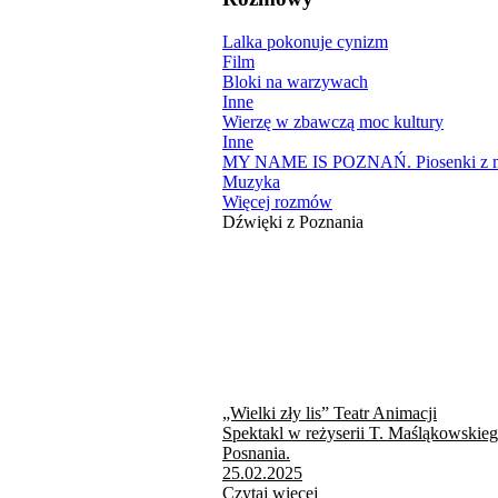
Lalka pokonuje cynizm
Film
Bloki na warzywach
Inne
Wierzę w zbawczą moc kultury
Inne
MY NAME IS POZNAŃ. Piosenki z mi
Muzyka
Więcej rozmów
Dźwięki z Poznania
„Wielki zły lis” Teatr Animacji
Spektakl w reżyserii T. Maśląkowskie
Posnania.
25.02.2025
Czytaj więcej