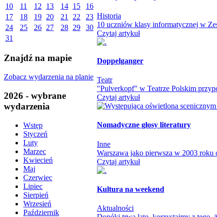
10
11
12
13
14
15
16
Historia
17
18
19
20
21
22
23
10 uczniów klasy informatycznej w Zes
24
25
26
27
28
29
30
Czytaj artykuł
31
Znajdź na mapie
Doppelganger
Zobacz wydarzenia na planie
Teatr
"Pulverkopf" w Teatrze Polskim przypo
2026 - wybrane
Czytaj artykuł
wydarzenia
Nomadyczne głosy literatury
Wstęp
Styczeń
Luty
Inne
Marzec
Warszawa jako pierwsza w 2003 roku otw
Kwiecień
Czytaj artykuł
Maj
Czerwiec
Lipiec
Kultura na weekend
Sierpień
Wrzesień
Aktualności
Październik
Dopóki trwa lato, korzystajmy z tego