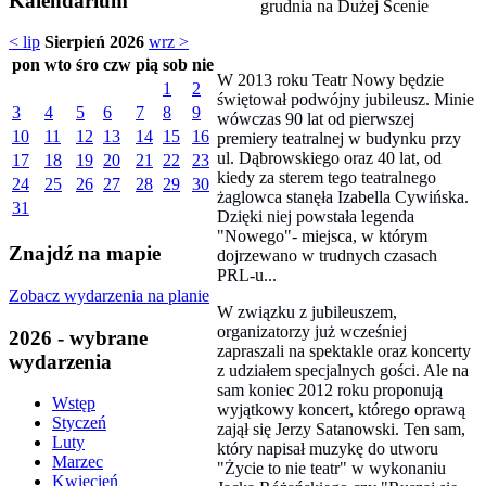
Kalendarium
grudnia na Dużej Scenie
< lip
Sierpień 2026
wrz >
pon
wto
śro
czw
pią
sob
nie
W 2013 roku Teatr Nowy będzie
1
2
świętował podwójny jubileusz. Minie
3
4
5
6
7
8
9
wówczas 90 lat od pierwszej
10
11
12
13
14
15
16
premiery teatralnej w budynku przy
ul. Dąbrowskiego oraz 40 lat, od
17
18
19
20
21
22
23
kiedy za sterem tego teatralnego
24
25
26
27
28
29
30
żaglowca stanęła Izabella Cywińska.
31
Dzięki niej powstała legenda
"Nowego"- miejsca, w którym
Znajdź na mapie
dojrzewano w trudnych czasach
PRL-u...
Zobacz wydarzenia na planie
W związku z jubileuszem,
organizatorzy już wcześniej
2026 - wybrane
zapraszali na spektakle oraz koncerty
wydarzenia
z udziałem specjalnych gości. Ale na
sam koniec 2012 roku proponują
Wstęp
wyjątkowy koncert, którego oprawą
Styczeń
zajął się Jerzy Satanowski. Ten sam,
Luty
który napisał muzykę do utworu
Marzec
"Życie to nie teatr" w wykonaniu
Kwiecień