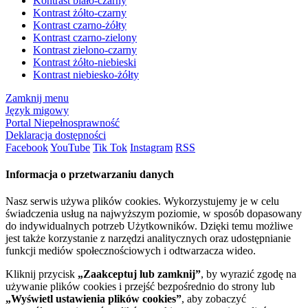
Kontrast biało-czarny
Kontrast żółto-czarny
Kontrast czarno-żółty
Kontrast czarno-zielony
Kontrast zielono-czarny
Kontrast żółto-niebieski
Kontrast niebiesko-żółty
Zamknij menu
Język migowy
Portal Niepełnosprawność
Deklaracja dostępności
Facebook
YouTube
Tik Tok
Instagram
RSS
Informacja o przetwarzaniu danych
Nasz serwis używa plików cookies. Wykorzystujemy je w celu
świadczenia usług na najwyższym poziomie, w sposób dopasowany
do indywidualnych potrzeb Użytkowników. Dzięki temu możliwe
jest także korzystanie z narzędzi analitycznych oraz udostępnianie
funkcji mediów społecznościowych i odtwarzacza wideo.
Kliknij przycisk
„Zaakceptuj lub zamknij”
, by wyrazić zgodę na
używanie plików cookies i przejść bezpośrednio do strony lub
„Wyświetl ustawienia plików cookies”
, aby zobaczyć