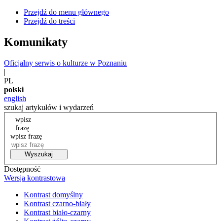
Przejdź do menu głównego
Przejdź do treści
Komunikaty
Oficjalny serwis o kulturze w Poznaniu
|
PL
polski
english
szukaj artykułów i wydarzeń
wpisz
frazę
wpisz frazę
Wyszukaj
Dostępność
Wersja kontrastowa
Kontrast domyślny
Kontrast czarno-biały
Kontrast biało-czarny