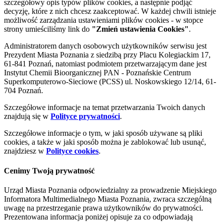
szczegółowy opis typów plików cookies, a następnie podjąć
decyzję, które z nich chcesz zaakceptować. W każdej chwili istnieje
możliwość zarządzania ustawieniami plików cookies - w stopce
strony umieściliśmy link do
"Zmień ustawienia Cookies"
.
Administratorem danych osobowych użytkowników serwisu jest
Prezydent Miasta Poznania z siedzibą przy Placu Kolegiackim 17,
61-841 Poznań, natomiast podmiotem przetwarzającym dane jest
Instytut Chemii Bioorganicznej PAN - Poznańskie Centrum
Superkomputerowo-Sieciowe (PCSS) ul. Noskowskiego 12/14, 61-
704 Poznań.
Szczegółowe informacje na temat przetwarzania Twoich danych
znajdują się w
Polityce prywatności
.
Szczegółowe informacje o tym, w jaki sposób używane są pliki
cookies, a także w jaki sposób można je zablokować lub usunąć,
znajdziesz w
Polityce cookies
.
Cenimy Twoją prywatność
Urząd Miasta Poznania odpowiedzialny za prowadzenie Miejskiego
Informatora Multimedialnego Miasta Poznania, zwraca szczególną
uwagę na przestrzeganie prawa użytkowników do prywatności.
Prezentowana informacja poniżej opisuje za co odpowiadają