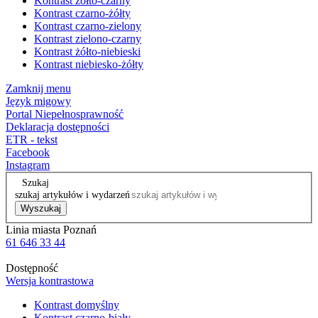
Kontrast żółto-czarny
Kontrast czarno-żółty
Kontrast czarno-zielony
Kontrast zielono-czarny
Kontrast żółto-niebieski
Kontrast niebiesko-żółty
Zamknij menu
Język migowy
Portal Niepełnosprawność
Deklaracja dostępności
ETR - tekst
Facebook
Instagram
Szukaj
szukaj artykułów i wydarzeń
Wyszukaj
Linia miasta Poznań
61 646 33 44
Dostępność
Wersja kontrastowa
Kontrast domyślny
Kontrast czarno-biały