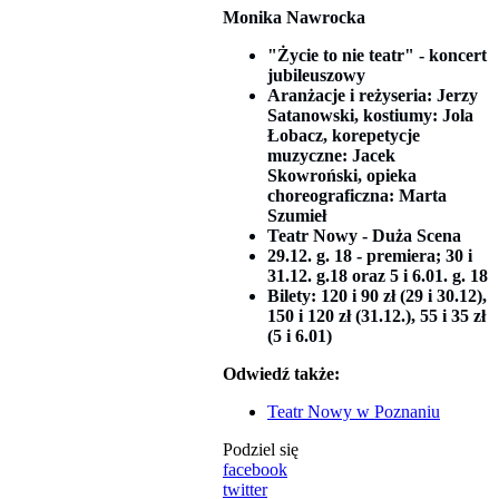
Monika Nawrocka
"Życie to nie teatr" - koncert
jubileuszowy
Aranżacje i reżyseria: Jerzy
Satanowski, kostiumy: Jola
Łobacz, korepetycje
muzyczne: Jacek
Skowroński, opieka
choreograficzna: Marta
Szumieł
Teatr Nowy - Duża Scena
29.12. g. 18 - premiera; 30 i
31.12. g.18 oraz 5 i 6.01. g. 18
Bilety: 120 i 90 zł (29 i 30.12),
150 i 120 zł (31.12.), 55 i 35 zł
(5 i 6.01)
Odwiedź także:
Teatr Nowy w Poznaniu
Podziel się
facebook
twitter