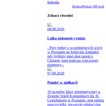
linkedin
Drukuj
Pokaż QR kod
Zobacz również
08.08.2026
Lalka pokonuje cynizm
- Przy jednej z wcześniejszych wizyt
w Poznaniu na festiwalu Animator,
gdy byliśmy tutaj obaj razem z
Chrisem, ktoś podczas wieczornej
rozmowy...
07.08.2026
Pamięć w aplikacji
10 uczniów klasy informatycznej w
Zespole Szkół Komunikacji im. H.
Cegielskiego w Poznaniu, pod opieką
nauczycielki, stworzyło edukacyjną