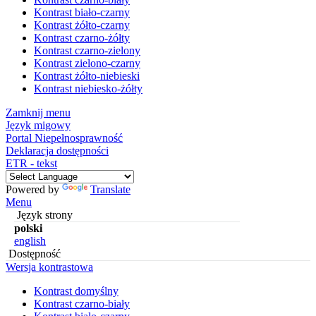
Kontrast biało-czarny
Kontrast żółto-czarny
Kontrast czarno-żółty
Kontrast czarno-zielony
Kontrast zielono-czarny
Kontrast żółto-niebieski
Kontrast niebiesko-żółty
Zamknij menu
Język migowy
Portal Niepełnosprawność
Deklaracja dostępności
ETR - tekst
Powered by
Translate
Menu
Język strony
polski
english
Dostępność
Wersja kontrastowa
Kontrast domyślny
Kontrast czarno-biały