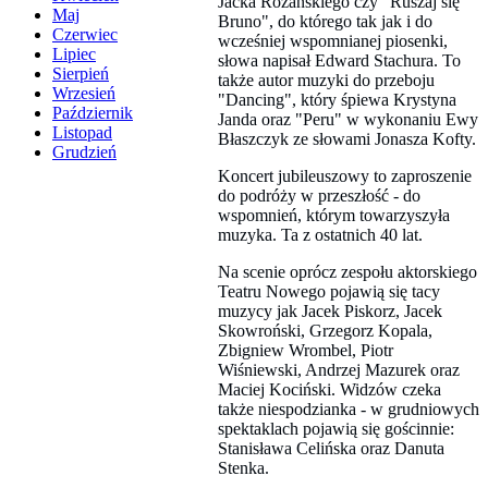
Jacka Różańskiego czy "Ruszaj się
Maj
Bruno", do którego tak jak i do
Czerwiec
wcześniej wspomnianej piosenki,
Lipiec
słowa napisał Edward Stachura. To
Sierpień
także autor muzyki do przeboju
Wrzesień
"Dancing", który śpiewa Krystyna
Październik
Janda oraz "Peru" w wykonaniu Ewy
Listopad
Błaszczyk ze słowami Jonasza Kofty.
Grudzień
Koncert jubileuszowy to zaproszenie
do podróży w przeszłość - do
wspomnień, którym towarzyszyła
muzyka. Ta z ostatnich 40 lat.
Na scenie oprócz zespołu aktorskiego
Teatru Nowego pojawią się tacy
muzycy jak Jacek Piskorz, Jacek
Skowroński, Grzegorz Kopala,
Zbigniew Wrombel, Piotr
Wiśniewski, Andrzej Mazurek oraz
Maciej Kociński. Widzów czeka
także niespodzianka - w grudniowych
spektaklach pojawią się gościnnie:
Stanisława Celińska oraz Danuta
Stenka.