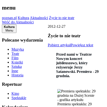
menu
poznan.pl
Kultura
Aktualności
Życie to nie teatr
Wróć do Aktualności
2012-12-27
Kultura
Menu
Życie to nie teatr
Polecane wydarzenia
Pobierz artykuł
Powiększ tekst
Muzyka
Teatr
Przed nami w Teatrze
Film
Nowym koncert
Książki
jubileuszowy, który
Sztuka
reżyseruje Jerzy
Inne
Satanowski. Premiera - 29
Historia
grudnia.
Repertuar
Kino
Spektakle
Premiera spektaklu: 29