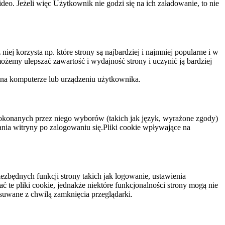
eo. Jeżeli więc Użytkownik nie godzi się na ich załadowanie, to nie
niej korzysta np. które strony są najbardziej i najmniej popularne i w
żemy ulepszać zawartość i wydajność strony i uczynić ją bardziej
 na komputerze lub urządzeniu użytkownika.
dokonanych przez niego wyborów (takich jak język, wyrażone zgody)
wania witryny po zalogowaniu się.Pliki cookie wpływające na
ezbędnych funkcji strony takich jak logowanie, ustawienia
 te pliki cookie, jednakże niektóre funkcjonalności strony mogą nie
suwane z chwilą zamknięcia przeglądarki.