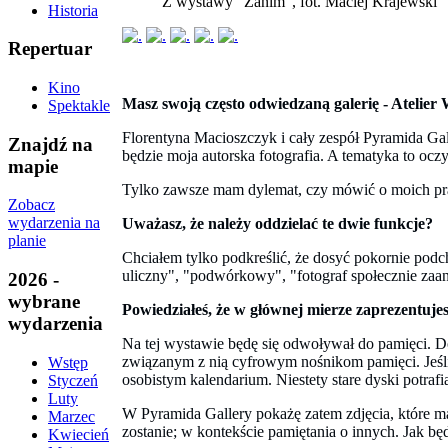
Z wystawy "Zanim", fot. Maciej Krajewski
Historia
Repertuar
Kino
Masz swoją często odwiedzaną galerię - Ateli
Spektakle
Florentyna Macioszczyk i cały zespół Pyramida Ga
Znajdź na
będzie moja autorska fotografia. A tematyka to ocz
mapie
Tylko zawsze mam dylemat, czy mówić o moich prac
Zobacz
wydarzenia na
Uważasz, że należy oddzielać te dwie funkcje?
planie
Chciałem tylko podkreślić, że dosyć pokornie podch
uliczny", "podwórkowy", "fotograf społecznie zaang
2026 -
wybrane
Powiedziałeś, że w głównej mierze zaprezentujesz
wydarzenia
Na tej wystawie będę się odwoływał do pamięci. Do
związanym z nią cyfrowym nośnikom pamięci. Jeśli k
Wstęp
osobistym kalendarium. Niestety stare dyski potrafi
Styczeń
Luty
W Pyramida Gallery pokażę zatem zdjęcia, które maj
Marzec
zostanie; w kontekście pamiętania o innych. Jak b
Kwiecień