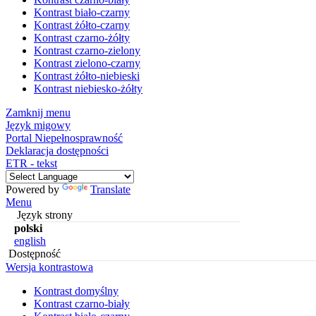
Kontrast biało-czarny
Kontrast żółto-czarny
Kontrast czarno-żółty
Kontrast czarno-zielony
Kontrast zielono-czarny
Kontrast żółto-niebieski
Kontrast niebiesko-żółty
Zamknij menu
Język migowy
Portal Niepełnosprawność
Deklaracja dostępności
ETR - tekst
Powered by
Translate
Menu
Język strony
polski
english
Dostępność
Wersja kontrastowa
Kontrast domyślny
Kontrast czarno-biały