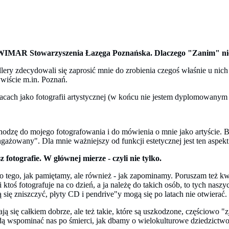
er WIMAR Stowarzyszenia Łazęga Poznańska. Dlaczego "Zanim" nie
llery zdecydowali się zaprosić mnie do zrobienia czegoś właśnie u ni
ywiście m.in. Poznań.
ach jako fotografii artystycznej (w końcu nie jestem dyplomowanym f
odzę do mojego fotografowania i do mówienia o mnie jako artyście. Ba
ażowany". Dla mnie ważniejszy od funkcji estetycznej jest ten aspekt -
 fotografie. W głównej mierze - czyli nie tylko.
 tego, jak pamiętamy, ale również - jak zapominamy. Poruszam też kwes
toś fotografuje na co dzień, a ja należę do takich osób, to tych naszy
ą się zniszczyć, płyty CD i pendrive"y mogą się po latach nie otwierać
ą się całkiem dobrze, ale też takie, które są uszkodzone, częściowo "z
ędą wspominać nas po śmierci, jak dbamy o wielokulturowe dziedzictwo