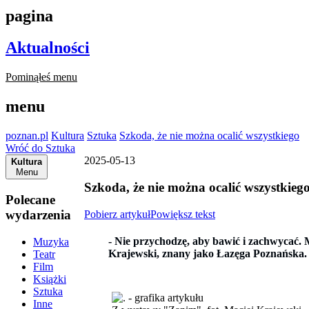
pagina
Aktualności
Pominąłeś menu
menu
poznan.pl
Kultura
Sztuka
Szkoda, że nie można ocalić wszystkiego
Wróć do Sztuka
2025-05-13
Kultura
Menu
Szkoda, że nie można ocalić wszystkieg
Polecane
wydarzenia
Pobierz artykuł
Powiększ tekst
- Nie przychodzę, aby bawić i zachwycać.
Muzyka
Krajewski, znany jako Łazęga Poznańska.
Teatr
Film
Książki
Sztuka
Inne