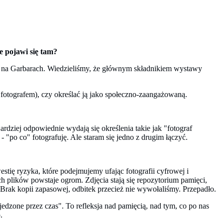
 pojawi się tam?
ch na Garbarach. Wiedzieliśmy, że głównym składnikiem wystawy
otografem), czy określać ją jako społeczno-zaangażowaną.
rdziej odpowiednie wydają się określenia takie jak "fotograf
 "po co" fotografuję. Ale staram się jedno z drugim łączyć.
tię ryzyka, które podejmujemy ufając fotografii cyfrowej i
ch plików powstaje ogrom. Zdjęcia stają się repozytorium pamięci,
. Brak kopii zapasowej, odbitek przecież nie wywołaliśmy. Przepadło.
jedzone przez czas". To refleksja nad pamięcią, nad tym, co po nas
.