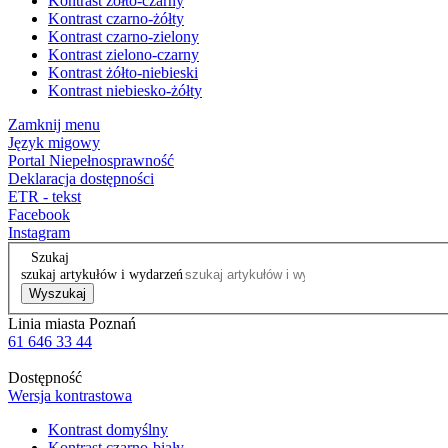
Kontrast żółto-czarny
Kontrast czarno-żółty
Kontrast czarno-zielony
Kontrast zielono-czarny
Kontrast żółto-niebieski
Kontrast niebiesko-żółty
Zamknij menu
Język migowy
Portal Niepełnosprawność
Deklaracja dostępności
ETR - tekst
Facebook
Instagram
Szukaj
szukaj artykułów i wydarzeń
Wyszukaj
Linia miasta Poznań
61 646 33 44
Dostępność
Wersja kontrastowa
Kontrast domyślny
Kontrast czarno-biały