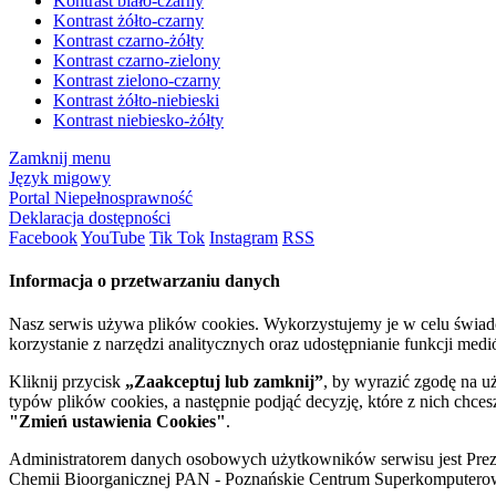
Kontrast biało-czarny
Kontrast żółto-czarny
Kontrast czarno-żółty
Kontrast czarno-zielony
Kontrast zielono-czarny
Kontrast żółto-niebieski
Kontrast niebiesko-żółty
Zamknij menu
Język migowy
Portal Niepełnosprawność
Deklaracja dostępności
Facebook
YouTube
Tik Tok
Instagram
RSS
Informacja o przetwarzaniu danych
Nasz serwis używa plików cookies. Wykorzystujemy je w celu świa
korzystanie z narzędzi analitycznych oraz udostępnianie funkcji me
Kliknij przycisk
„Zaakceptuj lub zamknij”
, by wyrazić zgodę na u
typów plików cookies, a następnie podjąć decyzję, które z nich chce
"Zmień ustawienia Cookies"
.
Administratorem danych osobowych użytkowników serwisu jest Prezyd
Chemii Bioorganicznej PAN - Poznańskie Centrum Superkomputerow