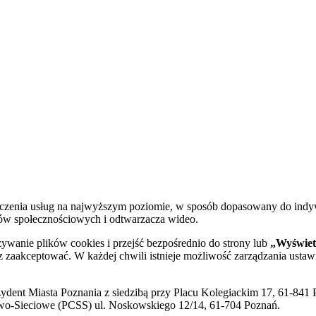
dczenia usług na najwyższym poziomie, w sposób dopasowany do indy
diów społecznościowych i odtwarzacza wideo.
żywanie plików cookies i przejść bezpośrednio do strony lub
„Wyświetl
sz zaakceptować. W każdej chwili istnieje możliwość zarządzania ustaw
ent Miasta Poznania z siedzibą przy Placu Kolegiackim 17, 61-841 P
o-Sieciowe (PCSS) ul. Noskowskiego 12/14, 61-704 Poznań.