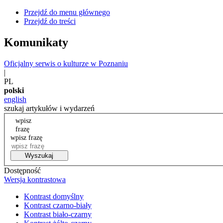
Przejdź do menu głównego
Przejdź do treści
Komunikaty
Oficjalny serwis o kulturze w Poznaniu
|
PL
polski
english
szukaj artykułów i wydarzeń
wpisz
frazę
wpisz frazę
Wyszukaj
Dostępność
Wersja kontrastowa
Kontrast domyślny
Kontrast czarno-biały
Kontrast biało-czarny