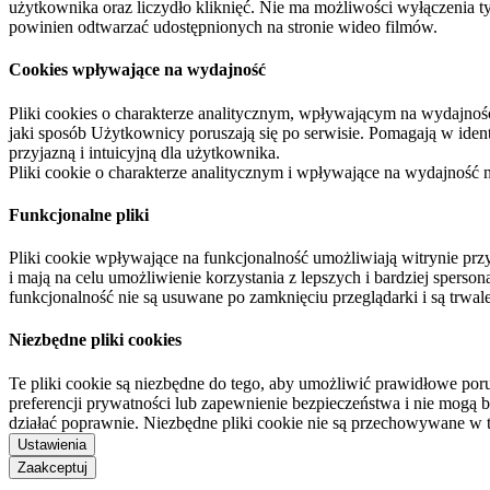
użytkownika oraz liczydło kliknięć. Nie ma możliwości wyłączenia t
powinien odtwarzać udostępnionych na stronie wideo filmów.
Cookies wpływające na wydajność
Pliki cookies o charakterze analitycznym, wpływającym na wydajność zb
jaki sposób Użytkownicy poruszają się po serwisie. Pomagają w ide
przyjazną i intuicyjną dla użytkownika.
Pliki cookie o charakterze analitycznym i wpływające na wydajność
Funkcjonalne pliki
Pliki cookie wpływające na funkcjonalność umożliwiają witrynie p
i mają na celu umożliwienie korzystania z lepszych i bardziej sperso
funkcjonalność nie są usuwane po zamknięciu przeglądarki i są trw
Niezbędne pliki cookies
Te pliki cookie są niezbędne do tego, aby umożliwić prawidłowe poru
preferencji prywatności lub zapewnienie bezpieczeństwa i nie mogą b
działać poprawnie. Niezbędne pliki cookie nie są przechowywane w 
Ustawienia
Zaakceptuj