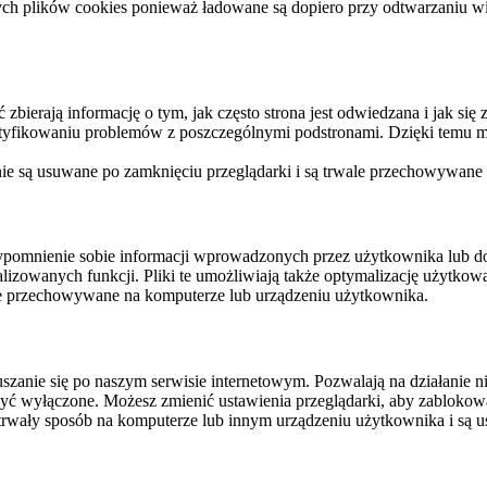
ych plików cookies ponieważ ładowane są dopiero przy odtwarzaniu wid
ierają informację o tym, jak często strona jest odwiedzana i jak się z 
ntyfikowaniu problemów z poszczególnymi podstronami. Dzięki temu mo
 nie są usuwane po zamknięciu przeglądarki i są trwale przechowywane
rzypomnienie sobie informacji wprowadzonych przez użytkownika lub 
nalizowanych funkcji. Pliki te umożliwiają także optymalizację użytko
ale przechowywane na komputerze lub urządzeniu użytkownika.
szanie się po naszym serwisie internetowym. Pozwalają na działanie ni
yć wyłączone. Możesz zmienić ustawienia przeglądarki, aby zablokować
trwały sposób na komputerze lub innym urządzeniu użytkownika i są u