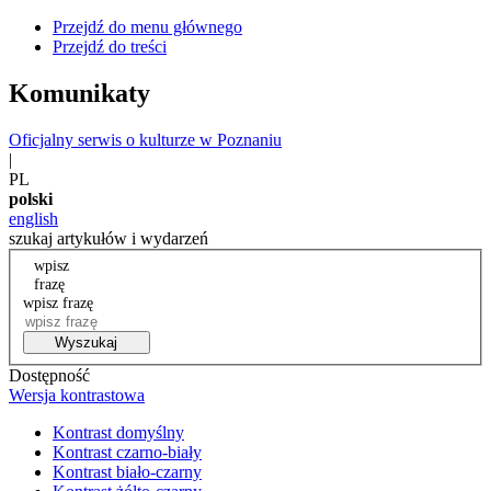
Przejdź do menu głównego
Przejdź do treści
Komunikaty
Oficjalny serwis o kulturze w Poznaniu
|
PL
polski
english
szukaj artykułów i wydarzeń
wpisz
frazę
wpisz frazę
Wyszukaj
Dostępność
Wersja kontrastowa
Kontrast domyślny
Kontrast czarno-biały
Kontrast biało-czarny