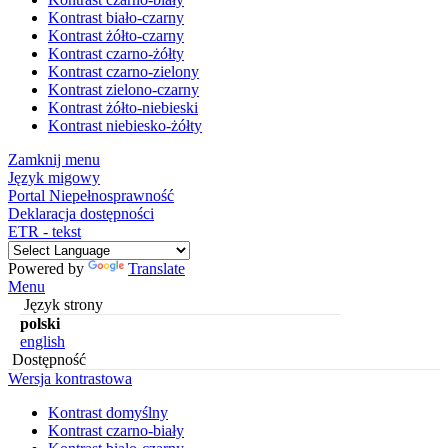
Kontrast biało-czarny
Kontrast żółto-czarny
Kontrast czarno-żółty
Kontrast czarno-zielony
Kontrast zielono-czarny
Kontrast żółto-niebieski
Kontrast niebiesko-żółty
Zamknij menu
Język migowy
Portal Niepełnosprawność
Deklaracja dostępności
ETR - tekst
Powered by
Translate
Menu
Język strony
polski
english
Dostępność
Wersja kontrastowa
Kontrast domyślny
Kontrast czarno-biały