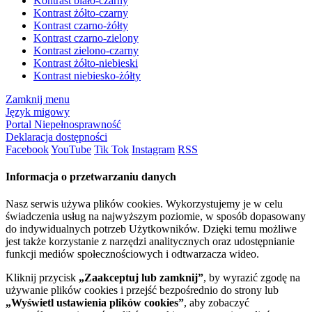
Kontrast biało-czarny
Kontrast żółto-czarny
Kontrast czarno-żółty
Kontrast czarno-zielony
Kontrast zielono-czarny
Kontrast żółto-niebieski
Kontrast niebiesko-żółty
Zamknij menu
Język migowy
Portal Niepełnosprawność
Deklaracja dostępności
Facebook
YouTube
Tik Tok
Instagram
RSS
Informacja o przetwarzaniu danych
Nasz serwis używa plików cookies. Wykorzystujemy je w celu
świadczenia usług na najwyższym poziomie, w sposób dopasowany
do indywidualnych potrzeb Użytkowników. Dzięki temu możliwe
jest także korzystanie z narzędzi analitycznych oraz udostępnianie
funkcji mediów społecznościowych i odtwarzacza wideo.
Kliknij przycisk
„Zaakceptuj lub zamknij”
, by wyrazić zgodę na
używanie plików cookies i przejść bezpośrednio do strony lub
„Wyświetl ustawienia plików cookies”
, aby zobaczyć