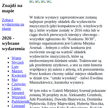
Znajdź na
mapie
W trakcie wystawy zaprezentowane zostaną
Zobacz
najlepsze projekty okładek dla wydawnictw
wydarzenia na
muzycznych (płyt kompaktowych, winylowych
planie
itp.), które wydane zostały w 2016 roku lub w
ciągu dwóch pierwszych miesięcy obecnego -
2026 -
wszystkie zgłoszono do "Konkursu 30/30",
wybrane
którego organizatorem jest Galeria Miejska
Arsenał. - Jednym z celów konkursu jest
wydarzenia
zwrócenie uwagi na wartość okładek
wydawnictw muzycznych, które są
Wstęp
niedocenianymi dziełami sztuki. Traktowane są
Styczeń
jak przedmioty użytkowe, a stoi za nimi historia
Luty
współpracy jej autora z artystą, ich porozumienia.
Marzec
Przez konkurs chcemy oddać miejsce okładkom
Kwiecień
w dziale tzw. "sztuki wysokiej" - mówi Ewelina
Maj
Muraszkiewicz, kuratorka wystawy.
Czerwiec
Lipiec
W tym roku w Galerii Miejskiej Arsenał pokazane
Sierpień
zostaną 36 projekty m.in. Aleksandry Grunholz,
Wrzesień
Julii Porańskiej, Dawida Błażewicza, Dominika
Październik
Pędziwola, Edyty Majewskiej, Huberta Skoczka,
Listopad
Joanny John oraz Kuby Karłowskiego. Nad ich