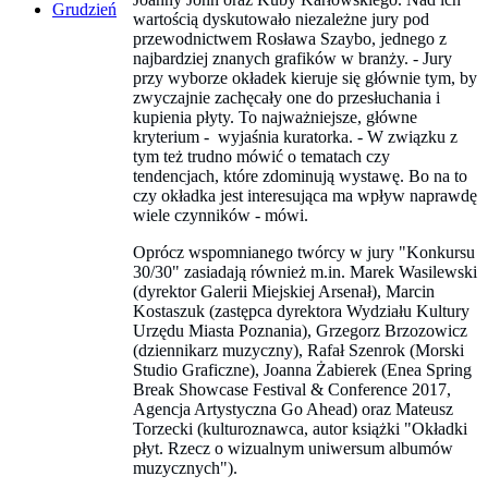
Grudzień
wartością dyskutowało niezależne jury pod
przewodnictwem Rosława Szaybo, jednego z
najbardziej znanych grafików w branży. - Jury
przy wyborze okładek kieruje się głównie tym, by
zwyczajnie zachęcały one do przesłuchania i
kupienia płyty. To najważniejsze, główne
kryterium - wyjaśnia kuratorka. - W związku z
tym też trudno mówić o tematach czy
tendencjach, które zdominują wystawę. Bo na to
czy okładka jest interesująca ma wpływ naprawdę
wiele czynników - mówi.
Oprócz wspomnianego twórcy w jury "Konkursu
30/30" zasiadają również m.in. Marek Wasilewski
(dyrektor Galerii Miejskiej Arsenał), Marcin
Kostaszuk (zastępca dyrektora Wydziału Kultury
Urzędu Miasta Poznania), Grzegorz Brzozowicz
(dziennikarz muzyczny), Rafał Szenrok (Morski
Studio Graficzne), Joanna Żabierek (Enea Spring
Break Showcase Festival & Conference 2017,
Agencja Artystyczna Go Ahead) oraz Mateusz
Torzecki (kulturoznawca, autor książki "Okładki
płyt. Rzecz o wizualnym uniwersum albumów
muzycznych").