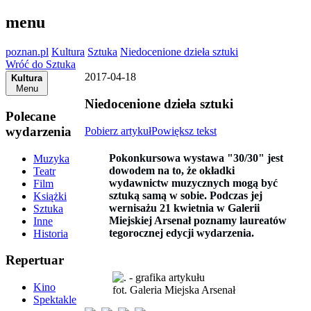
menu
poznan.pl
Kultura
Sztuka
Niedocenione dzieła sztuki
Wróć do Sztuka
2017-04-18
Kultura
Menu
Niedocenione dzieła sztuki
Polecane
wydarzenia
Pobierz artykuł
Powiększ tekst
Pokonkursowa wystawa "30/30" jest
Muzyka
dowodem na to, że okładki
Teatr
wydawnictw muzycznych mogą być
Film
sztuką samą w sobie. Podczas jej
Książki
wernisażu 21 kwietnia w Galerii
Sztuka
Miejskiej Arsenał poznamy laureatów
Inne
tegorocznej edycji wydarzenia.
Historia
Repertuar
Kino
fot. Galeria Miejska Arsenał
Spektakle