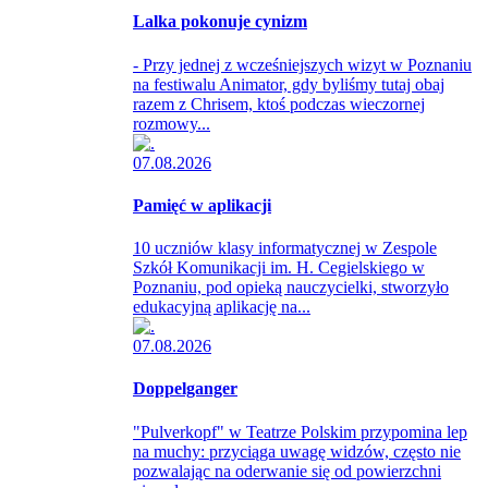
Lalka pokonuje cynizm
- Przy jednej z wcześniejszych wizyt w Poznaniu
na festiwalu Animator, gdy byliśmy tutaj obaj
razem z Chrisem, ktoś podczas wieczornej
rozmowy...
07.08.2026
Pamięć w aplikacji
10 uczniów klasy informatycznej w Zespole
Szkół Komunikacji im. H. Cegielskiego w
Poznaniu, pod opieką nauczycielki, stworzyło
edukacyjną aplikację na...
07.08.2026
Doppelganger
"Pulverkopf" w Teatrze Polskim przypomina lep
na muchy: przyciąga uwagę widzów, często nie
pozwalając na oderwanie się od powierzchni