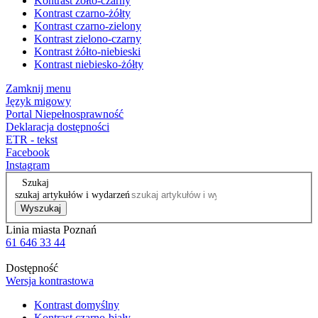
Kontrast żółto-czarny
Kontrast czarno-żółty
Kontrast czarno-zielony
Kontrast zielono-czarny
Kontrast żółto-niebieski
Kontrast niebiesko-żółty
Zamknij menu
Język migowy
Portal Niepełnosprawność
Deklaracja dostępności
ETR - tekst
Facebook
Instagram
Szukaj
szukaj artykułów i wydarzeń
Wyszukaj
Linia miasta Poznań
61 646 33 44
Dostępność
Wersja kontrastowa
Kontrast domyślny
Kontrast czarno-biały