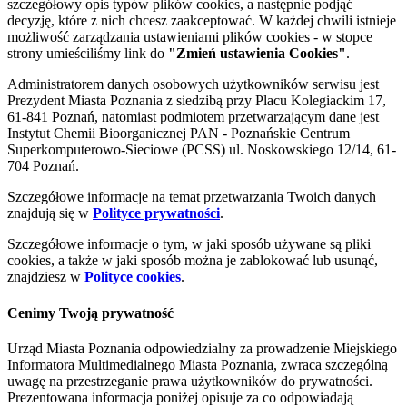
szczegółowy opis typów plików cookies, a następnie podjąć
decyzję, które z nich chcesz zaakceptować. W każdej chwili istnieje
możliwość zarządzania ustawieniami plików cookies - w stopce
strony umieściliśmy link do
"Zmień ustawienia Cookies"
.
Administratorem danych osobowych użytkowników serwisu jest
Prezydent Miasta Poznania z siedzibą przy Placu Kolegiackim 17,
61-841 Poznań, natomiast podmiotem przetwarzającym dane jest
Instytut Chemii Bioorganicznej PAN - Poznańskie Centrum
Superkomputerowo-Sieciowe (PCSS) ul. Noskowskiego 12/14, 61-
704 Poznań.
Szczegółowe informacje na temat przetwarzania Twoich danych
znajdują się w
Polityce prywatności
.
Szczegółowe informacje o tym, w jaki sposób używane są pliki
cookies, a także w jaki sposób można je zablokować lub usunąć,
znajdziesz w
Polityce cookies
.
Cenimy Twoją prywatność
Urząd Miasta Poznania odpowiedzialny za prowadzenie Miejskiego
Informatora Multimedialnego Miasta Poznania, zwraca szczególną
uwagę na przestrzeganie prawa użytkowników do prywatności.
Prezentowana informacja poniżej opisuje za co odpowiadają