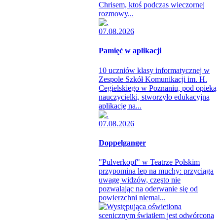
Chrisem, ktoś podczas wieczornej
rozmowy...
07.08.2026
Pamięć w aplikacji
10 uczniów klasy informatycznej w
Zespole Szkół Komunikacji im. H.
Cegielskiego w Poznaniu, pod opieką
nauczycielki, stworzyło edukacyjną
aplikację na...
07.08.2026
Doppelganger
"Pulverkopf" w Teatrze Polskim
przypomina lep na muchy: przyciąga
uwagę widzów, często nie
pozwalając na oderwanie się od
powierzchni niemal...