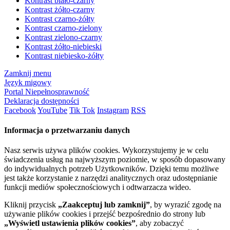
Kontrast biało-czarny
Kontrast żółto-czarny
Kontrast czarno-żółty
Kontrast czarno-zielony
Kontrast zielono-czarny
Kontrast żółto-niebieski
Kontrast niebiesko-żółty
Zamknij menu
Język migowy
Portal Niepełnosprawność
Deklaracja dostępności
Facebook
YouTube
Tik Tok
Instagram
RSS
Informacja o przetwarzaniu danych
Nasz serwis używa plików cookies. Wykorzystujemy je w celu
świadczenia usług na najwyższym poziomie, w sposób dopasowany
do indywidualnych potrzeb Użytkowników. Dzięki temu możliwe
jest także korzystanie z narzędzi analitycznych oraz udostępnianie
funkcji mediów społecznościowych i odtwarzacza wideo.
Kliknij przycisk
„Zaakceptuj lub zamknij”
, by wyrazić zgodę na
używanie plików cookies i przejść bezpośrednio do strony lub
„Wyświetl ustawienia plików cookies”
, aby zobaczyć