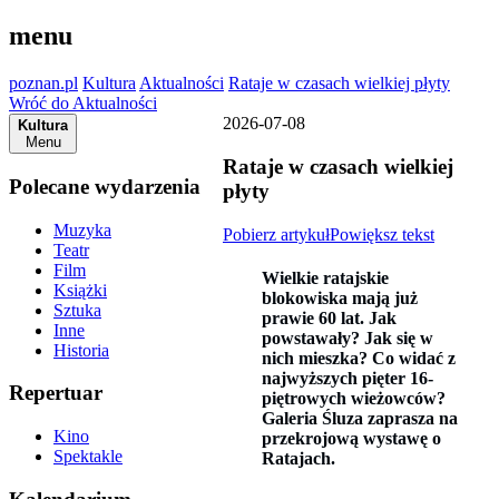
menu
poznan.pl
Kultura
Aktualności
Rataje w czasach wielkiej płyty
Wróć do Aktualności
2026-07-08
Kultura
Menu
Rataje w czasach wielkiej
Polecane wydarzenia
płyty
Muzyka
Pobierz artykuł
Powiększ tekst
Teatr
Film
Wielkie ratajskie
Książki
blokowiska mają już
Sztuka
prawie 60 lat. Jak
Inne
powstawały? Jak się w
Historia
nich mieszka? Co widać z
najwyższych pięter 16-
Repertuar
piętrowych wieżowców?
Galeria Śluza zaprasza na
Kino
przekrojową wystawę o
Spektakle
Ratajach.