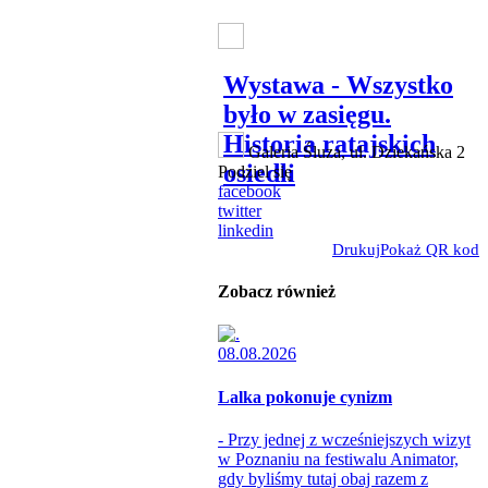
Wystawa - Wszystko
było w zasięgu.
Historia ratajskich
Galeria Śluza, ul. Dziekańska 2
osiedli
Podziel się
facebook
twitter
linkedin
Drukuj
Pokaż QR kod
Zobacz również
08.08.2026
Lalka pokonuje cynizm
- Przy jednej z wcześniejszych wizyt
w Poznaniu na festiwalu Animator,
gdy byliśmy tutaj obaj razem z