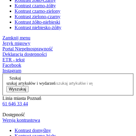
Kontrast żółto-czarny
Kontrast czarno-żółty
Kontrast czarno-zielony
Kontrast zielono-czarny
Kontrast żółto-niebieski
Kontrast niebiesko-żółty
Zamknij menu
Język migowy
Portal Niepełnosprawność
Deklaracja dostępności
ETR - tekst
Facebook
Instagram
Szukaj
szukaj artykułów i wydarzeń
Wyszukaj
Linia miasta Poznań
61 646 33 44
Dostępność
Wersja kontrastowa
Kontrast domyślny
Kontrast czarno-biały