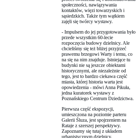
społeczności, nawiązywania
kontaktów, więzi towarzyskich i
sąsiedzkich. Także tym wątkiem
zajęli się twórcy wystawy.
- Impulsem do jej przygotowania było
przede wszystkim 60-lecie
rozpoczęcia budowy dzielnicy. Ale
chcieliśmy się też bliżej przyjrzeć
prawemu brzegowi Warty i temu, co
na się na nim znajduje. Istniejące tu
budynki nie są jeszcze obiektami
historycznymi, ale niezależnie od
tego, jest to bardzo ciekawa część
miasta, której historia warta jest
opowiedzenia - mówi Anna Pikuła,
jedna kuratorek wystawy z
Poznańskiego Centrum Dziedzictwa.
Pierwsza część ekspozycji,
umieszczona na poziomie parteru
Galerii Śluza, jest spojrzeniem na
Rataje z szerszej perspektywy.
Zapoznamy się tutaj z układem
urbanistycznym dzielnicy,