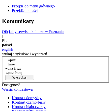
Przejdź do menu głównego
Przejdź do treści
Komunikaty
Oficjalny serwis o kulturze w Poznaniu
|
PL
polski
english
szukaj artykułów i wydarzeń
wpisz
frazę
wpisz frazę
Wyszukaj
Dostępność
Wersja kontrastowa
Kontrast domyślny
Kontrast czarno-biały
Kontrast biało-czarny