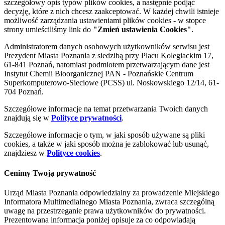
szczegółowy opis typów plików cookies, a następnie podjąć
decyzję, które z nich chcesz zaakceptować. W każdej chwili istnieje
możliwość zarządzania ustawieniami plików cookies - w stopce
strony umieściliśmy link do
"Zmień ustawienia Cookies"
.
Administratorem danych osobowych użytkowników serwisu jest
Prezydent Miasta Poznania z siedzibą przy Placu Kolegiackim 17,
61-841 Poznań, natomiast podmiotem przetwarzającym dane jest
Instytut Chemii Bioorganicznej PAN - Poznańskie Centrum
Superkomputerowo-Sieciowe (PCSS) ul. Noskowskiego 12/14, 61-
704 Poznań.
Szczegółowe informacje na temat przetwarzania Twoich danych
znajdują się w
Polityce prywatności
.
Szczegółowe informacje o tym, w jaki sposób używane są pliki
cookies, a także w jaki sposób można je zablokować lub usunąć,
znajdziesz w
Polityce cookies
.
Cenimy Twoją prywatność
Urząd Miasta Poznania odpowiedzialny za prowadzenie Miejskiego
Informatora Multimedialnego Miasta Poznania, zwraca szczególną
uwagę na przestrzeganie prawa użytkowników do prywatności.
Prezentowana informacja poniżej opisuje za co odpowiadają