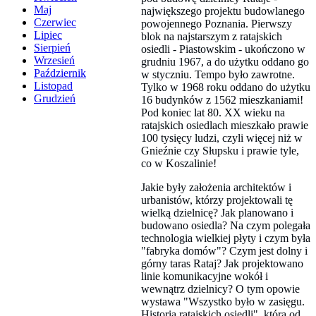
Maj
największego projektu budowlanego
Czerwiec
powojennego Poznania. Pierwszy
Lipiec
blok na najstarszym z ratajskich
Sierpień
osiedli - Piastowskim - ukończono w
Wrzesień
grudniu 1967, a do użytku oddano go
Październik
w styczniu. Tempo było zawrotne.
Listopad
Tylko w 1968 roku oddano do użytku
Grudzień
16 budynków z 1562 mieszkaniami!
Pod koniec lat 80. XX wieku na
ratajskich osiedlach mieszkało prawie
100 tysięcy ludzi, czyli więcej niż w
Gnieźnie czy Słupsku i prawie tyle,
co w Koszalinie!
Jakie były założenia architektów i
urbanistów, którzy projektowali tę
wielką dzielnicę? Jak planowano i
budowano osiedla? Na czym polegała
technologia wielkiej płyty i czym była
"fabryka domów"? Czym jest dolny i
górny taras Rataj? Jak projektowano
linie komunikacyjne wokół i
wewnątrz dzielnicy? O tym opowie
wystawa "Wszystko było w zasięgu.
Historia ratajskich osiedli", którą od