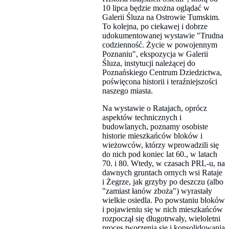
10 lipca będzie można oglądać w
Galerii Śluza na Ostrowie Tumskim.
To kolejna, po ciekawej i dobrze
udokumentowanej wystawie "Trudna
codzienność. Życie w powojennym
Poznaniu", ekspozycja w Galerii
Śluza, instytucji należącej do
Poznańskiego Centrum Dziedzictwa,
poświęcona historii i teraźniejszości
naszego miasta.
Na wystawie o Ratajach, oprócz
aspektów technicznych i
budowlanych, poznamy osobiste
historie mieszkańców bloków i
wieżowców, którzy wprowadzili się
do nich pod koniec lat 60., w latach
70. i 80. Wtedy, w czasach PRL-u, na
dawnych gruntach ornych wsi Rataje
i Żegrze, jak grzyby po deszczu (albo
"zamiast łanów zboża") wyrastały
wielkie osiedla. Po powstaniu bloków
i pojawieniu się w nich mieszkańców
rozpoczął się długotrwały, wieloletni
proces tworzenia się i konsolidowania