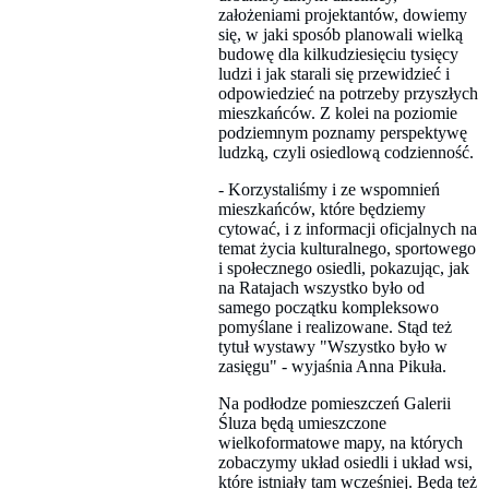
założeniami projektantów, dowiemy
się, w jaki sposób planowali wielką
budowę dla kilkudziesięciu tysięcy
ludzi i jak starali się przewidzieć i
odpowiedzieć na potrzeby przyszłych
mieszkańców. Z kolei na poziomie
podziemnym poznamy perspektywę
ludzką, czyli osiedlową codzienność.
- Korzystaliśmy i ze wspomnień
mieszkańców, które będziemy
cytować, i z informacji oficjalnych na
temat życia kulturalnego, sportowego
i społecznego osiedli, pokazując, jak
na Ratajach wszystko było od
samego początku kompleksowo
pomyślane i realizowane. Stąd też
tytuł wystawy "Wszystko było w
zasięgu" - wyjaśnia Anna Pikuła.
Na podłodze pomieszczeń Galerii
Śluza będą umieszczone
wielkoformatowe mapy, na których
zobaczymy układ osiedli i układ wsi,
które istniały tam wcześniej. Będą też