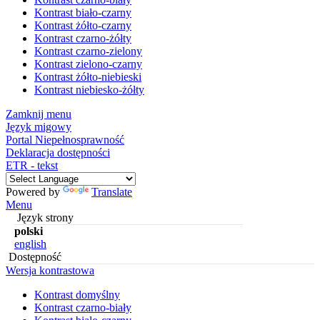
Kontrast biało-czarny
Kontrast żółto-czarny
Kontrast czarno-żółty
Kontrast czarno-zielony
Kontrast zielono-czarny
Kontrast żółto-niebieski
Kontrast niebiesko-żółty
Zamknij menu
Język migowy
Portal Niepełnosprawność
Deklaracja dostępności
ETR - tekst
Powered by
Translate
Menu
Język strony
polski
english
Dostępność
Wersja kontrastowa
Kontrast domyślny
Kontrast czarno-biały