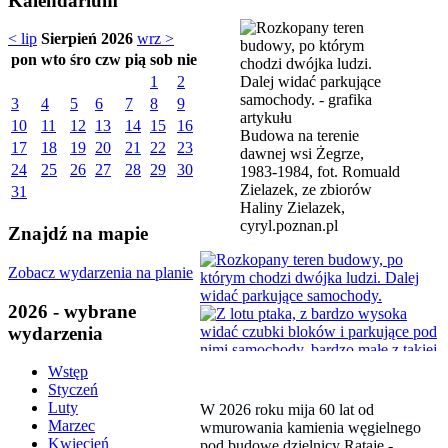
Kalendarium
< lip
Sierpień 2026
wrz >
pon
wto
śro
czw
pią
sob
nie
1
2
3
4
5
6
7
8
9
10
11
12
13
14
15
16
Budowa na terenie
17
18
19
20
21
22
23
dawnej wsi Żegrze,
24
25
26
27
28
29
30
1983-1984, fot. Romuald
Zielazek, ze zbiorów
31
Haliny Zielazek,
cyryl.poznan.pl
Znajdź na mapie
Zobacz wydarzenia na planie
2026 - wybrane
wydarzenia
Wstęp
Styczeń
Luty
W 2026 roku mija 60 lat od
Marzec
wmurowania kamienia węgielnego
Kwiecień
pod budowę dzielnicy Rataje -