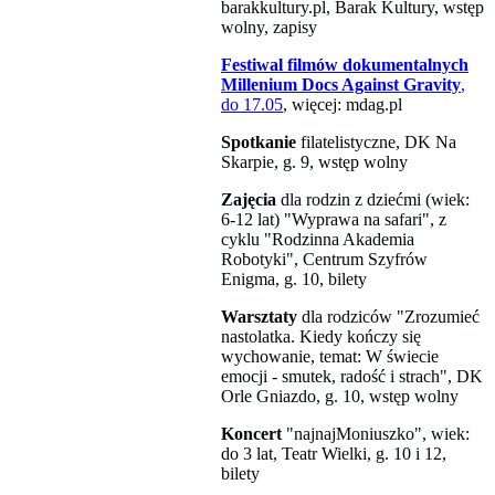
barakkultury.pl, Barak Kultury, wstęp
wolny, zapisy
Festiwal filmów dokumentalnych
Millenium Docs Against Gravity
,
do 17.05
, więcej: mdag.pl
Spotkanie
filatelistyczne, DK Na
Skarpie, g. 9, wstęp wolny
Zajęcia
dla rodzin z dziećmi (wiek:
6-12 lat) "Wyprawa na safari", z
cyklu "Rodzinna Akademia
Robotyki", Centrum Szyfrów
Enigma, g. 10, bilety
Warsztaty
dla rodziców "Zrozumieć
nastolatka. Kiedy kończy się
wychowanie, temat: W świecie
emocji - smutek, radość i strach", DK
Orle Gniazdo, g. 10, wstęp wolny
Koncert
"najnajMoniuszko", wiek:
do 3 lat, Teatr Wielki, g. 10 i 12,
bilety