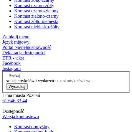
Kontrast żółto-czarny
Kontrast czarno-żółty
Kontrast czarno-zielony
Kontrast zielono-czarny
Kontrast żółto-niebieski
Kontrast niebiesko-żółty
Zamknij menu
Język migowy
Portal Niepełnosprawność
Deklaracja dostępności
ETR - tekst
Facebook
Instagram
Szukaj
szukaj artykułów i wydarzeń
Wyszukaj
Linia miasta Poznań
61 646 33 44
Dostępność
Wersja kontrastowa
Kontrast domyślny
Kontrast czarno-biały