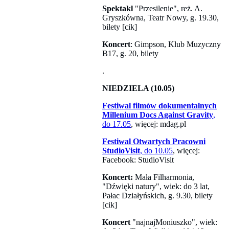
Spektakl
"Przesilenie", reż. A.
Gryszkówna, Teatr Nowy, g. 19.30,
bilety [cik]
Koncert
: Gimpson, Klub Muzyczny
B17, g. 20, bilety
.
NIEDZIELA (10.05)
Festiwal filmów dokumentalnych
Millenium Docs Against Gravity
,
do 17.05
, więcej: mdag.pl
Festiwal Otwartych Pracowni
StudioVisit
, do 10.05
, więcej:
Facebook: StudioVisit
Koncert:
Mała Filharmonia,
"Dźwięki natury", wiek: do 3 lat,
Pałac Działyńskich, g. 9.30, bilety
[cik]
Koncert
"najnajMoniuszko", wiek: