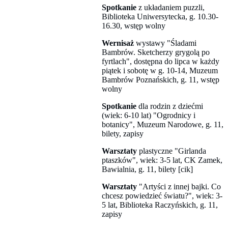
Spotkanie
z układaniem puzzli,
Biblioteka Uniwersytecka, g. 10.30-
16.30, wstęp wolny
Wernisaż
wystawy "Śladami
Bambrów. Sketcherzy grygolą po
fyrtlach", dostępna do lipca w każdy
piątek i sobotę w g. 10-14, Muzeum
Bambrów Poznańskich, g. 11, wstęp
wolny
Spotkanie
dla rodzin z dziećmi
(wiek: 6-10 lat) "Ogrodnicy i
botanicy", Muzeum Narodowe, g. 11,
bilety, zapisy
Warsztaty
plastyczne "Girlanda
ptaszków", wiek: 3-5 lat, CK Zamek,
Bawialnia, g. 11, bilety [cik]
Warsztaty
"Artyści z innej bajki. Co
chcesz powiedzieć światu?", wiek: 3-
5 lat, Biblioteka Raczyńskich, g. 11,
zapisy