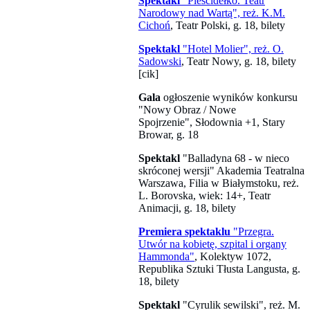
Spektakl
"Pieścidełko. Teatr
Narodowy nad Wartą", reż. K.M.
Cichoń
, Teatr Polski, g. 18, bilety
Spektakl
"Hotel Molier", reż. O.
Sadowski
, Teatr Nowy, g. 18, bilety
[cik]
Gala
ogłoszenie wyników konkursu
"Nowy Obraz / Nowe
Spojrzenie", Słodownia +1, Stary
Browar, g. 18
Spektakl
"Balladyna 68 - w nieco
skróconej wersji" Akademia Teatralna
Warszawa, Filia w Białymstoku, reż.
L. Borovska, wiek: 14+, Teatr
Animacji, g. 18, bilety
Premiera spektaklu
"Przegra.
Utwór na kobietę, szpital i organy
Hammonda"
, Kolektyw 1072,
Republika Sztuki Tłusta Langusta, g.
18, bilety
Spektakl
"Cyrulik sewilski", reż. M.