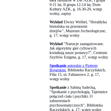
Gry
fabularne w DK AZK, I grupa
9-11 lat, II grupa 12-14 lat, Dom
Kultury AZK, g. 16.30-20, wstęp
wolny, zapisy
Wykład
Elwiry Wróbel, "Heraldyka
bretońska na przestrzeni
dziejów", Muzeum Archeologiczne,
g. 17, wstęp wolny
Wykład
"Narracje zaangażowane.
Jak algorytmy gier cyfrowych
kształtują nasze postawy?", Centrum
Szyfrów Enigma, g. 17, wstęp wolny
Spotkanie
autorskie z Piotrem
Bojarskim
, Biblioteka Raczyńskich,
Filia 15, ul. Fabianowo 2, g. 17,
wstęp wolny
Spotkanie
z Sabiną Sadecką,
"Spotkanie z psychologią. Tajemnice
połączeń ciała i psychiki. O
zaburzeniach
psychosomatycznych", Biblioteka
Raczyńskich, g. 17, wstęp wolny