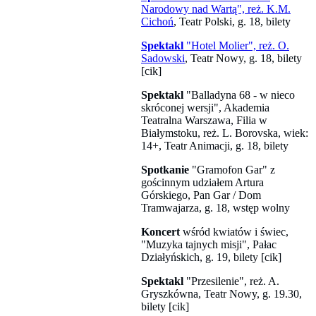
Narodowy nad Wartą", reż. K.M.
Cichoń
, Teatr Polski, g. 18, bilety
Spektakl
"Hotel Molier", reż. O.
Sadowski
, Teatr Nowy, g. 18, bilety
[cik]
Spektakl
"Balladyna 68 - w nieco
skróconej wersji", Akademia
Teatralna Warszawa, Filia w
Białymstoku, reż. L. Borovska, wiek:
14+, Teatr Animacji, g. 18, bilety
Spotkanie
"Gramofon Gar" z
gościnnym udziałem Artura
Górskiego, Pan Gar / Dom
Tramwajarza, g. 18, wstęp wolny
Koncert
wśród kwiatów i świec,
"Muzyka tajnych misji", Pałac
Działyńskich, g. 19, bilety [cik]
Spektakl
"Przesilenie", reż. A.
Gryszkówna, Teatr Nowy, g. 19.30,
bilety [cik]