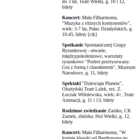
do 3 lat, Teatr Wielki, g. 10 i 12,
bilety
Koncert:
Mała Filharmonia,
"Muzyka z różnych kontynentów",
wiek: 3-7 lat, Pałac Działyńskich, g.
10.45, bilety [cik]
Spotkanie
Spontanicznej Grupy
Rysunkowej - otwarte,
międzypokoleniowe, warsztaty
rysunkowe "Portret przerysowany.
Gra z formą i charakterem", Muzeum
Narodowe, g. 11, bilety
Spektakl
"Dziewiąta Planeta",
Olsztyński Teatr Lalek, reż. Z.
Łuczak Wiśniewska, wiek: 4+, Teatr
Animacji, g. 11 i 13, bilety
Rodzinne zwiedzanie
Zamku, CK
Zamek, zbiórka: Hol Wielki, g. 12,
bilety
Koncert:
Mała Filharmonia, "W
krainie klasyki od Beethovena po