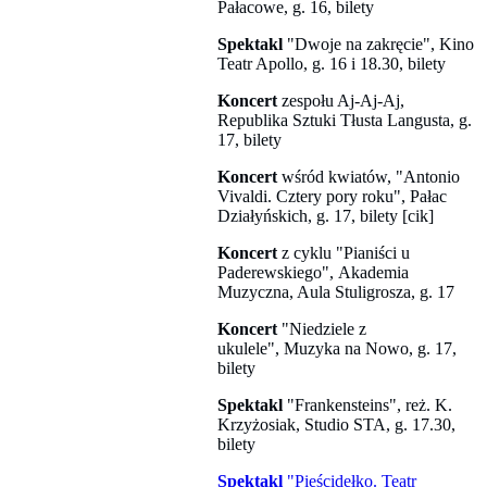
Pałacowe, g. 16, bilety
Spektakl
"Dwoje na zakręcie", Kino
Teatr Apollo, g. 16 i 18.30, bilety
Koncert
zespołu Aj-Aj-Aj,
Republika Sztuki Tłusta Langusta, g.
17, bilety
Koncert
wśród kwiatów, "Antonio
Vivaldi. Cztery pory roku", Pałac
Działyńskich, g. 17, bilety [cik]
Koncert
z cyklu "Pianiści u
Paderewskiego", Akademia
Muzyczna, Aula Stuligrosza, g. 17
Koncert
"Niedziele z
ukulele", Muzyka na Nowo, g. 17,
bilety
Spektakl
"Frankensteins", reż. K.
Krzyżosiak, Studio STA, g. 17.30,
bilety
Spektakl
"Pieścidełko. Teatr