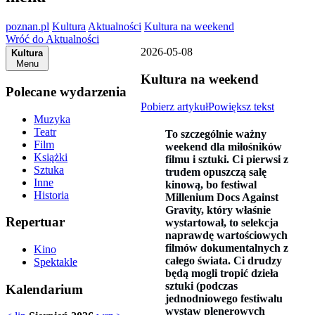
poznan.pl
Kultura
Aktualności
Kultura na weekend
Wróć do Aktualności
2026-05-08
Kultura
Menu
Kultura na weekend
Polecane wydarzenia
Pobierz artykuł
Powiększ tekst
Muzyka
Teatr
To szczególnie ważny
Film
weekend dla miłośników
Książki
filmu i sztuki. Ci pierwsi z
Sztuka
trudem opuszczą salę
Inne
kinową, bo festiwal
Historia
Millenium Docs Against
Gravity, który właśnie
Repertuar
wystartował, to selekcja
naprawdę wartościowych
filmów dokumentalnych z
Kino
całego świata. Ci drudzy
Spektakle
będą mogli tropić dzieła
sztuki (podczas
Kalendarium
jednodniowego festiwalu
wystaw plenerowych