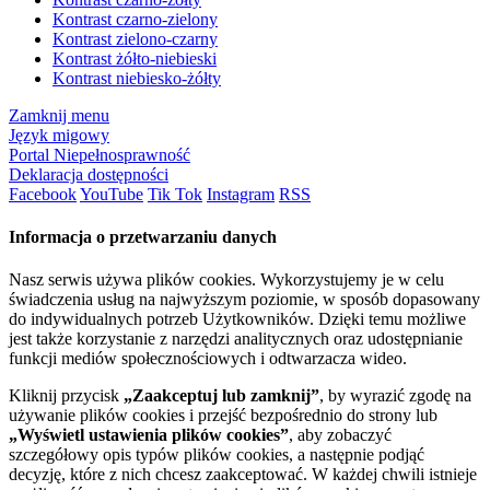
Kontrast czarno-zielony
Kontrast zielono-czarny
Kontrast żółto-niebieski
Kontrast niebiesko-żółty
Zamknij menu
Język migowy
Portal Niepełnosprawność
Deklaracja dostępności
Facebook
YouTube
Tik Tok
Instagram
RSS
Informacja o przetwarzaniu danych
Nasz serwis używa plików cookies. Wykorzystujemy je w celu
świadczenia usług na najwyższym poziomie, w sposób dopasowany
do indywidualnych potrzeb Użytkowników. Dzięki temu możliwe
jest także korzystanie z narzędzi analitycznych oraz udostępnianie
funkcji mediów społecznościowych i odtwarzacza wideo.
Kliknij przycisk
„Zaakceptuj lub zamknij”
, by wyrazić zgodę na
używanie plików cookies i przejść bezpośrednio do strony lub
„Wyświetl ustawienia plików cookies”
, aby zobaczyć
szczegółowy opis typów plików cookies, a następnie podjąć
decyzję, które z nich chcesz zaakceptować. W każdej chwili istnieje