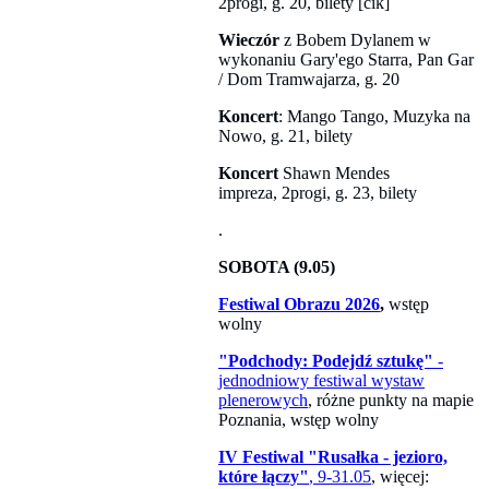
2progi, g. 20, bilety [cik]
Wieczór
z Bobem Dylanem w
wykonaniu Gary'ego Starra, Pan Gar
/ Dom Tramwajarza, g. 20
Koncert
: Mango Tango, Muzyka na
Nowo, g. 21, bilety
Koncert
Shawn Mendes
impreza, 2progi, g. 23, bilety
.
SOBOTA (9.05)
Festiwal Obrazu 2026
,
wstęp
wolny
"Podchody: Podejdź sztukę"
-
jednodniowy festiwal wystaw
plenerowych
, różne punkty na mapie
Poznania, wstęp wolny
IV Festiwal "Rusałka - jezioro,
które łączy"
, 9-31.05
, więcej: