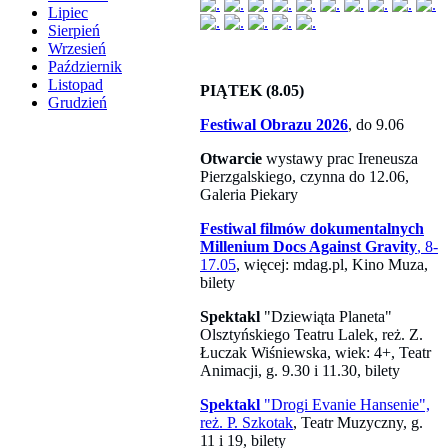
Lipiec
Sierpień
Wrzesień
Październik
Listopad
PIĄTEK (8.05)
Grudzień
Festiwal Obrazu 2026
, do 9.06
Otwarcie
wystawy prac Ireneusza
Pierzgalskiego, czynna do 12.06,
Galeria Piekary
Festiwal filmów dokumentalnych
Millenium Docs Against Gravity
, 8-
17.05
, więcej: mdag.pl, Kino Muza,
bilety
Spektakl
"Dziewiąta Planeta"
Olsztyńskiego Teatru Lalek, reż. Z.
Łuczak Wiśniewska, wiek: 4+, Teatr
Animacji, g. 9.30 i 11.30, bilety
Spektakl
"Drogi Evanie Hansenie",
reż. P. Szkotak
, Teatr Muzyczny, g.
11 i 19, bilety