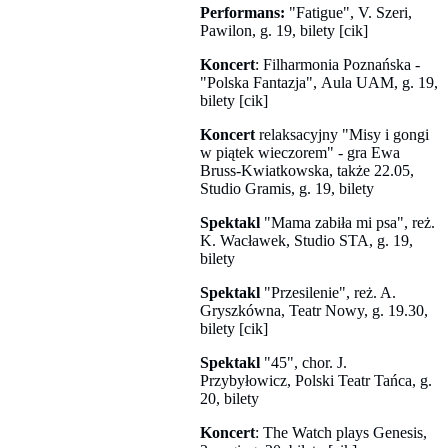
Performans:
"Fatigue", V. Szeri,
Pawilon, g. 19, bilety [cik]
Koncert
: Filharmonia Poznańska -
"Polska Fantazja", Aula UAM, g. 19,
bilety [cik]
Koncert
relaksacyjny "Misy i gongi
w piątek wieczorem" - gra Ewa
Bruss-Kwiatkowska, także 22.05,
Studio Gramis, g. 19, bilety
Spektakl
"Mama zabiła mi psa", reż.
K. Wacławek, Studio STA, g. 19,
bilety
Spektakl
"Przesilenie", reż. A.
Gryszkówna, Teatr Nowy, g. 19.30,
bilety [cik]
Spektakl
"45", chor. J.
Przybyłowicz, Polski Teatr Tańca, g.
20, bilety
Koncert
: The Watch plays Genesis,