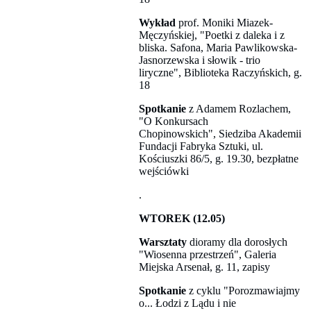
Wykład
prof. Moniki Miazek-
Męczyńskiej, "Poetki z daleka i z
bliska. Safona, Maria Pawlikowska-
Jasnorzewska i słowik - trio
liryczne", Biblioteka Raczyńskich, g.
18
Spotkanie
z Adamem Rozlachem,
"O Konkursach
Chopinowskich", Siedziba Akademii
Fundacji Fabryka Sztuki, ul.
Kościuszki 86/5, g. 19.30, bezpłatne
wejściówki
.
WTOREK (12.05)
Warsztaty
dioramy dla dorosłych
"Wiosenna przestrzeń", Galeria
Miejska Arsenał, g. 11, zapisy
Spotkanie
z cyklu "Porozmawiajmy
o... Łodzi z Lądu i nie