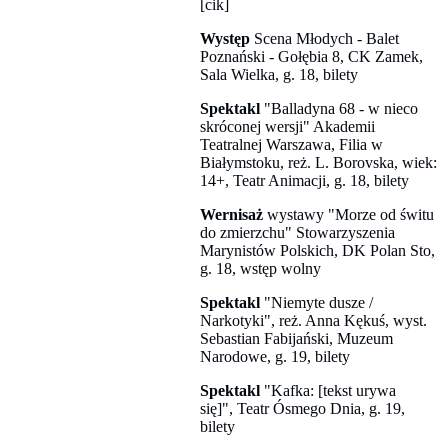
[cik]
Występ
Scena Młodych - Balet
Poznański - Gołębia 8, CK Zamek,
Sala Wielka, g. 18, bilety
Spektakl
"Balladyna 68 - w nieco
skróconej wersji" Akademii
Teatralnej Warszawa, Filia w
Białymstoku, reż. L. Borovska, wiek:
14+, Teatr Animacji, g. 18, bilety
Wernisaż
wystawy "Morze od świtu
do zmierzchu" Stowarzyszenia
Marynistów Polskich, DK Polan Sto,
g. 18, wstęp wolny
Spektakl
"Niemyte dusze /
Narkotyki", reż. Anna Kękuś, wyst.
Sebastian Fabijański, Muzeum
Narodowe, g. 19, bilety
Spektakl
"Kafka: [tekst urywa
się]", Teatr Ósmego Dnia, g. 19,
bilety