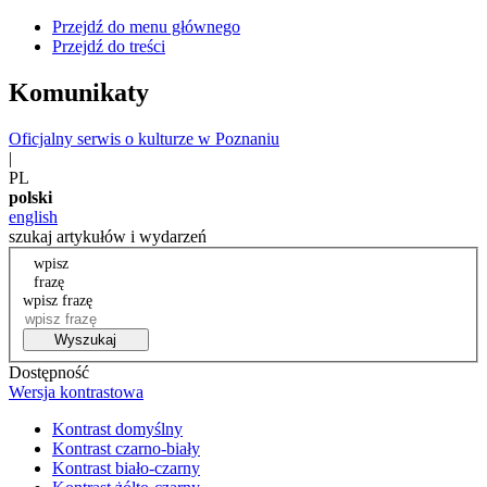
Przejdź do menu głównego
Przejdź do treści
Komunikaty
Oficjalny serwis o kulturze w Poznaniu
|
PL
polski
english
szukaj artykułów i wydarzeń
wpisz
frazę
wpisz frazę
Wyszukaj
Dostępność
Wersja kontrastowa
Kontrast domyślny
Kontrast czarno-biały
Kontrast biało-czarny