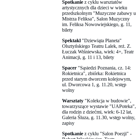
Spotkanie
z cyklu warsztatów
artystycznych dla dzieci w wieku
przedszkolnym "Muzyczne zabawy u
Mistrza Feliksa", Salon Muzyczny
im. Feliksa Nowowiejskiego, g. 11,
bilety
Spektakl
"Dziewiąta Planeta"
Olsztyńskiego Teatru Lalek, reż. Z.
Łuczak Wiśniewska, wiek: 4+, Teatr
Animacji, g. 11 i 13, bilety
Spacer
"Sąsiedzi Poznania, cz. 14:
Rokietnica", zbiórka: Rokietnica
przed starym dworcem kolejowym,
ul. Dworcowa 1, g. 11.20, wstęp
wolny
Warsztaty
"Kolekcja w budowie",
towarzyszące wystawie "UAPoteka",
dla rodzin z dziećmi, wiek: 6-12 lat,
Galeria Śluza, g. 11.30, wstęp wolny,
zapisy
Spotkanie
z cyklu "Salon Poezji" -