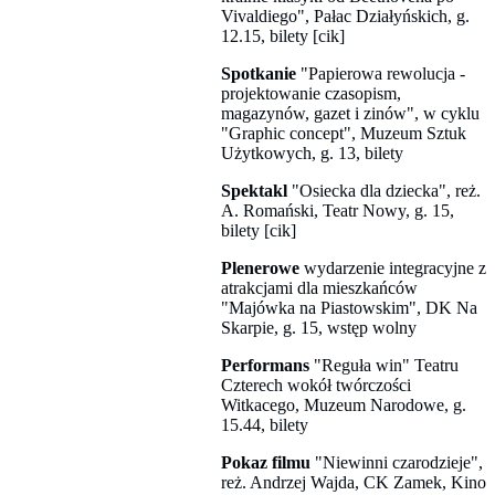
Vivaldiego", Pałac Działyńskich, g.
12.15, bilety [cik]
Spotkanie
"Papierowa rewolucja -
projektowanie czasopism,
magazynów, gazet i zinów", w cyklu
"Graphic concept", Muzeum Sztuk
Użytkowych, g. 13, bilety
Spektakl
"Osiecka dla dziecka", reż.
A. Romański, Teatr Nowy, g. 15,
bilety [cik]
Plenerowe
wydarzenie integracyjne z
atrakcjami dla mieszkańców
"Majówka na Piastowskim", DK Na
Skarpie, g. 15, wstęp wolny
Performans
"Reguła win" Teatru
Czterech wokół twórczości
Witkacego, Muzeum Narodowe, g.
15.44, bilety
Pokaz filmu
"Niewinni czarodzieje",
reż. Andrzej Wajda, CK Zamek, Kino