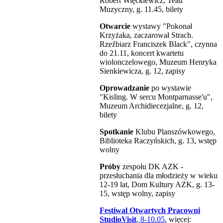
Robert Więckiewicz, Teatr
Muzyczny, g. 11.45, bilety
Otwarcie
wystawy "Pokonał
Krzyżaka, zaczarował Strach.
Rzeźbiarz Franciszek Black", czynna
do 21.11, koncert kwartetu
wiolonczelowego, Muzeum Henryka
Sienkiewicza, g. 12, zapisy
Oprowadzanie
po wystawie
"Kisling. W sercu Montparnasse'u",
Muzeum Archidiecezjalne, g. 12,
bilety
Spotkanie
Klubu Planszówkowego,
Biblioteka Raczyńskich, g. 13, wstęp
wolny
Próby
zespołu DK AZK -
przesłuchania dla młodzieży w wieku
12-19 lat, Dom Kultury AZK, g. 13-
15, wstęp wolny, zapisy
Festiwal Otwartych Pracowni
StudioVisit
, 8-10.05
, więcej: