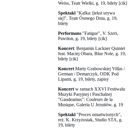
Weiss, Teatr Wielki, g. 19, bilety [cik]
Spektakl
"Kafka: [tekst urywa
się]", Teatr Ósmego Dnia, g. 19,
bilety
Performans
"Fatigue", V. Szeri,
Pawilon, g. 19, bilety [cik]
Koncert
: Benjamin Lackner Quintet
feat. Maciej Obara, Blue Note, g. 19,
bilety [cik]
Koncert
Marty Grabowskiej Villas /
German / Demarczyk, ODK Pod
Lipami, g. 19, bilety, zapisy
Koncert
w ramach XXVI Festiwalu
Muzyki Pasyjnej i Paschalnej
"Gaudeamus": Couleurs de la
Musique, Galeria U Jezuitów, g. 19
Spektakl
"Proces umartwionych",
reż. K. Krzyżosiak, Studio STA, g.
19, bilety