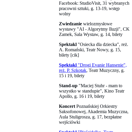
Facebook: StudioVisit, 31 wybranych
pracowni sztuki, g. 13-19, wstęp
wolny
Zwiedzanie
wielozmysłowe
wystawy "AI - Algorytmy Iluzji", CK
Zamek, Sala Wystaw, g. 14, bilety
Spektakl
"Osiecka dla dziecka", reż.
A. Romański, Teatr Nowy, g. 15,
bilety [cik]
Spektakl
"Drogi Evanie Hansenie",
reż. P. Szkotak
, Teatr Muzyczny, g.
15 i 19, bilety
Stand-up
"Maciej Stuhr - mam to
wszystko w standupie", Kino Teatr
Apollo, g. 16 i 19, bilety
Koncert
Poznańskiej Orkiestry
Saksofonowej, Akademia Muzyczna,
Aula Stuligrosza, g. 17, bezpłatne
wejściówki