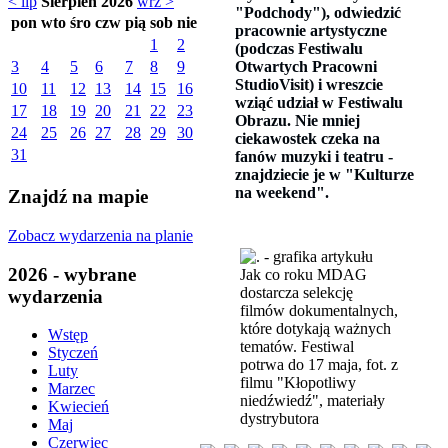
< lip
Sierpień 2026
wrz >
"Podchody"), odwiedzić
pon
wto
śro
czw
pią
sob
nie
pracownie artystyczne
1
2
(podczas Festiwalu
Otwartych Pracowni
3
4
5
6
7
8
9
StudioVisit) i wreszcie
10
11
12
13
14
15
16
wziąć udział w Festiwalu
17
18
19
20
21
22
23
Obrazu. Nie mniej
24
25
26
27
28
29
30
ciekawostek czeka na
31
fanów muzyki i teatru -
znajdziecie je w "Kulturze
na weekend".
Znajdź na mapie
Zobacz wydarzenia na planie
2026 - wybrane
Jak co roku MDAG
dostarcza selekcję
wydarzenia
filmów dokumentalnych,
które dotykają ważnych
Wstęp
tematów. Festiwal
Styczeń
potrwa do 17 maja, fot. z
Luty
filmu "Kłopotliwy
Marzec
niedźwiedź", materiały
Kwiecień
dystrybutora
Maj
Czerwiec