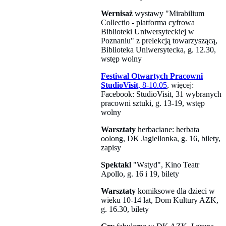
Wernisaż
wystawy "Mirabilium
Collectio - platforma cyfrowa
Biblioteki Uniwersyteckiej w
Poznaniu" z prelekcją towarzyszącą,
Biblioteka Uniwersytecka, g. 12.30,
wstęp wolny
Festiwal Otwartych Pracowni
StudioVisit
, 8-10.05
, więcej:
Facebook: StudioVisit, 31 wybranych
pracowni sztuki, g. 13-19, wstęp
wolny
Warsztaty
herbaciane: herbata
oolong, DK Jagiellonka, g. 16, bilety,
zapisy
Spektakl
"Wstyd", Kino Teatr
Apollo, g. 16 i 19, bilety
Warsztaty
komiksowe dla dzieci w
wieku 10-14 lat, Dom Kultury AZK,
g. 16.30, bilety