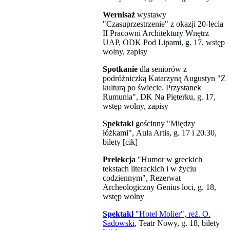
Wernisaż
wystawy
"Czasuprzestrzenie" z okazji 20-lecia
II Pracowni Architektury Wnętrz
UAP, ODK Pod Lipami, g. 17, wstęp
wolny, zapisy
Spotkanie
dla seniorów z
podróżniczką Katarzyną Augustyn "Z
kulturą po świecie. Przystanek
Rumunia", DK Na Pięterku, g. 17,
wstęp wolny, zapisy
Spektakl
gościnny "Między
łóżkami", Aula Artis, g. 17 i 20.30,
bilety [cik]
Prelekcja
"Humor w greckich
tekstach literackich i w życiu
codziennym", Rezerwat
Archeologiczny Genius loci, g. 18,
wstęp wolny
Spektakl
"Hotel Molier", reż. O.
Sadowski
, Teatr Nowy, g. 18, bilety