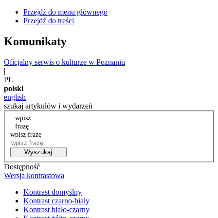
Przejdź do menu głównego
Przejdź do treści
Komunikaty
Oficjalny serwis o kulturze w Poznaniu
|
PL
polski
english
szukaj artykułów i wydarzeń
wpisz
frazę
wpisz frazę
Wyszukaj
Dostępność
Wersja kontrastowa
Kontrast domyślny
Kontrast czarno-biały
Kontrast biało-czarny