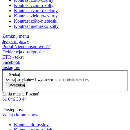
Kontrast żółto-czarny
Kontrast czarno-żółty
Kontrast czarno-zielony
Kontrast zielono-czarny
Kontrast żółto-niebieski
Kontrast niebiesko-żółty
Zamknij menu
Język migowy
Portal Niepełnosprawność
Deklaracja dostępności
ETR - tekst
Facebook
Instagram
Szukaj
szukaj artykułów i wydarzeń
Wyszukaj
Linia miasta Poznań
61 646 33 44
Dostępność
Wersja kontrastowa
Kontrast domyślny
Kontrast czarno-biały