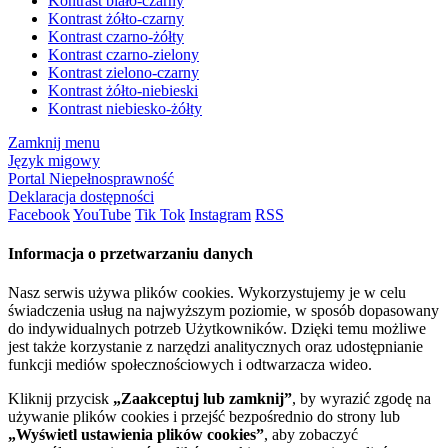
Kontrast biało-czarny
Kontrast żółto-czarny
Kontrast czarno-żółty
Kontrast czarno-zielony
Kontrast zielono-czarny
Kontrast żółto-niebieski
Kontrast niebiesko-żółty
Zamknij menu
Język migowy
Portal Niepełnosprawność
Deklaracja dostępności
Facebook
YouTube
Tik Tok
Instagram
RSS
Informacja o przetwarzaniu danych
Nasz serwis używa plików cookies. Wykorzystujemy je w celu
świadczenia usług na najwyższym poziomie, w sposób dopasowany
do indywidualnych potrzeb Użytkowników. Dzięki temu możliwe
jest także korzystanie z narzędzi analitycznych oraz udostępnianie
funkcji mediów społecznościowych i odtwarzacza wideo.
Kliknij przycisk
„Zaakceptuj lub zamknij”
, by wyrazić zgodę na
używanie plików cookies i przejść bezpośrednio do strony lub
„Wyświetl ustawienia plików cookies”
, aby zobaczyć