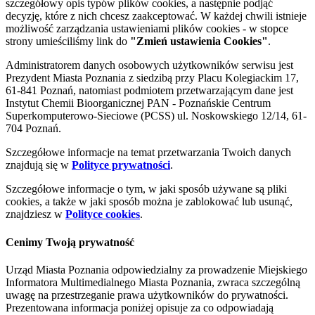
szczegółowy opis typów plików cookies, a następnie podjąć
decyzję, które z nich chcesz zaakceptować. W każdej chwili istnieje
możliwość zarządzania ustawieniami plików cookies - w stopce
strony umieściliśmy link do
"Zmień ustawienia Cookies"
.
Administratorem danych osobowych użytkowników serwisu jest
Prezydent Miasta Poznania z siedzibą przy Placu Kolegiackim 17,
61-841 Poznań, natomiast podmiotem przetwarzającym dane jest
Instytut Chemii Bioorganicznej PAN - Poznańskie Centrum
Superkomputerowo-Sieciowe (PCSS) ul. Noskowskiego 12/14, 61-
704 Poznań.
Szczegółowe informacje na temat przetwarzania Twoich danych
znajdują się w
Polityce prywatności
.
Szczegółowe informacje o tym, w jaki sposób używane są pliki
cookies, a także w jaki sposób można je zablokować lub usunąć,
znajdziesz w
Polityce cookies
.
Cenimy Twoją prywatność
Urząd Miasta Poznania odpowiedzialny za prowadzenie Miejskiego
Informatora Multimedialnego Miasta Poznania, zwraca szczególną
uwagę na przestrzeganie prawa użytkowników do prywatności.
Prezentowana informacja poniżej opisuje za co odpowiadają