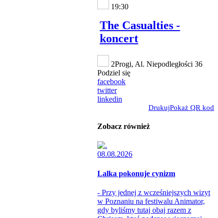
19:30
The Casualties -
koncert
2Progi, Al. Niepodległości 36
Podziel się
facebook
twitter
linkedin
Drukuj
Pokaż QR kod
Zobacz również
08.08.2026
Lalka pokonuje cynizm
- Przy jednej z wcześniejszych wizyt
w Poznaniu na festiwalu Animator,
gdy byliśmy tutaj obaj razem z