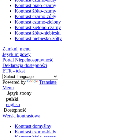
Kontrast biało-czarny
Kontrast żółto-czarny
Kontrast czarno-żółty
Kontrast czarno-zielony
Kontrast zielono-czarny
Kontrast żółto-niebieski
Kontrast niebiesko-żółty
Zamknij menu
Język migowy
Portal Niepełnosprawność
Deklaracja dostępności
ETR - tekst
Powered by
Translate
Menu
Język strony
polski
english
Dostępność
Wersja kontrastowa
Kontrast domyślny
Kontrast czarno-biały