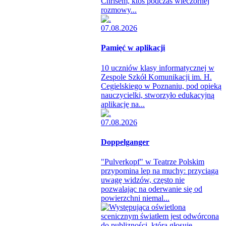
Chrisem, ktoś podczas wieczornej
rozmowy...
07.08.2026
Pamięć w aplikacji
10 uczniów klasy informatycznej w
Zespole Szkół Komunikacji im. H.
Cegielskiego w Poznaniu, pod opieką
nauczycielki, stworzyło edukacyjną
aplikację na...
07.08.2026
Doppelganger
"Pulverkopf" w Teatrze Polskim
przypomina lep na muchy: przyciąga
uwagę widzów, często nie
pozwalając na oderwanie się od
powierzchni niemal...