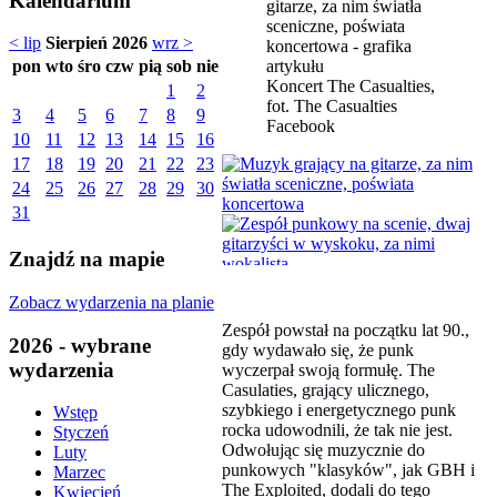
Kalendarium
< lip
Sierpień 2026
wrz >
pon
wto
śro
czw
pią
sob
nie
Koncert The Casualties,
1
2
fot. The Casualties
3
4
5
6
7
8
9
Facebook
10
11
12
13
14
15
16
17
18
19
20
21
22
23
24
25
26
27
28
29
30
31
Znajdź na mapie
Zobacz wydarzenia na planie
Zespół powstał na początku lat 90.,
2026 - wybrane
gdy wydawało się, że punk
wydarzenia
wyczerpał swoją formułę. The
Casulaties, grający ulicznego,
szybkiego i energetycznego punk
Wstęp
rocka udowodnili, że tak nie jest.
Styczeń
Odwołując się muzycznie do
Luty
punkowych "klasyków", jak GBH i
Marzec
The Exploited, dodali do tego
Kwiecień