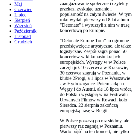
zaangażowanie społeczne i czytelny
Maj
przekaz, zyskując uznanie i
Czerwiec
popularność na całym świecie. W tym
Lipiec
roku wydali pierwszy od 8 lat album
Sierpień
"Detonate" i wyruszyli z nim w trasę
Wrzesień
koncertową po Europie.
Październik
Listopad
"Detonate Europe Tour" to ogromne
Grudzień
przedsięwzięcie artystyczne, ale także
logistyczne. Zespół zagra ponad 50
koncertów w kilkunastu krajach
europejskich. Występy w w Polsce
zaczęli już 10 czerwca w Krakowie,
30 czerwca zagrają w Poznaniu, w
klubie 2Progi, a 1 lipca w Warszawie
- w Hydrozagadce. Potem jadą na
Węgry i do Austrii, ale 18 lipca wrócą
do Polski i wystąpią w na Festiwalu
Urwanych Filmów w Rowach koło
Sieradza. 22 sierpnia zakończą
europejską trasę w Belgii.
W Polsce goszczą po raz siódmy, ale
pierwszy raz zagrają w Poznaniu.
Warto pójść na ten koncert, nie tylko