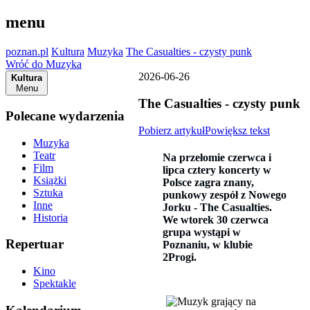
menu
poznan.pl
Kultura
Muzyka
The Casualties - czysty punk
Wróć do Muzyka
2026-06-26
Kultura
Menu
The Casualties - czysty punk
Polecane wydarzenia
Pobierz artykuł
Powiększ tekst
Muzyka
Teatr
Na przełomie czerwca i
Film
lipca cztery koncerty w
Książki
Polsce zagra znany,
Sztuka
punkowy zespół z Nowego
Inne
Jorku - The Casualties.
Historia
We wtorek 30 czerwca
grupa wystąpi w
Repertuar
Poznaniu, w klubie
2Progi.
Kino
Spektakle