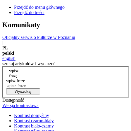
Przejdź do menu głównego
Przejdź do treści
Komunikaty
Oficjalny serwis o kulturze w Poznaniu
|
PL
polski
english
szukaj artykułów i wydarzeń
wpisz
frazę
wpisz frazę
Wyszukaj
Dostępność
Wersja kontrastowa
Kontrast domyślny
Kontrast czarno-biały
Kontrast biało-czarny