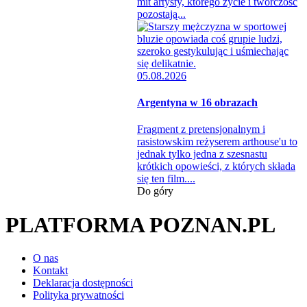
mit artysty, którego życie i twórczość
pozostają...
05.08.2026
Argentyna w 16 obrazach
Fragment z pretensjonalnym i
rasistowskim reżyserem arthouse'u to
jednak tylko jedna z szesnastu
krótkich opowieści, z których składa
się ten film....
Do góry
PLATFORMA POZNAN.PL
O nas
Kontakt
Deklaracja dostępności
Polityka prywatności