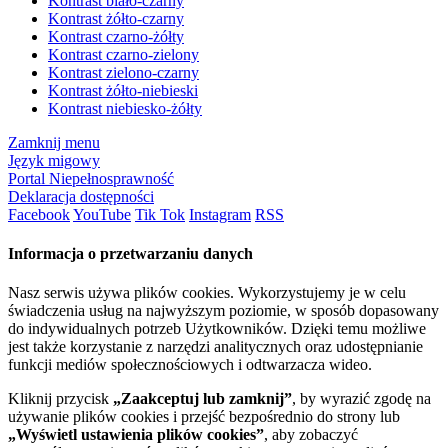
Kontrast biało-czarny
Kontrast żółto-czarny
Kontrast czarno-żółty
Kontrast czarno-zielony
Kontrast zielono-czarny
Kontrast żółto-niebieski
Kontrast niebiesko-żółty
Zamknij menu
Język migowy
Portal Niepełnosprawność
Deklaracja dostępności
Facebook
YouTube
Tik Tok
Instagram
RSS
Informacja o przetwarzaniu danych
Nasz serwis używa plików cookies. Wykorzystujemy je w celu
świadczenia usług na najwyższym poziomie, w sposób dopasowany
do indywidualnych potrzeb Użytkowników. Dzięki temu możliwe
jest także korzystanie z narzędzi analitycznych oraz udostępnianie
funkcji mediów społecznościowych i odtwarzacza wideo.
Kliknij przycisk
„Zaakceptuj lub zamknij”
, by wyrazić zgodę na
używanie plików cookies i przejść bezpośrednio do strony lub
„Wyświetl ustawienia plików cookies”
, aby zobaczyć