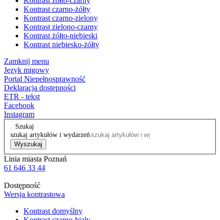
Kontrast żółto-czarny
Kontrast czarno-żółty
Kontrast czarno-zielony
Kontrast zielono-czarny
Kontrast żółto-niebieski
Kontrast niebiesko-żółty
Zamknij menu
Język migowy
Portal Niepełnosprawność
Deklaracja dostępności
ETR - tekst
Facebook
Instagram
Szukaj
szukaj artykułów i wydarzeń
Wyszukaj
Linia miasta Poznań
61 646 33 44
Dostępność
Wersja kontrastowa
Kontrast domyślny
Kontrast czarno-biały