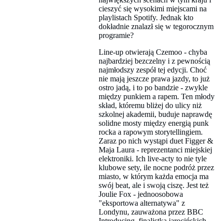
cieszyć się wysokimi miejscami na
playlistach Spotify. Jednak kto
dokładnie znalazł się w tegorocznym
programie?
Line-up otwierają Czemoo - chyba
najbardziej bezczelny i z pewnością
najmłodszy zespół tej edycji. Choć
nie mają jeszcze prawa jazdy, to już
ostro jadą, i to po bandzie - zwykle
między punkiem a rapem. Ten młody
skład, któremu bliżej do ulicy niż
szkolnej akademii, buduje naprawdę
solidne mosty między energią punk
rocka a rapowym storytellingiem.
Zaraz po nich wystąpi duet Figger &
Maja Laura - reprezentanci miejskiej
elektroniki. Ich live-acty to nie tyle
klubowe sety, ile nocne podróż przez
miasto, w którym każda emocja ma
swój beat, ale i swoją ciszę. Jest też
Joulie Fox - jednoosobowa
"eksportowa alternatywa" z
Londynu, zauważona przez BBC
Introducing, finalistka jarocińskich