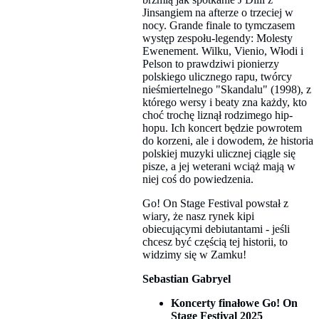
Jinsangiem na afterze o trzeciej w
nocy. Grande finale to tymczasem
występ zespołu-legendy: Molesty
Ewenement. Wilku, Vienio, Włodi i
Pelson to prawdziwi pionierzy
polskiego ulicznego rapu, twórcy
nieśmiertelnego "Skandalu" (1998), z
którego wersy i beaty zna każdy, kto
choć trochę liznął rodzimego hip-
hopu. Ich koncert będzie powrotem
do korzeni, ale i dowodem, że historia
polskiej muzyki ulicznej ciągle się
pisze, a jej weterani wciąż mają w
niej coś do powiedzenia.
Go! On Stage Festival powstał z
wiary, że nasz rynek kipi
obiecującymi debiutantami - jeśli
chcesz być częścią tej historii, to
widzimy się w Zamku!
Sebastian Gabryel
Koncerty finałowe Go! On
Stage Festival 2025