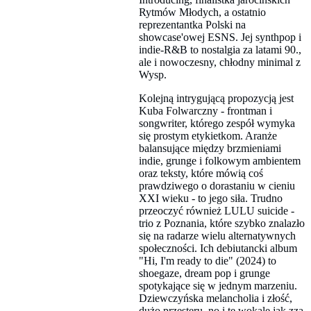
Rytmów Młodych, a ostatnio
reprezentantka Polski na
showcase'owej ESNS. Jej synthpop i
indie-R&B to nostalgia za latami 90.,
ale i nowoczesny, chłodny minimal z
Wysp.
Kolejną intrygującą propozycją jest
Kuba Folwarczny - frontman i
songwriter, którego zespół wymyka
się prostym etykietkom. Aranże
balansujące między brzmieniami
indie, grunge i folkowym ambientem
oraz teksty, które mówią coś
prawdziwego o dorastaniu w cieniu
XXI wieku - to jego siła. Trudno
przeoczyć również LULU suicide -
trio z Poznania, które szybko znalazło
się na radarze wielu alternatywnych
społeczności. Ich debiutancki album
"Hi, I'm ready to die" (2024) to
shoegaze, dream pop i grunge
spotykające się w jednym marzeniu.
Dziewczyńska melancholia i złość,
dużo przesteru, no i te wokale jak zza