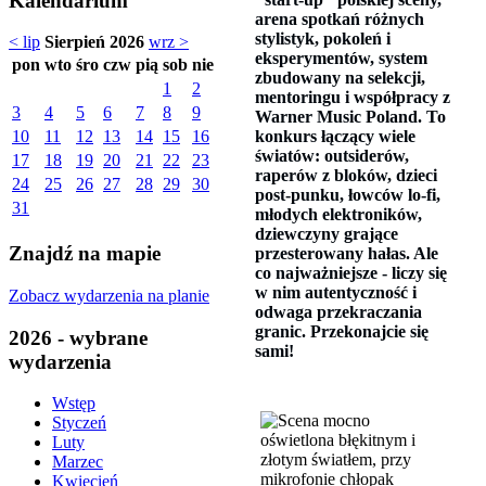
Kalendarium
arena spotkań różnych
stylistyk, pokoleń i
< lip
Sierpień 2026
wrz >
eksperymentów, system
pon
wto
śro
czw
pią
sob
nie
zbudowany na selekcji,
1
2
mentoringu i współpracy z
3
4
5
6
7
8
9
Warner Music Poland. To
konkurs łączący wiele
10
11
12
13
14
15
16
światów: outsiderów,
17
18
19
20
21
22
23
raperów z bloków, dzieci
24
25
26
27
28
29
30
post-punku, łowców lo-fi,
31
młodych elektroników,
dziewczyny grające
Znajdź na mapie
przesterowany hałas. Ale
co najważniejsze - liczy się
w nim autentyczność i
Zobacz wydarzenia na planie
odwaga przekraczania
granic. Przekonajcie się
2026 - wybrane
sami!
wydarzenia
Wstęp
Styczeń
Luty
Marzec
Kwiecień