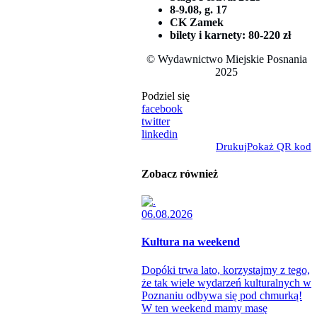
8-9.08, g. 17
CK Zamek
bilety i karnety: 80-220 zł
© Wydawnictwo Miejskie Posnania
2025
Podziel się
facebook
twitter
linkedin
Drukuj
Pokaż QR kod
Zobacz również
06.08.2026
Kultura na weekend
Dopóki trwa lato, korzystajmy z tego,
że tak wiele wydarzeń kulturalnych w
Poznaniu odbywa się pod chmurką!
W ten weekend mamy masę