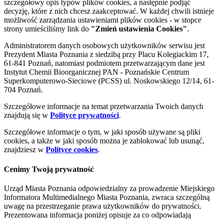
szczegółowy opis typów plików cookies, a następnie podjąć
decyzję, które z nich chcesz zaakceptować. W każdej chwili istnieje
możliwość zarządzania ustawieniami plików cookies - w stopce
strony umieściliśmy link do
"Zmień ustawienia Cookies"
.
Administratorem danych osobowych użytkowników serwisu jest
Prezydent Miasta Poznania z siedzibą przy Placu Kolegiackim 17,
61-841 Poznań, natomiast podmiotem przetwarzającym dane jest
Instytut Chemii Bioorganicznej PAN - Poznańskie Centrum
Superkomputerowo-Sieciowe (PCSS) ul. Noskowskiego 12/14, 61-
704 Poznań.
Szczegółowe informacje na temat przetwarzania Twoich danych
znajdują się w
Polityce prywatności
.
Szczegółowe informacje o tym, w jaki sposób używane są pliki
cookies, a także w jaki sposób można je zablokować lub usunąć,
znajdziesz w
Polityce cookies
.
Cenimy Twoją prywatność
Urząd Miasta Poznania odpowiedzialny za prowadzenie Miejskiego
Informatora Multimedialnego Miasta Poznania, zwraca szczególną
uwagę na przestrzeganie prawa użytkowników do prywatności.
Prezentowana informacja poniżej opisuje za co odpowiadają