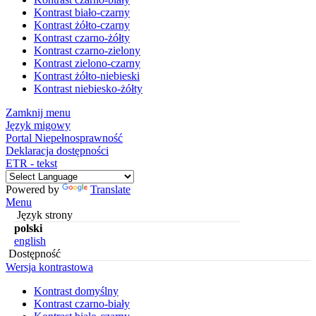
Kontrast biało-czarny
Kontrast żółto-czarny
Kontrast czarno-żółty
Kontrast czarno-zielony
Kontrast zielono-czarny
Kontrast żółto-niebieski
Kontrast niebiesko-żółty
Zamknij menu
Język migowy
Portal Niepełnosprawność
Deklaracja dostępności
ETR - tekst
Powered by
Translate
Menu
Język strony
polski
english
Dostępność
Wersja kontrastowa
Kontrast domyślny
Kontrast czarno-biały