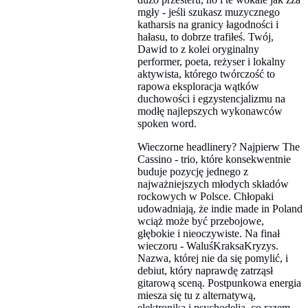
mgły - jeśli szukasz muzycznego
katharsis na granicy łagodności i
hałasu, to dobrze trafiłeś. Twój,
Dawid to z kolei oryginalny
performer, poeta, reżyser i lokalny
aktywista, którego twórczość to
rapowa eksploracja wątków
duchowości i egzystencjalizmu na
modłę najlepszych wykonawców
spoken word.
Wieczorne headlinery? Najpierw The
Cassino - trio, które konsekwentnie
buduje pozycję jednego z
najważniejszych młodych składów
rockowych w Polsce. Chłopaki
udowadniają, że indie made in Poland
wciąż może być przebojowe,
głębokie i nieoczywiste. Na finał
wieczoru - WaluśKraksaKryzys.
Nazwa, której nie da się pomylić, i
debiut, który naprawdę zatrząsł
gitarową sceną. Postpunkowa energia
miesza się tu z alternatywą,
elektroniką i psychodelią, co razem