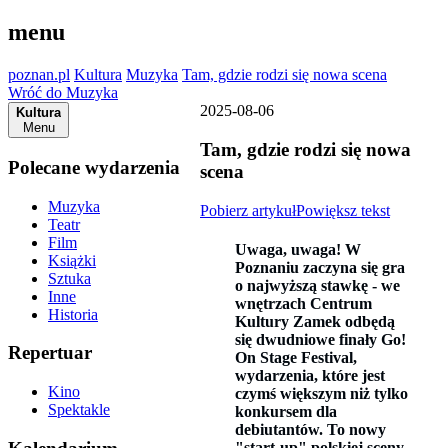
menu
poznan.pl
Kultura
Muzyka
Tam, gdzie rodzi się nowa scena
Wróć do Muzyka
2025-08-06
Kultura
Menu
Tam, gdzie rodzi się nowa
Polecane wydarzenia
scena
Muzyka
Pobierz artykuł
Powiększ tekst
Teatr
Film
Uwaga, uwaga! W
Książki
Poznaniu zaczyna się gra
Sztuka
o najwyższą stawkę - we
Inne
wnętrzach Centrum
Historia
Kultury Zamek odbędą
się dwudniowe finały Go!
Repertuar
On Stage Festival,
wydarzenia, które jest
Kino
czymś większym niż tylko
Spektakle
konkursem dla
debiutantów. To nowy
"start-up" polskiej sceny,