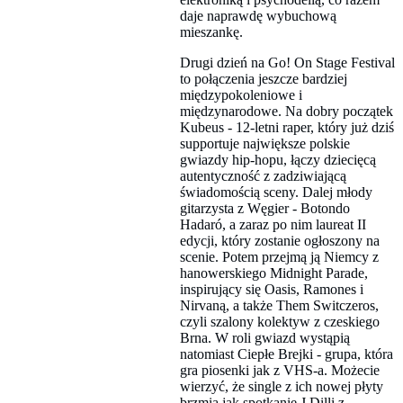
daje naprawdę wybuchową
mieszankę.
Drugi dzień na Go! On Stage Festival
to połączenia jeszcze bardziej
międzypokoleniowe i
międzynarodowe. Na dobry początek
Kubeus - 12-letni raper, który już dziś
supportuje największe polskie
gwiazdy hip-hopu, łączy dziecięcą
autentyczność z zadziwiającą
świadomością sceny. Dalej młody
gitarzysta z Węgier - Botondo
Hadaró, a zaraz po nim laureat II
edycji, który zostanie ogłoszony na
scenie. Potem przejmą ją Niemcy z
hanowerskiego Midnight Parade,
inspirujący się Oasis, Ramones i
Nirvaną, a także Them Switczeros,
czyli szalony kolektyw z czeskiego
Brna. W roli gwiazd wystąpią
natomiast Ciepłe Brejki - grupa, która
gra piosenki jak z VHS-a. Możecie
wierzyć, że single z ich nowej płyty
brzmią jak spotkanie J Dilli z