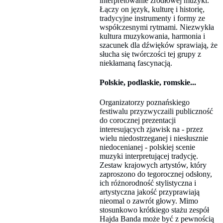
interpretowanie źródłowej muzyki.
Łączy on język, kulturę i historię,
tradycyjne instrumenty i formy ze
współczesnymi rytmami. Niezwykła
kultura muzykowania, harmonia i
szacunek dla dźwięków sprawiają, że
słucha się twórczości tej grupy z
niekłamaną fascynacją.
Polskie, podlaskie, romskie...
Organizatorzy poznańskiego
festiwalu przyzwyczaili publiczność
do corocznej prezentacji
interesujących zjawisk na - przez
wielu niedostrzeganej i niesłusznie
niedocenianej - polskiej scenie
muzyki interpretującej tradycję.
Zestaw krajowych artystów, który
zaproszono do tegorocznej odsłony,
ich różnorodność stylistyczna i
artystyczna jakość przyprawiają
nieomal o zawrót głowy. Mimo
stosunkowo krótkiego stażu zespół
Hajda Banda może być z pewnością