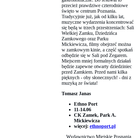
przecież prawdziwe czterodniowe
święto w centrum Poznania.
Tradycyjnie już, jak od kilku lat,
muzyczne wydarzenia koncentrować
się będą w trzech przestrzeniach: Sali
Wielkiej Zamku, Dziedzińca
Zamkowego oraz Parku
Mickiewicza, filmy obejrzeć można
w zamkowym kinie, a część spotkań
odbędzie się w Sali pod Zegarem.
Miejscem mniej formalnych działań
będzie zapewne otwarty dziedziniec
przed Zamkiem. Przed nami kilka
pięknych - oby słonecznych! - dni z
muzyką ze świata!
Tomasz Janas
Ethno Port
11-14.06
CK Zamek, Park A.
Mickiewicza
więcej:
ethnoport.pl
Wydawnictwo Miejskie Posnania