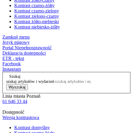
Kontrast żółto-czarny
Kontrast czarno-żółty
Kontrast czarno-zielony
Kontrast zielono-czarny
Kontrast żółto-niebieski
Kontrast niebiesko-żółty
Zamknij menu
Język migowy
Portal Niepełnosprawność
Deklaracja dostępności
ETR - tekst
Facebook
Instagram
Szukaj
szukaj artykułów i wydarzeń
Wyszukaj
Linia miasta Poznań
61 646 33 44
Dostępność
Wersja kontrastowa
Kontrast domyślny
Kontrast czarno-biały