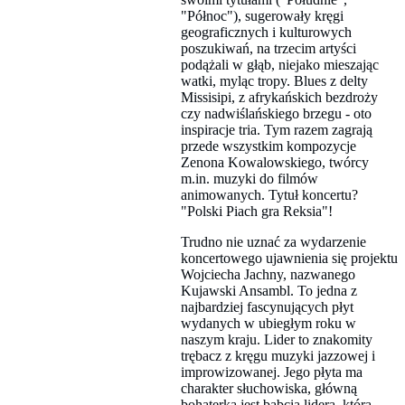
"Północ"), sugerowały kręgi
geograficznych i kulturowych
poszukiwań, na trzecim artyści
podążali w głąb, niejako mieszając
watki, myląc tropy. Blues z delty
Missisipi, z afrykańskich bezdroży
czy nadwiślańskiego brzegu - oto
inspiracje tria. Tym razem zagrają
przede wszystkim kompozycje
Zenona Kowalowskiego, twórcy
m.in. muzyki do filmów
animowanych. Tytuł koncertu?
"Polski Piach gra Reksia"!
Trudno nie uznać za wydarzenie
koncertowego ujawnienia się projektu
Wojciecha Jachny, nazwanego
Kujawski Ansambl. To jedna z
najbardziej fascynujących płyt
wydanych w ubiegłym roku w
naszym kraju. Lider to znakomity
trębacz z kręgu muzyki jazzowej i
improwizowanej. Jego płyta ma
charakter słuchowiska, główną
bohaterką jest babcia lidera, która