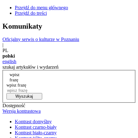
Przejdź do menu głównego
Przejdź do treści
Komunikaty
Oficjalny serwis o kulturze w Poznaniu
|
PL
polski
english
szukaj artykułów i wydarzeń
wpisz
frazę
wpisz frazę
Wyszukaj
Dostępność
Wersja kontrastowa
Kontrast domyślny
Kontrast czarno-biały
Kontrast biało-czarny