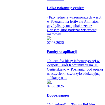
Lalka pokonuje cynizm
- Przy jednej z wcześniejszych wizyt
w Poznaniu na festiwalu Animator,
gdy byliśmy tutaj obaj razem z
Chrisem, ktoś podczas wieczornej
rozmowy...
07.08.2026
Pamięć w aplikacji
10 uczniów klasy informatycznej w
Zespole Szkół Komunikacji im. H.
Cegielskiego w Poznaniu, pod opieką
nauczycielki, stworzyło edukacyjną
aplikację na...
07.08.2026
Doppelganger
"Pulverkopf" w Teatrze Polskim