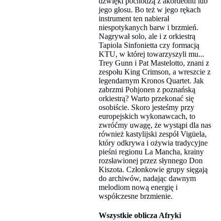
dźwięki pochodzą z akordeonu lub
jego głosu. Bo też w jego rękach
instrument ten nabierał
niespotykanych barw i brzmień.
Nagrywał solo, ale i z orkiestrą
Tapiola Sinfonietta czy formacją
KTU, w której towarzyszyli mu...
Trey Gunn i Pat Mastelotto, znani z
zespołu King Crimson, a wreszcie z
legendarnym Kronos Quartet. Jak
zabrzmi Pohjonen z poznańską
orkiestrą? Warto przekonać się
osobiście. Skoro jesteśmy przy
europejskich wykonawcach, to
zwróćmy uwagę, że wystąpi dla nas
również kastylijski zespół Vigüela,
który odkrywa i ożywia tradycyjne
pieśni regionu La Mancha, krainy
rozsławionej przez słynnego Don
Kiszota. Członkowie grupy sięgają
do archiwów, nadając dawnym
melodiom nową energię i
współczesne brzmienie.
Wszystkie oblicza Afryki