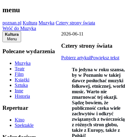
menu
poznan.pl
Kultura
Muzyka
Cztery strony świata
Wróć do Muzyka
2026-06-11
Kultura
Menu
Cztery strony świata
Polecane wydarzenia
Pobierz artykuł
Powiększ tekst
Muzyka
Teatr
To jedyna w roku szansa,
Film
by w Poznaniu w takiej
Książki
dawce posłuchać muzyki
Sztuka
folkowej, etnicznej, world
Inne
music. Warto nie
Historia
zmarnować tej okazji.
Sądzę bowiem, że
Repertuar
publiczność czeka wiele
zachwytów i odkryć
związanych z twórczością
Kino
z różnych stron globu,
Spektakle
także z Europy, także z
Polski!