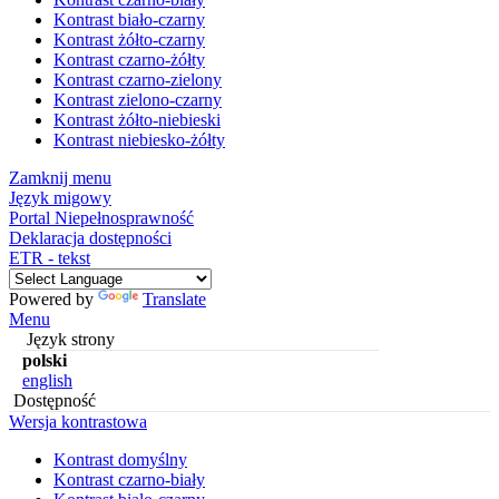
Kontrast biało-czarny
Kontrast żółto-czarny
Kontrast czarno-żółty
Kontrast czarno-zielony
Kontrast zielono-czarny
Kontrast żółto-niebieski
Kontrast niebiesko-żółty
Zamknij menu
Język migowy
Portal Niepełnosprawność
Deklaracja dostępności
ETR - tekst
Powered by
Translate
Menu
Język strony
polski
english
Dostępność
Wersja kontrastowa
Kontrast domyślny
Kontrast czarno-biały