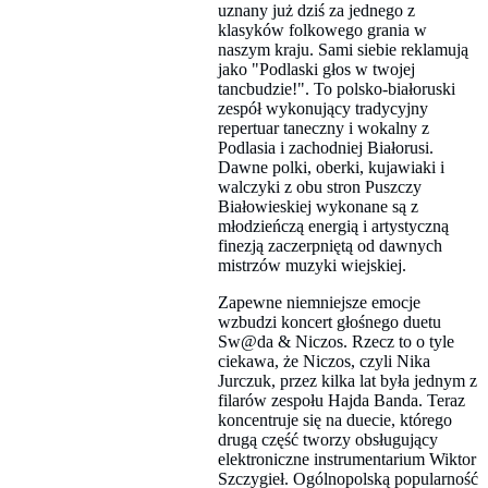
uznany już dziś za jednego z
klasyków folkowego grania w
naszym kraju. Sami siebie reklamują
jako "Podlaski głos w twojej
tancbudzie!". To polsko-białoruski
zespół wykonujący tradycyjny
repertuar taneczny i wokalny z
Podlasia i zachodniej Białorusi.
Dawne polki, oberki, kujawiaki i
walczyki z obu stron Puszczy
Białowieskiej wykonane są z
młodzieńczą energią i artystyczną
finezją zaczerpniętą od dawnych
mistrzów muzyki wiejskiej.
Zapewne niemniejsze emocje
wzbudzi koncert głośnego duetu
Sw@da & Niczos. Rzecz to o tyle
ciekawa, że Niczos, czyli Nika
Jurczuk, przez kilka lat była jednym z
filarów zespołu Hajda Banda. Teraz
koncentruje się na duecie, którego
drugą część tworzy obsługujący
elektroniczne instrumentarium Wiktor
Szczygieł. Ogólnopolską popularność