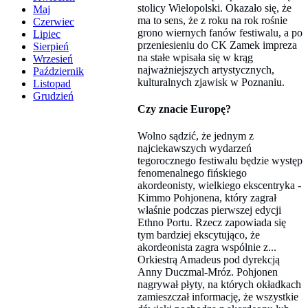
stolicy Wielopolski. Okazało się, że
Maj
ma to sens, że z roku na rok rośnie
Czerwiec
grono wiernych fanów festiwalu, a po
Lipiec
przeniesieniu do CK Zamek impreza
Sierpień
na stałe wpisała się w krąg
Wrzesień
najważniejszych artystycznych,
Październik
kulturalnych zjawisk w Poznaniu.
Listopad
Grudzień
Czy znacie Europę?
Wolno sądzić, że jednym z
najciekawszych wydarzeń
tegorocznego festiwalu będzie występ
fenomenalnego fińskiego
akordeonisty, wielkiego ekscentryka -
Kimmo Pohjonena, który zagrał
właśnie podczas pierwszej edycji
Ethno Portu. Rzecz zapowiada się
tym bardziej ekscytująco, że
akordeonista zagra wspólnie z...
Orkiestrą Amadeus pod dyrekcją
Anny Duczmal-Mróz. Pohjonen
nagrywał płyty, na których okładkach
zamieszczał informację, że wszystkie