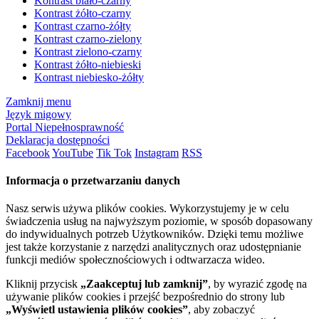
Kontrast biało-czarny
Kontrast żółto-czarny
Kontrast czarno-żółty
Kontrast czarno-zielony
Kontrast zielono-czarny
Kontrast żółto-niebieski
Kontrast niebiesko-żółty
Zamknij menu
Język migowy
Portal Niepełnosprawność
Deklaracja dostępności
Facebook
YouTube
Tik Tok
Instagram
RSS
Informacja o przetwarzaniu danych
Nasz serwis używa plików cookies. Wykorzystujemy je w celu
świadczenia usług na najwyższym poziomie, w sposób dopasowany
do indywidualnych potrzeb Użytkowników. Dzięki temu możliwe
jest także korzystanie z narzędzi analitycznych oraz udostępnianie
funkcji mediów społecznościowych i odtwarzacza wideo.
Kliknij przycisk
„Zaakceptuj lub zamknij”
, by wyrazić zgodę na
używanie plików cookies i przejść bezpośrednio do strony lub
„Wyświetl ustawienia plików cookies”
, aby zobaczyć