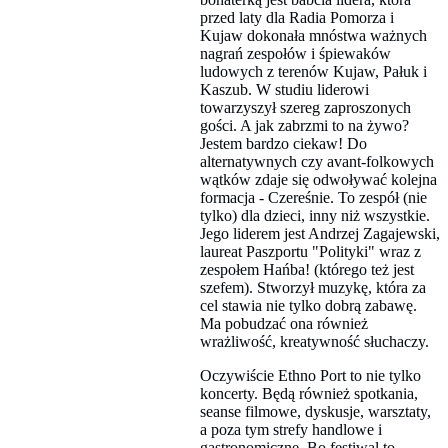
przed laty dla Radia Pomorza i
Kujaw dokonała mnóstwa ważnych
nagrań zespołów i śpiewaków
ludowych z terenów Kujaw, Pałuk i
Kaszub. W studiu liderowi
towarzyszył szereg zaproszonych
gości. A jak zabrzmi to na żywo?
Jestem bardzo ciekaw! Do
alternatywnych czy avant-folkowych
wątków zdaje się odwoływać kolejna
formacja - Czereśnie. To zespół (nie
tylko) dla dzieci, inny niż wszystkie.
Jego liderem jest Andrzej Zagajewski,
laureat Paszportu "Polityki" wraz z
zespołem Hańba! (którego też jest
szefem). Stworzył muzykę, która za
cel stawia nie tylko dobrą zabawę.
Ma pobudzać ona również
wrażliwość, kreatywność słuchaczy.
Oczywiście Ethno Port to nie tylko
koncerty. Będą również spotkania,
seanse filmowe, dyskusje, warsztaty,
a poza tym strefy handlowe i
gastronomiczne. Bo festiwal to