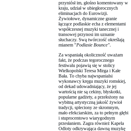
przyniósł im, głośno komentowany w
kraju, udział w ubiegłorocznych
eliminacjach do Eurowizji.
Żywiołowe, dynamiczne granie
łączące podlaskie echa z elementami
współczesnej muzyki tanecznej i
transowej przynosi im uznanie
słuchaczy. Swą twórczość określają
mianem "
Podlasie Bounce"
.
Za wspaniałą okoliczność uważam
fakt, że podczas tegorocznego
festiwalu pojawią się w stolicy
Wielkopolski Teresa Mirga i Kałe
Bała. To chyba najwspanialsi
wykonawcy kręgu muzyki romskiej,
od dekad udowadniający, że jej
wartością nie są cekiny, błyskotki,
popularne gadżety, a przełożony na
wybitną artystyczną jakość żywioł
tradycji, spleciony ze skromnym,
mało efekciarskim, za to pełnym głębi
i stuprocentowo wiarygodnym
przesłaniem. Zagra również Kapela
Odloty odkrywająca dawną muzykę