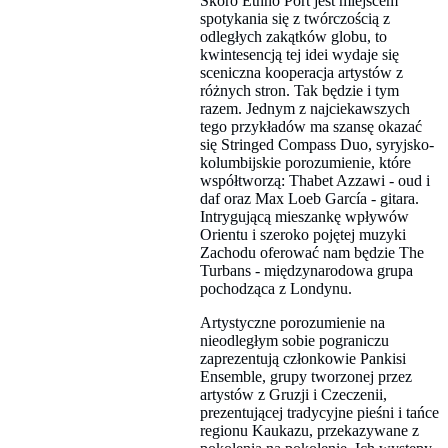
Skoro Ethno Port jest miejscem
spotykania się z twórczością z
odległych zakątków globu, to
kwintesencją tej idei wydaje się
sceniczna kooperacja artystów z
różnych stron. Tak będzie i tym
razem. Jednym z najciekawszych
tego przykładów ma szansę okazać
się Stringed Compass Duo, syryjsko-
kolumbijskie porozumienie, które
współtworzą: Thabet Azzawi - oud i
daf oraz Max Loeb García - gitara.
Intrygującą mieszankę wpływów
Orientu i szeroko pojętej muzyki
Zachodu oferować nam będzie The
Turbans - międzynarodowa grupa
pochodząca z Londynu.
Artystyczne porozumienie na
nieodległym sobie pograniczu
zaprezentują członkowie Pankisi
Ensemble, grupy tworzonej przez
artystów z Gruzji i Czeczenii,
prezentującej tradycyjne pieśni i tańce
regionu Kaukazu, przekazywane z