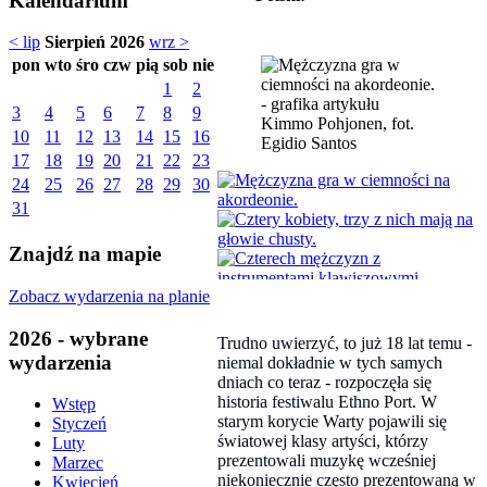
Kalendarium
< lip
Sierpień 2026
wrz >
pon
wto
śro
czw
pią
sob
nie
1
2
3
4
5
6
7
8
9
Kimmo Pohjonen, fot.
10
11
12
13
14
15
16
Egidio Santos
17
18
19
20
21
22
23
24
25
26
27
28
29
30
31
Znajdź na mapie
Zobacz wydarzenia na planie
2026 - wybrane
Trudno uwierzyć, to już 18 lat temu -
wydarzenia
niemal dokładnie w tych samych
dniach co teraz - rozpoczęła się
historia festiwalu Ethno Port. W
Wstęp
starym korycie Warty pojawili się
Styczeń
światowej klasy artyści, którzy
Luty
prezentowali muzykę wcześniej
Marzec
niekoniecznie często prezentowaną w
Kwiecień