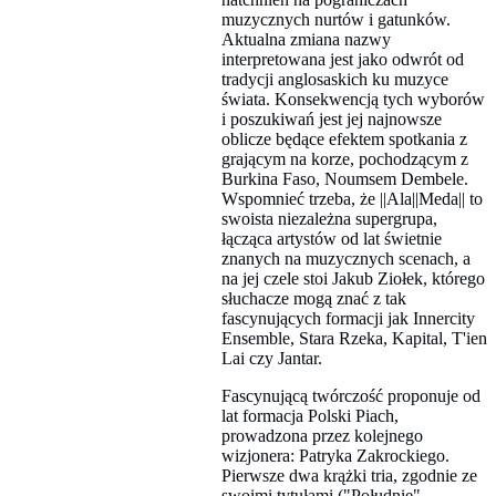
muzycznych nurtów i gatunków.
Aktualna zmiana nazwy
interpretowana jest jako odwrót od
tradycji anglosaskich ku muzyce
świata. Konsekwencją tych wyborów
i poszukiwań jest jej najnowsze
oblicze będące efektem spotkania z
grającym na korze, pochodzącym z
Burkina Faso, Noumsem Dembele.
Wspomnieć trzeba, że ||Ala||Meda|| to
swoista niezależna supergrupa,
łącząca artystów od lat świetnie
znanych na muzycznych scenach, a
na jej czele stoi Jakub Ziołek, którego
słuchacze mogą znać z tak
fascynujących formacji jak Innercity
Ensemble, Stara Rzeka, Kapital, T'ien
Lai czy Jantar.
Fascynującą twórczość proponuje od
lat formacja Polski Piach,
prowadzona przez kolejnego
wizjonera: Patryka Zakrockiego.
Pierwsze dwa krążki tria, zgodnie ze
swoimi tytułami ("Południe",