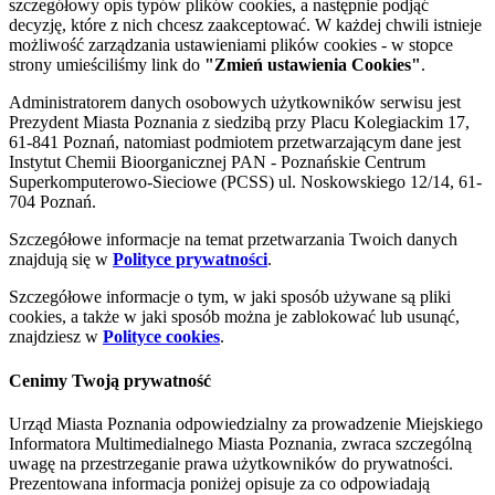
szczegółowy opis typów plików cookies, a następnie podjąć
decyzję, które z nich chcesz zaakceptować. W każdej chwili istnieje
możliwość zarządzania ustawieniami plików cookies - w stopce
strony umieściliśmy link do
"Zmień ustawienia Cookies"
.
Administratorem danych osobowych użytkowników serwisu jest
Prezydent Miasta Poznania z siedzibą przy Placu Kolegiackim 17,
61-841 Poznań, natomiast podmiotem przetwarzającym dane jest
Instytut Chemii Bioorganicznej PAN - Poznańskie Centrum
Superkomputerowo-Sieciowe (PCSS) ul. Noskowskiego 12/14, 61-
704 Poznań.
Szczegółowe informacje na temat przetwarzania Twoich danych
znajdują się w
Polityce prywatności
.
Szczegółowe informacje o tym, w jaki sposób używane są pliki
cookies, a także w jaki sposób można je zablokować lub usunąć,
znajdziesz w
Polityce cookies
.
Cenimy Twoją prywatność
Urząd Miasta Poznania odpowiedzialny za prowadzenie Miejskiego
Informatora Multimedialnego Miasta Poznania, zwraca szczególną
uwagę na przestrzeganie prawa użytkowników do prywatności.
Prezentowana informacja poniżej opisuje za co odpowiadają