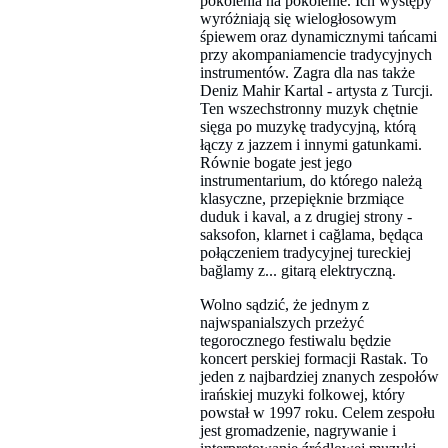
pokolenia na pokolenie. Ich występy
wyróżniają się wielogłosowym
śpiewem oraz dynamicznymi tańcami
przy akompaniamencie tradycyjnych
instrumentów. Zagra dla nas także
Deniz Mahir Kartal - artysta z Turcji.
Ten wszechstronny muzyk chętnie
sięga po muzykę tradycyjną, którą
łączy z jazzem i innymi gatunkami.
Równie bogate jest jego
instrumentarium, do którego należą
klasyczne, przepięknie brzmiące
duduk i kaval, a z drugiej strony -
saksofon, klarnet i cağlama, będąca
połączeniem tradycyjnej tureckiej
bağlamy z... gitarą elektryczną.
Wolno sądzić, że jednym z
najwspanialszych przeżyć
tegorocznego festiwalu będzie
koncert perskiej formacji Rastak. To
jeden z najbardziej znanych zespołów
irańskiej muzyki folkowej, który
powstał w 1997 roku. Celem zespołu
jest gromadzenie, nagrywanie i