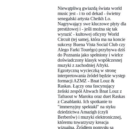
Niewątpliwą gwiazdą świata world
music jest - i to od dekad - świetny
senegalski artysta Cheikh Lo.
Nagrywający swe kluczowe płyty dla
prestiżowej i - jeśli można się tak
wyrazić - kultowej oficyny World
Circuit (tej samej, która ma na koncie
sukcesy Buena Vista Social Club czy
Alego Farki Tourégo) przybywa dziś
do Poznania jako spełniony i wielce
doświadczony klasyk współczesnej
muzyki z zachodniej Afryki.
Egzotyczną wycieczką w stronę
interpretowania źródeł będzie występ
formacji AZMZ - Bnat Louz &
Raskas. Łączy ona fascynujący
żeński zespół Ahwach Bnat Louz z
Tafraout w Maroku oraz duet Raskas
z Casablanki. Ich spotkanie to
"immersyjny spektakl" na styku
dziedzictwa Amazigh (czyli
Berberów) i muzyki elektronicznej,
któremu towarzyszy kreacja
wizualna. Źródłem pomysłu są