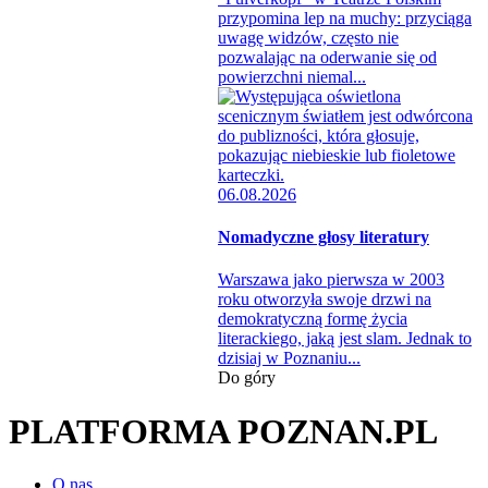
przypomina lep na muchy: przyciąga
uwagę widzów, często nie
pozwalając na oderwanie się od
powierzchni niemal...
06.08.2026
Nomadyczne głosy literatury
Warszawa jako pierwsza w 2003
roku otworzyła swoje drzwi na
demokratyczną formę życia
literackiego, jaką jest slam. Jednak to
dzisiaj w Poznaniu...
Do góry
PLATFORMA POZNAN.PL
O nas