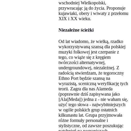
wschodniej Wielkopolski,
przywracając ją do życia. Proponuje
kujawiaki, obery i wiwaty z przełomu
XIX i XX wieku.
Niezależne ścieżki
Od lat wiadomo, że wielką, rzadko
wykorzystywaną szansą dla polskiej
muzyki folkowej jest czerpanie z
tego, co wiąże się z kręgiem
twórczości alternatywnej,
undergroundowej, niezależnej. Z
radością stwierdzam, że tegoroczny
Ethno Port będzie szansą na
wyrazistą, sceniczną weryfikację tych
teorii. Zagra dla nas Alameda
(poprawnie dziś zapisywana jako
||Ala||Meda||) jedna z - nie waham się,
użyć tego słowa - najwybitniejszych
w ogóle polskich grup ostatnich
kilkunastu lat. Grupa przyjmowała
różne formuły personalne i
stylistyczne, od zawsze poszukując
natchnień na pograniczach