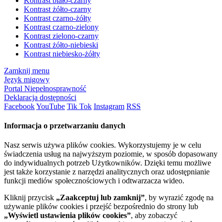
Kontrast biało-czarny
Kontrast żółto-czarny
Kontrast czarno-żółty
Kontrast czarno-zielony
Kontrast zielono-czarny
Kontrast żółto-niebieski
Kontrast niebiesko-żółty
Zamknij menu
Język migowy
Portal Niepełnosprawność
Deklaracja dostępności
Facebook
YouTube
Tik Tok
Instagram
RSS
Informacja o przetwarzaniu danych
Nasz serwis używa plików cookies. Wykorzystujemy je w celu
świadczenia usług na najwyższym poziomie, w sposób dopasowany
do indywidualnych potrzeb Użytkowników. Dzięki temu możliwe
jest także korzystanie z narzędzi analitycznych oraz udostępnianie
funkcji mediów społecznościowych i odtwarzacza wideo.
Kliknij przycisk
„Zaakceptuj lub zamknij”
, by wyrazić zgodę na
używanie plików cookies i przejść bezpośrednio do strony lub
„Wyświetl ustawienia plików cookies”
, aby zobaczyć