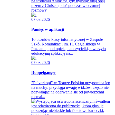
na festiwalu Animator, gdy byliśmy tutaj obaj
razem z Chrisem, ktoś podczas wieczornej
rozmowy...
07.08.2026
Pamięć w aplikacji
10 uczniów klasy informatycznej w Zespole
Szkół Komunikacji im. H. Cegielskiego w
Poznaniu, pod opieką nauczycielki, stworzyło
edukacyjną aplikację na...
07.08.2026
Doppelganger
"Pulverkopf" w Teatrze Polskim przypomina lep
na muchy: przyciąga uwagę widzów, często nie
pozwalając na oderwanie się od powierzchni
niemal...