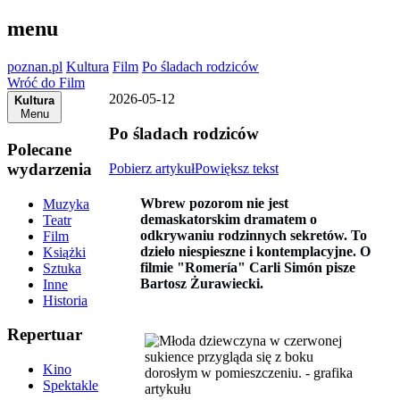
menu
poznan.pl
Kultura
Film
Po śladach rodziców
Wróć do Film
2026-05-12
Kultura
Menu
Po śladach rodziców
Polecane
wydarzenia
Pobierz artykuł
Powiększ tekst
Wbrew pozorom nie jest
Muzyka
demaskatorskim dramatem o
Teatr
odkrywaniu rodzinnych sekretów. To
Film
dzieło niespieszne i kontemplacyjne. O
Książki
filmie "Romería"
Carli Simón pisze
Sztuka
Bartosz Żurawiecki
.
Inne
Historia
Repertuar
Kino
Spektakle