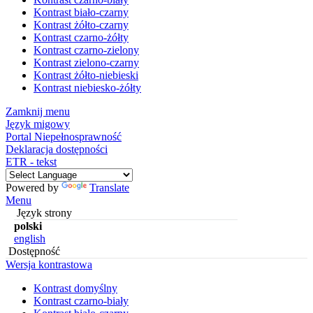
Kontrast biało-czarny
Kontrast żółto-czarny
Kontrast czarno-żółty
Kontrast czarno-zielony
Kontrast zielono-czarny
Kontrast żółto-niebieski
Kontrast niebiesko-żółty
Zamknij menu
Język migowy
Portal Niepełnosprawność
Deklaracja dostępności
ETR - tekst
Powered by
Translate
Menu
Język strony
polski
english
Dostępność
Wersja kontrastowa
Kontrast domyślny
Kontrast czarno-biały