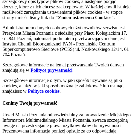
szczegółowy opis typów plików cookies, a następnie podjąć
decyzję, które z nich chcesz zaakceptować. W każdej chwili istnieje
możliwość zarządzania ustawieniami plików cookies - w stopce
strony umieściliśmy link do
"Zmień ustawienia Cookies"
.
Administratorem danych osobowych użytkowników serwisu jest
Prezydent Miasta Poznania z siedzibą przy Placu Kolegiackim 17,
61-841 Poznań, natomiast podmiotem przetwarzającym dane jest
Instytut Chemii Bioorganicznej PAN - Poznańskie Centrum
Superkomputerowo-Sieciowe (PCSS) ul. Noskowskiego 12/14, 61-
704 Poznań.
Szczegółowe informacje na temat przetwarzania Twoich danych
znajdują się w
Polityce prywatności
.
Szczegółowe informacje o tym, w jaki sposób używane są pliki
cookies, a także w jaki sposób można je zablokować lub usunąć,
znajdziesz w
Polityce cookies
.
Cenimy Twoją prywatność
Urząd Miasta Poznania odpowiedzialny za prowadzenie Miejskiego
Informatora Multimedialnego Miasta Poznania, zwraca szczególną
uwagę na przestrzeganie prawa użytkowników do prywatności.
Prezentowana informacja poniżej opisuje za co odpowiadają