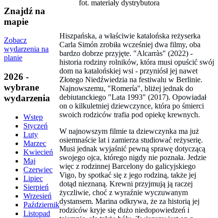
fot. materiały dystrybutora
Znajdź na
mapie
Hiszpańska, a właściwie katalońska reżyserka
Zobacz
Carla Simón zrobiła wcześniej dwa filmy, oba
wydarzenia na
bardzo dobrze przyjęte. "Alcarràs" (2022) -
planie
historia rodziny rolników, która musi opuścić swój
dom na katalońskiej wsi - przyniósł jej nawet
2026 -
Złotego Niedźwiedzia na festiwalu w Berlinie.
wybrane
Najnowszemu, "Romería", bliżej jednak do
debiutanckiego "Lata 1993" (2017). Opowiadał
wydarzenia
on o kilkuletniej dziewczynce, która po śmierci
swoich rodziców trafia pod opiekę krewnych.
Wstęp
Styczeń
W najnowszym filmie ta dziewczynka ma już
Luty
osiemnaście lat i zamierza studiować reżyserię.
Marzec
Musi jednak wyjaśnić pewną sprawę dotyczącą
Kwiecień
swojego ojca, którego nigdy nie poznała. Jedzie
Maj
więc z rodzinnej Barcelony do galicyjskiego
Czerwiec
Vigo, by spotkać się z jego rodziną, także jej
Lipiec
dotąd nieznaną. Krewni przyjmują ją raczej
Sierpień
życzliwie, choć z wyraźnie wyczuwanym
Wrzesień
dystansem. Marina odkrywa, że za historią jej
Październik
rodziców kryje się dużo niedopowiedzeń i
Listopad