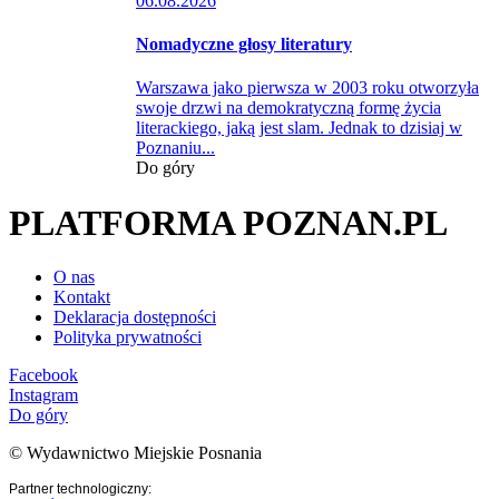
06.08.2026
Nomadyczne głosy literatury
Warszawa jako pierwsza w 2003 roku otworzyła
swoje drzwi na demokratyczną formę życia
literackiego, jaką jest slam. Jednak to dzisiaj w
Poznaniu...
Do góry
PLATFORMA POZNAN.PL
O nas
Kontakt
Deklaracja dostępności
Polityka prywatności
Facebook
Instagram
Do góry
© Wydawnictwo Miejskie Posnania
Partner technologiczny: