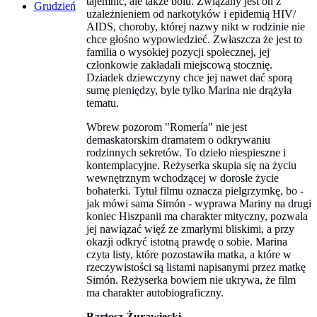
tajemnic, ale także bólu. Związany jest on z
Grudzień
uzależnieniem od narkotyków i epidemią HIV/
AIDS, choroby, której nazwy nikt w rodzinie nie
chce głośno wypowiedzieć. Zwłaszcza że jest to
familia o wysokiej pozycji społecznej, jej
członkowie zakładali miejscową stocznię.
Dziadek dziewczyny chce jej nawet dać sporą
sumę pieniędzy, byle tylko Marina nie drążyła
tematu.
Wbrew pozorom "Romería" nie jest
demaskatorskim dramatem o odkrywaniu
rodzinnych sekretów. To dzieło niespieszne i
kontemplacyjne. Reżyserka skupia się na życiu
wewnętrznym wchodzącej w dorosłe życie
bohaterki. Tytuł filmu oznacza pielgrzymkę, bo -
jak mówi sama Simón - wyprawa Mariny na drugi
koniec Hiszpanii ma charakter mityczny, pozwala
jej nawiązać więź ze zmarłymi bliskimi, a przy
okazji odkryć istotną prawdę o sobie. Marina
czyta listy, które pozostawiła matka, a które w
rzeczywistości są listami napisanymi przez matkę
Simón. Reżyserka bowiem nie ukrywa, że film
ma charakter autobiograficzny.
Bartosz Żurawiecki