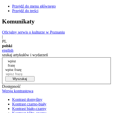
Przejdź do menu głównego
Przejdź do treści
Komunikaty
Oficjalny serwis o kulturze w Poznaniu
|
PL
polski
english
szukaj artykułów i wydarzeń
wpisz
frazę
wpisz frazę
Wyszukaj
Dostępność
Wersja kontrastowa
Kontrast domyślny
Kontrast czarno-biały
Kontrast biało-czarny