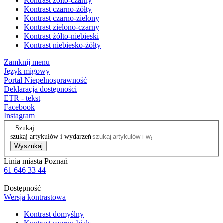
Kontrast żółto-czarny
Kontrast czarno-żółty
Kontrast czarno-zielony
Kontrast zielono-czarny
Kontrast żółto-niebieski
Kontrast niebiesko-żółty
Zamknij menu
Język migowy
Portal Niepełnosprawność
Deklaracja dostępności
ETR - tekst
Facebook
Instagram
Szukaj
szukaj artykułów i wydarzeń
Wyszukaj
Linia miasta Poznań
61 646 33 44
Dostępność
Wersja kontrastowa
Kontrast domyślny
Kontrast czarno-biały