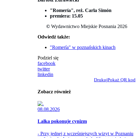
"Romería",
reż. Carla Simón
premiera: 15.05
©
Wydawnictwo Miejskie Posnania 2026
Odwiedź także:
"Romería" w poznańskich kinach
Podziel się
facebook
twitter
linkedin
Drukuj
Pokaż QR kod
Zobacz również
08.08.2026
Lalka pokonuje cynizm
- Przy jednej z wcześniejszych wizyt w Poznaniu